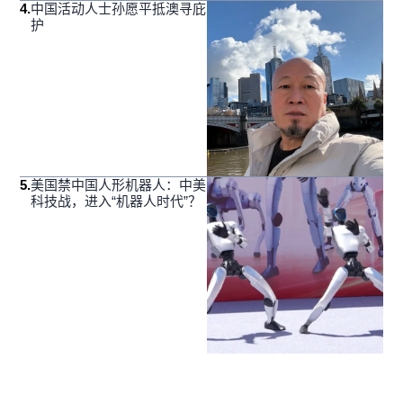
4
.
中国活动人士孙愿平抵澳寻庇
护
5
.
美国禁中国人形机器人：中美
科技战，进入“机器人时代”？