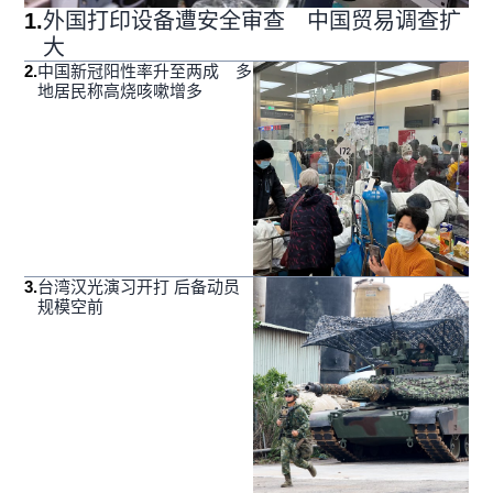
1
.
外国打印设备遭安全审查 中国贸易调查扩
大
2
.
中国新冠阳性率升至两成 多
地居民称高烧咳嗽增多
3
.
台湾汉光演习开打 后备动员
规模空前