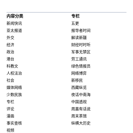
内容分类
专栏
新闻快讯
五更
亚太报道
报导者时间
外交
解读新疆
经济
财经时时听
政治
军事无禁区
港台
劳工通讯
科教文
绿色情报员
人权法治
网络博弈
社会
新移民
媒体网络
西藏纵览
少数民族
夜话中南海
专栏
中国透视
评论
周嘉有话说
漫画
周末茶馆
事实查核
纵横大历史
视频