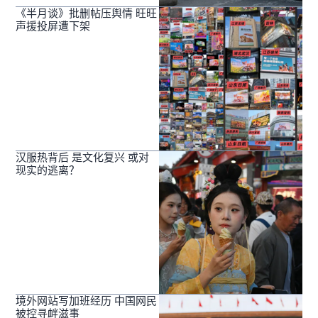
《半月谈》批删帖压舆情 旺旺
声援投屏遭下架
汉服热背后 是文化复兴 或对
现实的逃离？
境外网站写加班经历 中国网民
被控寻衅滋事