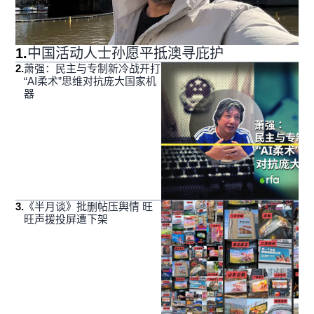
1
.
中国活动人士孙愿平抵澳寻庇护
2
.
萧强：民主与专制新冷战开打
“AI柔术”思维对抗庞大国家机
器
3
.
《半月谈》批删帖压舆情 旺
旺声援投屏遭下架