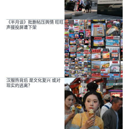
《半月谈》批删帖压舆情 旺旺
声援投屏遭下架
汉服热背后 是文化复兴 或对
现实的逃离？