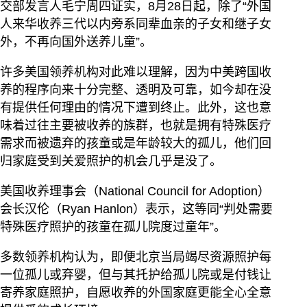
交部发言人毛宁周四证实，8月28日起，除了“外国
人来华收养三代以内旁系同辈血亲的子女和继子女
外，不再向国外送养儿童”。
许多美国领养机构对此难以理解，因为中美跨国收
养的程序向来十分完整、透明及可靠，如今却在没
有提供任何理由的情况下遭到终止。此外，这也意
味着过往主要被收养的族群，也就是拥有特殊医疗
需求而被遗弃的孩童或是年龄较大的孤儿，他们回
归家庭受到关爱照护的机会几乎是没了。
美国收养理事会（National Council for Adoption）
会长汉伦（Ryan Hanlon）表示，这等同“判处需要
特殊医疗照护的孩童在孤儿院度过童年”。
多数领养机构认为，即便北京当局竭尽资源照护每
一位孤儿或弃婴，但与其托护给孤儿院或是付钱让
寄养家庭照护，自愿收养的外国家庭更能全心全意