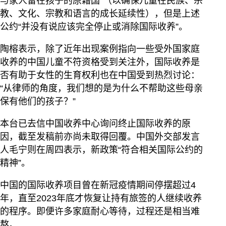
与家人留在孩子的原籍国”（以确保儿童在民族、宗
教、文化、宗教和语言的成长延续性），但是上述
公约“并没有说应该完全停止或消除国际收养”。
陶榕表示，除了近年出现案例指向一些受外国家庭
收养的中国儿童不符资格受到关注外，国际收养是
否有助于女性的生育权利也在中国受到热烈讨论：
“从律师的角度，我们想的是为什么不帮助这些母亲
保有他们的孩子？”
本台已去信中国收养中心询问终止国际收养的原
因，截至发稿前亦尚未取得回覆。中国外交部发言
人毛宁则在周四表示，新政策“符合相关国际公约的
精神”。
中国的国际收养项目曾在新冠疫情期间停摆超过4
年，直至2023年底才恢复让持有旅签的人继续收养
的程序。即便许多家庭耐心等待，过程还是相当难
熬。