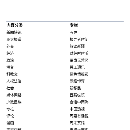
内容分类
专栏
新闻快讯
五更
亚太报道
报导者时间
外交
解读新疆
经济
财经时时听
政治
军事无禁区
港台
劳工通讯
科教文
绿色情报员
人权法治
网络博弈
社会
新移民
媒体网络
西藏纵览
少数民族
夜话中南海
专栏
中国透视
评论
周嘉有话说
漫画
周末茶馆
事实查核
纵横大历史