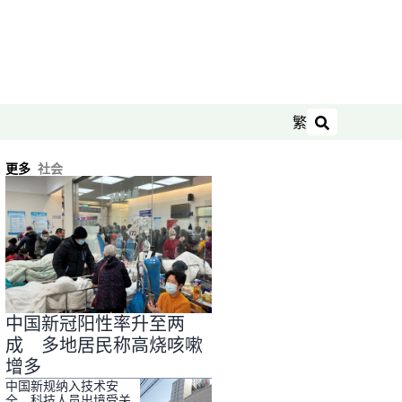
繁
搜索
更多
社会
中国新冠阳性率升至两
成 多地居民称高烧咳嗽
增多
中国新规纳入技术安
全 科技人员出境受关