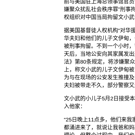
前与美国驻上海总领事馆官员
嫌聚众扰乱社会秩序罪”刑事
权组织对中国当局拘留文小武
据美国基督徒人权机构“对华
华夫妇和他们的儿子文伊甸，
被刑事拘留。不到一个小时，
天后，当地公安向其家属发出
法》第80条规定，将涉嫌聚
上，称文小武的儿子文伊甸被
为与在现场的公安发生推撞及
夫妇被带走不久，部分警察又
文小武的小儿子5月2日接受
入他家：
“25日晚上11点多，他们来
都涌进来了，就说让我爸和妈