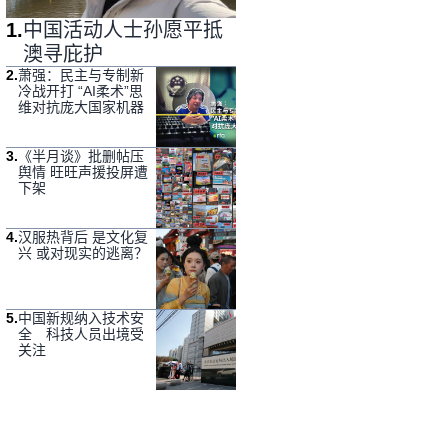
1
.
中国活动人士孙愿平抵
澳寻庇护
2
.
萧强：民主与专制新
冷战开打 “AI柔术”思
维对抗庞大国家机器
3
.
《半月谈》批删帖压
舆情 旺旺声援投屏遭
下架
4
.
汉服热背后 是文化复
兴 或对现实的逃离？
5
.
中国新规纳入技术安
全 科技人员出境受
关注