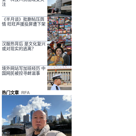
注
《半月谈》批删帖压舆
情 旺旺声援投屏遭下架
汉服热背后 是文化复兴
或对现实的逃离？
境外网站写加班经历 中
国网民被控寻衅滋事
热门文章
RFA