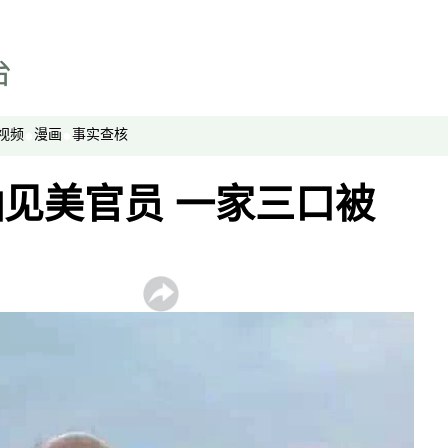
事实查核
视频
显示 视频 个子部分
亚洲很想聊
视频
漫画
事实查核
观点
见美官员 一家三口被
专题与访谈
兵家常事