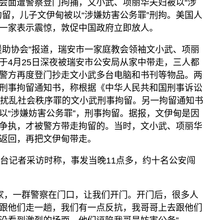
会面遭警察登门拘捕，文小武、项丽华夫妇被以“涉
拘留，儿子文伊甸被以“涉嫌妨害公务罪”刑拘。美国人
一家表示震惊，敦促中国政府立即放人。
援助协会”报道，瑞安市一家庭教会领袖文小武、项丽
于4月25日深夜被瑞安市公安局从家中带走，三人都
警方再度登门抄走文小武多台电脑和书刊等物品。两
刑事拘留通知书，称根据《中华人民共和国刑事诉讼
众扰乱社会秩序罪的文小武刑事拘留。另一拘留通知书
以“涉嫌妨害公务罪”，刑事拘留。据报，文伊甸是因
争执，才被警方带走拘留的。当时，文小武、项丽华
返回，再把文伊甸带走。
本台记者采访时称，事发当晚11点多，约十名公安闯
我家，一群警察在门口，让我们开门。开门后，很多人
跟他们走一趟，我们有一点反抗，我哥哥上去跟他们