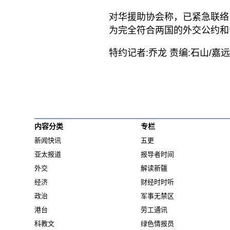
对华援助协会称，已紧急联络
为完全符合两国的外交公约和
特约记者:乔龙 责编:石山/嘉远
内容分类
专栏
新闻快讯
五更
亚太报道
报导者时间
外交
解读新疆
经济
财经时时听
政治
军事无禁区
港台
劳工通讯
科教文
绿色情报员