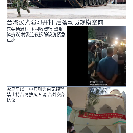
台湾汉光演习开打 后备动员规模空前
东莞杨涌村“围村收费”引爆群
体抗议 村委连夜拆除设施紧急
让步
索马里以一中原则为由无预警
禁止持台湾护照入境 台外交部
抗议