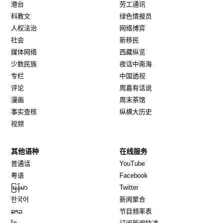
港台
劳工通讯
科教文
绿色情报员
人权法治
网络博弈
社会
新移民
媒体网络
西藏纵览
少数民族
夜话中南海
专栏
中国透视
评论
周嘉有话说
漫画
周末茶馆
事实查核
纵横大历史
视频
其他语种
在线服务
Opens in new window
Opens in new window
普通话
YouTube
Opens in new window
Opens in new window
粤语
Facebook
Opens in new window
Opens in new window
မြန်မာ
Twitter
Opens in new window
한국어
新闻聚合
Opens in new window
ລາວ
节目频率表
Opens in new window