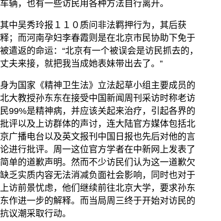
车辆，也有一些访民用各种方法自行离开。
其中吴秀玲报１１０质问非法羁押行为，其后获
释；而河南孕妇李春霞则是在北京市民协助下免于
被遣返的命运：“北京有一个被误会是访民抓去的，
丈夫来接，就把我当成她表妹带出去了。”
身为国家《精神卫生法》立法起草小组主要成员的
北大教授孙东东在接受中国新闻周刊采访时称老访
民99%是精神病，并应该关起来治疗，引起各界的
批评以及上访群体的声讨，连大陆官方媒体包括北
京广播电台以及英文报刊中国日报也先后对他的言
论进行批评。周一这位官方学者在中新网上发表了
简单的道歉声明。然而不少访民们认为这一道歉欠
缺乏实质内容无法消减负面社会影响，同时也对于
上访前景忧虑，他们继续前往北京大学，要求孙东
东作进一步的解释。而当局周三终于开始对访民的
抗议潮采取行动。