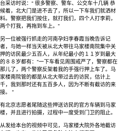
台采访时说：“ 很多警察、警车、公交车十几辆 恭
候着，北大门是进不去了，所以一下车我们就洒材
料。警察把我们按住，就打我们，四个人打李莉，
两个打我，再拖到车上。”
另一位被强行抓走的河南孕妇李春霞当晚告诉记
者，与她一样当天被从北大带往马家楼南院集中关
押的访民最少五百人，从年纪最小的１１岁到最大
的８８岁都有：“一下车看见周围戒严了，警察都在
那儿了，两个警察反架着我的手强行押上车了。马
家楼南院管的都是从北大带过去的访民，估计上
千，我到那时还有五百多人，因为不断有截访的来
接。 ”
有北京志愿者尾随这些押送访民的官方车辆到马家
楼，并且进行拍摄，过程中一度受到门卫的阻止。
从发给本台的视频中可见，马家楼大院外各地截访