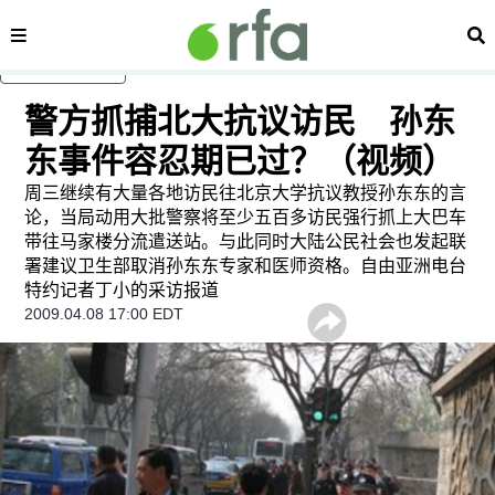
内容分类
搜
跳至主内容
警方抓捕北大抗议访民 孙东
东事件容忍期已过？（视频）
周三继续有大量各地访民往北京大学抗议教授孙东东的言
论，当局动用大批警察将至少五百多访民强行抓上大巴车
带往马家楼分流遣送站。与此同时大陆公民社会也发起联
署建议卫生部取消孙东东专家和医师资格。自由亚洲电台
特约记者丁小的采访报道
2009.04.08 17:00 EDT