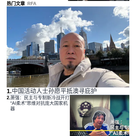
热门文章
RFA
1
.
中国活动人士孙愿平抵澳寻庇护
2
.
萧强：民主与专制新冷战开打
“AI柔术”思维对抗庞大国家机
器