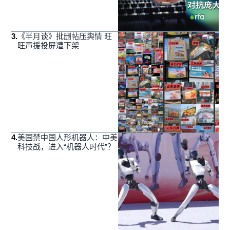
3
.
《半月谈》批删帖压舆情 旺
旺声援投屏遭下架
4
.
美国禁中国人形机器人：中美
科技战，进入“机器人时代”？