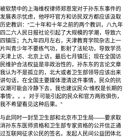
被软禁中的上海维权律师郑恩宠对于孙东东事件的
发展表示忧虑，他呼吁官方和访民双方都应该汲取
历史教训：“二十年和十年之前的两个教训，八九年
四二六人民日报社论引起了大规模的学潮，导致六
四镇压；九九年四月左右，天津教育学院杂志上一
片叫青少年不要练气功，影射了法轮功，导致学员
天津上访、北京上访，最后七月镇压；现在全国访
民维护合法权益是非政治性的，孙东东的言论文章
我认为不是孤立的，北大或者卫生部领导应该出来
讲句话，在全国主要媒体澄清这件事情，民众的抗
议潮可能会冷静下去，我也建议民众‘维权是长期的
事情’。。。对于可能引起的民众和官方两败俱伤，
我不希望看见这种后果。”
与此同时一封至卫生部和北京市卫生局――要求取
消孙东东医师资格和卫生部专家资格的公开信正通
过互联网征求公民的签名。发起人民间公益团体北