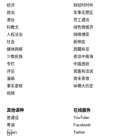
经济
财经时时听
政治
军事无禁区
港台
劳工通讯
科教文
绿色情报员
人权法治
网络博弈
社会
新移民
媒体网络
西藏纵览
少数民族
夜话中南海
专栏
中国透视
评论
周嘉有话说
漫画
周末茶馆
事实查核
纵横大历史
视频
其他语种
在线服务
Opens in new window
Opens in new window
普通话
YouTube
Opens in new window
Opens in new window
粤语
Facebook
Opens in new window
Opens in new window
မြန်မာ
Twitter