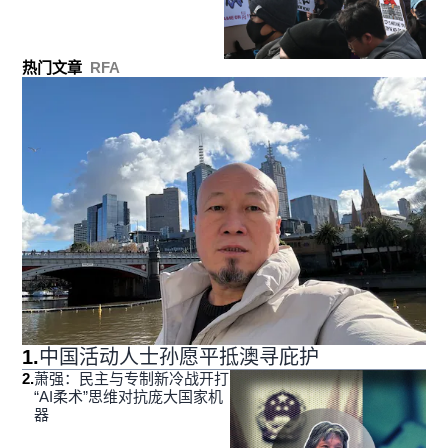
热门文章
RFA
1
.
中国活动人士孙愿平抵澳寻庇护
2
.
萧强：民主与专制新冷战开打
“AI柔术”思维对抗庞大国家机
器