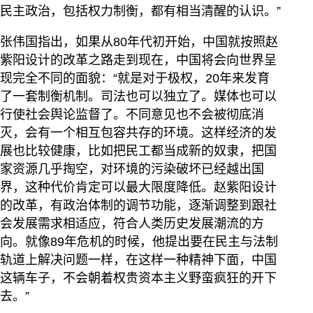
民主政治，包括权力制衡，都有相当清醒的认识。”
张伟国指出，如果从80年代初开始，中国就按照赵
紫阳设计的改革之路走到现在，中国将会向世界呈
现完全不同的面貌：“就是对于极权，20年来发育
了一套制衡机制。司法也可以独立了。媒体也可以
行使社会舆论监督了。不同意见也不会被彻底消
灭，会有一个相互包容共存的环境。这样经济的发
展也比较健康，比如把民工都当成新的奴隶，把国
家资源几乎掏空，对环境的污染破坏已经越出国
界，这种代价肯定可以最大限度降低。赵紫阳设计
的改革，有政治体制的调节功能，逐渐调整到跟社
会发展需求相适应，符合人类历史发展潮流的方
向。就像89年危机的时候，他提出要在民主与法制
轨道上解决问题一样，在这样一种精神下面，中国
这辆车子，不会朝着权贵资本主义野蛮疯狂的开下
去。”