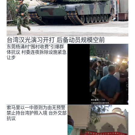
台湾汉光演习开打 后备动员规模空前
东莞杨涌村“围村收费”引爆群
体抗议 村委连夜拆除设施紧急
让步
索马里以一中原则为由无预警
禁止持台湾护照入境 台外交部
抗议