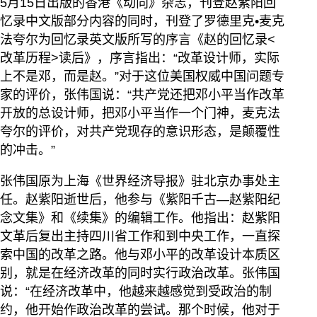
5月15日出版的香港《动向》杂志，刊登赵紫阳回
忆录中文版部分内容的同时，刊登了罗德里克•麦克
法夸尔为回忆录英文版所写的序言《赵的回忆录<
改革历程>读后》，序言指出：“改革设计师，实际
上不是邓，而是赵。”对于这位美国权威中国问题专
家的评价，张伟国说：“共产党还把邓小平当作改革
开放的总设计师，把邓小平当作一个门神，麦克法
夸尔的评价，对共产党现存的意识形态，是颠覆性
的冲击。”
张伟国原为上海《世界经济导报》驻北京办事处主
任。赵紫阳逝世后，他参与《紫阳千古—赵紫阳纪
念文集》和《续集》的编辑工作。他指出：赵紫阳
文革后复出主持四川省工作和到中央工作，一直探
索中国的改革之路。他与邓小平的改革设计本质区
别，就是在经济改革的同时实行政治改革。张伟国
说：“在经济改革中，他越来越感觉到受政治的制
约，他开始作政治改革的尝试。那个时候，他对于