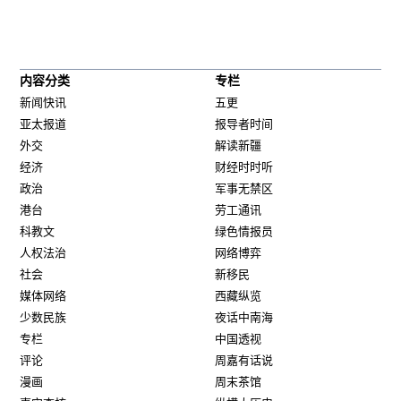
内容分类
专栏
新闻快讯
五更
亚太报道
报导者时间
外交
解读新疆
经济
财经时时听
政治
军事无禁区
港台
劳工通讯
科教文
绿色情报员
人权法治
网络博弈
社会
新移民
媒体网络
西藏纵览
少数民族
夜话中南海
专栏
中国透视
评论
周嘉有话说
漫画
周末茶馆