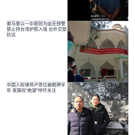
索马里以一中原则为由无预警
禁止持台湾护照入境 台外交部
抗议
中国人权律师卢思位被羁押半
年 家属叹“绝望”呼吁关注