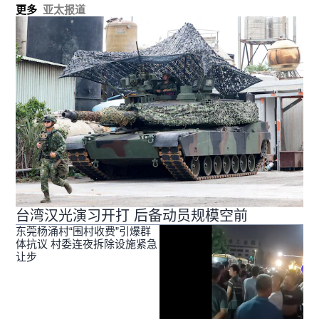
更多
亚太报道
台湾汉光演习开打 后备动员规模空前
东莞杨涌村“围村收费”引爆群
体抗议 村委连夜拆除设施紧急
让步