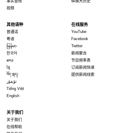
事实查核
纵横大历史
视频
其他语种
在线服务
Opens in new window
Opens in new window
普通话
YouTube
Opens in new window
Opens in new window
粤语
Facebook
Opens in new window
Opens in new window
မြန်မာ
Twitter
Opens in new window
한국어
新闻聚合
Opens in new window
ລາວ
节目频率表
Opens in new window
ខ្មែ
订阅新闻快递
Opens in new window
བོད་སྐད།
提供新闻线索
Opens in new window
ئۇيغۇر
Opens in new window
Tiếng Việt
Opens in new window
English
关于我们
关于我们
在线帮助