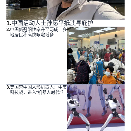
1
.
中国活动人士孙愿平抵澳寻庇护
2
.
中国新冠阳性率升至两成 多
地居民称高烧咳嗽增多
3
.
美国禁中国人形机器人：中美
科技战，进入“机器人时代”？