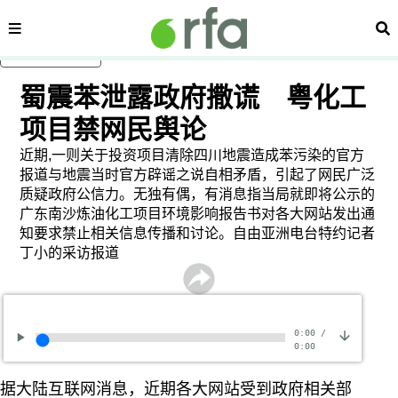
内容分类
搜
跳至主内容
蜀震苯泄露政府撒谎 粤化工
项目禁网民舆论
近期,一则关于投资项目清除四川地震造成苯污染的官方
报道与地震当时官方辟谣之说自相矛盾，引起了网民广泛
质疑政府公信力。无独有偶，有消息指当局就即将公示的
广东南沙炼油化工项目环境影响报告书对各大网站发出通
知要求禁止相关信息传播和讨论。自由亚洲电台特约记者
丁小的采访报道
0:00
/
0:00
据大陆互联网消息，近期各大网站受到政府相关部