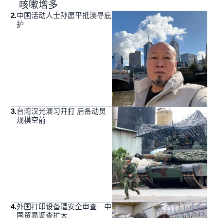
咳嗽增多
2
.
中国活动人士孙愿平抵澳寻庇
护
3
.
台湾汉光演习开打 后备动员
规模空前
4
.
外国打印设备遭安全审查 中
国贸易调查扩大