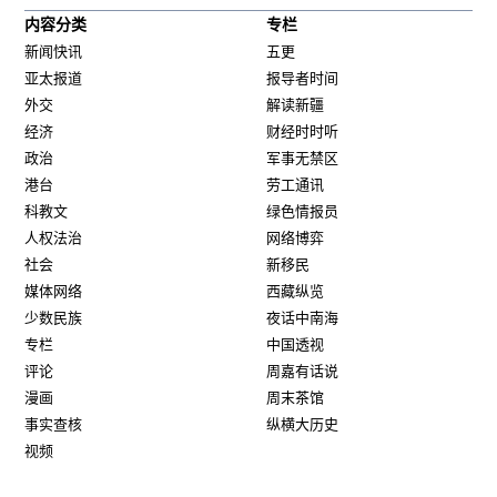
内容分类
专栏
新闻快讯
五更
亚太报道
报导者时间
外交
解读新疆
经济
财经时时听
政治
军事无禁区
港台
劳工通讯
科教文
绿色情报员
人权法治
网络博弈
社会
新移民
媒体网络
西藏纵览
少数民族
夜话中南海
专栏
中国透视
评论
周嘉有话说
漫画
周末茶馆
事实查核
纵横大历史
视频