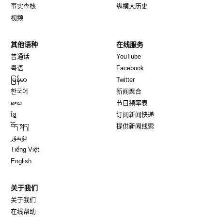
事实查核
纵横大历史
视频
其他语种
在线服务
Opens in new window
Opens in new window
普通话
YouTube
Opens in new window
Opens in new window
粤语
Facebook
Opens in new window
Opens in new window
မြန်မာ
Twitter
Opens in new window
한국어
新闻聚合
Opens in new window
ລາວ
节目频率表
Opens in new window
ខ្មែ
订阅新闻快递
Opens in new window
བོད་སྐད།
提供新闻线索
Opens in new window
ئۇيغۇر
Opens in new window
Tiếng Việt
Opens in new window
English
关于我们
关于我们
在线帮助