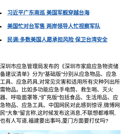
习近平广东南巡 美国军舰穿越台海
美国忙对台军售 两岸领导人忙视察军队
民调:多数美国人愿承担风险 保卫台湾安全
深圳市应急管理局发布的《深圳市家庭应急物资储
备建议清单》分为"基础版"分别从应急物品、应急
工具、应急药具,对常见灾害和适用所有灾种列出所
需物品。比如多功能应急手电筒、救生哨、灭火
器、呼吸面罩等,"扩充版"包括食品、生活用品、应
急物品、应急工具。中国网民对此感到惊讶,微博网
民"大象"留言称,这时候发布这消息,不联想都难啊,
也有人写道,福建要出事吗,厦门方面要打仗吗?