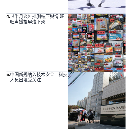
4
.
《半月谈》批删帖压舆情 旺
旺声援投屏遭下架
5
.
中国新规纳入技术安全 科技
人员出境受关注