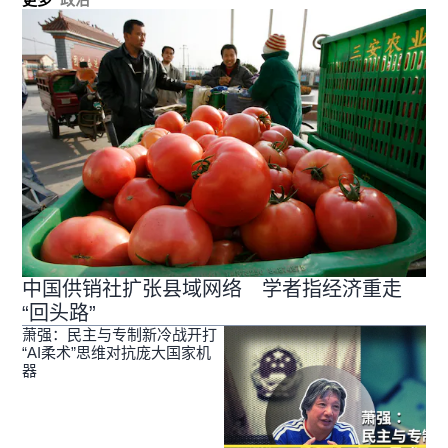
中国供销社扩张县域网络 学者指经济重走
“回头路”
萧强：民主与专制新冷战开打
“AI柔术”思维对抗庞大国家机
器