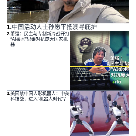
1
.
中国活动人士孙愿平抵澳寻庇护
2
.
萧强：民主与专制新冷战开打
“AI柔术”思维对抗庞大国家机
器
3
.
美国禁中国人形机器人：中美
科技战，进入“机器人时代”？