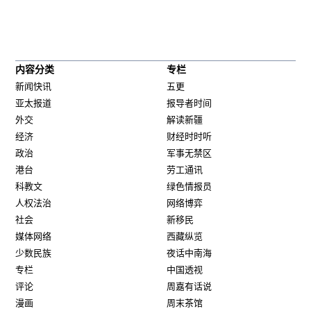
内容分类
专栏
新闻快讯
五更
亚太报道
报导者时间
外交
解读新疆
经济
财经时时听
政治
军事无禁区
港台
劳工通讯
科教文
绿色情报员
人权法治
网络博弈
社会
新移民
媒体网络
西藏纵览
少数民族
夜话中南海
专栏
中国透视
评论
周嘉有话说
漫画
周末茶馆