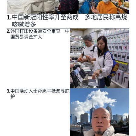
1
.
中国新冠阳性率升至两成 多地居民称高烧
咳嗽增多
2
.
外国打印设备遭安全审查 中
国贸易调查扩大
3
.
中国活动人士孙愿平抵澳寻庇
护