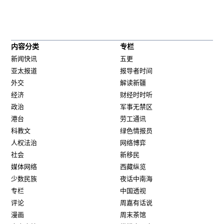
内容分类
专栏
新闻快讯
五更
亚太报道
报导者时间
外交
解读新疆
经济
财经时时听
政治
军事无禁区
港台
劳工通讯
科教文
绿色情报员
人权法治
网络博弈
社会
新移民
媒体网络
西藏纵览
少数民族
夜话中南海
专栏
中国透视
评论
周嘉有话说
漫画
周末茶馆