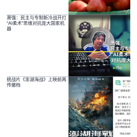
萧强：民主与专制新冷战开打
“AI柔术”思维对抗庞大国家机
器
统战片《澎湖海战》上映前再
传撤档