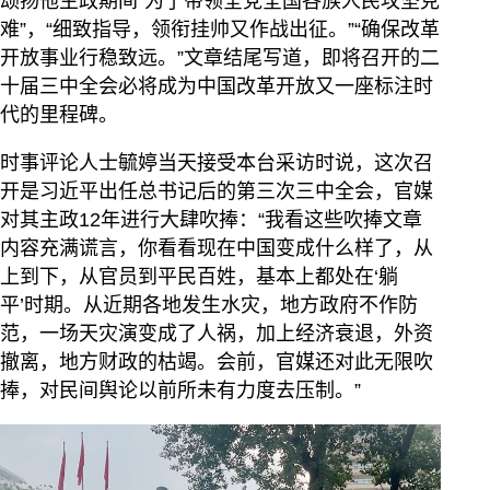
颂扬他主政期间“为了带领全党全国各族人民攻坚克
难”，“细致指导，领衔挂帅又作战出征。”“确保改革
开放事业行稳致远。”文章结尾写道，即将召开的二
十届三中全会必将成为中国改革开放又一座标注时
代的里程碑。
时事评论人士毓婷当天接受本台采访时说，这次召
开是习近平出任总书记后的第三次三中全会，官媒
对其主政12年进行大肆吹捧：“我看这些吹捧文章
内容充满谎言，你看看现在中国变成什么样了，从
上到下，从官员到平民百姓，基本上都处在‘躺
平’时期。从近期各地发生水灾，地方政府不作防
范，一场天灾演变成了人祸，加上经济衰退，外资
撤离，地方财政的枯竭。会前，官媒还对此无限吹
捧，对民间舆论以前所未有力度去压制。”