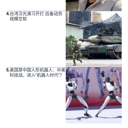
4
.
台湾汉光演习开打 后备动员
规模空前
5
.
美国禁中国人形机器人：中美
科技战，进入“机器人时代”？