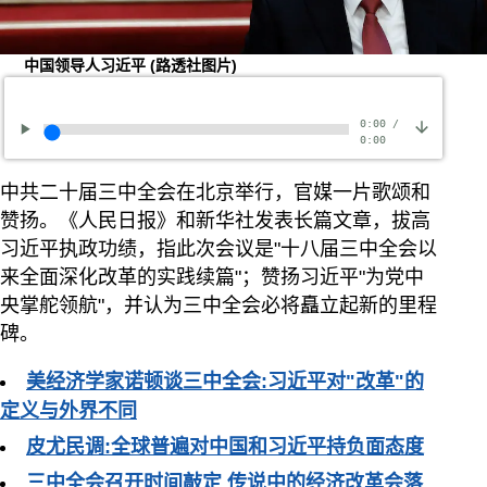
中国领导人习近平
(路透社图片)
0:00
/
0:00
中共二十届三中全会在北京举行，官媒一片歌颂和
赞扬。《人民日报》和新华社发表长篇文章，拔高
习近平执政功绩，指此次会议是"十八届三中全会以
来全面深化改革的实践续篇"；赞扬习近平"为党中
央掌舵领航"，并认为三中全会必将矗立起新的里程
碑。
美经济学家诺顿谈三中全会:习近平对"改革"的
定义与外界不同
皮尤民调:全球普遍对中国和习近平持负面态度
三中全会召开时间敲定 传说中的经济改革会落