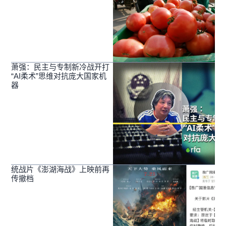
萧强：民主与专制新冷战开打
“AI柔术”思维对抗庞大国家机
器
统战片《澎湖海战》上映前再
传撤档