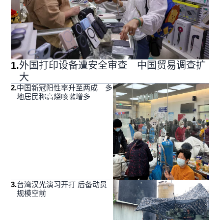
1
.
外国打印设备遭安全审查 中国贸易调查扩
大
2
.
中国新冠阳性率升至两成 多
地居民称高烧咳嗽增多
3
.
台湾汉光演习开打 后备动员
规模空前