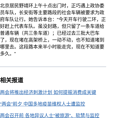
北京居民野靖环上午十点出门时，正巧遇上政协委
员车队，长安街等主要路段的社会车辆被要求为政
府车队让行。她告诉本台：“今天开车行驶二环，正
好赶上代表车队。虽没封路，但只留了一条车道给
普通车辆（共三条车道）；已经过去三批大巴车
了，现在堵在高架桥上，一动不动，也不知道堵到
哪里去。这段路本来半小时能走完，现在不知道要
多久。”
相关报道
两会将推出经济刺激计划 如何提振消费成关键
“两会”前夕 中国多地疫苗维权人士遭监控
两会召开前 各地异议人士“被旅游”、软禁与监控