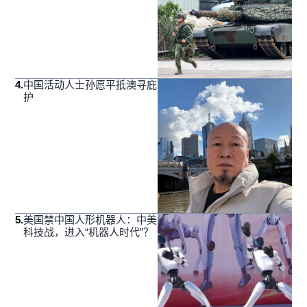
4
.
中国活动人士孙愿平抵澳寻庇
护
5
.
美国禁中国人形机器人：中美
科技战，进入“机器人时代”？