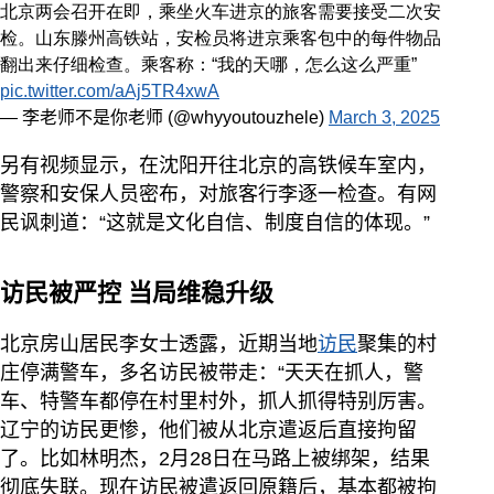
北京两会召开在即，乘坐火车进京的旅客需要接受二次安
检。山东滕州高铁站，安检员将进京乘客包中的每件物品
翻出来仔细检查。乘客称：“我的天哪，怎么这么严重”
pic.twitter.com/aAj5TR4xwA
— 李老师不是你老师 (@whyyoutouzhele)
March 3, 2025
另有视频显示，在沈阳开往北京的高铁候车室内，
警察和安保人员密布，对旅客行李逐一检查。有网
民讽刺道：“这就是文化自信、制度自信的体现。”
访民被严控 当局维稳升级
北京房山居民李女士透露，近期当地
访民
聚集的村
庄停满警车，多名访民被带走：“天天在抓人，警
车、特警车都停在村里村外，抓人抓得特别厉害。
辽宁的访民更惨，他们被从北京遣返后直接拘留
了。比如林明杰，2月28日在马路上被绑架，结果
彻底失联。现在访民被遣返回原籍后，基本都被拘