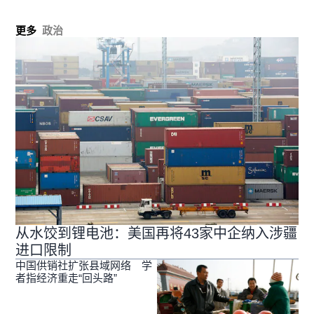
更多
政治
从水饺到锂电池：美国再将43家中企纳入涉疆
进口限制
中国供销社扩张县域网络 学
者指经济重走“回头路”