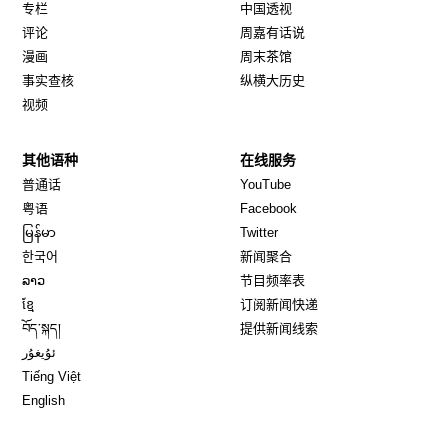
专栏
中国透视
评论
周嘉有话说
漫画
周末茶馆
事实查核
纵横大历史
视频
其他语种
在线服务
Opens in new window
Opens in new window
普通话
YouTube
Opens in new window
Opens in new window
粤语
Facebook
Opens in new window
Opens in new window
မြန်မာ
Twitter
Opens in new window
한국어
新闻聚合
Opens in new window
ລາວ
节目频率表
Opens in new window
ខ្មែ
订阅新闻快递
Opens in new window
བོད་སྐད།
提供新闻线索
Opens in new window
ئۇيغۇر
Opens in new window
Tiếng Việt
Opens in new window
English