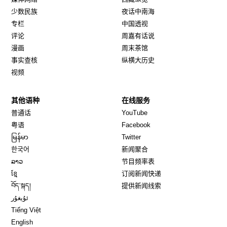
少数民族
夜话中南海
专栏
中国透视
评论
周嘉有话说
漫画
周末茶馆
事实查核
纵横大历史
视频
其他语种
在线服务
Opens in new window
Opens in new window
普通话
YouTube
Opens in new window
Opens in new window
粤语
Facebook
Opens in new window
Opens in new window
မြန်မာ
Twitter
Opens in new window
한국어
新闻聚合
Opens in new window
ລາວ
节目频率表
Opens in new window
ខ្មែ
订阅新闻快递
Opens in new window
བོད་སྐད།
提供新闻线索
Opens in new window
ئۇيغۇر
Opens in new window
Tiếng Việt
Opens in new window
English