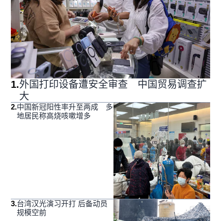
1
.
外国打印设备遭安全审查 中国贸易调查扩
大
2
.
中国新冠阳性率升至两成 多
地居民称高烧咳嗽增多
3
.
台湾汉光演习开打 后备动员
规模空前