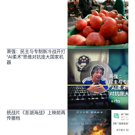
萧强：民主与专制新冷战开打
“AI柔术”思维对抗庞大国家机
器
统战片《澎湖海战》上映前再
传撤档