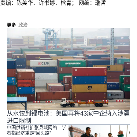
责编：陈美华、许书婷、梒青； 网编：瑞哲
更多
政治
从水饺到锂电池：美国再将43家中企纳入涉疆
进口限制
中国供销社扩张县域网络 学
者指经济重走“回头路”