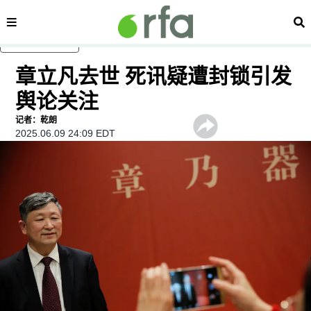
内容分类
搜
跳至主内容
章立凡去世 死讯疑遭封锁引发
舆论关注
记者：乾朗
2025.06.09 24:09 EDT