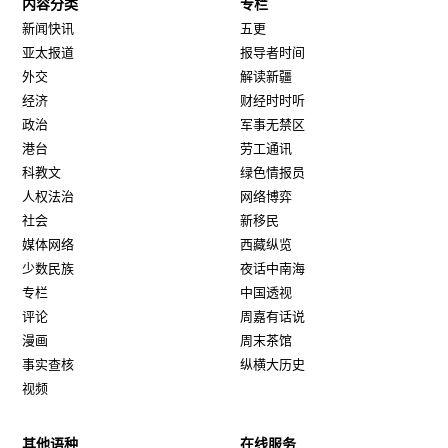
内容分类
专栏
新闻快讯
五更
亚太报道
报导者时间
外交
解读新疆
经济
财经时时听
政治
军事无禁区
港台
劳工通讯
科教文
绿色情报员
人权法治
网络博弈
社会
新移民
媒体网络
西藏纵览
少数民族
夜话中南海
专栏
中国透视
评论
周嘉有话说
漫画
周末茶馆
事实查核
纵横大历史
视频
其他语种
在线服务