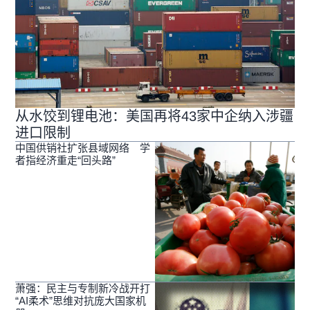
从水饺到锂电池：美国再将43家中企纳入涉疆
进口限制
中国供销社扩张县域网络 学
者指经济重走“回头路”
萧强：民主与专制新冷战开打
“AI柔术”思维对抗庞大国家机