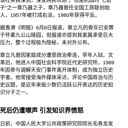
谈吐尖锐深刻，深受网民欢迎”。他是抗战时“七君
子”之一章乃器之子，章乃器曾任全国工商联创始
人，1957年被打成右派，1980年获得平反。
据香港《明报》6月8日报道，章立凡的骨灰已安葬
于怀柔九公山陵园，但报道亦提到其家属承受巨大
压力，整个过程极为隐秘，未对外公布。
章立凡曾因家庭成分遭受政治牵连，早年入狱。文
革后，他进入中国社会科学院近代史研究所，1989
年因参与调解天安门事件离开体制，成为独立历史
学者。他常接受海外媒体采访，评论中国政治与历
史议题，是近年来极少数仍活跃公开表达的历史知
识分子之一。
死后仍遭噤声 引发知识界愤怒
日前，中国人民大学公共政策研究院院长毛寿龙发