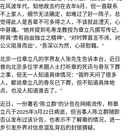
在风波年代。知他故去约在去年9月，但一直联系
不上家人，细节无法确定，却难过了好一阵子。总
觉得此人是吾辈不可多得之人，不该就此湮灭，心
中甚痛。”她并提到毛寿龙教授为章立凡撰写传记，
称其“贵有自由独立之精神”，“对时弊直言不讳，对
公义挺身而出”，“吾深以为然，心获慰籍。”
北京一位章立凡的学界友人张先生告诉本台，近日
曾向北京多位学术圈人士打听章的死讯与骨灰下葬
之事，但无一人知道具体情况：“我昨天问了很多
人，都说章立凡的骨灰已下葬，但不知道具体地
点，也没人知道谁去了。”
近日，一份署名“陈立群”的讣告在网络流传，称章
立凡于2025年3月22日病逝，但当事人陈立群随即
否认发布过该讣告，也表示不了解章的情况，进一
步引发外界对信息混乱背后的封锁猜疑。