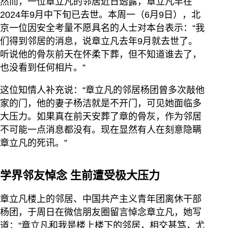
然而，一位章立凡的邻居近日透露，章立凡早在
2024年9月中下旬已去世。本周一（6月9日），北
京一位因安全考量不愿具名的人士对本台表示：“我
们得到邻居的消息，说章立凡去年9月就去世了。
听说他的骨灰前天在怀柔下葬，但不知道谁去了，
也没看到任何相片。”
这位知情人补充说：“章立凡的邻居杨团曾多次敲他
家的门，他的妻子杨洁就是不开门，可见她面临多
大压力。如果真在前天安葬了章的骨灰，作为邻居
不可能一点消息都没有。现在显然有人在刻意隐瞒
章立凡的死讯。”
学界邻友悼念 生前遭受极大压力
章立凡楼上的邻居、中国共产主义青年团离休干部
杨团，于周日在微信朋友圈留言悼念章立凡，她写
道：“章立凡和我是楼上楼下的邻居，相交甚笃，尤