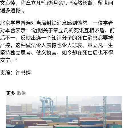
文哀悼，称章立凡“仙逝月余”，“溘然长逝，留世间
诸多遗憾”。
北京学界普遍对当局封锁消息感到愤怒。一位学者
对本台表示：“近期关于章立凡的死讯互相矛盾、前
后不一，反映出连一个知识分子的死亡消息都要被
严控，这种做法令人震惊也令人悲哀。章立凡一生
坚持独立思考、仗义执言，如今却在死亡后也不得
安宁。”
责编：许书婷
更多
政治