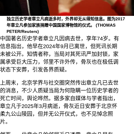
独立历史学者章立凡病逝多时，外界却无从得知信息。图为2017
年章立凡参加家族捐赠中国国家博物馆的仪式。
(THOMAS
PETER/Reuters)
中国著名历史学者章立凡因病去世，享年74岁。有
信息指出，他早在2024年9月已离世，但死讯长期
未被公开。知情者称，当局对其死讯严加封锁，家
属承受巨大压力，邻里不许外传，骨灰也在极低调
状态下安葬，引发各界质疑。
上周末，北京学界与社交圈突然传出章立凡已去世
的消息，不少人质疑当局为何隐瞒一位历史学者的
死亡时间，舆论哗然。据多家自媒体与学者指出，
章立凡于2025年3月病逝，骨灰近日安葬于北京怀
柔九公山陵园，但并无公开仪式，也不见悼念照
片。