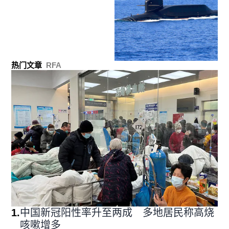
热门文章
RFA
1
.
中国新冠阳性率升至两成 多地居民称高烧
咳嗽增多