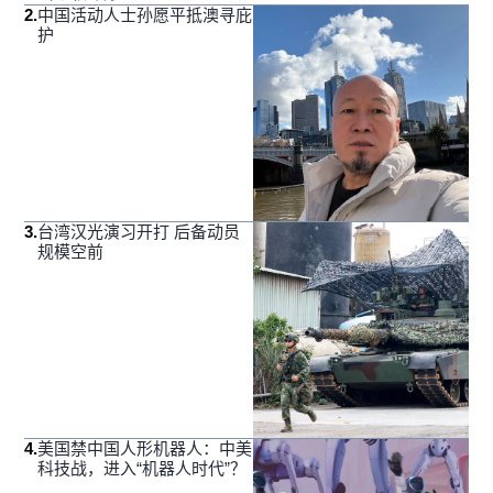
2
.
中国活动人士孙愿平抵澳寻庇
护
3
.
台湾汉光演习开打 后备动员
规模空前
4
.
美国禁中国人形机器人：中美
科技战，进入“机器人时代”？