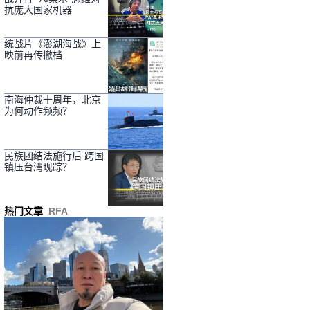
抗庞大国家机器
统战片《澎湖海战》上
映前再传撤档
南海仲裁十周年，北京
为何动作频频？
民族团结法施行后 跨国
镇压台湾现踪？
热门文章
RFA