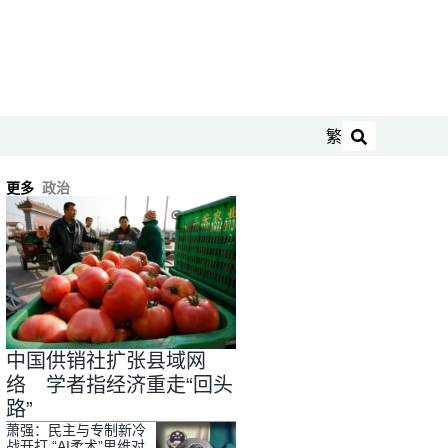
繁
搜索
更多
政治
中国供销社扩张县域网
络 学者指经济重走“回头
路”
萧强：民主与专制新冷
战开打 “AI柔术”思维对