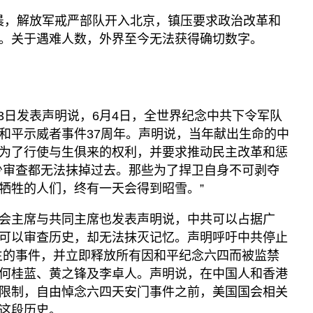
日凌晨，解放军戒严部队开入北京，镇压要求政治改革和
。关于遇难人数，外界至今无法获得确切数字。
3日发表声明说，6月4日，全世界纪念中共下令军队
和平示威者事件37周年。声明说，当年献出生命的中
为了行使与生俱来的权利，并要求推动民主改革和惩
少审查都无法抹掉过去。那些为了捍卫自身不可剥夺
牺牲的人们，终有一天会得到昭雪。”
会主席与共同主席也发表声明说，中共可以占据广
可以审查历史，却无法抹灭记忆。声明呼吁中共停止
发生的事件，并立即释放所有因和平纪念六四而被监禁
何桂蓝、黄之锋及李卓人。声明说，在中国人和香港
限制，自由悼念六四天安门事件之前，美国国会相关
这段历史。