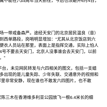
属不能在六四周年当天前往，今后也须避开6月4日，
场一带戒备森严。途经天安门的北京居民温良（音）
到西单路段，岗哨明显增加：“尤其从北京饭店到六
便衣人员站在那里，表面上是指挥交通，实际上怕人
4号不要去天安门，北京人没事谁会去天安门，以前
。”
平台，未见网民转发与六四相关的图文，包括一支蜡
多出现的是儿童失踪、少年失联、交通意外的视频和
群里非常安静，现在谁也不敢发六四图片，也不敢
家陈三木在香港维多利亚公园放飞一根6.4米长的细