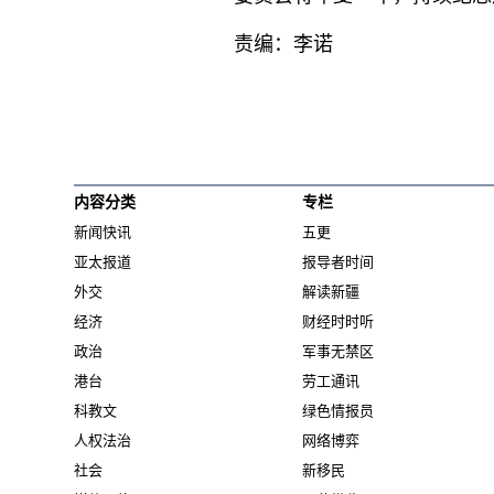
责编：李诺
内容分类
专栏
新闻快讯
五更
亚太报道
报导者时间
外交
解读新疆
经济
财经时时听
政治
军事无禁区
港台
劳工通讯
科教文
绿色情报员
人权法治
网络博弈
社会
新移民