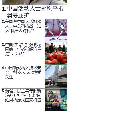
1
.
中国活动人士孙愿平抵
澳寻庇护
2
.
美国禁中国人形机器
人：中美科技战，进
入“机器人时代”？
3
.
中国供销社扩张县域
网络 学者指经济重
走“回头路”
4
.
中国新规纳入技术安
全 科技人员出境受
关注
5
.
萧强：民主与专制新
冷战开打 “AI柔术”思
维对抗庞大国家机器