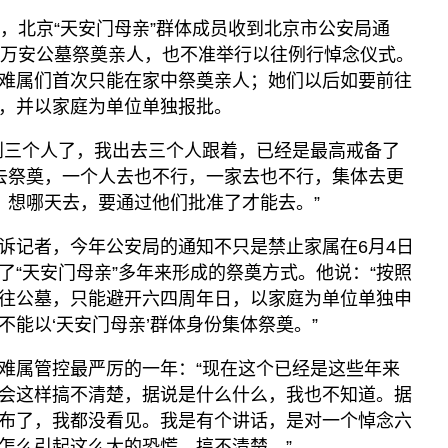
道，北京“天安门母亲”群体成员收到北京市公安局通
京万安公墓祭奠亲人，也不准举行以往例行悼念仪式。
难属们首次只能在家中祭奠亲人；她们以后如要前往
，并以家庭为单位单独报批。
到三个人了，我出去三个人跟着，已经是最高戒备了
去祭奠，一个人去也不行，一家去也不行，集体去更
，想哪天去，要通过他们批准了才能去。”
诉记者，今年公安局的通知不只是禁止家属在6月4日
了“天安门母亲”多年来形成的祭奠方式。他说：“按照
往公墓，只能避开六四周年日，以家庭为单位单独申
能以‘天安门母亲’群体身份集体祭奠。”
难属管控最严厉的一年：“现在这个已经是这些年来
会这样搞不清楚，据说是什么什么，我也不知道。据
布了，我都没看见。我是有个讲话，是对一个悼念六
怎么引起这么大的恐慌，搞不清楚。”