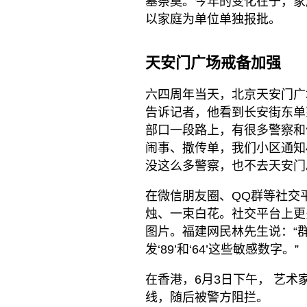
墓祭奠。今年的变化在于，家
以家庭为单位单独报批。
天安门广场戒备加强
六四周年当天，北京天安门广
告诉记者，他看到长安街东单
部口一段路上，有很多警察和
闹事、撒传单，我们小区通知
没这么多警察，也不去天安门
在微信朋友圈、QQ群等社交
烛、一束白花。社交平台上更
图片。福建网民林先生说：“
发‘89’和‘64’这些敏感数字。”
在香港，6月3日下午， 艺术
线，随后被警方阻拦。