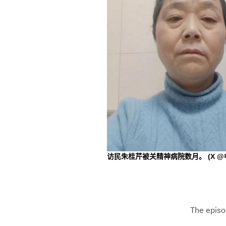
访民朱桂芹被关精神病院数月。
(X @