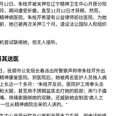
6月12日，朱桂芹被关押在辽宁精神卫生中心开原分院
月，期间遭受折磨，直至11月12日才获释。然而，
精神病医院。朱桂芹希望有公益律师前往医院，为她
前，她已被再次关押三个月。请设法让国际人权组织
机尝试联络她，但无人接听。
将其送医
2日，抚顺市公安局长春派出所警察声称带朱桂芹外出
精神康复医院。到医院后，她被两名医护人员拖入病
上长达一个多月：“朱桂芹反抗，医院护工用拳头击
和大腿，甚至用不锈钢盆底击打她的脸部；用勺子撬
嘴、用绳索捆绑她的双腋，还威胁她会制造‘病人之
听一位从精神病院出来的人讲的。”