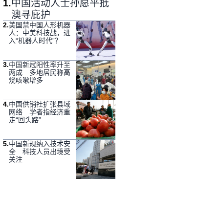
1
.
中国活动人士孙愿平抵
澳寻庇护
2
.
美国禁中国人形机器
人：中美科技战，进
入“机器人时代”？
3
.
中国新冠阳性率升至
两成 多地居民称高
烧咳嗽增多
4
.
中国供销社扩张县域
网络 学者指经济重
走“回头路”
5
.
中国新规纳入技术安
全 科技人员出境受
关注