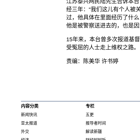
江苏泰兴网民陆先生告诉本台
经三年：“我们这儿有个人被
过，他具体在里面经历了什么
他是被警察送进去的，也是因
15年来，本台曾多次报道基
受冤屈的人士走上维权之路。
责编：陈美华 许书婷
内容分类
专栏
新闻快讯
五更
亚太报道
报导者时间
外交
解读新疆
经济
财经时时听