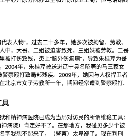
生中心开原分院办公室和开原市卫生局，但电话始终
的代表人物”，过去二十多年，她多次被拘留、劳教、
人中，大哥、二姐被迫害致死，三姐妹被劳教。二哥
里被打伤致残，患上“脑外伤癫痫”，导致朱桂芹为哥
，2004年，朱桂芹被送进辽宁臭名昭著的马三家女
被警察殴打致局部残疾。2009年，她因与人权捍卫者
在北京市女子劳教所一年，期间经常遭到警察殴打。
工具
狱和精神病医院已成为当局对访民的所谓维稳工具：
精神病院）肯定好不了。在那地方，我碰见多少个被
名字我想不起来了，（警察）太卑鄙了。现在判刑