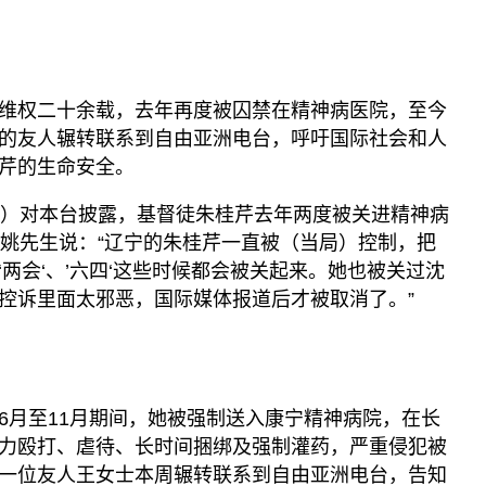
维权二十余载，去年再度被囚禁在精神病医院，至今
的友人辗转联系到自由亚洲电台，呼吁国际社会和人
芹的生命安全。
日）对本台披露，基督徒朱桂芹去年两度被关进精神病
。姚先生说：“辽宁的朱桂芹一直被（当局）控制，把
两会‘、’六四‘这些时候都会被关起来。她也被关过沈
控诉里面太邪恶，国际媒体报道后才被取消了。”
6月至11月期间，她被强制送入康宁精神病院，在长
力殴打、虐待、长时间捆绑及强制灌药，严重侵犯被
一位友人王女士本周辗转联系到自由亚洲电台，告知