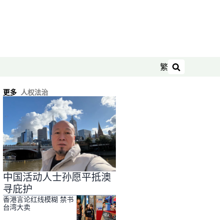
繁
搜索
更多
人权法治
中国活动人士孙愿平抵澳
寻庇护
香港言论红线模糊 禁书
台湾大卖