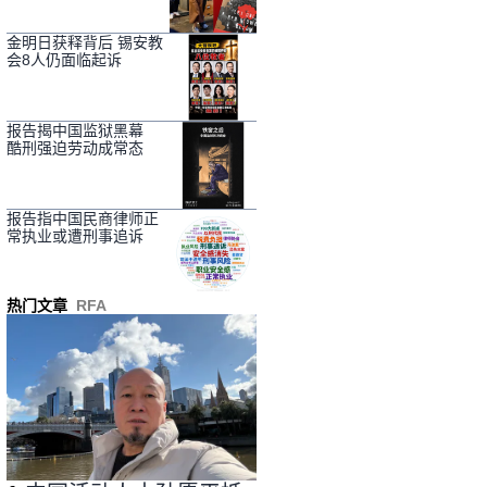
金明日获释背后 锡安教
会8人仍面临起诉
报告揭中国监狱黑幕
酷刑强迫劳动成常态
报告指中国民商律师正
常执业或遭刑事追诉
热门文章
RFA