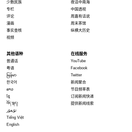
少数民族
夜话中南海
专栏
中国透视
评论
周嘉有话说
漫画
周末茶馆
事实查核
纵横大历史
视频
其他语种
在线服务
Opens in new window
Opens in new window
普通话
YouTube
Opens in new window
Opens in new window
粤语
Facebook
Opens in new window
Opens in new window
မြန်မာ
Twitter
Opens in new window
한국어
新闻聚合
Opens in new window
ລາວ
节目频率表
Opens in new window
ខ្មែ
订阅新闻快递
Opens in new window
བོད་སྐད།
提供新闻线索
Opens in new window
ئۇيغۇر
Opens in new window
Tiếng Việt
Opens in new window
English