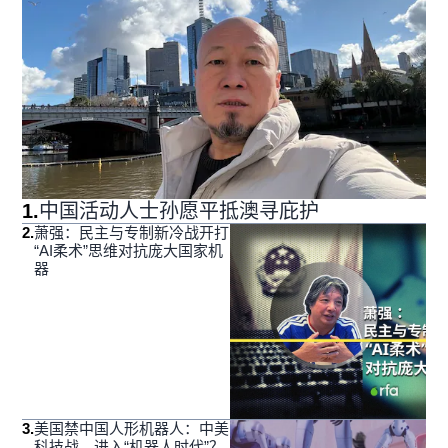
1
.
中国活动人士孙愿平抵澳寻庇护
2
.
萧强：民主与专制新冷战开打
“AI柔术”思维对抗庞大国家机
器
3
.
美国禁中国人形机器人：中美
科技战，进入“机器人时代”？