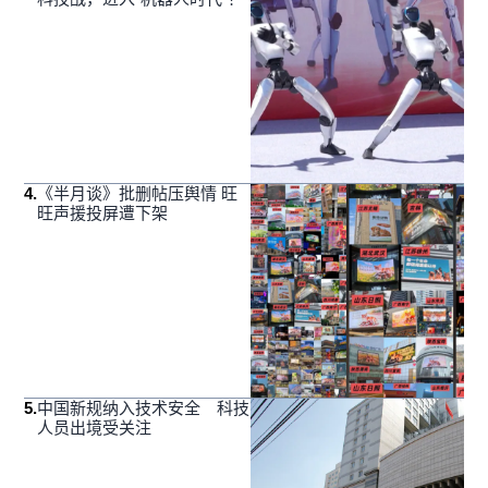
4
.
《半月谈》批删帖压舆情 旺
旺声援投屏遭下架
5
.
中国新规纳入技术安全 科技
人员出境受关注