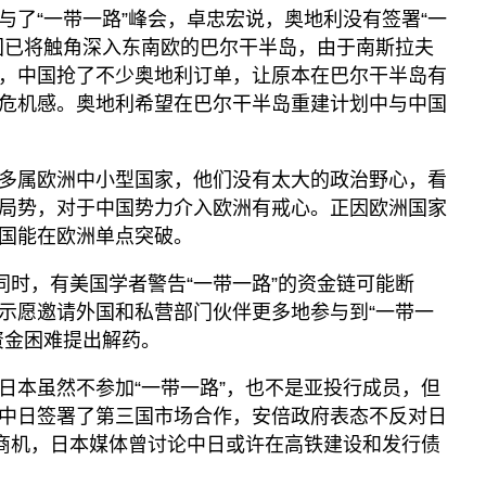
与了“一带一路”峰会，卓忠宏说，奥地利没有签署“一
国已将触角深入东南欧的巴尔干半岛，由于南斯拉夫
，中国抢了不少奥地利订单，让原本在巴尔干半岛有
危机感。奥地利希望在巴尔干半岛重建计划中与中国
多属欧洲中小型国家，他们没有太大的政治野心，看
局势，对于中国势力介入欧洲有戒心。正因欧洲国家
国能在欧洲单点突破。
同时，有美国学者警告“一带一路”的资金链可能断
示愿邀请外国和私营部门伙伴更多地参与到“一带一
资金困难提出解药。
日本虽然不参加“一带一路”，也不是亚投行成员，但
中日签署了第三国市场合作，安倍政府表态不反对日
”商机，日本媒体曾讨论中日或许在高铁建设和发行债