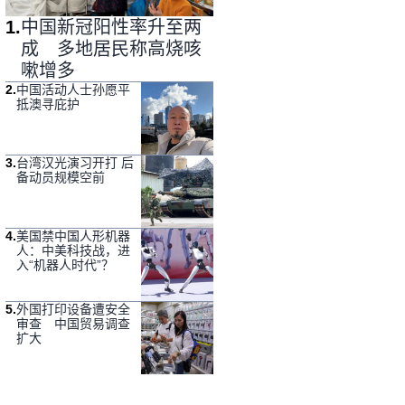
1
.
中国新冠阳性率升至两
成 多地居民称高烧咳
嗽增多
2
.
中国活动人士孙愿平
抵澳寻庇护
3
.
台湾汉光演习开打 后
备动员规模空前
4
.
美国禁中国人形机器
人：中美科技战，进
入“机器人时代”？
5
.
外国打印设备遭安全
审查 中国贸易调查
扩大