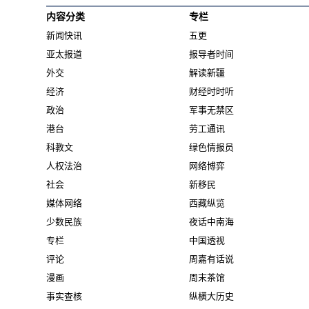
内容分类
专栏
新闻快讯
五更
亚太报道
报导者时间
外交
解读新疆
经济
财经时时听
政治
军事无禁区
港台
劳工通讯
科教文
绿色情报员
人权法治
网络博弈
社会
新移民
媒体网络
西藏纵览
少数民族
夜话中南海
专栏
中国透视
评论
周嘉有话说
漫画
周末茶馆
事实查核
纵横大历史