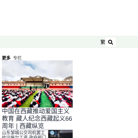
繁
搜索
更多
专栏
中国在西藏推动爱国主义
教育 藏人纪念西藏起义66
周年 | 西藏纵览
山东邹城公交司机罢工
抗议拖欠工资 政府部门