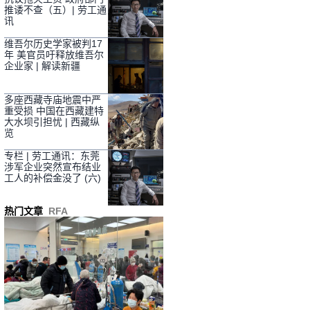
推诿不查（五）| 劳工通
讯
维吾尔历史学家被判17
年 美官员吁释放维吾尔
企业家 | 解读新疆
多座西藏寺庙地震中严
重受损 中国在西藏建特
大水坝引担忧 | 西藏纵
览
专栏 | 劳工通讯：东莞
涉军企业突然宣布结业
工人的补偿金没了 (六)
热门文章
RFA