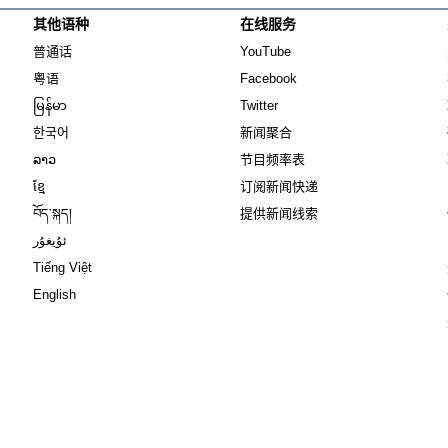
其他语种
在线服务
Opens in new window
Opens in new window
普通话
YouTube
Opens in new window
Opens in new window
粤语
Facebook
Opens in new window
Opens in new window
မြန်မာ
Twitter
Opens in new window
한국어
新闻聚合
Opens in new window
ລາວ
节目频率表
Opens in new window
ខ្មែ
订阅新闻快递
Opens in new window
བོད་སྐད།
提供新闻线索
Opens in new window
ئۇيغۇر
Opens in new window
Tiếng Việt
Opens in new window
English