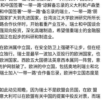
底和中国签署“一带一路”谅解备忘录的义大利和卢森堡
中国签署“一带一路”备忘录的瑞士，“一带一路”朋
国家扩大到先进国家，台湾淡江大学欧洲研究所所长
路合作伙伴时，开始着重产业互补。瑞士和中国谈合
强双向投资，深化高端制造，希望借重瑞士的金融服
国正在起步的科研和制造业。
在欧洲属中立国，在安全防卫上强硬不让步，但在经
立独行。瑞士是最早一波加入亚投行的欧洲国家，也
欧洲国家。西欧五大国德法英意西本属同一阵营，意
后防护网就破了。欧洲的中立国，包括奥地利瑞士和北
瑞士加入“一带一路”合作备忘录，欧洲中立国态度是
如此动见观瞻，因为瑞士不是欧盟会员国，在欧 盟
意大利可以在欧盟有关中国的提案中投反对票，而瑞