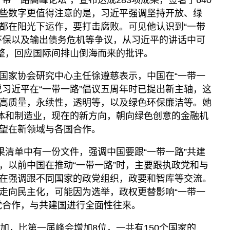
些数字更值得注意的是，习近平强调坚持开放、绿
都在阳光下运作，要打击腐败。可见他认识到“一带
环保以及输出债务危机等争议，从习近平的讲话中可
调整，回应国际间排山倒海而来的批评。
国家协会研究中心主任徐遵慈表示，中国在“一带一
说习近平在“一带一路”倡议五周年时已提出新主轴，这
高质量，永续性，透明等，以及绿色环保廉洁等。她
硬体和制造业，现在的新方向，朝向绿色创意的金融机
望在新领域与各国合作。
果清单中有一份文件，强调中国要跟“一带一路”共建
，以前中国在推动“一带一路”时，主要跟执政党和与
在强调跟不同国家的政党组织，政要和智库等交流。
走向民主化，可能因为选举，政权更替影响“一带一
党合作，与共建国进行全面性往来。
加，比第一届峰会增加8位，一共有150个国家的