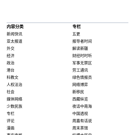
内容分类
专栏
新闻快讯
五更
亚太报道
报导者时间
外交
解读新疆
经济
财经时时听
政治
军事无禁区
港台
劳工通讯
科教文
绿色情报员
人权法治
网络博弈
社会
新移民
媒体网络
西藏纵览
少数民族
夜话中南海
专栏
中国透视
评论
周嘉有话说
漫画
周末茶馆