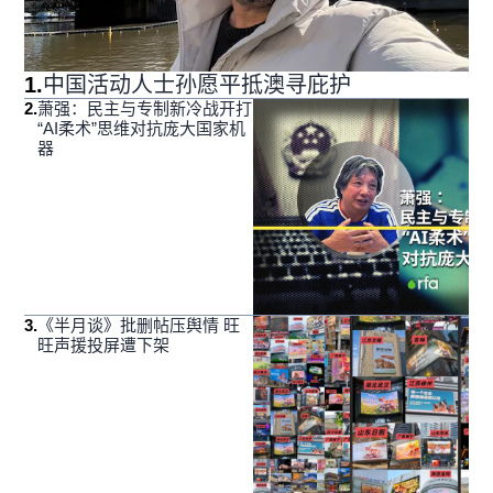
1
.
中国活动人士孙愿平抵澳寻庇护
2
.
萧强：民主与专制新冷战开打
“AI柔术”思维对抗庞大国家机
器
3
.
《半月谈》批删帖压舆情 旺
旺声援投屏遭下架