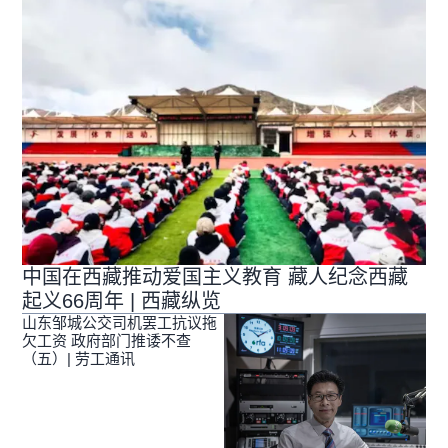
中国在西藏推动爱国主义教育 藏人纪念西藏
起义66周年 | 西藏纵览
山东邹城公交司机罢工抗议拖
欠工资 政府部门推诿不查
（五）| 劳工通讯