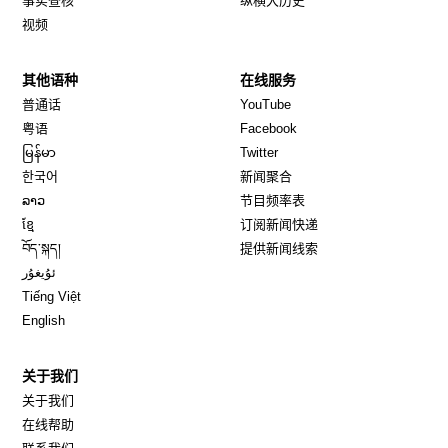
事实查核
纵横大历史
视频
其他语种
在线服务
Opens in new window
Opens in new window
普通话
YouTube
Opens in new window
Opens in new window
粤语
Facebook
Opens in new window
Opens in new window
မြန်မာ
Twitter
Opens in new window
한국어
新闻聚合
Opens in new window
ລາວ
节目频率表
Opens in new window
ខ្មែ
订阅新闻快递
Opens in new window
བོད་སྐད།
提供新闻线索
Opens in new window
ئۇيغۇر
Opens in new window
Tiếng Việt
Opens in new window
English
关于我们
关于我们
在线帮助