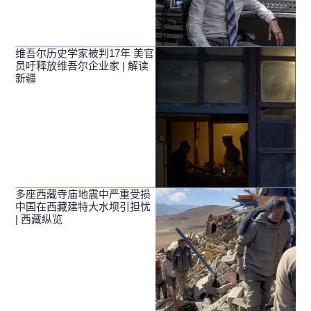
维吾尔历史学家被判17年 美官
员吁释放维吾尔企业家 | 解读
新疆
多座西藏寺庙地震中严重受损
中国在西藏建特大水坝引担忧
| 西藏纵览