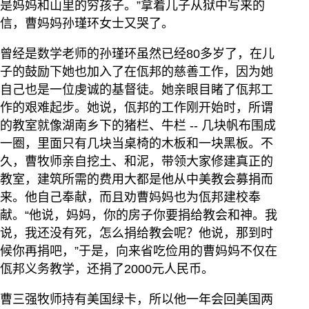
是妈妈和山里的穷孩子。”拿着儿子从狱中写来的
信，曹妈妈孙瑾环女士又哭了。
曾经是数学老师的孙瑾环虽然已经80多岁了，在儿
子的鼓励下她也加入了在佤邦的慈善工作，因为她
自己也是一位虔诚的基督徒。她亲眼目睹了佤邦工
作的艰难起步。她说，佤邦的工作刚开始时，所谓
的教室就像湖南乡下的猪栏、牛栏 -- 几块帆布围成
一圈，里面只有几块当桌椅的木板和一块黑板。不
久，曹牧师亲自挖土、和泥，带领大家修建真正的
教室，建筑所需的费用大都是他从中美教会募捐而
来。他自己奉献，而且劝曹妈妈也为佤邦建校奉
献。“他说，妈妈，你的房子你要捐给教会和神。我
说，我还没有死，怎么捐给教会呢？他说，那到时
候你再捐吧，”于是，向来省吃俭用的曹妈妈不仅在
佤邦义务教学，还捐了2000元人民币。
曹三强牧师持有美国绿卡，所以他一年会回美国两