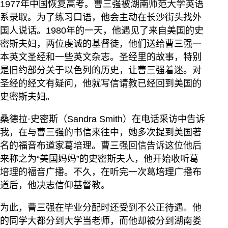
1977年中国恢复高考。曹三强被湖南师范大学英语
系录取。为了练习口语，他会主动在长沙街头找外
国人说话。1980年的一天，他遇见了来自美国的史
密斯夫妇，两位虔诚的基督徒，他们送给曹三强一
本英文圣经和一些英文杂志。圣经里的故事，特别
是旧约部分关于以色列的历史，让曹三强着迷。对
圣经的经文有疑问，他就写信请教已经回到美国的
史密斯夫妇。
桑德拉·史密斯（Sandra Smith）在电话采访中告诉
我，在与曹三强的书信来往中，她多次提到美国著
名的福音布道家葛培理。曹三强回信告诉这位他后
来称之为“美国妈妈”的史密斯夫人，他开始收听葛
培理的福音广播。不久，在听完一次葛培理广播布
道后，他决志信仰基督教。
为此，曹三强在毕业分配时还受到不公正待遇。他
的同学大都分到大学当老师，而他却被分到湖南娄