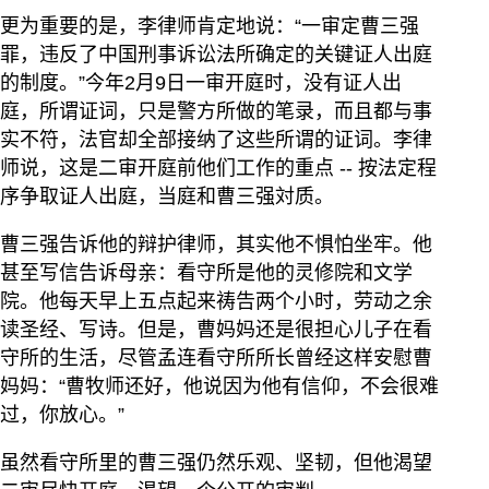
更为重要的是，李律师肯定地说：“一审定曹三强
罪，违反了中国刑事诉讼法所确定的关键证人出庭
的制度。”今年2月9日一审开庭时，没有证人出
庭，所谓证词，只是警方所做的笔录，而且都与事
实不符，法官却全部接纳了这些所谓的证词。李律
师说，这是二审开庭前他们工作的重点 -- 按法定程
序争取证人出庭，当庭和曹三强対质。
曹三强告诉他的辩护律师，其实他不惧怕坐牢。他
甚至写信告诉母亲：看守所是他的灵修院和文学
院。他每天早上五点起来祷告两个小时，劳动之余
读圣经、写诗。但是，曹妈妈还是很担心儿子在看
守所的生活，尽管孟连看守所所长曾经这样安慰曹
妈妈：“曹牧师还好，他说因为他有信仰，不会很难
过，你放心。”
虽然看守所里的曹三强仍然乐观、坚韧，但他渴望