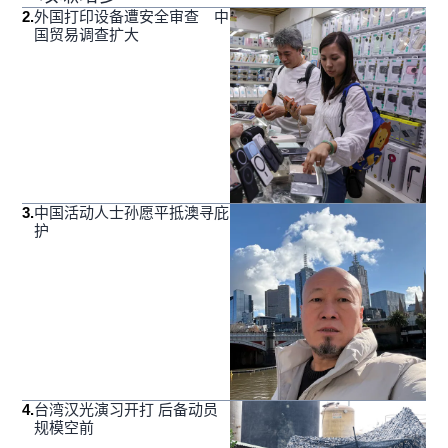
2
.
外国打印设备遭安全审查 中
国贸易调查扩大
3
.
中国活动人士孙愿平抵澳寻庇
护
4
.
台湾汉光演习开打 后备动员
规模空前