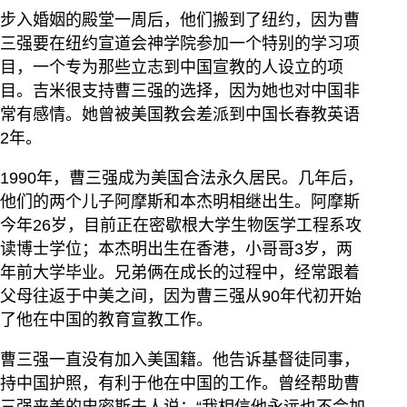
步入婚姻的殿堂一周后，他们搬到了纽约，因为曹
三强要在纽约宣道会神学院参加一个特别的学习项
目，一个专为那些立志到中国宣教的人设立的项
目。吉米很支持曹三强的选择，因为她也对中国非
常有感情。她曾被美国教会差派到中国长春教英语
2年。
1990年，曹三强成为美国合法永久居民。几年后，
他们的两个儿子阿摩斯和本杰明相继出生。阿摩斯
今年26岁，目前正在密歇根大学生物医学工程系攻
读博士学位；本杰明出生在香港，小哥哥3岁，两
年前大学毕业。兄弟俩在成长的过程中，经常跟着
父母往返于中美之间，因为曹三强从90年代初开始
了他在中国的教育宣教工作。
曹三强一直没有加入美国籍。他告诉基督徒同事，
持中国护照，有利于他在中国的工作。曾经帮助曹
三强来美的史密斯夫人说：“我相信他永远也不会加