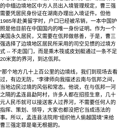
的中缅边境地区中方人员出入境管理规定，曹三强
需要凭居民身份证在湖南办理出入境证件。但他
1985年赴美留学时，户口已经被吊销，一本中国护
照是他目前在中国国内的唯一身份证明。作为一个
美国永久居民，又需要在佤邦做慈善，于是，曹三
强选择了边境地区居民所采用的司空见惯的过境方
式 -- 不走国门，而是乘木筏或皮划艇通过一条不足
20米宽的界河，到达佤邦。
“那个地方几十上百公里的边境线，我们到现场去看
过，有边无防，”李律师向我描述云南与佤邦之间，
当地边民过境的风俗和常态。他说，在与佤邦一河
之隔的孟连县勐阿村，许多人都在招揽生意，几十
元人民币就可以接送客人过界河，不需要任何人的
指挥、策划、领导，大家也都没把它当成违法的
事。所以，孟连县法院用“组织他人偷越国境”来给
曹三强定罪是毫无根据的。