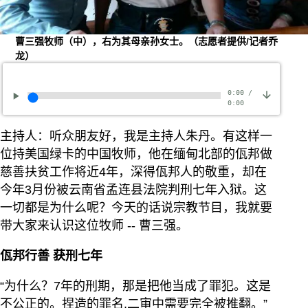
曹三强牧师（中），右为其母亲孙女士。（志愿者提供/记者乔
龙）
0:00
/
0:00
主持人：听众朋友好，我是主持人朱丹。有这样一
位持美国绿卡的中国牧师，他在缅甸北部的佤邦做
慈善扶贫工作将近4年，深得佤邦人的敬重，却在
今年3月份被云南省孟连县法院判刑七年入狱。这
一切都是为什么呢？今天的话说宗教节目，我就要
带大家来认识这位牧师 -- 曹三强。
佤邦行善 获刑七年
“为什么？7年的刑期，那是把他当成了罪犯。这是
不公正的。捏造的罪名,二审中需要完全被推翻。”