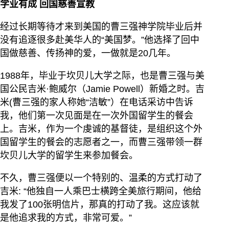
学业有成 回国慈善宣教
经过长期等待才来到美国的曹三强神学院毕业后并
没有追逐很多赴美华人的“美国梦。”他选择了回中
国做慈善、传扬神的爱，一做就是20几年。
1988年，毕业于坎贝儿大学之际，也是曹三强与美
国公民吉米·鲍威尔（Jamie Powell）新婚之时。吉
米(曹三强的家人称她“洁敏”）在电话采访中告诉
我，他们第一次见面是在一次外国留学生的餐会
上。吉米，作为一个虔诚的基督徒，是组织这个外
国留学生的餐会的志愿者之一，而曹三强带领一群
坎贝儿大学的留学生来参加餐会。
不久，曹三强便以一个特别的、温柔的方式打动了
吉米: “他独自一人乘巴士横跨全美旅行期间，他给
我发了100张明信片，那真的打动了我。这应该就
是他追求我的方式，非常可爱。”