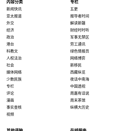
内容分类
专栏
新闻快讯
五更
亚太报道
报导者时间
外交
解读新疆
经济
财经时时听
政治
军事无禁区
港台
劳工通讯
科教文
绿色情报员
人权法治
网络博弈
社会
新移民
媒体网络
西藏纵览
少数民族
夜话中南海
专栏
中国透视
评论
周嘉有话说
漫画
周末茶馆
事实查核
纵横大历史
视频
其他语种
在线服务