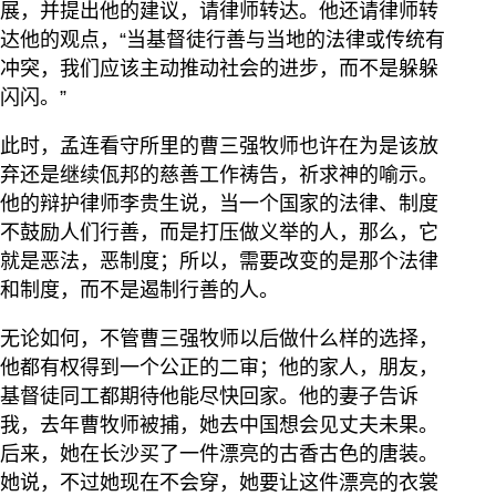
展，并提出他的建议，请律师转达。他还请律师转
达他的观点，“当基督徒行善与当地的法律或传统有
冲突，我们应该主动推动社会的进步，而不是躲躲
闪闪。”
此时，孟连看守所里的曹三强牧师也许在为是该放
弃还是继续佤邦的慈善工作祷告，祈求神的喻示。
他的辩护律师李贵生说，当一个国家的法律、制度
不鼓励人们行善，而是打压做义举的人，那么，它
就是恶法，恶制度；所以，需要改变的是那个法律
和制度，而不是遏制行善的人。
无论如何，不管曹三强牧师以后做什么样的选择，
他都有权得到一个公正的二审；他的家人，朋友，
基督徒同工都期待他能尽快回家。他的妻子告诉
我，去年曹牧师被捕，她去中国想会见丈夫未果。
后来，她在长沙买了一件漂亮的古香古色的唐装。
她说，不过她现在不会穿，她要让这件漂亮的衣裳