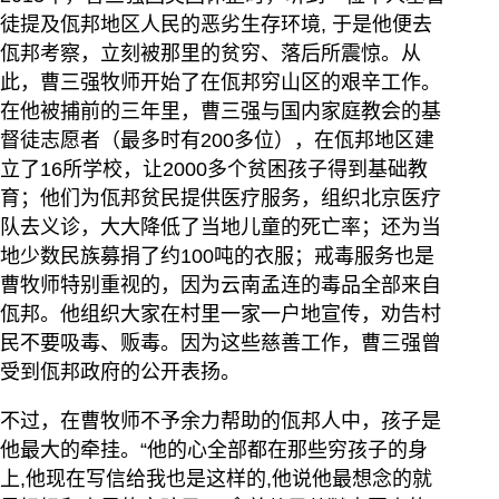
徒提及佤邦地区人民的恶劣生存环境, 于是他便去
佤邦考察，立刻被那里的贫穷、落后所震惊。从
此，曹三强牧师开始了在佤邦穷山区的艰辛工作。
在他被捕前的三年里，曹三强与国内家庭教会的基
督徒志愿者（最多时有200多位），在佤邦地区建
立了16所学校，让2000多个贫困孩子得到基础教
育；他们为佤邦贫民提供医疗服务，组织北京医疗
队去义诊，大大降低了当地儿童的死亡率；还为当
地少数民族募捐了约100吨的衣服；戒毒服务也是
曹牧师特别重视的，因为云南孟连的毒品全部来自
佤邦。他组织大家在村里一家一户地宣传，劝告村
民不要吸毒、贩毒。因为这些慈善工作，曹三强曾
受到佤邦政府的公开表扬。
不过，在曹牧师不予余力帮助的佤邦人中，孩子是
他最大的牵挂。“他的心全部都在那些穷孩子的身
上,他现在写信给我也是这样的,他说他最想念的就