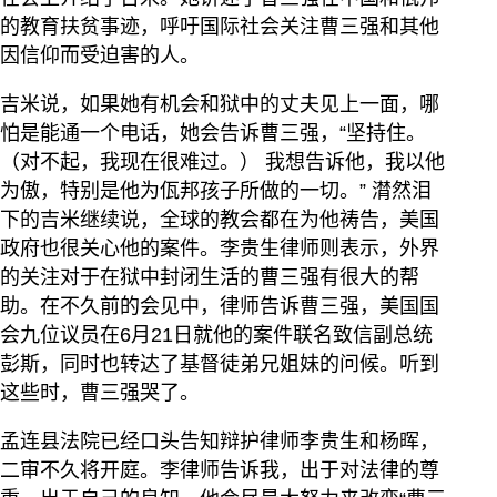
的教育扶贫事迹，呼吁国际社会关注曹三强和其他
因信仰而受迫害的人。
吉米说，如果她有机会和狱中的丈夫见上一面，哪
怕是能通一个电话，她会告诉曹三强，“坚持住。
（对不起，我现在很难过。） 我想告诉他，我以他
为傲，特别是他为佤邦孩子所做的一切。” 潸然泪
下的吉米继续说，全球的教会都在为他祷告，美国
政府也很关心他的案件。李贵生律师则表示，外界
的关注对于在狱中封闭生活的曹三强有很大的帮
助。在不久前的会见中，律师告诉曹三强，美国国
会九位议员在6月21日就他的案件联名致信副总统
彭斯，同时也转达了基督徒弟兄姐妹的问候。听到
这些时，曹三强哭了。
孟连县法院已经口头告知辩护律师李贵生和杨晖，
二审不久将开庭。李律师告诉我，出于对法律的尊