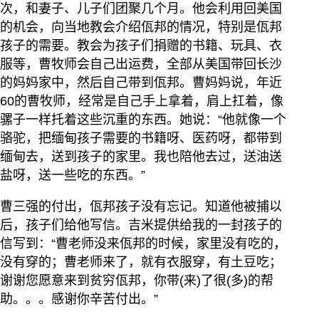
次，和妻子、儿子们团聚几个月。他会利用回美国
的机会，向当地教会介绍佤邦的情况，特别是佤邦
孩子的需要。教会为孩子们捐赠的书籍、玩具、衣
服等，曹牧师会自己出运费，全部从美国带回长沙
的妈妈家中，然后自己带到佤邦。曹妈妈说，年近
60的曹牧师，经常是自己手上拿着，肩上扛着，像
骡子一样托着这些沉重的东西。她说：“他就像一个
骆驼，把缅甸孩子需要的书籍呀、医药呀，都带到
缅甸去，送到孩子的家里。我也陪他去过，送油送
盐呀，送一些吃的东西。”
曹三强的付出，佤邦孩子没有忘记。知道他被捕以
后，孩子们给他写信。吉米提供给我的一封孩子的
信写到：“曹老师没来佤邦的时候，家里没有吃的，
没有穿的；曹老师来了，就有衣服穿，有土豆吃；
谢谢您愿意来到贫穷佤邦，你带(来)了很(多)的帮
助。。。感谢你辛苦付出。”