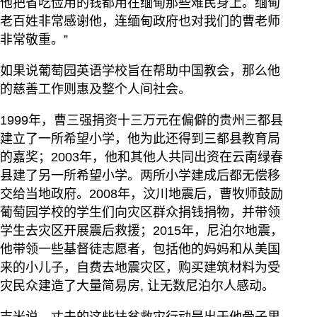
他把省吃俭用的钱都用在缅甸那些难民身上。缅甸
老百姓非常感谢他，连缅甸政府也对我们的曹老师
非常敬重。”
如果说葡萄园英语学校旨在帮助中国教会，那么他
的慈善工作则惠及整个人间社会。
1999年，曹三强捐资十三万元在偏僻的贵州三都县
建立了一所希望小学，他为此还得到三都县教育局
的嘉奖；2003年，他和其他人共同出资在云南绿春
县建了另一所希望小学。两所小学建成后都无偿移
交给当地政府。2008年，汶川地震后，曹牧师鼓励
葡萄园学校的学生们向灾区群众捐钱捐物，并带领
学生去灾区开展震后救援；2015年，尼泊尔地震，
他带领一些基督徒志愿者，包括他的妈妈和从美国
来的小儿子，自费去地震灾区，购买建筑材料为受
灾民众建造了大量简易房, 让无数尼泊尔人感动。
吉米说，丈夫的这些扶贫救灾行动是出于他骨子里