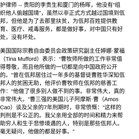
护律师 -- 贵阳的李贵生和厦门的杨晖，他没有“组
织他人偷越国境”，虽然以非正式方式越过国境到佤
邦，但他是为了去那里扶贫，为佤邦百姓提供教
育、医疗、戒毒服务，都是做好事，对中国只有好
处，没有坏处。
美国国际宗教自由委员会政策研究副主任婷娜·蒙福
（Tina Mufford）表示：“曹牧师所做的工作非常值
得尊敬，而且他所做的一切都是向中国政府公开
的。”曾在佤邦居住过一年多的基督徒曹胜华深知佤
邦人的贫困无助，他评价曹牧师在佤邦的慈善工
作：“他做了很多别人做不到的事。非常伟大，真的
非常伟大。”曹三强的美国儿子阿摩斯·曹（Amos
Cao）谈及父亲的7年刑期时，非常愤慨：“这样的
判刑是不公正的。我父亲用全部的时间和精力来帮
助穷人和生于悲惨境遇的人，特别是那些佤邦人。
毫无疑问，他做的都是好事。”