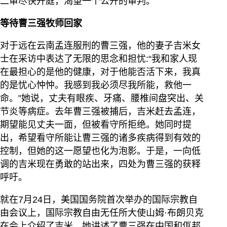
二审尽快开庭，渴望一个公开的审判。
等待曹三强牧师回家
对于远在云南孟连服刑的曹三强，他的妻子吉米女
士在采访中表达了无限的思念和担忧:“我和家人现
在最担心的是他的健康，对于他能否活下来，我真
的是忧心忡忡。我感到我必须尽我所能，救他一
命。”她说，丈夫有眼疾、牙痛、腰椎间盘突出、关
节炎等病症。去年曹三强被捕后，吉米赶去孟连，
期望能见丈夫一面，但被看守所拒绝。她同时提
出，希望看守所能让曹三强的诸多疾病得到有效的
控制，但她的这一愿望也化为泡影。于是，一向低
调的吉米现在勇敢的站出来，四处为曹三强的获释
呼吁。
就在7月24日，美国国务院首次举办的国际宗教自
由会议上，国际宗教自由无任所大使山姆·布朗贝克
在会上介绍了吉米。她讲述了曹三强在中国和佤邦