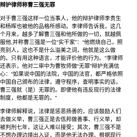
辩护律师称曹三强无罪
对于曹三强这样一位当事人，他的辩护律师李贵生
和杨晖也被他的品格所感动。李律师告诉我，这几
个月来，越多了解曹三强和他所做的一切，就越佩
服他,并称曹三强是一位“实干家”：“他燃烧自己，照
亮别人，这也不是什么溢美之词，他就是这么做
的。只有用这种语言，才能评价他的行为。”李律师
还表示，他对二审中为曹牧师做“无罪”辩护充满信
心：“如果说中国的法院，中国的法官，都严格依照
中国自己颁布的法律，遵守程序，查明事实的话，
曹三强就（是）无罪的。即便他有违反现行的法律
制度，他都是无罪的。”
李律师解释说，法律是惩恶扬善的，应该鼓励人们
去做义举，曹三强正是去佤邦做善事、行义举，却
被判刑七年，这让人难以接受；其次，曹三强不是
不想办理边境出入证，而是他无法办理。根据现行