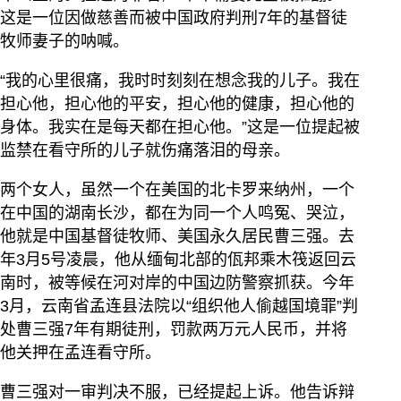
这是一位因做慈善而被中国政府判刑7年的基督徒
牧师妻子的呐喊。
“我的心里很痛，我时时刻刻在想念我的儿子。我在
担心他，担心他的平安，担心他的健康，担心他的
身体。我实在是每天都在担心他。”这是一位提起被
监禁在看守所的儿子就伤痛落泪的母亲。
两个女人，虽然一个在美国的北卡罗来纳州，一个
在中国的湖南长沙，都在为同一个人鸣冤、哭泣，
他就是中国基督徒牧师、美国永久居民曹三强。去
年3月5号凌晨，他从缅甸北部的佤邦乘木筏返回云
南时，被等候在河对岸的中国边防警察抓获。今年
3月，云南省孟连县法院以“组织他人偷越国境罪”判
处曹三强7年有期徒刑，罚款两万元人民币，并将
他关押在孟连看守所。
曹三强对一审判决不服，已经提起上诉。他告诉辩