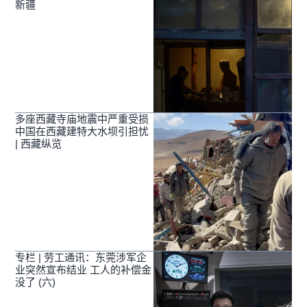
新疆
多座西藏寺庙地震中严重受损
中国在西藏建特大水坝引担忧
| 西藏纵览
专栏 | 劳工通讯：东莞涉军企
业突然宣布结业 工人的补偿金
没了 (六)