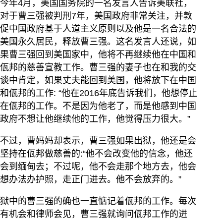
今年4月，美国国务院的一名发言人告诉美联社，
对于曹三强被判刑7年，美国政府非常关注，并敦
促中国政府基于人道主义原则以及他是一名合法的
美国永久居民，释放曹三强。这名发言人还说，如
果曹三强回到美国家中，他将不再继续他在中国和
佤邦的慈善宣教工作。曹三强的妻子也在和我的交
谈中肯定，如果丈夫能回到美国，他将放下在中国
和佤邦的工作: “他在2016年底告诉我们，他想停止
在佤邦的工作。不是因为他老了，而是他感到中国
政府不想让他继续他的工作，他觉得压力很大。”
不过，曹妈妈却表示，曹三强如果出狱，他还是会
坚持在佤邦做慈善的:“他不会改变他的信念，他还
会到缅甸去；不过呢，他不会走那个地方去，他会
想办法办护照，走正门进去。他不会放弃的。”
狱中的曹三强的确也一直惦记着佤邦的工作。每次
有机会和律师会见，曹三强就询问佤邦工作的进