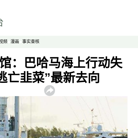
网络博弈
西藏纵览
解读新疆
财经时时听
视频
漫画
事实查核
评论
末茶馆：巴哈马海上行动失
播客
显示 播客 个子部分
逃亡韭菜”最新去向
《亚太报道》音频
漫画
事实查核
视频
显示 视频 个子部分
亚洲很想聊
观点