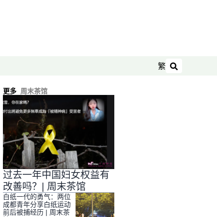
繁
搜索
更多
周末茶馆
过去一年中国妇女权益有
改善吗？| 周末茶馆
白纸一代的勇气：两位
成都青年分享白纸运动
前后被捕经历 | 周末茶