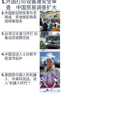
1
.
外国打印设备遭安全审
查 中国贸易调查扩大
2
.
中国新冠阳性率升至
两成 多地居民称高
烧咳嗽增多
3
.
台湾汉光演习开打 后
备动员规模空前
4
.
中国活动人士孙愿平
抵澳寻庇护
5
.
美国禁中国人形机器
人：中美科技战，进
入“机器人时代”？