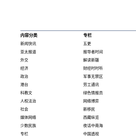
内容分类
专栏
新闻快讯
五更
亚太报道
报导者时间
外交
解读新疆
经济
财经时时听
政治
军事无禁区
港台
劳工通讯
科教文
绿色情报员
人权法治
网络博弈
社会
新移民
媒体网络
西藏纵览
少数民族
夜话中南海
专栏
中国透视