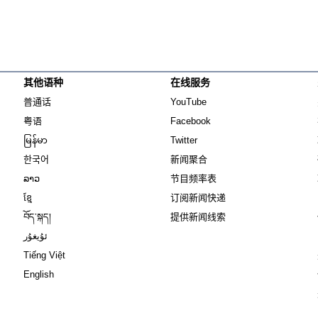
其他语种
在线服务
Opens in new window
Opens in new window
普通话
YouTube
Opens in new window
Opens in new window
粤语
Facebook
Opens in new window
Opens in new window
မြန်မာ
Twitter
Opens in new window
한국어
新闻聚合
Opens in new window
ລາວ
节目频率表
Opens in new window
ខ្មែ
订阅新闻快递
Opens in new window
བོད་སྐད།
提供新闻线索
Opens in new window
ئۇيغۇر
Opens in new window
Tiếng Việt
Opens in new window
English