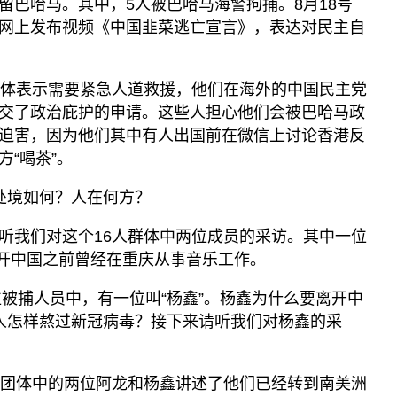
留巴哈马。其中，5人被巴哈马海警拘捕。8月18号
网上发布视频《中国韭菜逃亡宣言》，表达对民主自
团体表示需要紧急人道救援，他们在海外的中国民主党
交了政治庇护的申请。这些人担心他们会被巴哈马政
迫害，因为他们其中有人出国前在微信上讨论香港反
“喝茶”。
处境如何？人在何方？
听我们对这个16人群体中两位成员的采访。其中一位
离开中国之前曾经在重庆从事音乐工作。
位被捕人员中，有一位叫“杨鑫”。杨鑫为什么要离开中
人怎样熬过新冠病毒？接下来请听我们对杨鑫的采
人团体中的两位阿龙和杨鑫讲述了他们已经转到南美洲