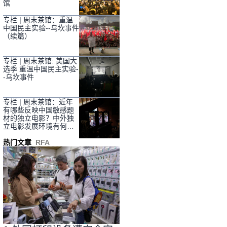
馆
专栏 | 周末茶馆：重温
中国民主实验--乌坎事件
（续篇）
专栏 | 周末茶馆: 美国大
选季 重温中国民主实验-
-乌坎事件
专栏 | 周末茶馆：近年
有哪些反映中国敏感题
材的独立电影？中外独
立电影发展环境有何不
同？
热门文章
RFA