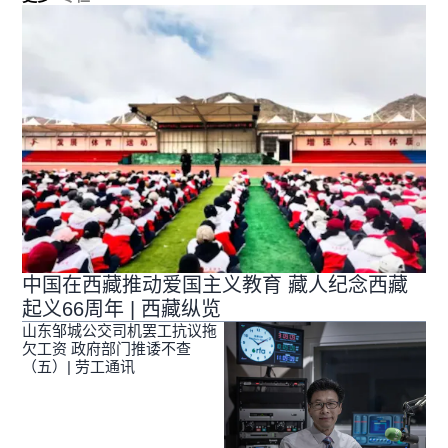
中国在西藏推动爱国主义教育 藏人纪念西藏
起义66周年 | 西藏纵览
山东邹城公交司机罢工抗议拖
欠工资 政府部门推诿不查
（五）| 劳工通讯