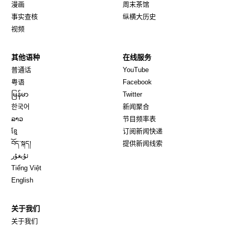
漫画
周末茶馆
事实查核
纵横大历史
视频
其他语种
在线服务
Opens in new window
Opens in new window
普通话
YouTube
Opens in new window
Opens in new window
粤语
Facebook
Opens in new window
Opens in new window
မြန်မာ
Twitter
Opens in new window
한국어
新闻聚合
Opens in new window
ລາວ
节目频率表
Opens in new window
ខ្មែ
订阅新闻快递
Opens in new window
བོད་སྐད།
提供新闻线索
Opens in new window
ئۇيغۇر
Opens in new window
Tiếng Việt
Opens in new window
English
关于我们
关于我们