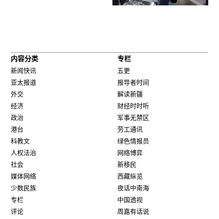
内容分类
专栏
新闻快讯
五更
亚太报道
报导者时间
外交
解读新疆
经济
财经时时听
政治
军事无禁区
港台
劳工通讯
科教文
绿色情报员
人权法治
网络博弈
社会
新移民
媒体网络
西藏纵览
少数民族
夜话中南海
专栏
中国透视
评论
周嘉有话说