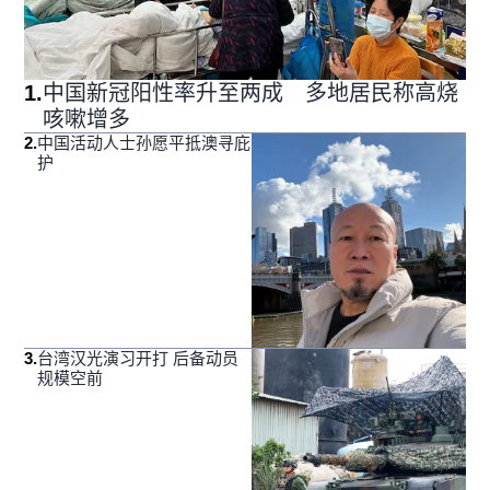
1
.
中国新冠阳性率升至两成 多地居民称高烧
咳嗽增多
2
.
中国活动人士孙愿平抵澳寻庇
护
3
.
台湾汉光演习开打 后备动员
规模空前