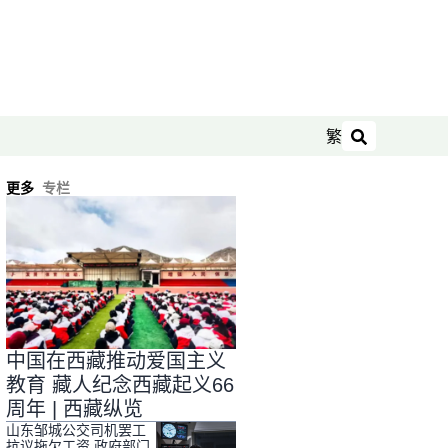
繁
搜索
更多
专栏
中国在西藏推动爱国主义
教育 藏人纪念西藏起义66
周年 | 西藏纵览
山东邹城公交司机罢工
抗议拖欠工资 政府部门