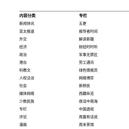
内容分类
专栏
新闻快讯
五更
亚太报道
报导者时间
外交
解读新疆
经济
财经时时听
政治
军事无禁区
港台
劳工通讯
科教文
绿色情报员
人权法治
网络博弈
社会
新移民
媒体网络
西藏纵览
少数民族
夜话中南海
专栏
中国透视
评论
周嘉有话说
漫画
周末茶馆