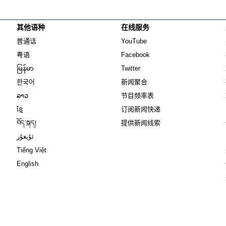
其他语种
在线服务
Opens in new window
Opens in new window
普通话
YouTube
Opens in new window
Opens in new window
粤语
Facebook
Opens in new window
Opens in new window
မြန်မာ
Twitter
Opens in new window
한국어
新闻聚合
Opens in new window
ລາວ
节目频率表
Opens in new window
ខ្មែ
订阅新闻快递
Opens in new window
བོད་སྐད།
提供新闻线索
Opens in new window
ئۇيغۇر
Opens in new window
Tiếng Việt
Opens in new window
English