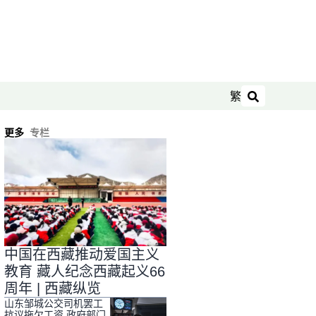
繁
搜索
更多
专栏
中国在西藏推动爱国主义
教育 藏人纪念西藏起义66
周年 | 西藏纵览
山东邹城公交司机罢工
抗议拖欠工资 政府部门