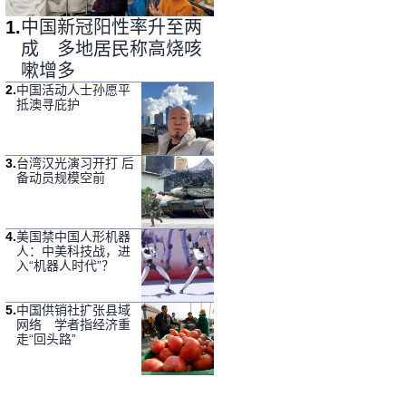
1
.
中国新冠阳性率升至两
成 多地居民称高烧咳
嗽增多
2
.
中国活动人士孙愿平
抵澳寻庇护
3
.
台湾汉光演习开打 后
备动员规模空前
4
.
美国禁中国人形机器
人：中美科技战，进
入“机器人时代”？
5
.
中国供销社扩张县域
网络 学者指经济重
走“回头路”