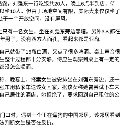
里斯透露，刘强东一行吃饭共20人，晚上6点半到店，侍
以坐10人。但由于场地空间有限，实际大桌仅仅坐了
桌处于一个开放空间，没有屏风。
上只有一名女生，坐在刘强东旁边靠墙。另外3人都在
中年男子，没有西方人面孔，看起来都是亚裔。
自己就带了16瓶白酒，又点了很多啤酒。桌上声音很
生整个过程都十分安静。侍应生观察到桌上有一定的
都没怎么喝酒。
称，晚宴上，报案女生被安排坐在刘强东旁边，还一
强东用私家车送该女回家，据该女称她曾尝试下车未
自己居住的酒店，她拒绝了，要求回到自己租住的公
家门口时，遇到一个正在遛狗的中国邻居，该邻居看到
法判断女生是否在反抗。