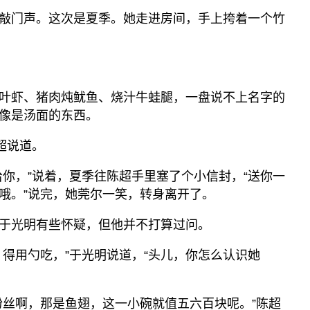
敲门声。这次是夏季。她走进房间，手上挎着一个竹
叶虾、猪肉炖鱿鱼、烧汁牛蛙腿，一盘说不上名字的
像是汤面的东西。
超说道。
给你，”说着，夏季往陈超手里塞了个小信封，“送你一
哦。”说完，她莞尔一笑，转身离开了。
于光明有些怀疑，但他并不打算过问。
，得用勺吃，”于光明说道，“头儿，你怎么认识她
粉丝啊，那是鱼翅，这一小碗就值五六百块呢。”陈超