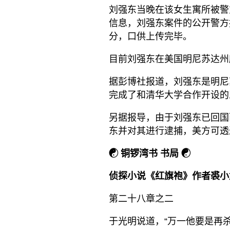
刘强东当晚在该女生寓所被警
信息，刘强东案件的公开警方报
分，口供上传完毕。
目前刘强东在美国明尼苏达州
据彭博社报道，刘强东是明尼
完成了和清华大学合作开设的工
另据报导，由于刘强东已回国
东并对其进行逮捕，美方可透过国
☯
铜锣湾书
书局
☯
侦探小说《红旗袍》作者裘小
第二十八章之二
于光明说道，“万一他要是再杀