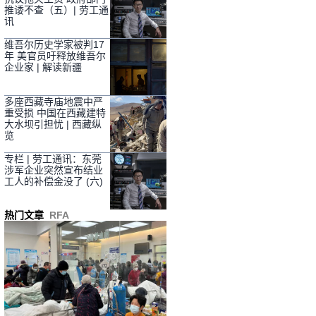
推诿不查（五）| 劳工通
讯
维吾尔历史学家被判17
年 美官员吁释放维吾尔
企业家 | 解读新疆
多座西藏寺庙地震中严
重受损 中国在西藏建特
大水坝引担忧 | 西藏纵
览
专栏 | 劳工通讯：东莞
涉军企业突然宣布结业
工人的补偿金没了 (六)
热门文章
RFA