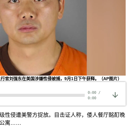
首席执行官刘强东在美国涉嫌性侵被捕，9月1日下午获释。（AP图片）
0:00
/
0:00
级性侵遭美警方捉放。目击证人称，倭人餐厅酩酊晚
公寓……