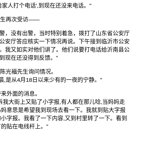
给家人打个电话',到现在还没来电话。"
先生再次受访——
0报警，没有出警，当时特别着急，拨打了山东省公安厅
公安厅答应核实一下情况再说。下午接到临沂市公安
。我又如实对他们讲了。他们说要打电话给沂南县公
到现在还没得到反馈。”
向陈光福先生询问情况。
早晨,是从4月18日以来少有的一夜的宁静。"
带来外面的消息。
诉我大街上又贴了小字报,有人都在那儿唸,当妈妈走
妈妈意思是希望我到现场去看一下。我就到贴大字报
的小字报。我看了一下内容,又到村里转了一下。看到
有的贴在电线杆上。"