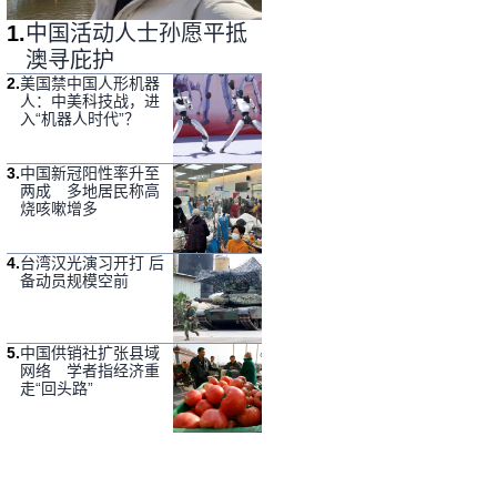
1
.
中国活动人士孙愿平抵
澳寻庇护
2
.
美国禁中国人形机器
人：中美科技战，进
入“机器人时代”？
3
.
中国新冠阳性率升至
两成 多地居民称高
烧咳嗽增多
4
.
台湾汉光演习开打 后
备动员规模空前
5
.
中国供销社扩张县域
网络 学者指经济重
走“回头路”