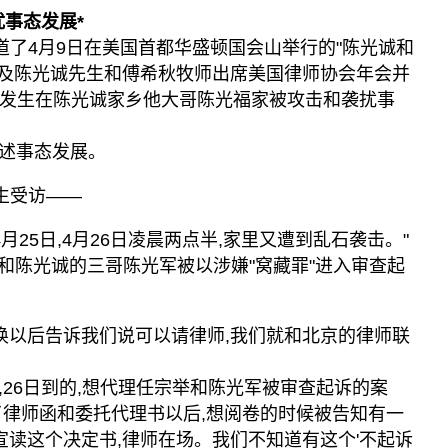
事态发展*
道了4月9日在美国首都华盛顿国会山举行的"陈光诚和
,以及陈光诚先生和傅希秋牧师出席美国律师协会年会并
6日发生在陈光诚家乡他大哥陈光福家被攻击和袭扰事
述事态发展。
生受访——
月25日,4月26日凌晨两点半,家里又遭到乱石袭击。"
举和陈光诚的三哥陈光军被以涉嫌"窝藏罪"进入审查起
传唤以后告诉我们说可以请律师,我们就和北京的律师联
,26日到的,想代理任宗举和陈光军被审查起诉的案
了律师函和委托代理书以后,想阅卷的时候被告知有一
又宣读这个决定书,律师在场。我们不知道有这个'不起诉