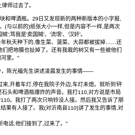
让律师过去了。
了石块和啤酒瓶。29日又发现新的两种新版本的小字报,
(与以前的)纸张大小一样,但是内容不一样,是两次
';骂我是'卖国贼'、'流氓'、'汉奸'。
去年秋天种下的,像生菜、菠菜、大蒜都被拔掉……还
,他们把地膜也扯掉了。还有我栽的树又有一些被他们
河里。"
5分，陈光福先生讲述凌晨发生的事情——
过来,开着车灯,停在我院子外边,车灯未熄。就听到'砰
里石头和啤酒瓶爆炸的声音。我打110,对方说是市局
县的110。我打了两次只响铃没人接。然后我又告诉了朋
,结果有人接了。我(对沂南县110)讲了发生的事情,对
。
所电话,他们接到了,过来了。"