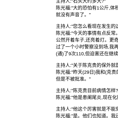
主持人:"石头大约多大?"
陈光福:"大的恐怕有1公斤,
就没有声音了。"
主持人:"您怎么看现在发生的
陈光福:"今天的事情有点反常
公然开着车子,还亮着灯。更奇怪
过了一个小时警察没到场,我再
(通)了9次110,但迫害还在继
主持人:"关于陈克贵的保外就
陈光福:"昨天(29日)我和(
但是不被批准。"
主持人:"陈克贵目前病情怎样?
陈光福:"他是患阑尾炎,现在化
主持人:"他这个厉害就是不能
陈光福:"是。他们也知道。