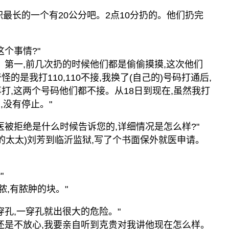
体积最长的一个有20公分吧。2点10分扔的。他们扔完
这个事情?"
。第一,前几次扔的时候他们都是偷偷摸摸,这次他们
的是我打110,110不接,我换了(自己的)号码打通后,
打,这两个号码他们都不接。从18日到现在,虽然我打
续,没有停止。"
医被拒绝是什么时候告诉您的,详细情况是怎么样?"
克贵的太太)刘芳到临沂监狱,写了个书面保外就医申请。
"
脓,有脓肿的块。"
穿孔,一穿孔就出很大的危险。"
我还是不放心,我要亲自听到克贵对我讲他现在怎么样。