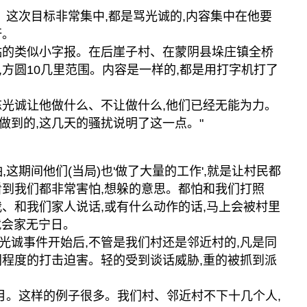
。这次目标非常集中,都是骂光诚的,内容集中在他要
奸。
贴的类似小字报。在后崖子村、在蒙阴县垛庄镇全桥
,方圆10几里范围。内容是一样的,都是用打字机打了
陈光诚让他做什么、不让做什么,他们已经无能为力。
做到的,这几天的骚扰说明了这一点。"
,这期间他们(当局)也'做了大量的工作',就是让村民都
看到我们都非常害怕,想躲的意思。都怕和我们打照
我、和我们家人说话,或有什么动作的话,马上会被村里
就会家无宁日。
光诚事件开始后,不管是我们村还是邻近村的,凡是同
同程度的打击迫害。轻的受到谈话威胁,重的被抓到派
有几个月。这样的例子很多。我们村、邻近村不下十几个人,