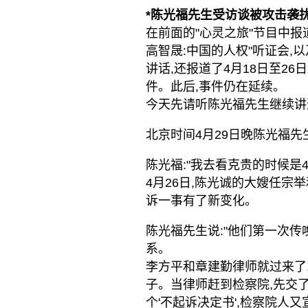
*陈光福先生受访谈被攻击袭扰
在前面的"心灵之旅"节目中报
高智晟:中国的人权"听证会
讲话,还报道了4月18日至2
件。此后,事件仍在延续。
今天先请听陈光福先生继续讲
北京时间4月29日晚陈光福先
陈光福:"我去看克贵的时候是4
4月26日,陈光诚的大嫂任宗
诉一事有了新变化。
陈光福先生说:"他们第一次
系。
李方平和章建勤律师就过来了
子。当律师赶到检察院,先交
个'不起诉决定书',检察院人