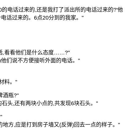
10的电话过来的,还是我打了派出所的电话过来的?'他
电话过来的。6点20分到的我家。"
话,看看他们是什么态度……?"
人)他们说不方便接听外面的电话。"
材料。"
酒瓶?"
的石头,还有两块小点的,共发现6块石头。"
"
的地方,应是打到房子墙又(反弹)回去一点的样子。"