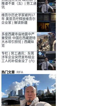
推诿不查（五）| 劳工通
讯
维吾尔历史学家被判17
年 美官员吁释放维吾尔
企业家 | 解读新疆
多座西藏寺庙地震中严
重受损 中国在西藏建特
大水坝引担忧 | 西藏纵
览
专栏 | 劳工通讯：东莞
涉军企业突然宣布结业
工人的补偿金没了 (六)
热门文章
RFA