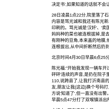
决定书',如果知道的话就不会
28日凌晨1点22分,院里落
内容是骂光诚和我还有陈光新。
印刷的。骂光诚是'汉奸'、'卖国贼
妈妈种的菜也被连根拔掉,是
有刚种的豆角,本来盖的地膜
连根拔出,从中间折断然后扔到
北京时间4月30日早晨6点2
陈光福:"开始我发现一辆车开
砰砰'连续的声音,是扔在院子
110,说跨县了,让我打沂南
友,朋友让我(这边)换个号码打
方说'知道了',但一直没有出警
早晨5点47分打了双堠镇派出