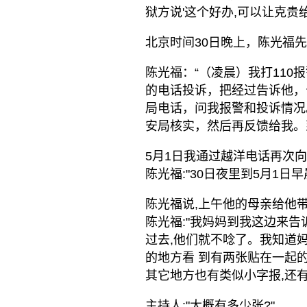
狱方说'这个好办,可以让克贵
北京时间30日晚上，陈光福
陈光福：“（凌晨）我打11
的电话投诉，把经过告诉他，
局电话，问我报警和投诉情况
安局核实，然后再反馈给我。
5月1日我通过越洋电话再次
陈光福:"30日夜里到5月1日
陈光福说,上午他的母亲给他
陈光福:"我妈妈到我这边来告
过去,他们就不唸了。我知道
的地方看 到有两张贴在一起
其它地方也有类似小字报,还
主持人:"大概有多少张?"