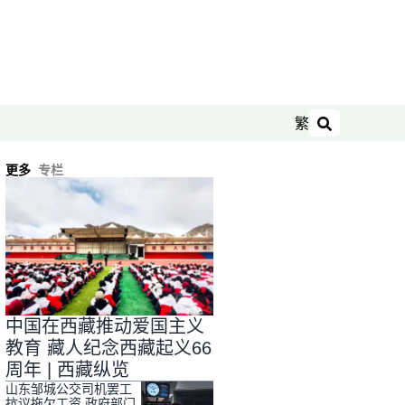
繁
搜索
更多
专栏
中国在西藏推动爱国主义
教育 藏人纪念西藏起义66
周年 | 西藏纵览
山东邹城公交司机罢工
抗议拖欠工资 政府部门