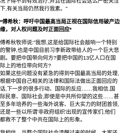
况下得不到有效治疗,并且在国际社会这么严密关注
下,有关当局仍然我行我素。"
*傅希秋：呼吁中国最高当局正视在国际信用破产边
缘，对人权问题及时正面回应*
傅希秋牧师说:"我想,这是给国际社会敲响一个特别
的警钟,也是中国目前习李新政带给人的一个巨大悲
剧。要把中国带向何方?要把中国的13亿人口在国
际上的地位带向何方?
如果这些问题没有紧急的得到中国最高当局的处理,
根据中国自己相关的法律和国际法做出正面回应的
话,下一步的很多行动、国际的反应……我相信,国
际民意、国际社会,即使是中共所仰望的这些……甚
至多年培养的一些海外说客、巨大实力的财团首领,
还是一些以所谓'非政府组织'出现的宣传家们,他们
都救不了整个中共在国际上的形象。
我相信，当整个国际社会清醒过来的时候，大家还