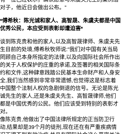
对子，他近日会做出公布。”
*傅希秋：陈光诚和家人、高智晟、朱虞夫都是中国
优秀公民，本应受到表彰却遭迫害*
谈到陈克贵和他的家人,以及高智晟律师、朱虞夫先
生目前的处境,傅希秋牧师说:"我们对中国有关当局
罔顾自己本身所指定的法律,以及向国际社会所作出
的关于人权保护的庄重的承诺,及签署的相关国际条
约和文件,这种肆意践踏公民基本生命财产和人身安
全,我们当然感到非常非常遗憾,也觉得这是标志着
中国整个法制人权的急剧倒退的信号。无论是陈光
诚先生的家人,还是朱虞夫先生、高智晟律师,他们
都是中国优秀的公民。他们应该受到特别的表彰才
对。
像陈克贵,他做出了中国法律所规定的正当防卫行
动,结果却是39个月的徒刑,现在还在有严重疾病情