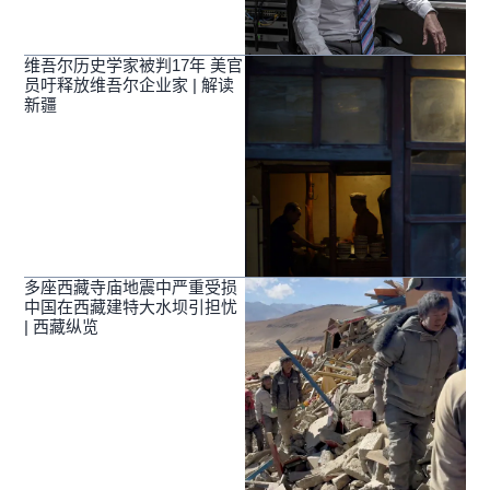
维吾尔历史学家被判17年 美官
员吁释放维吾尔企业家 | 解读
新疆
多座西藏寺庙地震中严重受损
中国在西藏建特大水坝引担忧
| 西藏纵览