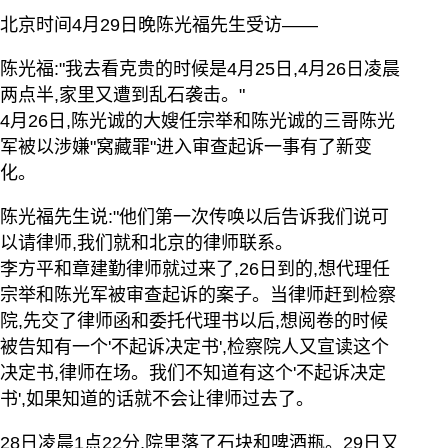
北京时间4月29日晚陈光福先生受访——
陈光福:"我去看克贵的时候是4月25日,4月26日凌晨
两点半,家里又遭到乱石袭击。"
4月26日,陈光诚的大嫂任宗举和陈光诚的三哥陈光
军被以涉嫌"窝藏罪"进入审查起诉一事有了新变
化。
陈光福先生说:"他们第一次传唤以后告诉我们说可
以请律师,我们就和北京的律师联系。
李方平和章建勤律师就过来了,26日到的,想代理任
宗举和陈光军被审查起诉的案子。当律师赶到检察
院,先交了律师函和委托代理书以后,想阅卷的时候
被告知有一个'不起诉决定书',检察院人又宣读这个
决定书,律师在场。我们不知道有这个'不起诉决定
书',如果知道的话就不会让律师过去了。
28日凌晨1点22分,院里落了石块和啤酒瓶。29日又