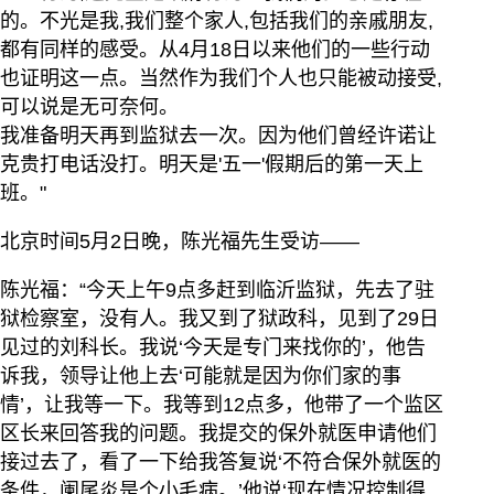
的。不光是我,我们整个家人,包括我们的亲戚朋友,
都有同样的感受。从4月18日以来他们的一些行动
也证明这一点。当然作为我们个人也只能被动接受,
可以说是无可奈何。
我准备明天再到监狱去一次。因为他们曾经许诺让
克贵打电话没打。明天是'五一'假期后的第一天上
班。"
北京时间5月2日晚，陈光福先生受访——
陈光福：“今天上午9点多赶到临沂监狱，先去了驻
狱检察室，没有人。我又到了狱政科，见到了29日
见过的刘科长。我说‘今天是专门来找你的’，他告
诉我，领导让他上去‘可能就是因为你们家的事
情’，让我等一下。我等到12点多，他带了一个监区
区长来回答我的问题。我提交的保外就医申请他们
接过去了，看了一下给我答复说‘不符合保外就医的
条件，阑尾炎是个小毛病。’他说‘现在情况控制得