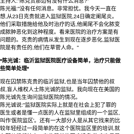
主持人:"陈克贵那边有没有什么消息?"
陈光福:"没有任何消息。非常担忧。我今天一直在
想,从23日克贵就进入监狱医院,24日确定阑尾炎。
他们采取措施给他及时治疗的话,他阑尾不会化脓变
成脓肿恶化到这种程度。看来医院的治疗方案是有
问题的。克贵的病情从发生到现在逐步恶化,监狱医
院是有责任的,他们在草菅人命。"
*陈光诚：临沂监狱医院医疗设备简单，治疗只能做
些简单处理*
现在囚禁陈克贵的临沂监狱,也是当年囚禁他的叔
叔,盲人维权人士陈光诚的监狱。我向现在在美国的
陈光诚先生询问监狱医院的情况。
陈光诚说:"监狱医院实际上就是在社会上犯了罪的
医生或者是懂一点医的人在监狱里组成的一个监区,
叫作'医院监区'。还有一大部分人是从其它找来的比
较年轻经过一段简单的在这个医院监区里的培训,就