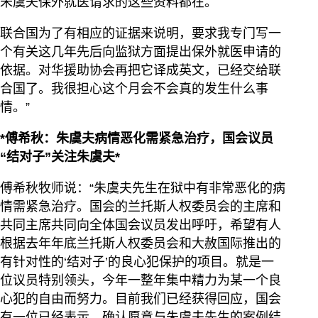
朱虞夫保外就医请求的这些资料都在。
联合国为了有相应的证据来说明，要求我专门写一
个有关这几年先后向监狱方面提出保外就医申请的
依据。对华援助协会再把它译成英文，已经交给联
合国了。我很担心这个月会不会真的发生什么事
情。”
*傅希秋：朱虞夫病情恶化需紧急治疗，国会议员
“结对子”关注朱虞夫*
傅希秋牧师说：“朱虞夫先生在狱中有非常恶化的病
情需紧急治疗。国会的兰托斯人权委员会的主席和
共同主席共同向全体国会议员发出呼吁，希望有人
根据去年年底兰托斯人权委员会和大赦国际推出的
有针对性的‘结对子’的良心犯保护的项目。就是一
位议员特别领头，今年一整年集中精力为某一个良
心犯的自由而努力。目前我们已经获得回应，国会
有一位已经表示，确认愿意与朱虞夫先生的案例结