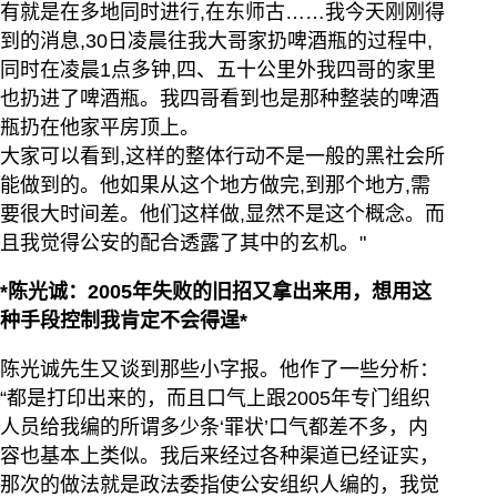
有就是在多地同时进行,在东师古……我今天刚刚得
到的消息,30日凌晨往我大哥家扔啤酒瓶的过程中,
同时在凌晨1点多钟,四、五十公里外我四哥的家里
也扔进了啤酒瓶。我四哥看到也是那种整装的啤酒
瓶扔在他家平房顶上。
大家可以看到,这样的整体行动不是一般的黑社会所
能做到的。他如果从这个地方做完,到那个地方,需
要很大时间差。他们这样做,显然不是这个概念。而
且我觉得公安的配合透露了其中的玄机。"
*陈光诚：2005年失败的旧招又拿出来用，想用这
种手段控制我肯定不会得逞*
陈光诚先生又谈到那些小字报。他作了一些分析：
“都是打印出来的，而且口气上跟2005年专门组织
人员给我编的所谓多少条‘罪状’口气都差不多，内
容也基本上类似。我后来经过各种渠道已经证实，
那次的做法就是政法委指使公安组织人编的，我觉