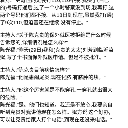
着灯。更奇怪的是我打110,110不接,我换了(自己
的)号码打通后,过了一个小时警察没到场,我再打,这
两个号码他们都不接。从18日到现在,虽然我打(通)
了9次110,但迫害还在继续,没有停止。"
主持人:"关于陈克贵的保外就医被拒绝是什么时候
告诉您的,详细情况是怎么样?"
陈光福:"昨天(29日)我和(克贵的太太)刘芳到临沂监
狱,写了个书面保外就医申请。但是不被批准。"
主持人:"陈克贵目前病情怎样?"
陈光福:"他是患阑尾炎,现在化脓,有脓肿的块。"
主持人:"他这个厉害就是不能穿孔,一穿孔就出很大
的危险。"
陈光福:"是。他们也知道。我还是不放心,我要亲自
听到克贵对我讲他现在怎么样。狱方说'这个好办,
可以让克贵给家人打个电话',到现在还没来电话。"