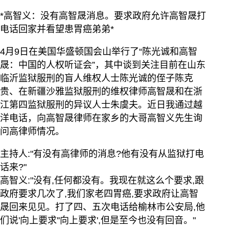
*高智义：没有高智晟消息。要求政府允许高智晟打
电话回家并看望患胃癌弟弟*
4月9日在美国华盛顿国会山举行了“陈光诚和高智
晟：中国的人权听证会”，其中谈到关注目前在山东
临沂监狱服刑的盲人维权人士陈光诚的侄子陈克
贵、在新疆沙雅监狱服刑的维权律师高智晟和在浙
江第四监狱服刑的异议人士朱虞夫。近日我通过越
洋电话，向高智晟律师在家乡的大哥高智义先生询
问高律师情况。
主持人:"有没有高律师的消息?他有没有从监狱打电
话来?"
高智义:"没有,任何都没有。我现在就这么个要求,跟
政府要求几次了,我们家老四胃癌,要求政府让高智
晟回来见见。打了四、五次电话给榆林市公安局,他
们说'向上要求''向上要求',但是至今也没有回音。"