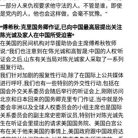
一部分人来仇视要求他守法的人。不管是谁，即使
是党内的人，他也会这样做，会毫不犹豫。”
*傅希秋:克里国务卿作证,已向中国最高层提出关注
陈光诚及家人在中国所受迫害*
在美国的民间机构对华援助协会主席傅希秋牧师
说:"我们也注意到在'陈光诚和高智晟:中国的人权'听
证会之后,山东有关当局对陈光诚家人采取了一系列
报复行动。
我们针对加剧的报复性行动,除了在国际上公共媒体
进行呼吁,我们也有一些特别的外交性行动,包括在
国会外交关系委员会随后举行的听证会上,刚刚访问
北京和日本回来的国务卿克里专门作证,当中就是外
委会非洲以及全球人权委员会的小组主席也是国际
关系委员会的副主席史密斯议员,特别针对陈光诚先
生在听证会里提出的请求美国国务院、美国白宫公
布在关于他来美国的事情上,美国政府跟中国政府达