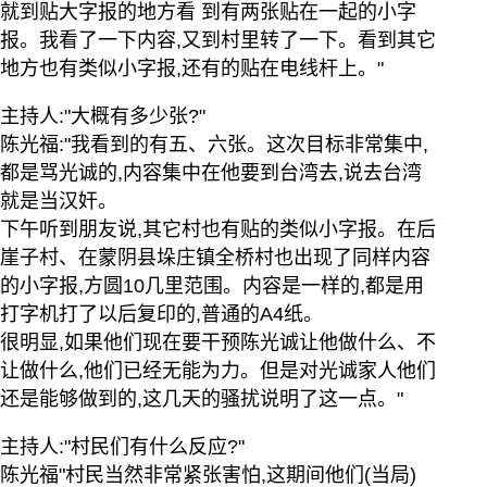
就到贴大字报的地方看 到有两张贴在一起的小字
报。我看了一下内容,又到村里转了一下。看到其它
地方也有类似小字报,还有的贴在电线杆上。"
主持人:"大概有多少张?"
陈光福:"我看到的有五、六张。这次目标非常集中,
都是骂光诚的,内容集中在他要到台湾去,说去台湾
就是当汉奸。
下午听到朋友说,其它村也有贴的类似小字报。在后
崖子村、在蒙阴县垛庄镇全桥村也出现了同样内容
的小字报,方圆10几里范围。内容是一样的,都是用
打字机打了以后复印的,普通的A4纸。
很明显,如果他们现在要干预陈光诚让他做什么、不
让做什么,他们已经无能为力。但是对光诚家人他们
还是能够做到的,这几天的骚扰说明了这一点。"
主持人:"村民们有什么反应?"
陈光福"村民当然非常紧张害怕,这期间他们(当局)