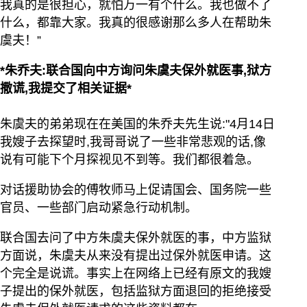
我真的是很担心，就怕万一有个什么。我也做不了
什么，都靠大家。我真的很感谢那么多人在帮助朱
虞夫！”
*朱乔夫:联合国向中方询问朱虞夫保外就医事,狱方
撒谎,我提交了相关证据*
朱虞夫的弟弟现在在美国的朱乔夫先生说:"4月14日
我嫂子去探望时,我哥哥说了一些非常悲观的话,像
说有可能下个月探视见不到等。我们都很着急。
对话援助协会的傅牧师马上促请国会、国务院一些
官员、一些部门启动紧急行动机制。
联合国去问了中方朱虞夫保外就医的事，中方监狱
方面说，朱虞夫从来没有提出过保外就医申请。这
个完全是说谎。事实上在网络上已经有原文的我嫂
子提出的保外就医，包括监狱方面退回的拒绝接受