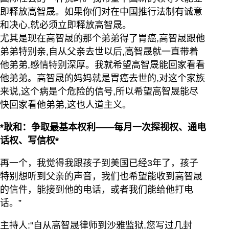
即释放高智晟。如果你们对在中国推行法制有诚意
和决心,就必须立即释放高智晟。
尤其是现在高智晟的那个弟弟得了胃癌,高智晟跟他
弟弟特别亲,自从父亲去世以后,高智晟就一直带着
他弟弟,感情特别深厚。我就希望高智晟能回家看看
他弟弟。高智晟的妈妈就是胃癌去世的,对这个家族
来说,这个病是个危险的信号,所以希望高智晟能尽
快回家看他弟弟,这也人道主义。
*耿和：争取最基本权利——每月一次探视权、通电
话权、写信权*
再一个，我觉得我跟孩子到美国已经3年了，孩子
特别想听到父亲的声音，我们也希望能收到高智晟
的信件，能接到他的电话，或者我们能给他打电
话。”
主持人:"自从高智晟律师到沙雅监狱,您写过几封