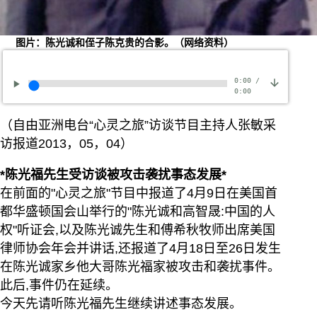
图片：陈光诚和侄子陈克贵的合影。（网络资料）
0:00
/
0:00
（自由亚洲电台“心灵之旅”访谈节目主持人张敏采
访报道2013，05，04）
*陈光福先生受访谈被攻击袭扰事态发展*
在前面的"心灵之旅"节目中报道了4月9日在美国首
都华盛顿国会山举行的"陈光诚和高智晟:中国的人
权"听证会,以及陈光诚先生和傅希秋牧师出席美国
律师协会年会并讲话,还报道了4月18日至26日发生
在陈光诚家乡他大哥陈光福家被攻击和袭扰事件。
此后,事件仍在延续。
今天先请听陈光福先生继续讲述事态发展。