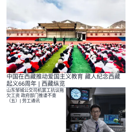
中国在西藏推动爱国主义教育 藏人纪念西藏
起义66周年 | 西藏纵览
山东邹城公交司机罢工抗议拖
欠工资 政府部门推诿不查
（五）| 劳工通讯