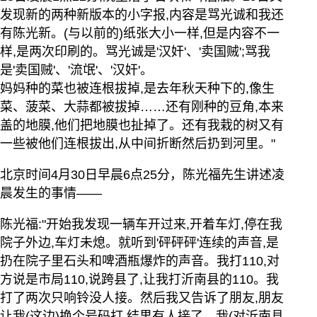
发现新的两种新版本的小字报,内容是骂光诚和我还
有陈光新。(与以前的)纸张大小一样,但是内容不一
样,是两次印刷的。骂光诚是'汉奸'、'卖国贼';骂我
是'卖国贼'、'流氓'、'汉奸'。
妈妈种的菜也被连根拔掉,是去年秋天种下的,像生
菜、菠菜、大蒜都被拔掉……还有刚种的豆角,本来
盖的地膜,他们把地膜也扯掉了。还有我栽的树又有
一些被他们连根拔出,从中间折断然后扔到河里。"
北京时间4月30日早晨6点25分，陈光福先生讲述凌
晨发生的事情——
陈光福:"开始我发现一辆车开过来,开着车灯,停在我
院子外边,车灯未熄。就听到'砰砰砰'连续的声音,是
扔在院子里石头和啤酒瓶爆炸的声音。我打110,对
方说是市局110,说跨县了,让我打沂南县的110。我
打了两次只响铃没人接。然后我又告诉了朋友,朋友
让我(这边)换个号码打,结果有人接了。我(对沂南县