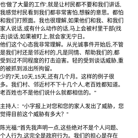
也'做了大量的工作',就是让村民都不要和我们讲话,
我感觉村民看到我们都非常害怕,想躲的意思。都怕
和我们打照面。我也很理解,如果他们和我、和我们
家人说话,或有什么动作的话,马上会被村里干部(找
去)谈话,如果被盯上,就会家无宁日。
他们这个心态我非常理解。从光诚事件开始后,不管
是我们村还是邻近村的,凡是同情、帮助我们的,都
受到过不同程度的打击迫害。轻的受到谈话威胁,重
的被抓到派出所拘留。
少的7天,10天,15天,还有几个月。这样的例子很
多。我们村、邻近村不下十几个人,老百姓都知道。
老百姓也不是他们说什么就都相信的。"
主持人：“小字报上对您和您的家人发出了威胁，您
觉得目前这个威胁有多大？”
陈光福:"首先我声明一点,这些绝对不是个人问题、
个人行为,这完全是政府行为。我们的担心是存在