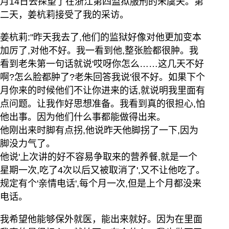
月14日去探望了在浙江第四监狱服刑的朱虞夫。第
二天，姜杭莉接受了我的采访。
姜杭莉:"昨天我去了,他们的监狱好像对他更加变本
加厉了,对他不好。我一看到他,整张脸都很肿。我
看到老朱第一句话就说'哎呀你怎么……这几天不好
啊?怎么脸都肿了?老朱回答我说'很不好。如果下个
月你来的时候他们不让你进来的话,就说明我里面有
点问题。让我作好思想准备。我看到真的很担心,怕
他出事。因为他们什么事都能做得出来。
他刚出来时脚有点拐,他说昨天他脚拐了一下,因为
脚没力气了。
他说'上次讲的好不容易争取来的营养餐,就是一个
星期一次,吃了4次以后又被取消了',又不让他吃了。
规定有个'亲情电话',每个月一次,但是上个月都没来
电话。
我希望他能够保外就医，能出来就好。因为在里面