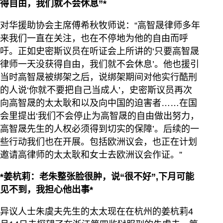
得自由，我们就不会休息”*
对华援助协会主席傅希秋牧师说：“高智晟律师多年
来我们一直在关注，也在不停地为他的自由而呼
吁。正如史密斯议员在听证会上所讲的‘只要高智晟
律师一天没获得自由，我们就不会休息’。他也援引
当时高智晟被绑架之后，说绑架期间对他实行酷刑
的人说‘你就不要把自己当成人’，史密斯议员再次
向高智晟的太太耿和以及向中国的迫害者……在国
会里提出‘我们不会停止为高智晟的自由做出努力，
高智晟先生的人权必须得到切实的保障’。后续的一
些行动我们也在开展。包括欧洲议会，也正在计划
邀请高律师的太太耿和女士去欧洲议会作证。”
*姜杭莉：老朱整张脸很肿，说“很不好”,下月可能
见不到，我担心他出事*
异议人士朱虞夫先生的太太现在在杭州的姜杭莉4