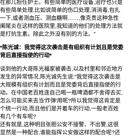
在那儿担任护士。有些简单的医疗设备,治疗也只是
有些简单处理,比如说简单的伤口处理,消消毒,包扎
一下,或者测血压、测血糖啊……,像克贵这种急性
阑尾炎在这样的医院里,我知道的他们的处理方法就
是打抗生素。除此之外没有别的方法。"
*陈光诚：我觉得这次袭击是有组织有计划且是党委
背后直接指使的行动*
谈到他的大哥陈光福家被袭击,以及村里和邻近地方
发生的异常情况,陈光诚先生说:"我觉得这次袭击是
大规模有组织有计划而且是党委背后直接指使的行
动。在中国老百姓连自己喝一瓶啤酒都不舍得去买,
怎么可能买来去当'炸弹'用呢?所以我觉得这肯定是
个统一行动,而且他们是开着车的行动,一般老百姓
有几个有车呢?
还有就是,这种明目张胆公安不接警、不出警,这很
显然是一种配合,谁能指挥公安做这样的配合呢?还