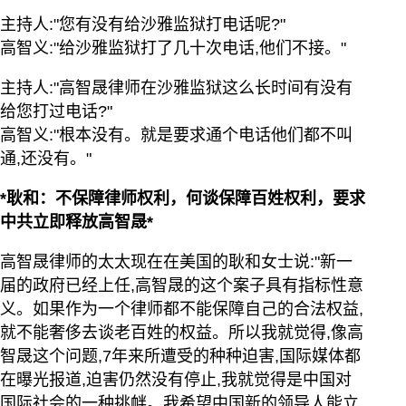
主持人:"您有没有给沙雅监狱打电话呢?"
高智义:"给沙雅监狱打了几十次电话,他们不接。"
主持人:"高智晟律师在沙雅监狱这么长时间有没有
给您打过电话?"
高智义:"根本没有。就是要求通个电话他们都不叫
通,还没有。"
*耿和：不保障律师权利，何谈保障百姓权利，要求
中共立即释放高智晟*
高智晟律师的太太现在在美国的耿和女士说:"新一
届的政府已经上任,高智晟的这个案子具有指标性意
义。如果作为一个律师都不能保障自己的合法权益,
就不能奢侈去谈老百姓的权益。所以我就觉得,像高
智晟这个问题,7年来所遭受的种种迫害,国际媒体都
在曝光报道,迫害仍然没有停止,我就觉得是中国对
国际社会的一种挑衅。我希望中国新的领导人能立