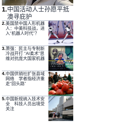
1
.
中国活动人士孙愿平抵
澳寻庇护
2
.
美国禁中国人形机器
人：中美科技战，进
入“机器人时代”？
3
.
萧强：民主与专制新
冷战开打 “AI柔术”思
维对抗庞大国家机器
4
.
中国供销社扩张县域
网络 学者指经济重
走“回头路”
5
.
中国新规纳入技术安
全 科技人员出境受
关注