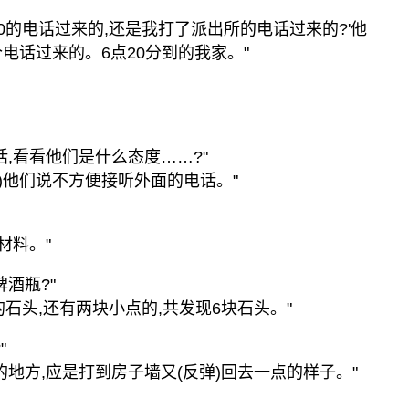
10的电话过来的,还是我打了派出所的电话过来的?'他
电话过来的。6点20分到的我家。"
话,看看他们是什么态度……?"
人)他们说不方便接听外面的电话。"
材料。"
酒瓶?"
的石头,还有两块小点的,共发现6块石头。"
"
的地方,应是打到房子墙又(反弹)回去一点的样子。"