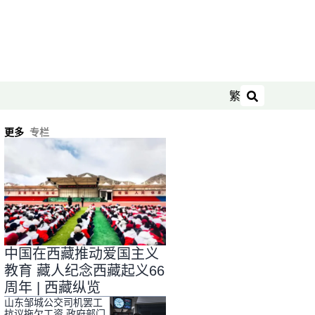
繁
搜索
更多
专栏
中国在西藏推动爱国主义
教育 藏人纪念西藏起义66
周年 | 西藏纵览
山东邹城公交司机罢工
抗议拖欠工资 政府部门