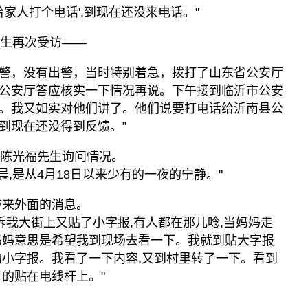
给家人打个电话',到现在还没来电话。"
先生再次受访——
0报警，没有出警，当时特别着急，拨打了山东省公安厅
公安厅答应核实一下情况再说。下午接到临沂市公安
。我又如实对他们讲了。他们说要打电话给沂南县公
到现在还没得到反馈。”
向陈光福先生询问情况。
早晨,是从4月18日以来少有的一夜的宁静。"
带来外面的消息。
诉我大街上又贴了小字报,有人都在那儿唸,当妈妈走
妈妈意思是希望我到现场去看一下。我就到贴大字报
的小字报。我看了一下内容,又到村里转了一下。看到
有的贴在电线杆上。"