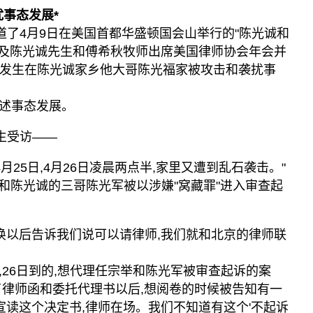
事态发展*
道了4月9日在美国首都华盛顿国会山举行的"陈光诚和
,以及陈光诚先生和傅希秋牧师出席美国律师协会年会并
6日发生在陈光诚家乡他大哥陈光福家被攻击和袭扰事
述事态发展。
生受访——
月25日,4月26日凌晨两点半,家里又遭到乱石袭击。"
举和陈光诚的三哥陈光军被以涉嫌"窝藏罪"进入审查起
传唤以后告诉我们说可以请律师,我们就和北京的律师联
,26日到的,想代理任宗举和陈光军被审查起诉的案
了律师函和委托代理书以后,想阅卷的时候被告知有一
又宣读这个决定书,律师在场。我们不知道有这个'不起诉