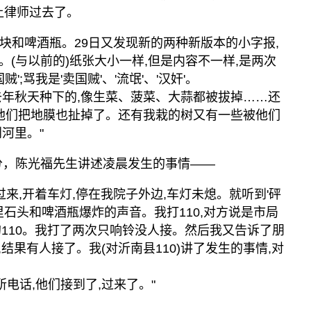
让律师过去了。
了石块和啤酒瓶。29日又发现新的两种新版本的小字报,
(与以前的)纸张大小一样,但是内容不一样,是两次
';骂我是'卖国贼'、'流氓'、'汉奸'。
去年秋天种下的,像生菜、菠菜、大蒜都被拔掉……还
,他们把地膜也扯掉了。还有我栽的树又有一些被他们
河里。"
5分，陈光福先生讲述凌晨发生的事情——
过来,开着车灯,停在我院子外边,车灯未熄。就听到'砰
里石头和啤酒瓶爆炸的声音。我打110,对方说是市局
县的110。我打了两次只响铃没人接。然后我又告诉了朋
,结果有人接了。我(对沂南县110)讲了发生的事情,对
。
所电话,他们接到了,过来了。"