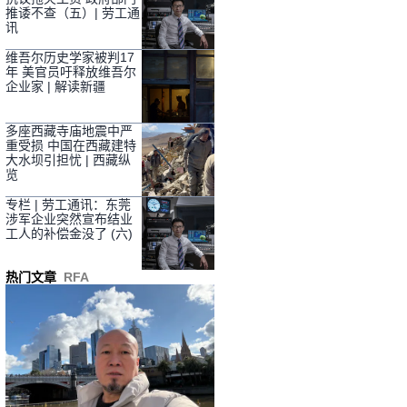
推诿不查（五）| 劳工通
讯
维吾尔历史学家被判17
年 美官员吁释放维吾尔
企业家 | 解读新疆
多座西藏寺庙地震中严
重受损 中国在西藏建特
大水坝引担忧 | 西藏纵
览
专栏 | 劳工通讯：东莞
涉军企业突然宣布结业
工人的补偿金没了 (六)
热门文章
RFA