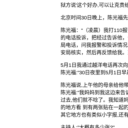
狱方说'这个好办,可以让克贵
北京时间30日晚上，陈光福
陈光福：“（凌晨）我打11
的电话投诉，把经过告诉他，
局电话，问我报警和投诉情况
安局核实，然后再反馈给我。
5月1日我通过越洋电话再次
陈光福:"30日夜里到5月1日
陈光福说,上午他的母亲给他
陈光福:"我妈妈到我这边来告
过去,他们就不唸了。我知道
的地方看 到有两张贴在一起
其它地方也有类似小字报,还
主持人:"大概有多少张?"