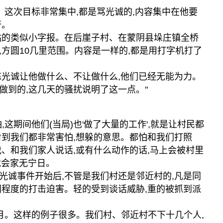
。这次目标非常集中,都是骂光诚的,内容集中在他要
奸。
贴的类似小字报。在后崖子村、在蒙阴县垛庄镇全桥
,方圆10几里范围。内容是一样的,都是用打字机打了
陈光诚让他做什么、不让做什么,他们已经无能为力。
做到的,这几天的骚扰说明了这一点。"
,这期间他们(当局)也'做了大量的工作',就是让村民都
看到我们都非常害怕,想躲的意思。都怕和我们打照
我、和我们家人说话,或有什么动作的话,马上会被村里
就会家无宁日。
光诚事件开始后,不管是我们村还是邻近村的,凡是同
同程度的打击迫害。轻的受到谈话威胁,重的被抓到派
有几个月。这样的例子很多。我们村、邻近村不下十几个人,