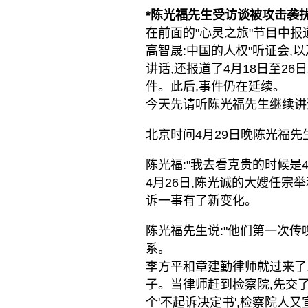
*陈光福先生受访谈被攻击袭扰
在前面的"心灵之旅"节目中报
高智晟:中国的人权"听证会
讲话,还报道了4月18日至2
件。此后,事件仍在延续。
今天先请听陈光福先生继续讲
北京时间4月29日晚陈光福先
陈光福:"我去看克贵的时候是4
4月26日,陈光诚的大嫂任宗
诉一事有了新变化。
陈光福先生说:"他们第一次
系。
李方平和章建勤律师就过来了
子。当律师赶到检察院,先交
个'不起诉决定书',检察院人