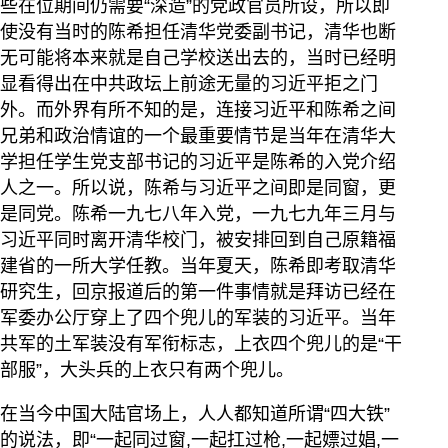
些在位期间仍需要“深造”的党政官员所设，所以即
使没有当时的陈希担任清华党委副书记，清华也断
无可能将本来就是自己学校送出去的，当时已经明
显看得出在中共政坛上前途无量的习近平拒之门
外。而外界有所不知的是，连接习近平和陈希之间
兄弟和政治情谊的一个最重要情节是当年在清华大
学担任学生党支部书记的习近平是陈希的入党介绍
人之一。所以说，陈希与习近平之间即是同窗，更
是同党。陈希一九七八年入党，一九七九年三月与
习近平同时离开清华校门，被安排回到自己原籍福
建省的一所大学任教。当年夏天，陈希即考取清华
研究生，回京报道后的第一件事情就是拜访已经在
军委办公厅穿上了四个兜儿的军装的习近平。当年
共军的土军装没有军衔标志，上衣四个兜儿的是“干
部服”，大头兵的上衣只有两个兜儿。
在当今中国大陆官场上，人人都知道所谓“四大铁”
的说法，即“一起同过窗,一起扛过枪,一起嫖过娼,一