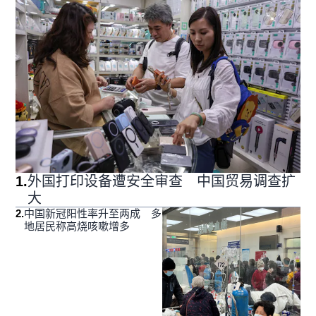
1
.
外国打印设备遭安全审查 中国贸易调查扩
大
2
.
中国新冠阳性率升至两成 多
地居民称高烧咳嗽增多