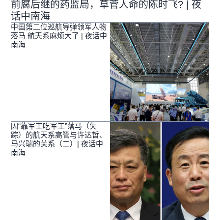
前腐后继的药监局，草菅人命的陈时飞? | 夜
话中南海
中国第二位巡航导弹领军人物
落马 航天系麻烦大了 | 夜话中
南海
因“靠军工吃军工”落马（失
踪）的航天系高管与许达哲、
马兴瑞的关系（二）| 夜话中
南海