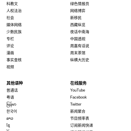
科教文
绿色情报员
人权法治
网络博弈
社会
新移民
媒体网络
西藏纵览
少数民族
夜话中南海
专栏
中国透视
评论
周嘉有话说
漫画
周末茶馆
事实查核
纵横大历史
视频
其他语种
在线服务
Opens in new window
Opens in new window
普通话
YouTube
Opens in new window
Opens in new window
粤语
Facebook
Opens in new window
Opens in new window
မြန်မာ
Twitter
Opens in new window
한국어
新闻聚合
Opens in new window
ລາວ
节目频率表
Opens in new window
ខ្មែ
订阅新闻快递
Opens in new window