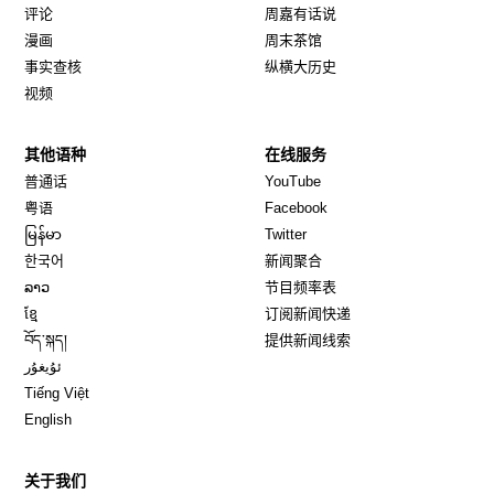
评论
周嘉有话说
漫画
周末茶馆
事实查核
纵横大历史
视频
其他语种
在线服务
Opens in new window
Opens in new window
普通话
YouTube
Opens in new window
Opens in new window
粤语
Facebook
Opens in new window
Opens in new window
မြန်မာ
Twitter
Opens in new window
한국어
新闻聚合
Opens in new window
ລາວ
节目频率表
Opens in new window
ខ្មែ
订阅新闻快递
Opens in new window
བོད་སྐད།
提供新闻线索
Opens in new window
ئۇيغۇر
Opens in new window
Tiếng Việt
Opens in new window
English
关于我们