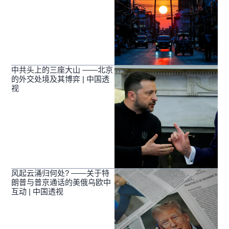
中共头上的三座大山 ——北京
的外交处境及其博弈 | 中国透
视
风起云涌归何处? ——关于特
朗普与普京通话的美俄乌欧中
互动 | 中国透视