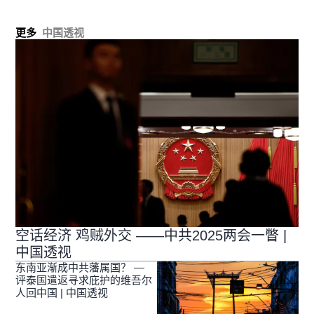
更多
中国透视
空话经济 鸡贼外交 ——中共2025两会一瞥 |
中国透视
东南亚渐成中共藩属国？ —
评泰国遣返寻求庇护的维吾尔
人回中国 | 中国透视