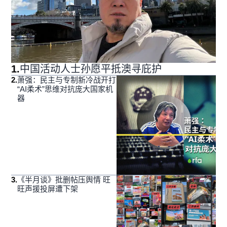
1
.
中国活动人士孙愿平抵澳寻庇护
2
.
萧强：民主与专制新冷战开打
“AI柔术”思维对抗庞大国家机
器
3
.
《半月谈》批删帖压舆情 旺
旺声援投屏遭下架