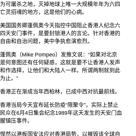
为可屠杀之地，灭掉地球上唯一大规模年年为六四
亡灵招魂的地方，这是他们的心病。
美国国务卿蓬佩奥今天指控中国阻止香港人纪念六
四天安门事件，是要封锁港人的言论。针对香港的
自由和自治问题，美中争执愈演愈烈。
蓬佩奥（Mike Pompeo）发推文说：“如果对北京
是何意图还有任何疑惑，这就是要不让香港人发声
和作选择，让他们和大陆人一样。所谓两制就到此
为止。”
香港正在渐成当年西柏林，已成中西对抗最前线。
香港当局今天宣布延长防疫“限聚令”，实际上禁止
民众在6月4日集会纪念1989年这天发生的天安门血
腥镇压事件。
悍然以港板国安法应对香港局势，以摧毁该全球自