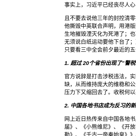
事实上，习近平已经丧尽人心
且不要去说他三年的封控清零
他撕毁中英联合声明，用港版
生地摧毁湮灭化为死港了；也
无须说白纸运动要他下台了；
只要看三中全会前夕最近的五
1. 超过
20个省份出现了"警
官方说辞是打击涉税违法，实
缺，从而维持庞大的维稳和公
压力下又缩回去了。收税何以
2. 中国各地书店成为反习的
网上近日热传来自中国各地书
届》、《小熊维尼》、《开放
勒》、《千古一帝秦始皇》》