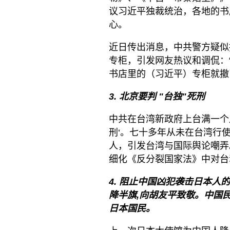
议习近平独裁统治，各地的书
心。
近日传出消息，中共警方疑似接
专柜，引发网友热议和调侃：
书店里的（习近平）专柜就撤
3. 北京要判
"台独"死刑
中共在台湾新政府上台满一个
刑‘。七十多年从未在台湾行
人，引发台湾与国际舆论嘲弄
细化《反分裂国家法》中对台
4.
阻止中国凶犯袭击日本人的
降半旗,向胡友平致敬。中国
日本国民。