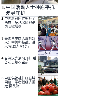
1
.
中国活动人士孙愿平抵
澳寻庇护
2
.
中国新冠阳性率升至
两成 多地居民称高
烧咳嗽增多
3
.
美国禁中国人形机器
人：中美科技战，进
入“机器人时代”？
4
.
台湾汉光演习开打 后
备动员规模空前
5
.
中国供销社扩张县域
网络 学者指经济重
走“回头路”