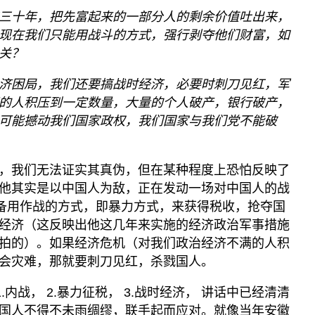
三十年，把先富起来的一部分人的剩余价值吐出来，
现在我们只能用战斗的方式，强行剥夺他们财富，如
关？
济困局，我们还要搞战时经济，必要时刺刀见红，军
的人积压到一定数量，大量的个人破产，银行破产，
可能撼动我们国家政权，我们国家与我们党不能破
，我们无法证实其真伪，但在某种程度上恐怕反映了
他其实是以中国人为敌，正在发动一场对中国人的战
准备用作战的方式，即暴力方式，来获得税收，抢夺国
经济（这反映出他这几年来实施的经济政治军事措施
拍的）。如果经济危机（对我们政治经济不满的人积
会灾难，那就要刺刀见红，杀戮国人。
.内战， 2.暴力征税， 3.战时经济， 讲话中已经清清
国人不得不未雨绸缪，联手起而应对。就像当年安徽