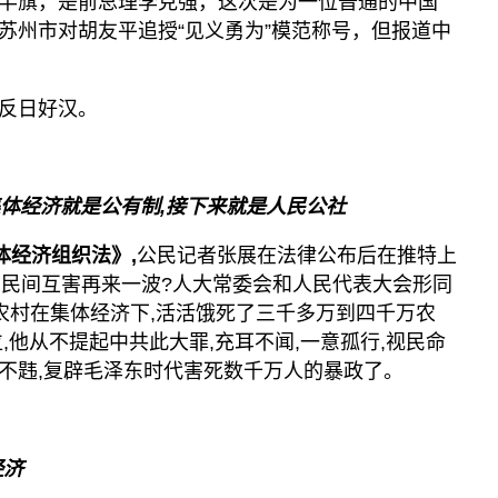
半旗，是前总理李克强，这次是为一位普通的中国
苏州市对胡友平追授“见义勇为”模范称号，但报道中
反日好汉。
体经济就是公有制,接下来就是人民公社
体经济组织法》,
公民记者张展在法律公布后在推特上
是叫民间互害再来一波?人大常委会和人民代表大会形同
国农村在集体经济下,活活饿死了三千多万到四千万农
,他从不提起中共此大罪,充耳不闻,一意孤行,视民命
不韪,复辟毛泽东时代害死数千万人的暴政了。
经济