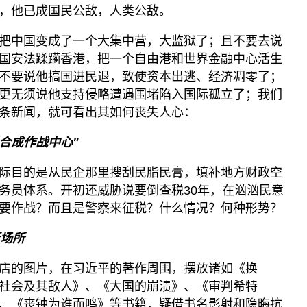
，他已成国民公敌，人类公敌。
把中国变成了一个大集中营，大监狱了；且不要去说
国安法蹂躏香港，把一个自由港和世界金融中心活生
不要说他搞国进民退，致使资本出逃、经济凋零了；
更无须说他支持侵略遭遇围堵陷入国际孤立了；我们
条新闻，就可看出其如何丧失人心：
税合成作战中心"
际目的是从民企那里搜刮民脂民膏，填补地方财政空
务员体系。开初还威胁说要倒查税30年，在汹汹民意
要作战？而且是警察来征税？什么情况？何种形势？
新场所
店的图片，在习近平的著作周围，摆放诸如《换
社会及其敌人》、《大国的崩溃》、《审判希特
、《丧钟为谁而鸣》等书籍，疑借书名影射和隐晦抗