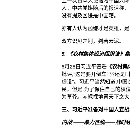
上一次日本大使馆为中国人降
人。中共党媒随后的报道称，
没有提及凶嫌是中国籍。
亦有人认为凶嫌才是英雄，是
双方识见之别，判若云泥。
5.
《农村集体经济组织法》集
6月28日习近平签署
《农村集
批评,"这是要开倒车吗?还
虚设"。习近平当然知道,中
民。但是,为了保住自己的权位
为草芥。赤裸裸地冒天下之大
三、习近平准备对中国人宣战
内战
——暴力征税——战时