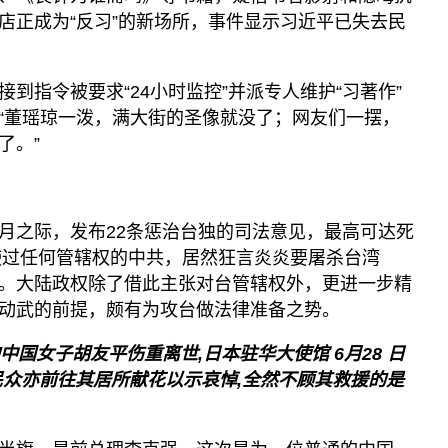
店正成为“反习”的新场所，事件显示习近平已失去民
到指令被要求“24小时监控”并派专人维护“习著作”
“董瑶琼一泼，满大街的圣像就没了；网友们一摆，
了。”
月之际，发布22条惩治台独的司法意见，最高可达死
使过任何管辖权的中共，居然狂言炎炎要屠杀台湾
。大陆政权除了借此主张对台管辖权外，更进一步精
动武的前提，颇有为攻台做法律准备之势。
中国女子胡友平伤重离世,日本驻华大使馆
6月28
日
民众亦前往其居所献花以示哀悼,全然不顾其救援的是