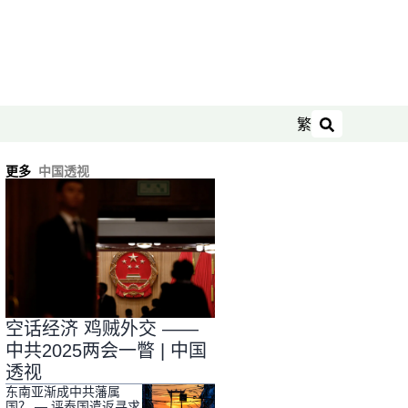
繁
搜索
更多
中国透视
空话经济 鸡贼外交 ——
中共2025两会一瞥 | 中国
透视
东南亚渐成中共藩属
国？ — 评泰国遣返寻求