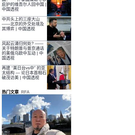
庇护的维吾尔人回中国 |
中国透视
中共头上的三座大山
——北京的外交处境及
其博弈 | 中国透视
风起云涌归何处? ——
关于特朗普与普京通话
的美俄乌欧中互动 | 中
国透视
再建 “美日台vs中” 的亚
太结构 — 论日本首相石
破茂访美 | 中国透视
热门文章
RFA