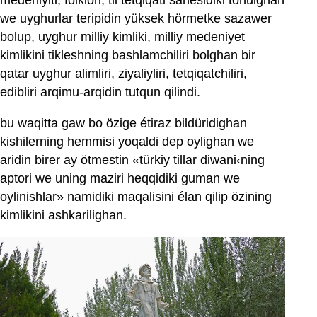
medeniyiti, folklori, til tetqiqati sahesidiki tonulghan
we uyghurlar teripidin yüksek hörmetke sazawer
bolup, uyghur milliy kimliki, milliy medeniyet
kimlikini tikleshning bashlamchiliri bolghan bir
qatar uyghur alimliri, ziyaliyliri, tetqiqatchiliri,
edibliri arqimu-arqidin tutqun qilindi.
bu waqitta gaw bo özige étiraz bildüridighan
kishilerning hemmisi yoqaldi dep oylighan we
aridin birer ay ötmestin «türkiy tillar diwani‹ning
aptori we uning maziri heqqidiki guman we
oylinishlar» namidiki maqalisini élan qilip özining
kimlikini ashkarilighan.