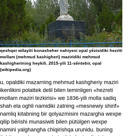
qeshqer wilayiti konasheher nahiyesi opal yézisidiki hezriti
mollam (mehmud kashigheri) maziridiki mehmud
kashigherining heykili. 2015-yili 11-séntebir, opal
(wikipedia.org)
u, opaldiki mazarning mehmud kashgheriy maziri
ikenlikini polattek delil bilen teminligen «hezreti
mollam maziri tezkirisi» we 1836-yili molla sadiq
shah ela oghli namidiki zatning «mesnewiy shirif»
namliq kitabning bir qolyazmisini mazargha wexpe
qilip bérishi munasiwiti bilen pütülgen wexpe
namini yalghangha chiqirishqa urunidu. buning