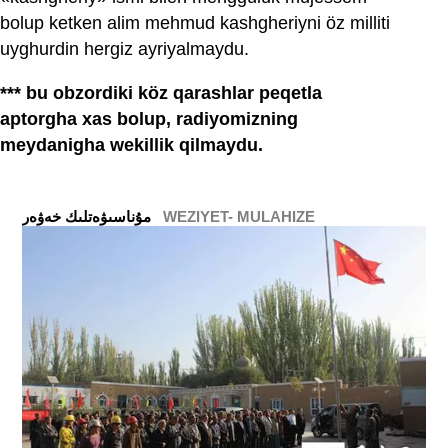
bolup ketken alim mehmud kashgheriyni öz milliti
uyghurdin hergiz ayriyalmaydu.
*** bu obzordiki köz qarashlar peqetla
aptorgha xas bolup, radiyomizning
meydanigha wekillik qilmaydu.
WEZIYET- MULAHIZE
ﻣﯘﻧﺎﺳﯩﯟﻩﺗﻠﯩﻚ ﺧﻪﯞﻩﺭ