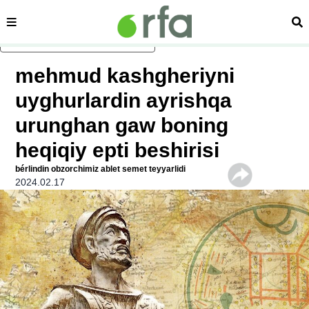
sehipe
izd
asasliq mezmungha atlang
mehmud kashgheriyni
uyghurlardin ayrishqa
urunghan gaw boning
heqiqiy epti beshirisi
bérlindin obzorchimiz ablet semet teyyarlidi
2024.02.17