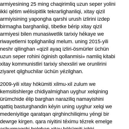
armiyesining 25 ming chaqirimliq uzun seper yolini
ikki qétim wélisipitlik tekrarlighanliqi, xitay qizil
armiyisining yapongha qarshi urush izlirini izdep
birmagha barghanliqi, tibetke bérip xitay qizil
armiyesi bilen munasiwetlik tarixiy hékaye we
riwayetlerni toplighanliqi melum. uning 2015-yili
neshr qilinghan «qizil ayaq izliri-ösmürler üchün
uzun seper rohini öginish qollanmisi» namliq kitabi
xitay kommunistliri tarixiy shexsliri we orunlirini
ziyaret qilghuchilar üchün yézilghan.
2009-yili xitay hökümiti xilmu-xil zulum we
kemsitishlerge chidiyalmighan uyghur xelqining
ürümchide élip barghan naraziliq namayishini
qattiq basturghandin kéyin uning uyghur xelqi we
medeniyitige qaratqan qirghinchiliqimu yéngi bir
dewrge kirgen. qara niyitini téximu tézrek emelge