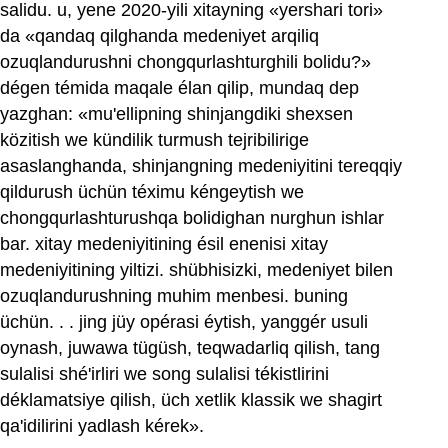
salidu. u, yene 2020-yili xitayning «yershari tori»
da «qandaq qilghanda medeniyet arqiliq
ozuqlandurushni chongqurlashturghili bolidu?»
dégen témida maqale élan qilip, mundaq dep
yazghan: «mu'ellipning shinjangdiki shexsen
közitish we kündilik turmush tejribilirige
asaslanghanda, shinjangning medeniyitini tereqqiy
qildurush üchün téximu kéngeytish we
chongqurlashturushqa bolidighan nurghun ishlar
bar. xitay medeniyitining ésil enenisi xitay
medeniyitining yiltizi. shübhisizki, medeniyet bilen
ozuqlandurushning muhim menbesi. buning
üchün. . . jing jüy opérasi éytish, yanggér usuli
oynash, juwawa tügüsh, teqwadarliq qilish, tang
sulalisi shé'irliri we song sulalisi tékistlirini
déklamatsiye qilish, üch xetlik klassik we shagirt
qa'idilirini yadlash kérek».