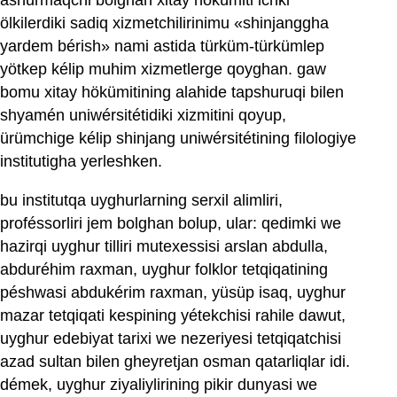
ashurmaqchi bolghan xitay hökümiti ichki
ölkilerdiki sadiq xizmetchilirinimu «shinjanggha
yardem bérish» nami astida türküm-türkümlep
yötkep kélip muhim xizmetlerge qoyghan. gaw
bomu xitay hökümitining alahide tapshuruqi bilen
shyamén uniwérsitétidiki xizmitini qoyup,
ürümchige kélip shinjang uniwérsitétining filologiye
institutigha yerleshken.
bu institutqa uyghurlarning serxil alimliri,
proféssorliri jem bolghan bolup, ular: qedimki we
hazirqi uyghur tilliri mutexessisi arslan abdulla,
abduréhim raxman, uyghur folklor tetqiqatining
péshwasi abdukérim raxman, yüsüp isaq, uyghur
mazar tetqiqati kespining yétekchisi rahile dawut,
uyghur edebiyat tarixi we nezeriyesi tetqiqatchisi
azad sultan bilen gheyretjan osman qatarliqlar idi.
démek, uyghur ziyaliylirining pikir dunyasi we