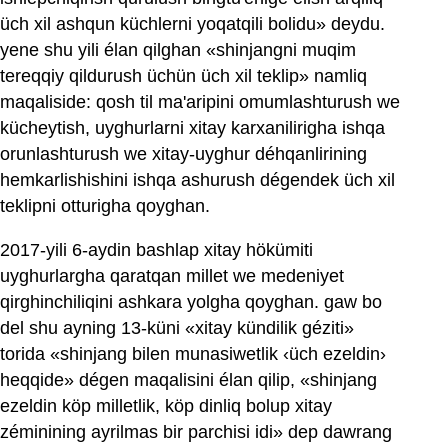
üch xil ashqun küchlerni yoqatqili bolidu» deydu.
yene shu yili élan qilghan «shinjangni muqim
tereqqiy qildurush üchün üch xil teklip» namliq
maqaliside: qosh til ma'aripini omumlashturush we
kücheytish, uyghurlarni xitay karxanilirigha ishqa
orunlashturush we xitay-uyghur déhqanlirining
hemkarlishishini ishqa ashurush dégendek üch xil
teklipni otturigha qoyghan.
2017-yili 6-aydin bashlap xitay hökümiti
uyghurlargha qaratqan millet we medeniyet
qirghinchiliqini ashkara yolgha qoyghan. gaw bo
del shu ayning 13-küni «xitay kündilik géziti»
torida «shinjang bilen munasiwetlik ‹üch ezeldin›
heqqide» dégen maqalisini élan qilip, «shinjang
ezeldin köp milletlik, köp dinliq bolup xitay
zéminining ayrilmas bir parchisi idi» dep dawrang