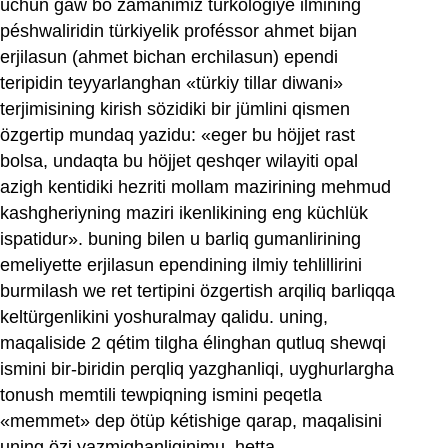
üchün gaw bo zamanimiz türkologiye ilmining
péshwaliridin türkiyelik proféssor ahmet bijan
erjilasun (ahmet bichan erchilasun) ependi
teripidin teyyarlanghan «türkiy tillar diwani»
terjimisining kirish sözidiki bir jümlini qismen
özgertip mundaq yazidu: «eger bu höjjet rast
bolsa, undaqta bu höjjet qeshqer wilayiti opal
azigh kentidiki hezriti mollam mazirining mehmud
kashgheriyning maziri ikenlikining eng küchlük
ispatidur». buning bilen u barliq gumanlirining
emeliyette erjilasun ependining ilmiy tehlillirini
burmilash we ret tertipini özgertish arqiliq barliqqa
keltürgenlikini yoshuralmay qalidu. uning,
maqaliside 2 qétim tilgha élinghan qutluq shewqi
ismini bir-biridin perqliq yazghanliqi, uyghurlargha
tonush memtili tewpiqning ismini peqetla
«memmet» dep ötüp kétishige qarap, maqalisini
uning özi yazmighanliqinimu, hetta