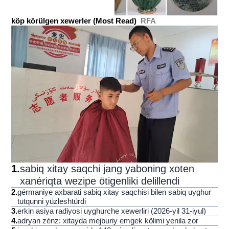
köp körülgen xewerler (Most Read)
RFA
1
.
sabiq xitay saqchi jang yaboning xoten
xanériqta wezipe ötigenliki delillendi
2
.
gérmaniye axbarati sabiq xitay saqchisi bilen sabiq uyghur
tutqunni yüzleshtürdi
3
.
erkin asiya radiyosi uyghurche xewerliri (2026-yil 31-iyul)
4
.
adryan zénz: xitayda mejburiy emgek kölimi yenila zor