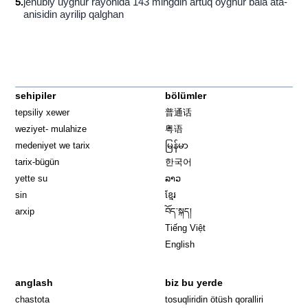
5
.
jenubiy uyghur rayonida 143 mingdin artuq oyghur bala ata-
anisidin ayrilip qalghan
sehipiler
bölümler
tepsiliy xewer
普通话
weziyet- mulahize
粤语
medeniyet we tarix
မြန်မာ
tarix-bügün
한국어
yette su
ລາວ
sin
ខ្មែរ
arxip
བོད་སྐད།
Tiếng Việt
English
anglash
biz bu yerde
Opens in 
chastota
tosuqliridin ötüsh qoralliri