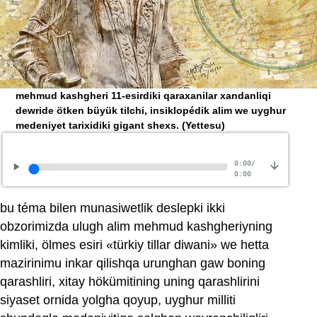
mehmud kashgheri 11-esirdiki qaraxanilar xandanliqi
dewride ötken büyük tilchi, insiklopédik alim we uyghur
medeniyet tarixidiki gigant shexs.
(Yettesu)
0:00
/
0:00
bu téma bilen munasiwetlik deslepki ikki
obzorimizda ulugh alim mehmud kashgheriyning
kimliki, ölmes esiri «türkiy tillar diwani» we hetta
mazirinimu inkar qilishqa urunghan gaw boning
qarashliri, xitay hökümitining uning qarashlirini
siyaset ornida yolgha qoyup, uyghur milliti