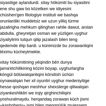
siyasitige aylandurdi. xitay hökümiti bu siyasitini
ene shu gaw bo közetken we idiyesini
chüshen'gen filologiye instituti we bashqa
orunlardiki muddetsiz we uzun yilliq türme
jazalirigha mehkum qilinghan rahile dawut, arslan
abdulla, gheyretjan osman we yüzligen uyghur
ziyaliylirini tutqun qilip jazalash bilen teng
qedemde élip bardi. u künimizde bu zorawanliqini
téximu kücheytmekte.
xitay hökümitining yéqindin béri dunya
jama'etchilikining közini boyap, uyghurlargha
köngül bölüwatqanliqini körsitish üchün
oynawatqan her xil oyunliri uyghur medeniyitige
hesse qoshqan meshhur shexslerge qiliwatqan
ziyankeshlikliri we irqiy qirghinchiliqini
yoshuralmaydu. herqandaq zorawan küch jismi
«kashgheriy» ismi bilen menggülük mujessem