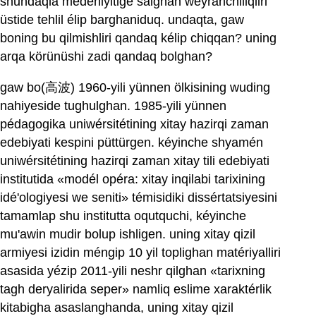
shundaqla medeniyitige salghan weyranchiliqliri
üstide tehlil élip barghaniduq. undaqta, gaw
boning bu qilmishliri qandaq kélip chiqqan? uning
arqa körünüshi zadi qandaq bolghan?
gaw bo(高波) 1960-yili yünnen ölkisining wuding
nahiyeside tughulghan. 1985-yili yünnen
pédagogika uniwérsitétining xitay hazirqi zaman
edebiyati kespini püttürgen. kéyinche shyamén
uniwérsitétining hazirqi zaman xitay tili edebiyati
institutida «modél opéra: xitay inqilabi tarixining
idé'ologiyesi we seniti» témisidiki dissértatsiyesini
tamamlap shu institutta oqutquchi, kéyinche
mu'awin mudir bolup ishligen. uning xitay qizil
armiyesi izidin méngip 10 yil toplighan matériyalliri
asasida yézip 2011-yili neshr qilghan «tarixning
tagh deryalirida seper» namliq eslime xaraktérlik
kitabigha asaslanghanda, uning xitay qizil