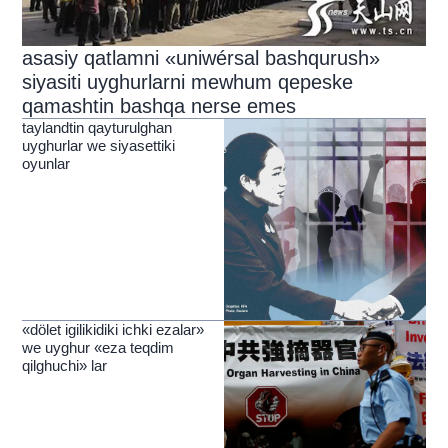
asasiy qatlamni «uniwérsal bashqurush»
siyasiti uyghurlarni mewhum qepeske
qamashtin bashqa nerse emes
taylandtin qayturulghan
uyghurlar we siyasettiki
oyunlar
«dölet igilikidiki ichki ezalar»
we uyghur «eza teqdim
qilghuchi» lar