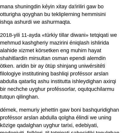
mana shuningdin kéyin xitay da'iriliri gaw bo
otturigha qoyghan bu tekliplerning hemmisini
ishqa ashurdi we ashurmaqta.
2018-yili 11-ayda «türkiy tillar diwani» tetqiqati we
mehmud kashgheriy mazirini éniqlash ishlirida
alahide xizmet körsetken eng muhim hayat
shahitlardin mirsultan osman ependi alemdin
ötken. aridin bir ay ötüp shinjang uniwérsitéti
filologiye institutining bashliqi proféssor arslan
abdulla qatarliq ashu institutta ishleydighan axirqi
bir nechche uyghur proféssorlar, oqutquchilarmu
tutqun qilinghan.
démek, memuriy jehettin gaw boni bashquridighan
proféssor arslan abdulla qolgha élindi we uning
közige qadalghan uyghur tarixi, edebiyati,