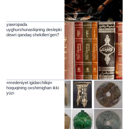
yawropada
uyghurshunasliqning deslepki
dewri qandaq shekillen'gen?
«medeniyet igidarchiliqi»
hoquqining oxshimighan ikki
yüzi