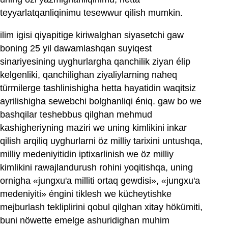
teyyarlatqanliqinimu tesewwur qilish mumkin.
ilim igisi qiyapitige kiriwalghan siyasetchi gaw
boning 25 yil dawamlashqan suyiqest
sinariyesining uyghurlargha qanchilik ziyan élip
kelgenliki, qanchilighan ziyaliylarning naheq
türmilerge tashlinishigha hetta hayatidin waqitsiz
ayrilishigha sewebchi bolghanliqi éniq. gaw bo we
bashqilar teshebbus qilghan mehmud
kashigheriyning maziri we uning kimlikini inkar
qilish arqiliq uyghurlarni öz milliy tarixini untushqa,
milliy medeniyitidin iptixarlinish we öz milliy
kimlikini rawajlandurush rohini yoqitishqa, uning
ornigha «jungxu'a milliti ortaq gewdisi», «jungxu'a
medeniyiti» éngini tiklesh we kücheytishke
mejburlash tekliplirini qobul qilghan xitay hökümiti,
buni nöwette emelge ashuridighan muhim