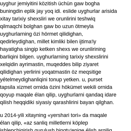
uyghur jemiyitini közitish üchün gaw bogha
buningdin eplik jay yoq idi. eslide uyghurlar arisida
xitay tarixiy shexsliri we orunlirini teshwiq
qilmaqchi bolghan gaw bo uzun ötmeyla
uyghurlarning özi hörmet qilidighan,
qedirleydighan, millet kimliki bilen ijtima'iy
hayatigha singip ketken shexs we orunlirining
barliqini bilgen. uyghurlarning tarixiy shexslirini
xelqidin ayrimastin, muqeddes bilip ziyaret
qilidighan yerlirini yoqatmastin öz meqsitige
yételmeydighanliqini tonup yetken. u, purset
tapsila xizmet ornida özini hökümet wekili ornida
qoyup maqale élan qilip, uyghurlarni qandaq idare
qilish heqqidiki siyasiy qarashlirini bayan qilghan.
u 2014-yili xitayning «yershari tori» da maqale
élan qilip, «az sanliq milletlerni köplep
ishlepchiqirish qurulush bingtu'enige élish arqiliq