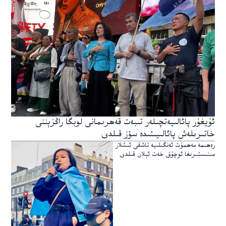
ئۇيغۇر پائالىيەتچىلەر تىبەت قەھرىمانى لوبگا راڭزېننى
خاتىرىلەش پائالىيىتىدە سۆز قىلدى
رەھىمە مەھمۇت ئەنگىلىيە تاشقى ئىشلار
مىنىستىرىغا ئوچۇق خەت ئېلان قىلدى