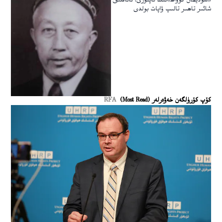
«سۇلايمان گۇۋاھ»نىڭ ئاپتورى، ئاتاقلىق
شائىر تاھىر تالىپ ۋاپات بولدى
كۆپ كۆرۈلگەن خەۋەرلەر (Most Read)
RFA