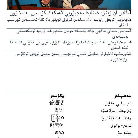
1
.
ئادريان زېنز: خىتايدا مەجبۇرىي ئەمگەك كۆلىمى يەنىلا زور
2
.
جەنۇبىي ئۇيغۇر رايونىدا 143 مىڭدىن ئارتۇق ئويغۇر بالا ئاتا-ئانىسىدىن ئايرىلىپ
قالغان
3
.
سابىق خىتاي ساقچى جاڭ يابونىڭ خوتەن خانئېرىقتا ۋەزىپە ئۆتىگەنلىكى
دەلىللەندى
4
.
مەمەت توختى: خىتاي چەت ئەللەرگە سوزغان ”ئۇزۇن قولى“نى قانۇنىي ئاساسقا
ئىگە قىلدى
5
.
گېرمانىيە ئاخباراتى سابىق خىتاي ساقچىسى بىلەن سابىق ئۇيغۇر تۇتقۇننى
يۈزلەشتۈردى
سەھىپىلەر
بۆلۈملەر
تەپسىلىي خەۋەر
普通话
ۋەزىيەت- مۇلاھىزە
粤语
مەدەنىيەت ۋە تارىخ
မြန်မာ
تارىخ-بۈگۈن
한국어
يەتتە سۇ
ລາວ