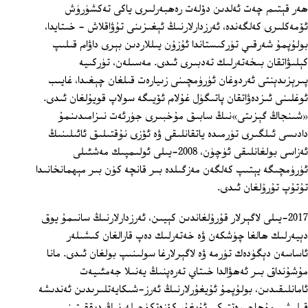
ھەر قېتىم چەت ئەلدىن دۆلەت رەھبەرلىرى ياكى تەكشۈرۈش
ئۆمەكلىرى كەلگەندە، ئەرزدارلارنىڭ ئېغىزىنى تۇۋاقلاش - خىتايدا،
بولۇپمۇ شەرقىي تۈركىستاندا ئۇزۇن يىللاردىن بېرى داۋام قىلىپ
كېلىۋاتقان بىخەتەرلىك تەدبىرى ئىدى. مەسىلەن، تۈركىيە
پىرېزىدېنتى ئەردوغان ئۈرۈمچىنى زىيارەت قىلغان چېغىدا، غايىب
ئوغلىنى ئىزدەۋاتقان پاتىگۈل غۇلام ئۆيىگە سولاپ قويۇلغان ئىدى.
«شىنجاڭ گېزىتى»نىڭ سابىق مۇخبىرى جۈرئەت نىزامىدىنمۇ
دادىسى ئىلگىرى تۈرمىدە ياتقانلىقى ۋە ئۆزى نۇقتىلىق ئائىلىنىڭ
ئەزاسى بولغانلىقى ئۈچۈن، 2008-يىلى ئولىمپىك مەشئىلى
ئۈرۈمچىگە يېتىپ كەلگەن مەزگىلدە بىر قانچە كۈن بىر مېھمانخانىدا
تۇتۇپ تۇرۇلغان ئىدى.
2017-يىلى لاگېرلار قۇرۇلغاندىن كېيىن، ئەرزدارلارنىڭ سانىمۇ يوق
دېيەرلىك ھالغا چۈشكەن ۋە خەتەرلىك دەپ قارالغان كىشىلەر
ئاساسەن دېگۈدەك تۈرمە ۋە لاگېرلارغا سولىنىپ بولغان ئىدى. مانا
مۇشۇنداق بىر ئەھۋالدا خىتاي تەرەپنىڭ يەنىلا جەمئىيەت
ئامانلىقىدىن، بولۇپمۇ ئۇيغۇرلارنىڭ ئەرز-شىكايەتلىرىدىن ئەندىشە
قىلىشى مۇھاجىرەتتىكى ئۇيغۇر كۆزەتكۈچىلەرنىڭ دىققىتىنى