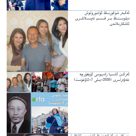
ئەكبەر شۈكۈرنىڭ ئۆلتۈرۈلۈش
دېلوسىنىڭ بىر قىسىم تەپسىلاتلىرى
ئاشكارىلاندى
ئەركىن ئاسىيا رادىيوسى ئۇيغۇرچە
خەۋەرلىرى (2026-يىلى 7-ئاۋغۇست)