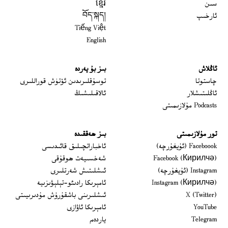
سىن
ខ្មែរ
ئارخىپ
བོད་སྐད།
Tiếng Việt
English
ئاڭلاش
بىز بۇ يەردە
 window
چاستوتا
توسۇقلىرىدىن ئۆتۈش قوراللىرى
ئاڭلىتىشلار
ئالاقىلىشىڭ
Podcasts مۇلازىمىتى
تور مۇلازىمىتى
بىز ھەققىدە
Opens in new window
Faceboook (ئۇيغۇرچە)
ئاخباراتچىلىق قائىدىسى
Opens in new window
Facebook (Кирилчә)
شەخسىيەت ھوقۇقى
Opens in new window
Instagram (ئۇيغۇرچە)
ئىشلىتىش شەرتلىرى
Opens in new window
Instagram (Кирилчә)
ئامېرىكا رادىئو-تېلېۋىزىيە
window
Opens in new window
X (Twitter)
ئىشلىرىنى باشقۇرۇش مۇدىرىيىتى
Opens in new window
Opens in new window
YouTube
ئامېرىكا ئاۋازى
Opens in new window
Telegram
ياردەم