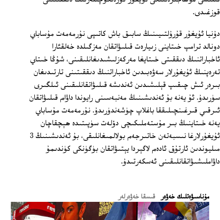
قوزغىدى.
دۇنيا ئۇيغۇر قۇرۇلتىيىنىڭ سابىق باش كاتىپى نۇرمەمەت مۇساباي
دونالد ترامپ خىتاينى زىيارەت قىلىۋاتقان مەزگىلدە خەلقئارا
ئاخباراتنىڭ دىققىتى خىتايغا مەركەزلىشىدىغانلىقىنى، شۇڭا خىتاي
تەرەپنىڭ ئۇيغۇرلار سەۋەبىدىن ئاخباراتنىڭ دىققىتىنى تارتىدىغان
بىرەر ئىش چىقىپ قېلىشىدىن ئەندىشە قىلىۋاتقانلىقىنى ئىلگىرى
سۈرىدۇ. ئۇ يەنە بۇ ئەندىشىنىڭ مەنبەسىنى رايوندا داۋام قىلىۋاتقان
ئىرقىي قىرغىنچىلىققا باغلاپ چۈشەندۈرىدۇ. نۇرمەمەت مۇساباي
يەنە خىتاينىڭ بىر مۇستەملىكىچى دۆلەت سۈپىتىدە ھېچقاچان
ئۇيغۇرلارغا نىسبەتەن خاتىرجەم بولالمىغانلىقى، بۇ ئەندىشىنىڭ 3
مىليوندىن ئارتۇق ئادەم لاگېردا يېتىۋاتقان بۈگۈنكى كۈندىمۇ
داۋاملىشىۋاتقانلىقىنى ئەسكەرتىدۇ.
ﻣﯘﻧﺎﺳﯩﯟﻩﺗﻠﯩﻚ ﺧﻪﯞﻩﺭ
قىسقا خەۋەرلەر