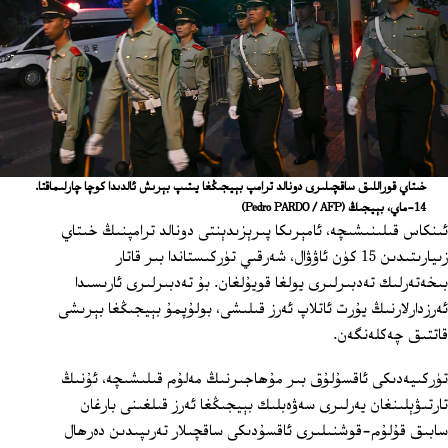
خىتاي قوراللىق ساقچىلىرى دونالد ترامپ بېيجىڭغا يىتىپ بېرىش ئالدىدا كوچا چارلىماقتا.
14-ماي، بېيجىڭ
(Pedro PARDO / AFP)
ئىنكاس قىلىنىشىچە، ئامېرىكا پىرېزىدېنتى دونالد ترامپنىڭ خىتاي
زىيارىتىدىن 15 كۈن ئاۋۋال، شەرقىي تۈركىستاندا بىر قاتار
بىخەتەرلىك تەدبىرلىرى يولغا قويۇلغان. بۇ تەدبىرلىرى ئارىسىدا
ئەرزدارلارنىڭ يۇرت ئاتلاپ ئەرز قىلىشى، بولۇپمۇ بېيجىڭغا بېرىشى
قاتتىق چەكلەنگەن.
تۈركىيەدىكى ئاقسۇلۇق بىر مۇھاجىرنىڭ مەلۇم قىلىشىچە، ئۇنىڭ
تارتىۋېلىنغان يەرلىرى سەۋەبلىك بېيجىڭغا ئەرز قىلغىنى بارغان
سابىق قۇلۇم-قوشنىلىرى ئاقسۇدىكى ساقچىلار تەرىپىدىن دەرھال