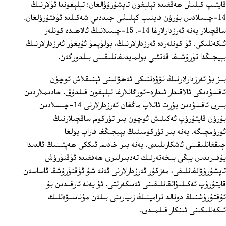
قايتىپ كېلىش ھەققىدە تېلېفون تاپشۇرۇۋالغان؛ تېلېفوندا ئۇلارنىڭ
14-چىسلادىن بۇرۇن قايتىپ كېلىشى جىددىي شەكىلدە ئۇقتۇرۇلغان.
ساقچىلار يەنە ئەرزدارلارغا 14-، 15-چىسلانىڭ ئالاھىدە كۈنلەر
ئىكەنلىكى، ئۇ كۈنلەردە ئەرزدارلارنىڭ، بولۇپمۇ ئۇيغۇر ئەرزدارلارنىڭ
بېيجىڭدا تۇرۇشىغا قەتئىي بولمايدىغانلىقىنى بىلدۈرگەن.
بىز بۇ ئەرزدارلارنىڭ نۆۋەتتىكى ئەھۋالىنى ئېنىقلاش ئۈچۈن
ئاقسۇدىكى ئالاقىدار ئىدارە-ئورگانلارغا تېلېفون قىلدۇق. خادىملاردىن
بىرى ئاقسۇدىن يۇرت ئاتلاپ ماڭغان ئەرزدارلارنى 14-چىسلادىن
بۇرۇن قايتۇرۇپ ئەكىلىش ئۈچۈن بىر تۈركۈم ساقچىلارنىڭ
ئۈرۈمچىگە، يەنە بىر تۈركۈمىنىڭ بېيجىڭغا قاراپ يولغا
چىققانلىقىنى ئاشكارىلىدى. يەنە بىر خادىم ئىككى ھەپتىنىڭ ئالدىدا
يۇقىرىدىن يېڭى بىخەتەرلىك تەدبىرلىرى ھەققىدە ئۇقتۇرۇش
تاپشۇرۇۋالغانلىقى، مەزكۇر ئەرزدارلارنى ئەنە شۇ ئۇقتۇرۇشقا ئاساسەن
قايتۇرۇپ ئەكىلىۋاتقانلىقىنى ئەسكەرتتى. ئۇ يەنە ئارقىدىن بۇ
ئۇقتۇرۇشنىڭ دونالد ترامپنىڭ زىيارىتى بىلەن مۇناسىۋەتلىك
ئىكەنلىكىنى ئىنكار قىلمىدى.