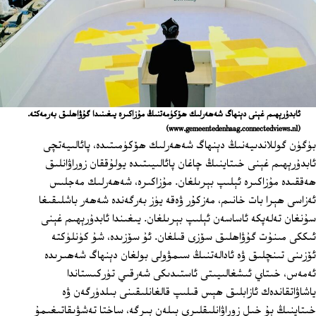
ئابدۇرېھىم غېنى دېنھاگ شەھەرلىك ھۆكۈمەتنىڭ مۇزاكىرە يىغىنىدا گۇۋاھلىق بەرمەكتە.
(www.gemeentedenhaag.connectedviews.nl)
بۈگۈن گوللاندىيەنىڭ دېنھاگ شەھەرلىك ھۆكۈمىتىدە، پائالىيەتچى
ئابدۇرېھىم غېنى خىتاينىڭ چاغان پائالىيىتىدە يولۇققان زوراۋانلىق
ھەققىدە مۇزاكىرە ئېلىپ بېرىلغان. مۇزاكىرە، شەھەرلىك مەجلىس
ئەزاسى ھېرا بات خانىم، مەزكۇر ۋەقە يۈز بەرگەندە شەھەر باشلىقىغا
سۇنغان تەلەپكە ئاساسەن ئېلىپ بېرىلغان. يىغىندا ئابدۇرېھىم غېنى
ئىككى مىنۇت گۇۋاھلىق سۆزى قىلغان. ئۇ سۆزىدە، شۇ كۈنلۈكتە
ئۆزىنى تىنچلىق ۋە ئادالەتنىڭ سىمۋولى بولغان دېنھاگ شەھىرىدە
ئەمەس، خىتاي ئىشغالىيىتى ئاستىدىكى شەرقىي تۈركىستاندا
ياشاۋاتقاندەك ئازابلىق ھېس قىلىپ قالغانلىقىنى بىلدۈرگەن ۋە
خىتاينىڭ بۇ خىل زوراۋانلىقلىرى بىلەن بىرگە، ساختا تەشۋىقاتىغىمۇ