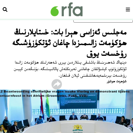
سەھىپە
ئىزد
ئاساسلىق مەزمۇنغا ئاتلاڭ
مەجلىس ئەزاسى ھېرا بات: خىتايلارنىڭ
ھۆكۈمەت زالىمىزدا چاغان ئۆتكۈزۈشىگە
رۇخسەت يوق
دېنھاگ شەھىرىنىڭ باشلىقى يىللاردىن بېرى شەھەرلىك ھۆكۈمەت زالىدا
ئۆتكۈزۈلۈپ كېلىۋاتقان چاغاننى تەبرىكلەش پائالىيىتىگە، بۇنىڭدىن كېيىن
رۇخسەت بېرىلمەيدىغانلىقىنى ئېلان قىلغان.
شۆھرەت ھوشۇر