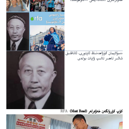
خەۋەرلىرى (2026-يىلى 7-ئاۋغۇست)
«سۇلايمان گۇۋاھ»نىڭ ئاپتورى، ئاتاقلىق
شائىر تاھىر تالىپ ۋاپات بولدى
كۆپ كۆرۈلگەن خەۋەرلەر (Most Read)
RFA