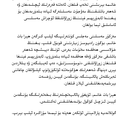
خاتىمە بېرىشىنى تەلەپ قىلغان. ئادەتتە قەرەرلىك ئېچىلىدىغان ۋە
شەھەر باشلىقىنىڭ مەۋجۇت مەسىلىلەرگە ئىپادە بىلدۈرىدىغان بۇ
يىغىنىدا ئابدۇرېھىم غېنىنىڭ زوراۋانلىققا ئۇچراش مەسىلىسى
ئاساسلىق تېما بولغان.
مەزكۇر مەسىلىنى مەجلىس كۈنتەرتىپىگە ئېلىپ كىرگەن ھېرا بات
خانىم، بۈگۈن رادىيومىز زىيارىتىنى قوبۇل قىلىپ، يىغىنىڭ
خۇلاسىسى ھەققىدە مەلۇمات بەردى. ئۇنىڭ دېيىشىچە شەھەر
باشلىقى مەزكۇر ۋەقە ھەققىدە ئىپادە بىلدۈرۈپ، ئابدۇرېھىم غېنىغا
قىلىنغان زوراۋانلىقنى «نومۇسسىزلىق» دەپ ئەيىبلىگەن ۋە يىللاردىن
بېرى دېنھاگ شەھەرلىك ھۆكۈمەتتە ئۆتكۈزۈلۈپ كېلىۋاتقان چاغاننى
تەبرىكلەش پائالىيىتىگە، بۇنىڭدىن كېيىن رۇخسەت
بېرىلمەيدىغانلىقىنى ئېلان قىلغان.
ھېرا بات خانىم، ئۇيغۇر پائالىيەتچىلەرنىڭ بىخەتەرلىكىگە بۇنىڭدىن
كېيىن ئىزچىل كۆڭۈل بۆلىدىغانلىقىنى تەكىتلىدى.
گوللاندىيە پارلامېنتى ئۆتكەن ھەپتە بۇ تېمىدا مۇزاكىرە ئېلىپ بېرىپ،