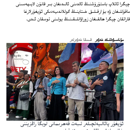
چېگرا ئاتلاپ باستۇرۇشنىڭ ئالدىنى ئالىدىغان بىر قانۇن لايىھەسىنى
ماقۇللىغان ۋە بۇ ارقىلىق خىتاينىڭ گوللاندىيەدىكى ئۇيغۇرلارغا
قاراتقان چېگرا ھالقىغان زوراۋانلىقىنىڭ يولىنى توسقان ئىدى.
ﻣﯘﻧﺎﺳﯩﯟﻩﺗﻠﯩﻚ ﺧﻪﯞﻩﺭ
قىسقا خەۋەرلەر
ئۇيغۇر پائالىيەتچىلەر تىبەت قەھرىمانى لوبگا راڭزېننى