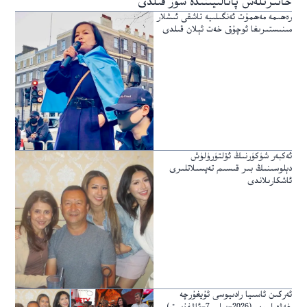
خاتىرىلەش پائالىيىتىدە سۆز قىلدى
رەھىمە مەھمۇت ئەنگىلىيە تاشقى ئىشلار
مىنىستىرىغا ئوچۇق خەت ئېلان قىلدى
ئەكبەر شۈكۈرنىڭ ئۆلتۈرۈلۈش
دېلوسىنىڭ بىر قىسىم تەپسىلاتلىرى
ئاشكارىلاندى
ئەركىن ئاسىيا رادىيوسى ئۇيغۇرچە