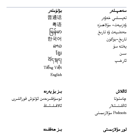
سەھىپىلەر
بۆلۈملەر
تەپسىلىي خەۋەر
普通话
ۋەزىيەت- مۇلاھىزە
粤语
مەدەنىيەت ۋە تارىخ
မြန်မာ
تارىخ-بۈگۈن
한국어
يەتتە سۇ
ລາວ
سىن
ខ្មែរ
ئارخىپ
བོད་སྐད།
Tiếng Việt
English
ئاڭلاش
بىز بۇ يەردە
 window
چاستوتا
توسۇقلىرىدىن ئۆتۈش قوراللىرى
ئاڭلىتىشلار
ئالاقىلىشىڭ
Podcasts مۇلازىمىتى
تور مۇلازىمىتى
بىز ھەققىدە