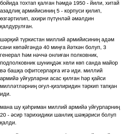
бойида тохтап қалған һәмдә 1950 - йили, хитай
азадлиқ армийисиниң 5 - корпуси қилип,
өзгәртилип, ахири пүтүнләй әмәлдин
қалдурулған.
шәрқий түркистан миллий армийисиниң адәм
сани көпәйгәндә 40 миңға йәткән болуп, 3
генерал һәм нәччә онлиған полковник,
подполковник шуниңдәк хели көп санда майор
вә башқа офитсерларға игә иди. миллий
армийә уйғурларни асас қилған һәр қайси
милләтләрниң оғул-қизлиридин тәркип тапқан
иди.
мана шу қәһриман миллий армийә уйғурларниң
20 - әсир тарихидики шанлиқ шәҗәриси болуп
қалди.