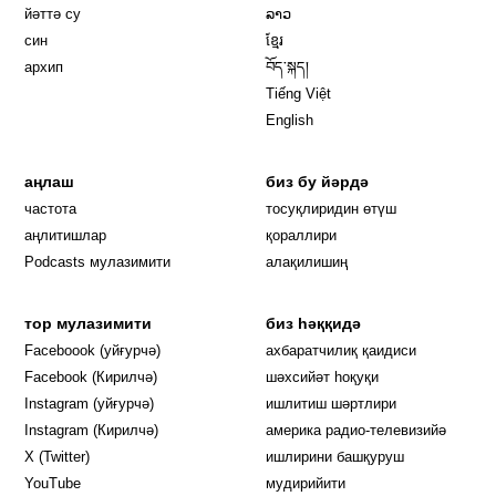
йәттә су
ລາວ
син
ខ្មែរ
архип
བོད་སྐད།
Tiếng Việt
English
аңлаш
биз бу йәрдә
частота
тосуқлиридин өтүш
Opens in new window
аңлитишлар
қораллири
Podcasts мулазимити
алақилишиң
тор мулазимити
биз һәққидә
Opens in new window
Faceboook (уйғурчә)
ахбаратчилиқ қаидиси
Opens in new window
Facebook (Кирилчә)
шәхсийәт һоқуқи
Opens in new window
Instagram (уйғурчә)
ишлитиш шәртлири
Opens in new window
Instagram (Кирилчә)
америка радио-телевизийә
Opens in new window
X (Twitter)
ишлирини башқуруш
Opens in new window
Opens in new window
YouTube
мудирийити