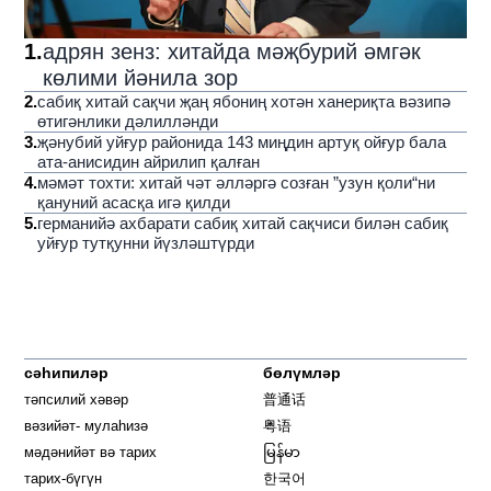
1
.
адрян зенз: хитайда мәҗбурий әмгәк
көлими йәнила зор
2
.
сабиқ хитай сақчи җаң ябониң хотән ханериқта вәзипә
өтигәнлики дәлилләнди
3
.
җәнубий уйғур районида 143 миңдин артуқ ойғур бала
ата-анисидин айрилип қалған
4
.
мәмәт тохти: хитай чәт әлләргә созған ”узун қоли“ни
қануний асасқа игә қилди
5
.
германийә ахбарати сабиқ хитай сақчиси билән сабиқ
уйғур тутқунни йүзләштүрди
сәһипиләр
бөлүмләр
тәпсилий хәвәр
普通话
вәзийәт- мулаһизә
粤语
мәдәнийәт вә тарих
မြန်မာ
тарих-бүгүн
한국어