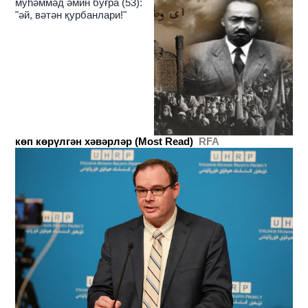
муһәммәд әмин буғра (53):
"әй, вәтән қурбанлари!"
көп көрүлгән хәвәрләр (Most Read)
RFA