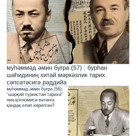
муһәммәд әмин буғра (57) : бурһан
шәһидиниң хитай мәркәзлик тарих
сәпсәтәсигә рәддийә
муһәммәд әмин буғра (56):
"шәрқий түркистан тарихи"
ниң қолязмиси вәтәнгә
қандақ елип кирилгән?