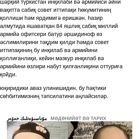
шәрқий түркистан инқилаби вә армийиси әйни
вақитта сабиқ совет иттипақи һөкүмитиниң
қоллиши һәм ярдимигә еришкән. һазир
алмутида яшаватқан 84 яшлиқ сабиқ миллий
армийә офитсери батур әршидиноф өз
әслимилирини тәқдим қилди һәмдә совет
иттипақиниң бу инқилаб вә армийини
қоллиғанлиқи, кейин мәзкур инқилаб вә
армийини өзлири набут қилғанлиқини оттуриға
қойди.
юқиридики аваз улинишидин, бу һәқтики
сөһбитимизниң тәпсилатини аңлайсиләр.
МӘДӘНИЙӘТ ВӘ ТАРИХ
ﻣﯘﻧﺎﺳﯩﯟﻩﺗﻠﯩﻚ ﺧﻪﯞﻩﺭ