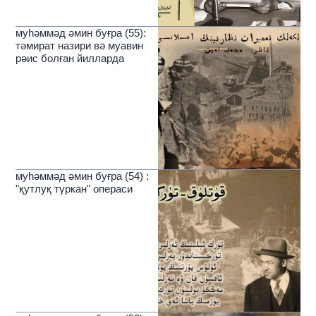
муһәммәд әмин буғра (55):
тәмират назири вә муавин
рәис болған йилларда
муһәммәд әмин буғра (54) :
"қутлуқ түркан" операси