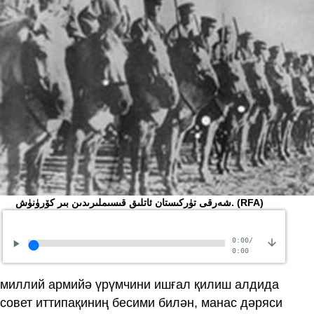
(RFA)
ﺷﻪﺭﻗﻰ ﺗﯜﺭﻛﯩﺴﺘﺎﻥ ﺋﺎﺗﻠﯩﻖ ﻗﯩﺴﯩﻤﻠﯩﺮﯨﺪﯨﻦ ﺑﯩﺮ ﻛﯚﺭﯛﻧﯜﺵ.
0:00
/
0:00
миллий армийә үрүмчини ишғал қилиш алдида
совет иттипақиниң бесими билән, манас дәряси