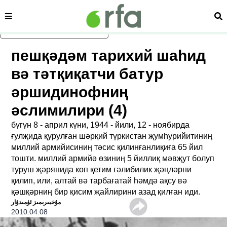
сәһипә
из
асаслиқ мәзмунға атлаң
пешқәдәм тарихий шаһид
вә тәтқиқатчи батур
әршидинофниң
әслимилири (4)
бүгүн 8 - април күни, 1944 - йили, 12 - ноябирда
ғулҗида қурулған шәрқий түркистан җумһурийитиниң
миллий армийисиниң тәсис қилинғанлиқиға 65 йил
тошти. миллий армийә өзиниң 5 йиллиқ мәвҗут болуп
туруш җәрянида көп қетим ғәлибилик җәңләрни
қилип, или, алтай вә тарбағатай һәмдә ақсу вә
қәшқәрниң бир қисим җайлирини азад қилған иди.
ﻣﯘﺧﺒﯩﺮﯨﻤﯩﺰ ﺋﯜﻣﯩﺪﯞﺍﺭ
2010.04.08