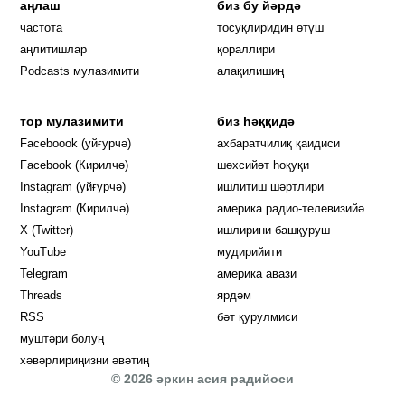
аңлаш
биз бу йәрдә
частота
тосуқлиридин өтүш
Opens in new window
аңлитишлар
қораллири
Podcasts мулазимити
алақилишиң
тор мулазимити
биз һәққидә
Opens in new window
Faceboook (уйғурчә)
ахбаратчилиқ қаидиси
Opens in new window
Facebook (Кирилчә)
шәхсийәт һоқуқи
Opens in new window
Instagram (уйғурчә)
ишлитиш шәртлири
Opens in new window
Instagram (Кирилчә)
америка радио-телевизийә
Opens in new window
X (Twitter)
ишлирини башқуруш
Opens in new window
Opens in new window
YouTube
мудирийити
Opens in new window
Opens in new windo
Telegram
америка авази
Opens in new window
Threads
ярдәм
RSS
бәт қурулмиси
муштәри болуң
хәвәрлириңизни әвәтиң
© 2026 әркин асия радийоси