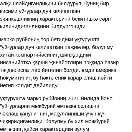
алқишлайдиғанлиқини билдүрүп, буниң бир
қисими уйғурлар дуч келиватқан
зиянкәшликниң характерини бекитишкә сәрп
қилинидиғанлиқини билдүргәниди.
марко рубйониң тор бетидики уқтурушта
"уйғурлар дуч келиватқан паҗиәләр, болупму
хитай компартийәсиниң шинҗаңдики
инсанийәткә қарши җинайәтлири һәққидә һазир
тағдәк испатлар йиғилип болди. әмди америка
һөкүмитиниң бу һәқтә ениқ қарар ‍елиш пәйти
йетип кәлди" дейилиду.
уқтурушта марко рубйониң 2021-йилида йәнә
"уйғурларни мәҗбурий әмгәккә селишни
чәкләш қануни" ниң мақуллиниши үчүн күч
чиқиридиғанлиқи, болупму бу хил мәҗбурий
әмгәкниң қайси характердики зулум