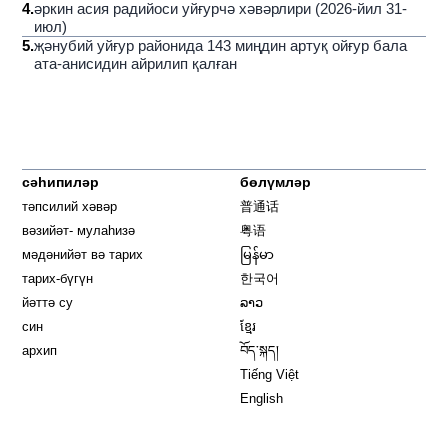
4
.
әркин асия радийоси уйғурчә хәвәрлири (2026-йил 31-
июл)
5
.
җәнубий уйғур районида 143 миңдин артуқ ойғур бала
ата-анисидин айрилип қалған
сәһипиләр
бөлүмләр
тәпсилий хәвәр
普通话
вәзийәт- мулаһизә
粤语
мәдәнийәт вә тарих
မြန်မာ
тарих-бүгүн
한국어
йәттә су
ລາວ
син
ខ្មែរ
архип
བོད་སྐད།
Tiếng Việt
English