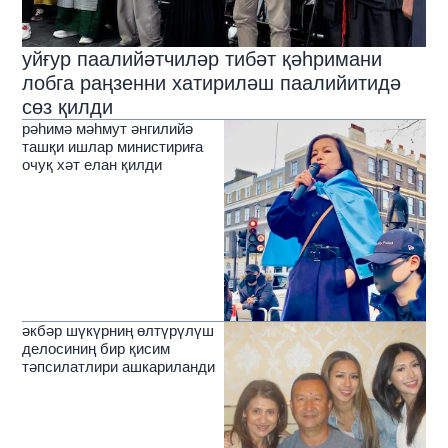
уйғур паалийәтчиләр тибәт қәһримани
лобга раңзенни хатириләш паалийитидә
сөз қилди
рәһимә мәһмут әнгилийә
ташқи ишлар министириға
очуқ хәт елан қилди
әкбәр шүкүрниң өлтүрүлүш
делосиниң бир қисим
тәпсилатлири ашкариланди