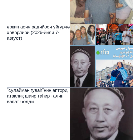
әркин асия радийоси уйғурчә
хәвәрлири (2026-йили 7-
авғуст)
"сулайман гуваһ"ниң аптори,
атақлиқ шаир таһир талип
вапат болди