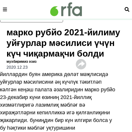
сәһипә
из
асаслиқ мәзмунға атлаң
марко рубйо 2021-йилиму
уйғурлар мәсилиси үчүн
күч чиқармақчи болди
мухбиримиз әзиз
2020.12.23
йиллардин буян америка дөләт мәҗлисидә
уйғурлар мәсилисини әң күчлүк тәкитләп
кәлгән кеңәш палата әзалиридин марко рубйо
23-декабир күни өзиниң 2021-йиллиқ
хизмәтлиригә лазимлиқ мәбләғ вә
хираҗәтләрни кепилликкә игә қилғанлиқини
җакарлиди. буниңдин бир күн илгири болса у
бу һәқтики мәбләғ уқтуришини