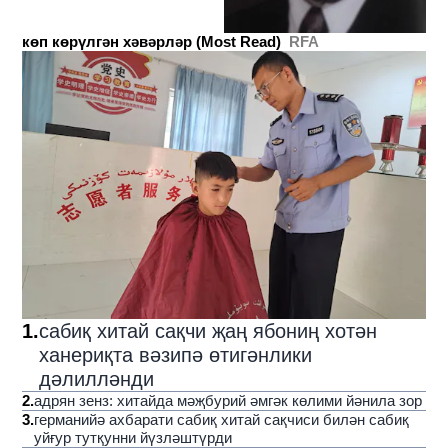
көп көрүлгән хәвәрләр (Most Read)
RFA
1
.
сабиқ хитай сақчи җаң ябониң хотән
ханериқта вәзипә өтигәнлики
дәлилләнди
2
.
адрян зенз: хитайда мәҗбурий әмгәк көлими йәнила зор
3
.
германийә ахбарати сабиқ хитай сақчиси билән сабиқ
уйғур тутқунни йүзләштүрди