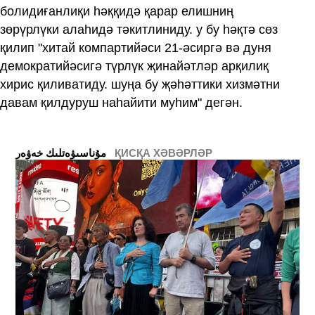
болидиғанлиқи һәққидә қарар елишниң
зөрүрлүки алаһидә тәкитлиниду. у бу һәқтә сөз
қилип "хитай компартийәси 21-әсиргә вә дуня
демократийәсигә түрлүк җинайәтләр арқилиқ
хирис қиливатиду. шуңа бу җәһәттики хизмәтни
давам қилдуруш наһайити муһим" дегән.
ҚИСҚА ХӘВӘРЛӘР
ﻣﯘﻧﺎﺳﯩﯟﻩﺗﻠﯩﻚ ﺧﻪﯞﻩﺭ