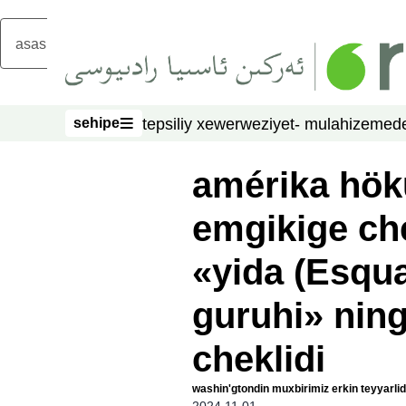
asasliq mezmungha atlang
sehipe
tepsiliy xewer
weziyet- mulahize
mede
sehipe
amérika hök
emgikige ché
«yida (Esqua
guruhi» ning
cheklidi
washin'gtondin muxbirimiz erkin teyyarlid