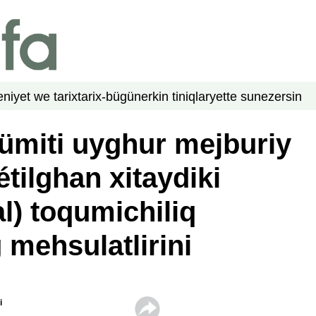
niyet we tarix
tarix-bügün
erkin tiniqlar
yette su
nezer
sin
ümiti uyghur mejburiy
tilghan xitaydiki
l) toqumichiliq
 mehsulatlirini
i