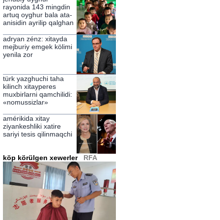
qildi
rayonida 143 mingdin
artuq oyghur bala ata-
anisidin ayrilip qalghan
adryan zénz: xitayda
mejburiy emgek kölimi
yenila zor
türk yazghuchi taha
kilinch xitayperes
muxbirlarni qamchilidi:
«nomussizlar»
amérikida xitay
ziyankeshliki xatire
sariyi tesis qilinmaqchi
köp körülgen xewerler
RFA