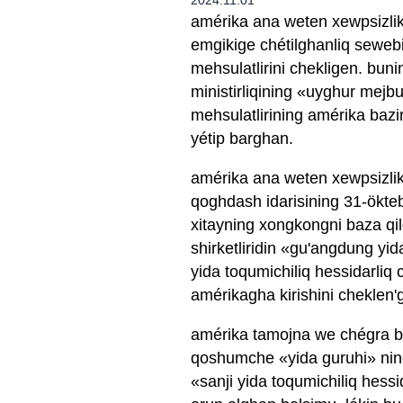
2024.11.01
amérika ana weten xewpsizliki 
emgikige chétilghanliq sewebi
mehsulatlirini chekligen. bun
ministirliqining «uyghur mejbu
mehsulatlirining amérika baziri
yétip barghan.
amérika ana weten xewpsizliki
qoghdash idarisining 31-ökteb
xitayning xongkongni baza qi
shirketliridin «gu'angdung yida
yida toqumichiliq hessidarliq c
amérikagha kirishini cheklen'
amérika tamojna we chégra ba
qoshumche «yida guruhi» ning 
«sanji yida toqumichiliq hessid