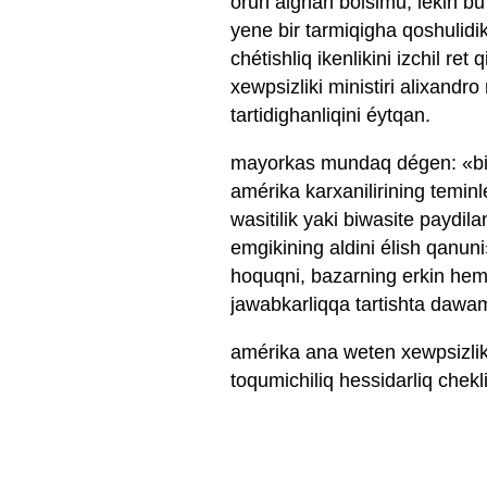
orun alghan bolsimu, lékin bu s
yene bir tarmiqigha qoshulidi
chétishliq ikenlikini izchil r
xewpsizliki ministiri alixand
tartidighanliqini éytqan.
mayorkas mundaq dégen: «biz b
amérika karxanilirining teminl
wasitilik yaki biwasite paydila
emgikining aldini élish qanuni›
hoquqni, bazarning erkin hem a
jawabkarliqqa tartishta dawam
amérika ana weten xewpsizliki 
toqumichiliq hessidarliq chekli