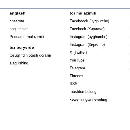
anglash
tor mulazimiti
Opens in n
chastota
Faceboook (uyghurche)
Opens in new 
anglitishlar
Facebook (Кирилчә)
Opens in ne
Podcasts mulazimiti
Instagram (uyghurche)
Opens in new 
Instagram (Кирилчә)
biz bu yerde
Opens in new window
X (Twitter)
Opens in new window
tosuqliridin ötüsh qoralliri
Opens in new window
YouTube
alaqilishing
Opens in new window
Telegram
Opens in new window
Threads
RSS
mushteri bolung
xewerliringizni eweting