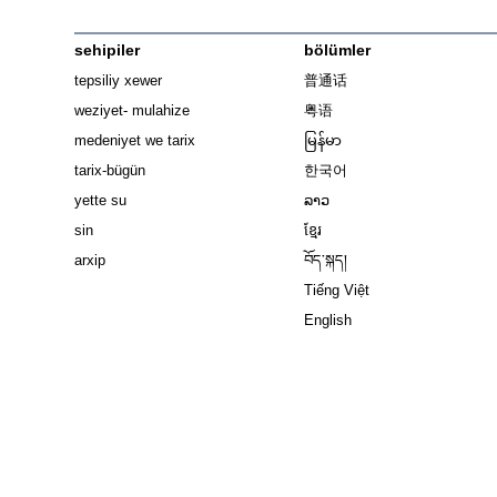
sehipiler
bölümler
tepsiliy xewer
普通话
weziyet- mulahize
粤语
medeniyet we tarix
မြန်မာ
tarix-bügün
한국어
yette su
ລາວ
sin
ខ្មែរ
arxip
བོད་སྐད།
Tiếng Việt
English