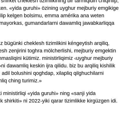
hirket cheklesh tizimlikining bir tarmiqidin chiqirilip,
ken. «yida guruhi» özining uyghur mejburiy emgikige
et qilip kelgen bolsimu, emma amérika ana weten
ro mayorkas, gumandarlarni dawamliq jawabkarliqqa
ügünki cheklesh tizimlikini kéngeytish arqiliq,
esh zenjirini toghra mölcherlishi, mejburiy emgektin
nmasliqini kütimiz. ministirliqimiz ‹uyghur mejburiy
ni dawamliq keskin ijra qilidu. biz bu arqiliq kishilik
dil bolushini qoghdap, xilapliq qilghuchilarni
liq ching turimiz.»
ministirliqi «yida guruhi» ning «sanji yida
k shirkiti» ni 2022-yiki qarar tizimlikke kirgüzgen idi.