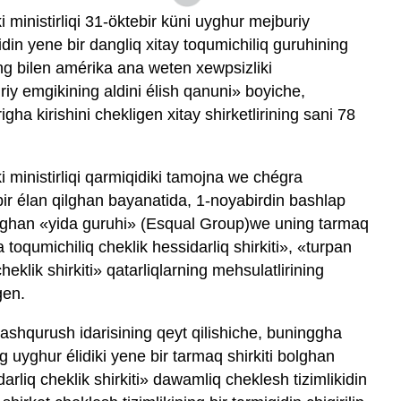
ministirliqi 31-öktebir küni uyghur mejburiy
din yene bir dangliq xitay toqumichiliq guruhining
ing bilen amérika ana weten xewpsizliki
riy emgikining aldini élish qanuni» boyiche,
gha kirishini chekligen xitay shirketlirining sani 78
 ministirliqi qarmiqidiki tamojna we chégra
ir élan qilghan bayanatida, 1-noyabirdin bashlap
lghan «yida guruhi» (Esqual Group)we uning tarmaq
 toqumichiliq cheklik hessidarliq shirkiti», «turpan
heklik shirkiti» qatarliqlarning mehsulatlirining
gen.
shqurush idarisining qeyt qilishiche, buninggha
uyghur élidiki yene bir tarmaq shirkiti bolghan
arliq cheklik shirkiti» dawamliq cheklesh tizimlikidin