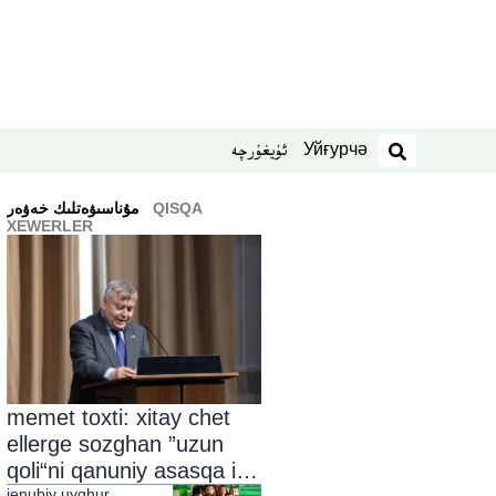
Уйғурчә
ئۇيغۇرچە
izdesh
QISQA
ﻣﯘﻧﺎﺳﯩﯟﻩﺗﻠﯩﻚ ﺧﻪﯞﻩﺭ
XEWERLER
memet toxti: xitay chet
ellerge sozghan ”uzun
qoli“ni qanuniy asasqa ige
jenubiy uyghur