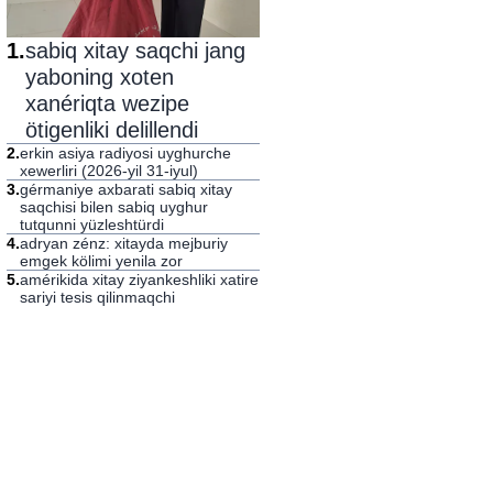
1
.
sabiq xitay saqchi jang
yaboning xoten
xanériqta wezipe
ötigenliki delillendi
2
.
erkin asiya radiyosi uyghurche
xewerliri (2026-yil 31-iyul)
3
.
gérmaniye axbarati sabiq xitay
saqchisi bilen sabiq uyghur
tutqunni yüzleshtürdi
4
.
adryan zénz: xitayda mejburiy
emgek kölimi yenila zor
5
.
amérikida xitay ziyankeshliki xatire
sariyi tesis qilinmaqchi