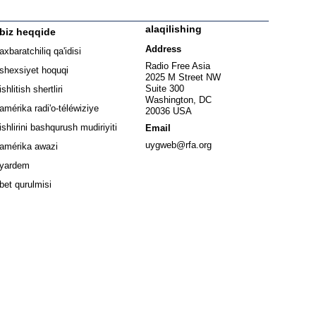
alaqilishing
biz heqqide
ew window
Address
axbaratchiliq qa'idisi
window
Radio Free Asia
shexsiyet hoquqi
2025 M Street NW
w window
Suite 300
ishlitish shertliri
Washington, DC
window
amérika radi'o-téléwiziye
20036 USA
Opens in new window
ishlirini bashqurush mudiriyiti
Email
Opens in new window
uygweb@rfa.org
amérika awazi
yardem
bet qurulmisi