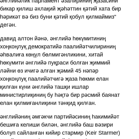
әнглийәлик парламент әзалириниң җазасини
бикар қилиш әхлақий җәһәттин қәтий хата бир
һәрикәт вә биз буни қәтий қобул қилмаймиз"
дегән.
давид алтон йәнә, әнглийә һөкүмитиниң
хоңкоңлуқ демократийә паалийәтчилириниң
әһвалиға көңүл бөлмигәнликини, хитай
һөкүмити әнглийә пуқраси болған җиммий
ләйни өз ичигә алған җәмий 45 нәпәр
хоңкоңлуқ паалийәтчигә җаза һөкми елан
қилған күни әнглийә ташқи ишлар
министирлиқиниң бу һәқтә бир рәсмий баянат
елан қилмиғанлиқини тәнқид қилған.
әнглийәниң әмгәкчи партийәсиниң һакимийәт
бешиға келиши билән, әнглийә баш вәзири
болуп сайланған кийир стармир (Keir Starmer)