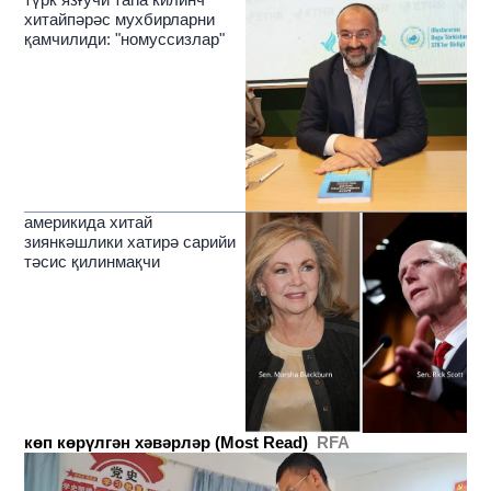
хитайпәрәс мухбирларни
қамчилиди: "номуссизлар"
америкида хитай
зиянкәшлики хатирә сарийи
тәсис қилинмақчи
көп көрүлгән хәвәрләр (Most Read)
RFA