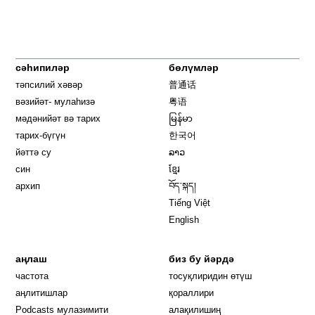
сәһипиләр
бөлүмләр
тәпсилий хәвәр
普通话
вәзийәт- мулаһизә
粤语
мәдәнийәт вә тарих
မြန်မာ
тарих-бүгүн
한국어
йәттә су
ລາວ
син
ខ្មែរ
архип
བོད་སྐད།
Tiếng Việt
English
аңлаш
биз бу йәрдә
частота
тосуқлиридин өтүш
Opens in new window
аңлитишлар
қораллири
Podcasts мулазимити
алақилишиң