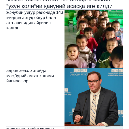
”узун қоли“ни қануний асасқа игә қилди
җәнубий уйғур районида 143
миңдин артуқ ойғур бала
ата-анисидин айрилип
қалған
адрян зенз: хитайда
мәҗбурий әмгәк көлими
йәнила зор
түрк язғучи таһа килинч