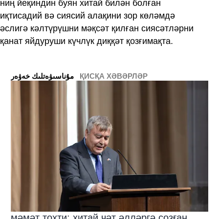
ниң йеқиндин буян хитай билән болған
иқтисадий вә сиясий алақини зор көләмдә
әслигә кәлтүрүшни мәқсәт қилған сиясәтләрни
қанат яйдуруши күчлүк диққәт қозғимақта.
ҚИСҚА ХӘВӘРЛӘР
ﻣﯘﻧﺎﺳﯩﯟﻩﺗﻠﯩﻚ ﺧﻪﯞﻩﺭ
мәмәт тохти: хитай чәт әлләргә созған