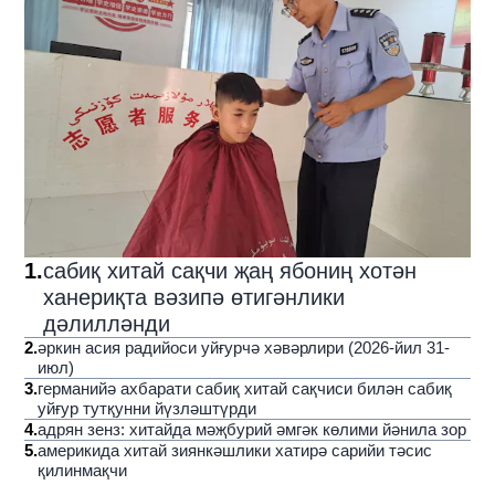
1
.
сабиқ хитай сақчи җаң ябониң хотән
ханериқта вәзипә өтигәнлики
дәлилләнди
2
.
әркин асия радийоси уйғурчә хәвәрлири (2026-йил 31-
июл)
3
.
германийә ахбарати сабиқ хитай сақчиси билән сабиқ
уйғур тутқунни йүзләштүрди
4
.
адрян зенз: хитайда мәҗбурий әмгәк көлими йәнила зор
5
.
америкида хитай зиянкәшлики хатирә сарийи тәсис
қилинмақчи