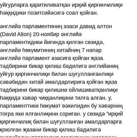
уйғурларға қаритиливатқан ирқий қирғинчилиқи
һәққидики позитсийәсигә соал қойған.
әнглийә парламентиниң әзаси давид алтон
(David Alton) 20-ноябир әнглийә
парламентидики йиғинда қилған сөзидә,
әнглийә һөкүмитиниң хитайниң 7 нәпәр
әнглийә парламент әзасиға қойған җаза
тәдбирини бикар қилиш бәдилигә әнглийәниң
уйғур қирғинчилиқи билән шуғулланғанлиқи
сәвәбидин хитай әмәлдарлириға қойған җаза
тәдбирини бикар қилишни ойлишиватқанлиқи
һәққидә хәвәр чиққанлиқини тилға алған. у,
парламенттики һөкүмәт вәкилидин бу хәвәрниң
тоғра яки ялғанлиқини сориған. у сөзидә "ирқий
қирғинчилиқ билән шуғулланған әмәлдарларға
қоюлған җазани бикар қилиш бәдилигә