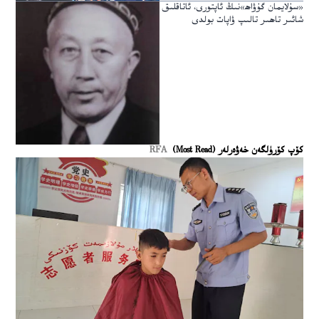
«سۇلايمان گۇۋاھ»نىڭ ئاپتورى، ئاتاقلىق
شائىر تاھىر تالىپ ۋاپات بولدى
كۆپ كۆرۈلگەن خەۋەرلەر (Most Read)
RFA