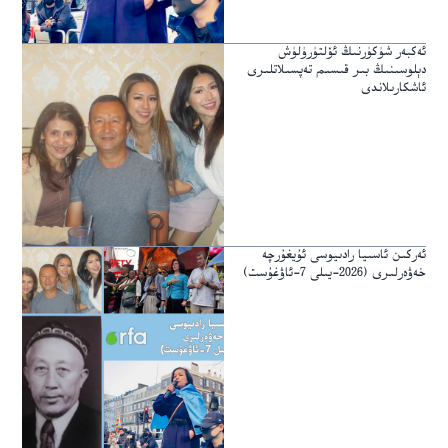
ئەكبەر شۈكۈرنىڭ ئۆلتۈرۈلۈش
دېلوسىنىڭ بىر قىسىم تەپسىلاتلىرى
ئاشكارىلاندى
ئەركىن ئاسىيا رادىيوسى ئۇيغۇرچە
خەۋەرلىرى (2026-يىلى 7-ئاۋغۇست)