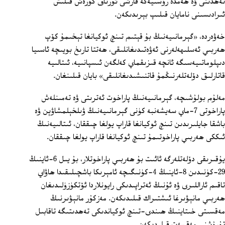
تەھدىتى ۋە ھەمدە رۇسىيەگە قارشى ئورتاق كۈرەش قىلىش
ئىرادىسىنى نامايان قىلىپ بېرىدىكەن.
خەۋەردە، «گېرمانىيەنىڭ بۇ قېتىم تىنچ ئوكيانغا تېخىمۇ كۆپ
ھەربىي ئەسلىھەلەرنى ئەۋەتىدىغانلىقى، ھەتتا تارىخ بويىچە ئاسىيا
دىپلوماتىيەسىگە ئانچە قىزىقماي كەلگەن ئىسپانىيە، ئىتالىيە
قاتارلىق دۆلەتلەرنىڭمۇ قاتنىشىدىغانلىقى» بايان قىلىنغان.
مەلۇم بولۇشىچە، گېرمانىيەنىڭ پاراخوت ئەترىتى ۋە تەمىنلەش
پاراخوتى 7-ماي سەيشەنبە كۈنى گېرمانىيەنىڭ ۋىلخېلمشاۋېن ۋە
باشقا جايلىرىدىن تىنچ ئوكيانغا قاراپ يولغا چىققان، ئىتالىيەنىڭ
ئىككى ھەربىي پاراخوتىمۇ تىنچ ئوكيانغا قاراپ يولغا چىققان.
يۇقىرىقى دۆلەتلەرگە ئائىت بۇ ھەربىي پاراخوتلار، بۇ يىل 6-ئاينىڭ
29-كۈنىدىن 8-ئاينىڭ 4-كۈنىگىچە ئامېرىكا باشچىلىقىدا ھاۋاي
تاقىم ئاراللىرى ۋە ئۇنىڭ ئەتراپىدىكى رايونلاردا ئۆتكۈزۈلىدىغان
ھەربىي مانېۋىرغا ئىشتىراك قىلىدىكەن. مەزكۇر مانېۋىرنىڭ
مەقسىتى خىتاينىڭ ھىندى-تىنچ ئوكياندىكى تەھدىتىگە تاقابىل
تۇرۇشنى مەقسەت قىلىدىكەن.