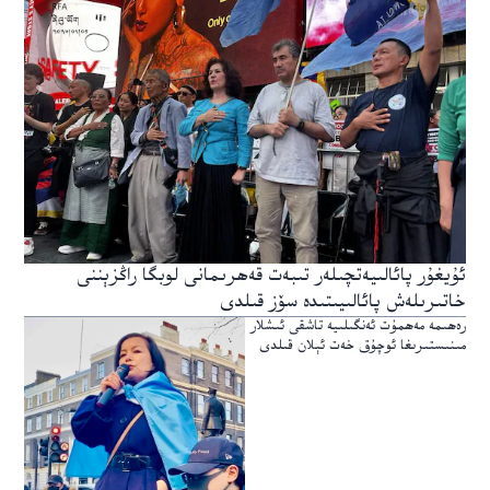
ئۇيغۇر پائالىيەتچىلەر تىبەت قەھرىمانى لوبگا راڭزېننى
خاتىرىلەش پائالىيىتىدە سۆز قىلدى
رەھىمە مەھمۇت ئەنگىلىيە تاشقى ئىشلار
مىنىستىرىغا ئوچۇق خەت ئېلان قىلدى