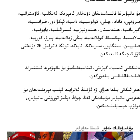
بۇ مانېۋىرغا قاتنىشىدىغان دۆلەتلەر ئامېرىكا، ئەنگلىيە، ئاۋسترالىيە،
بىرۇنېي، كانادا، چىلى، كولومبىيە، دانىيە، ئېكۋادور، فىرانسىيە،
گېرمانىيە، ھىندىستان، ھىندونېزىيە، ئىسرائىلىيە، ياپونىيە،
مالايسىيا، مېكسىكا، گوللاندىيە، يېڭى زېلاندىيە، پېرۇ، كورېيە،
فىلىپپىن، سىنگاپور، سىرىلانكا، تايلاند، تونگا قاتارلىق 26 دۆلەتنى
ئۆز ئىچىگە ئالىدىكەن.
«نىككىي ئاسىيا» گېزىتى، ئىتالىيەنىڭمۇ بۇ مانېۋىرغا ئىشتىراك
قىلىدىغانلىقىنى بىلدۈرگەن.
ھەر ئىككى يىلدا ھاۋاي ۋە ئۇنىڭ ئەتراپىدا ئېلىپ بېرىلىدىغان بۇ
ھەربىي مانېۋىر دۇنيادىكى ئەڭ چوڭ دېڭىز ئۇرۇشى مانېۋىرى
بولۇپ ھېسابلىنىدىكەن.
ﻣﯘﻧﺎﺳﯩﯟﻩﺗﻠﯩﻚ ﺧﻪﯞﻩﺭ
قىسقا خەۋەرلەر