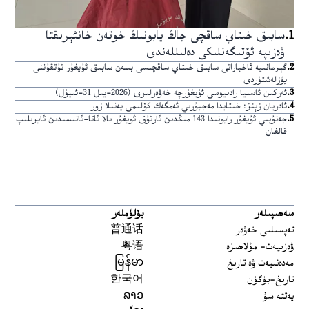
1
.
سابىق خىتاي ساقچى جاڭ يابونىڭ خوتەن خانئېرىقتا
ۋەزىپە ئۆتىگەنلىكى دەلىللەندى
2
.
گېرمانىيە ئاخباراتى سابىق خىتاي ساقچىسى بىلەن سابىق ئۇيغۇر تۇتقۇننى
يۈزلەشتۈردى
3
.
ئەركىن ئاسىيا رادىيوسى ئۇيغۇرچە خەۋەرلىرى (2026-يىل 31-ئىيۇل)
4
.
ئادريان زېنز: خىتايدا مەجبۇرىي ئەمگەك كۆلىمى يەنىلا زور
5
.
جەنۇبىي ئۇيغۇر رايونىدا 143 مىڭدىن ئارتۇق ئويغۇر بالا ئاتا-ئانىسىدىن ئايرىلىپ
قالغان
سەھىپىلەر
بۆلۈملەر
تەپسىلىي خەۋەر
普通话
ۋەزىيەت- مۇلاھىزە
粤语
مەدەنىيەت ۋە تارىخ
မြန်မာ
تارىخ-بۈگۈن
한국어
يەتتە سۇ
ລາວ