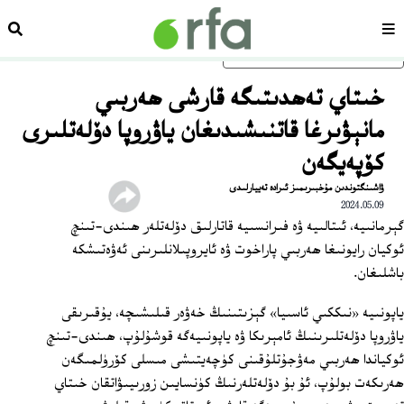
سەھىپە
ئىزد
ئاساسلىق مەزمۇنغا ئاتلاڭ
خىتاي تەھدىتىگە قارشى ھەربىي
مانېۋىرغا قاتنىشىدىغان ياۋروپا دۆلەتلىرى
كۆپەيگەن
ۋاشىنگتوندىن مۇخبىرىمىز ئىرادە تەييارلىدى
2024.05.09
گېرمانىيە، ئىتالىيە ۋە فىرانسىيە قاتارلىق دۆلەتلەر ھىندى-تىنچ
ئوكيان رايونىغا ھەربىي پاراخوت ۋە ئايروپىلانلىرىنى ئەۋەتىشكە
باشلىغان.
ياپونىيە «نىككىي ئاسىيا» گېزىتىنىڭ خەۋەر قىلىشىچە، يۇقىرىقى
ياۋروپا دۆلەتلىرىنىڭ ئامېرىكا ۋە ياپونىيەگە قوشۇلۇپ، ھىندى-تىنچ
ئوكياندا ھەربىي مەۋجۇتلۇقىنى كۈچەيتىشى مىسلى كۆرۈلمىگەن
ھەرىكەت بولۇپ، ئۇ بۇ دۆلەتلەرنىڭ كۈنسايىن زورىيىۋاتقان خىتاي