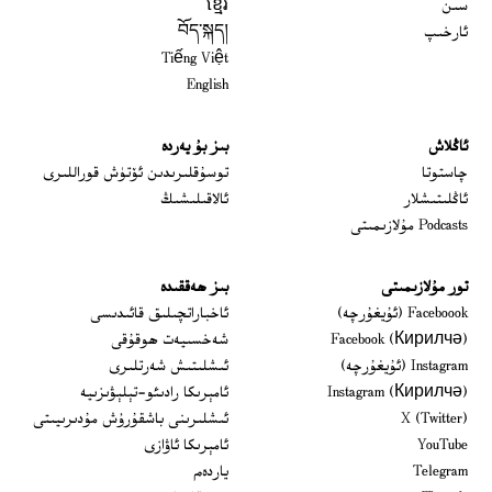
سىن
ខ្មែរ
ئارخىپ
བོད་སྐད།
Tiếng Việt
English
ئاڭلاش
بىز بۇ يەردە
 window
چاستوتا
توسۇقلىرىدىن ئۆتۈش قوراللىرى
ئاڭلىتىشلار
ئالاقىلىشىڭ
Podcasts مۇلازىمىتى
تور مۇلازىمىتى
بىز ھەققىدە
Opens in new window
Faceboook (ئۇيغۇرچە)
ئاخباراتچىلىق قائىدىسى
Opens in new window
Facebook (Кирилчә)
شەخسىيەت ھوقۇقى
Opens in new window
Instagram (ئۇيغۇرچە)
ئىشلىتىش شەرتلىرى
Opens in new window
Instagram (Кирилчә)
ئامېرىكا رادىئو-تېلېۋىزىيە
window
Opens in new window
X (Twitter)
ئىشلىرىنى باشقۇرۇش مۇدىرىيىتى
Opens in new window
Opens in new window
YouTube
ئامېرىكا ئاۋازى
Opens in new window
Telegram
ياردەم