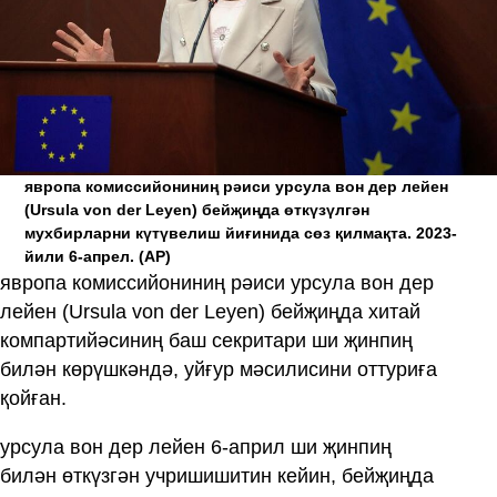
явропа комиссийониниң рәиси урсула вон дер лейен
(Ursula von der Leyen) бейҗиңда өткүзүлгән
мухбирларни күтүвелиш йиғинида сөз қилмақта. 2023-
йили 6-апрел.
(AP)
явропа комиссийониниң рәиси урсула вон дер
лейен (Ursula von der Leyen) бейҗиңда хитай
компартийәсиниң баш секритари ши җинпиң
билән көрүшкәндә, уйғур мәсилисини оттуриға
қойған.
урсула вон дер лейен 6-април ши җинпиң
билән өткүзгән учришишитин кейин, бейҗиңда