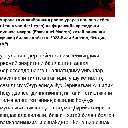
явропа комиссийониниң рәиси урсула вон дер лейен
(Ursula von der Leyen) вә фирансийә президенти
еманюл макрон (Emmanuel Macron) хитай рәиси ши
җинпиң билән сөһбәттә. 2023-йили 6-апрел, бейҗиң.
(AP)
урсула вон дер лейен ханим бейҗиңдики
рәсмий зияритини башлаштин аввал
берюсселда бәргән баянатидиму уйғурлар
мәсилисни тилға алған иди. у шу қетимлиқ
сөзидиму уйғур елида йүз бериватқан кишилик
һоқуқ дәпсәндичиликиниң интайин еғирлиқини
тилға елип: "хитайниң кишилик һоқуққа
мунасивәтлик хәлқаралиқ мәҗбурийәтлирини
қандақ ада қилиши, бизниң хитай билән болған
һәмкарлиқимизни синайдиған йәнә бир синақ