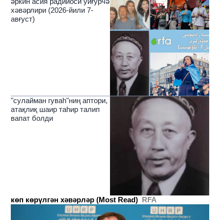
әркин асия радийоси уйғурчә
хәвәрлири (2026-йили 7-
авғуст)
"сулайман гуваһ"ниң аптори,
атақлиқ шаир таһир талип
вапат болди
көп көрүлгән хәвәрләр (Most Read)
RFA