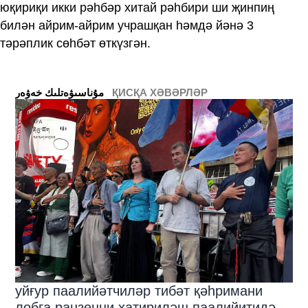
юқириқи икки рәһбәр хитай рәһбири ши җинпиң
билән айрим-айрим учрашқан һәмдә йәнә 3
тәрәплик сөһбәт өткүзгән.
ҚИСҚА ХӘВӘРЛӘР
ﻣﯘﻧﺎﺳﯩﯟﻩﺗﻠﯩﻚ ﺧﻪﯞﻩﺭ
уйғур паалийәтчиләр тибәт қәһримани
лобга раңзенни хатириләш паалийитидә