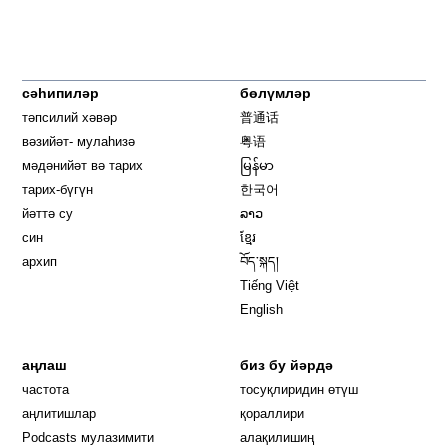
сәһипиләр
бөлүмләр
тәпсилий хәвәр
普通话
вәзийәт- мулаһизә
粤语
мәдәнийәт вә тарих
မြန်မာ
тарих-бүгүн
한국어
йәттә су
ລາວ
син
ខ្មែរ
архип
བོད་སྐད།
Tiếng Việt
English
аңлаш
биз бу йәрдә
частота
тосуқлиридин өтүш
Opens in new window
аңлитишлар
қораллири
Podcasts мулазимити
алақилишиң