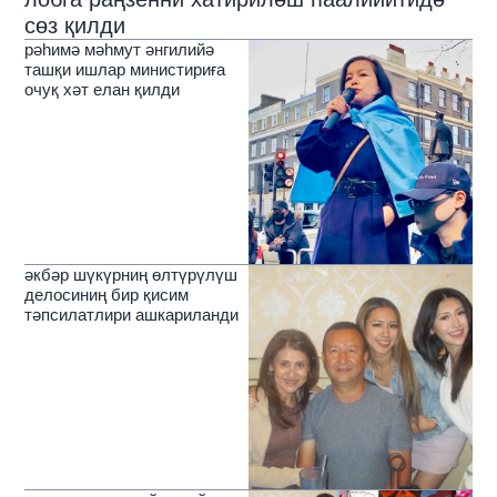
сөз қилди
рәһимә мәһмут әнгилийә
ташқи ишлар министириға
очуқ хәт елан қилди
әкбәр шүкүрниң өлтүрүлүш
делосиниң бир қисим
тәпсилатлири ашкариланди