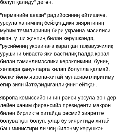
болуп қалиду" дегән.
"германийә авази" радийосиниң ейтишичә,
урсула ханимниң бейҗиңдики зияритиниң
муһим темилириниң бири украина мәсилиси
икән. у ши җинпиң билән көрүшкәндә,
"русийәниң украинаға қаратқан таҗавузчилиқ
урушини бивастә яки вастилиқ һалда қорал
билән тәминлимәслики керәкликини, буниң
хәлқара қанунларға хилап болупла қалмай,
бәлки йәнә явропа-хитай мунасивәтлиригиму
еғир зиян йәткүзидиғанлиқини" ейтқан.
явропа комиссийониниң рәиси урсула вон дер
лейен ханим фирансийә президенти макрон
билән бирликтә хитайда рәсмий зиярәттә
болуватқан болуп, улар бу зияритидә хитай
баш министири ли чяң биләнму көрүшкән.