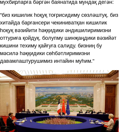
мухбирларға бәргән баянатида мундақ дегән:
"биз кишилик һоқуқ тоғрисидиму сөзләштуқ. биз
хитайда барғансери чекиниватқан кишилик
һоқуқ вәзийити һәққидики әндишилиримизни
оттуриға қойдуқ. болупму шинҗаңдики вәзийәт
кишини техиму қайғуға салиду. бизниң бу
мәсилә һәққидики сөһбәтлиримизни
давамлаштурушимиз интайин муһим."