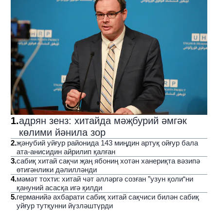
1
.
адрян зенз: хитайда мәҗбурий әмгәк
көлими йәнила зор
2
.
җәнубий уйғур районида 143 миңдин артуқ ойғур бала
ата-анисидин айрилип қалған
3
.
сабиқ хитай сақчи җаң ябониң хотән ханериқта вәзипә
өтигәнлики дәлилләнди
4
.
мәмәт тохти: хитай чәт әлләргә созған ”узун қоли“ни
қануний асасқа игә қилди
5
.
германийә ахбарати сабиқ хитай сақчиси билән сабиқ
уйғур тутқунни йүзләштүрди