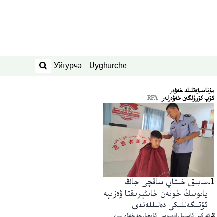
Уйғурчә
Uyghurche
ئىزدەش
ﻣﯘﻧﺎﺳﯩﯟﻩﺗﻠﯩﻚ ﺧﻪﯞﻩﺭ
كۆپ كۆرۈلگەن خەۋەرلەر
RFA
1
.
سابىق خىتاي ساقچى جاڭ
يابونىڭ خوتەن خانئېرىقتا ۋەزىپە
ئۆتىگەنلىكى دەلىللەندى
2
.
ئەركىن ئاسىيا رادىيوسى ئۇيغۇرچە خەۋەرلىرى