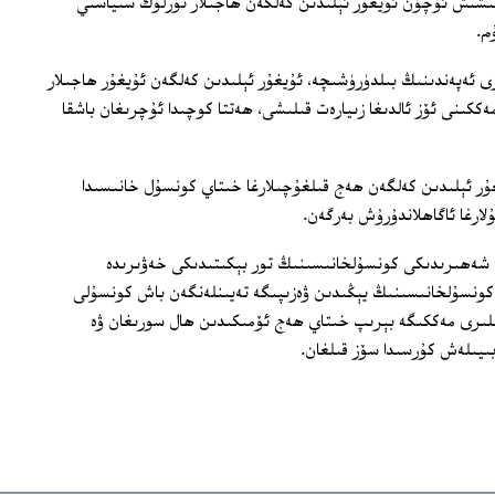
تنىشىش ئۈچۈن ئۇيغۇر ئېلىدىن كەلگەن ھاجىلار تۈرلۈك سىياسىي
م.
 ئەپەندىنىڭ بىلدۈرۈشىچە، ئۇيغۇر ئېلىدىن كەلگەن ئۇيغۇر ھاجىلار
مەككىنى ئۆز ئالدىغا زىيارەت قىلىشى، ھەتتا كوچىدا ئۇچرىغان باشقا
غۇر ئېلىدىن كەلگەن ھەج قىلغۇچىلارغا خىتاي كونسۇل خانىسىدا
رغا ئاگاھلاندۇرۇش بەرگەن.
 شەھىرىدىكى كونسۇلخانىسىنىڭ تور بېكىتىدىكى خەۋىرىدە
ينىڭ 1-كۈنى خىتاي كونسۇلخانىسىنىڭ يېڭىدىن ۋەزىپىگە تەيىنلەنگەن باش كونسۇلى
ىملىرى مەككىگە بېرىپ خىتاي ھەج ئۆمىكىدىن ھال سورىغان ۋە
ىيىلەش كۇرسىدا سۆز قىلغان.