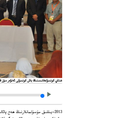
خىتاي كونسۇلخانىسىنىڭ باش كونسۇلى ئەنۋەر سۆز قىلماقتا. 2013-يىلى ئۆكتەبى
2013-يىللىق مۇسۇلمانلارنىڭ ھەج پائ