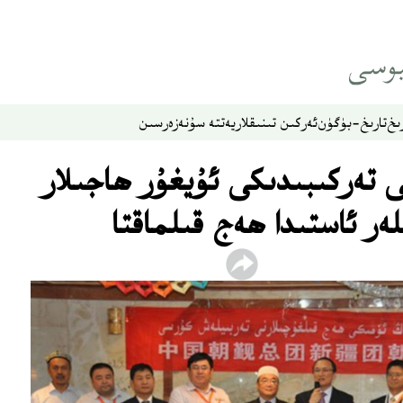
ىخ
تارىخ-بۈگۈن
ئەركىن تىنىقلار
يەتتە سۇ
نەزەر
سىن
 تەركىبىدىكى ئۇيغۇر ھاجىلار
ەر ئاستىدا ھەج قىلماقتا