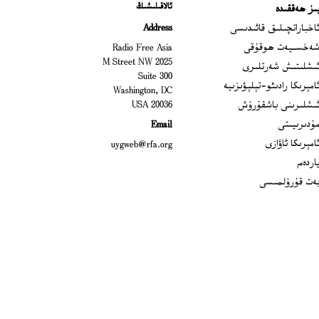
ئالاقىلىشىڭ
ىز ھەققىدە
Ope
اخباراتچىلىق قائىدىسى
Address
Open
ەخسىيەت ھوقۇقى
Radio Free Asia
2025 M Street NW
Op
ىشلىتىش شەرتلىرى
Suite 300
Opens
امېرىكا رادىئو-تېلېۋىزىيە
Washington, DC
ىشلىرىنى باشقۇرۇش
20036 USA
Opens in new window
ۇدىرىيىتى
Email
Opens in new window
امېرىكا ئاۋازى
uygweb@rfa.org
اردەم
ەت قۇرۇلمىسى