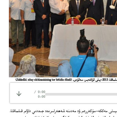
ر، سەئۇدى.
(Jiddediki xitay elchixanisining tor bétidin élindi)
/
0:00
0:00
الىيىتى مەككە-مۇكەررەم ۋە مەدىنە شەھەرلىرىدە جىددىي داۋام قىلماقتا.