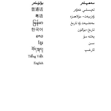
سەھىپىلەر
بۆلۈملەر
تەپسىلىي خەۋەر
普通话
ۋەزىيەت- مۇلاھىزە
粤语
مەدەنىيەت ۋە تارىخ
မြန်မာ
تارىخ-بۈگۈن
한국어
يەتتە سۇ
ລາວ
سىن
ខ្មែរ
ئارخىپ
བོད་སྐད།
Tiếng Việt
English