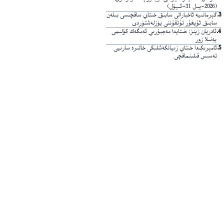
(2026-يىل 31-ئىيۇل)
3
.
گېرمانىيە ئاخباراتى سابىق خىتاي ساقچىسى بىلەن
سابىق ئۇيغۇر تۇتقۇننى يۈزلەشتۈردى
4
.
ئادريان زېنز: خىتايدا مەجبۇرىي ئەمگەك كۆلىمى
يەنىلا زور
5
.
ئامېرىكىدا خىتاي زىيانكەشلىكى خاتىرە سارىيى
تەسىس قىلىنماقچى