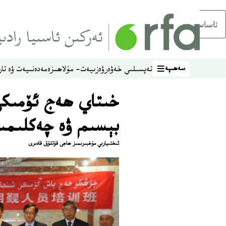
ئاساسلىق مەزمۇنغا ئاتلاڭ
سەھىپە
تەپسىلىي خەۋەر
ۋەزىيەت- مۇلاھىزە
مەدەنىيەت ۋە تار
سەھىپە
خىتاي ھەج ئۆمىكى
بېسىم ۋە چەكلىمىل
ئىختىيارىي مۇخبىرىمىز ھاجى قۇتلۇق قادىرى