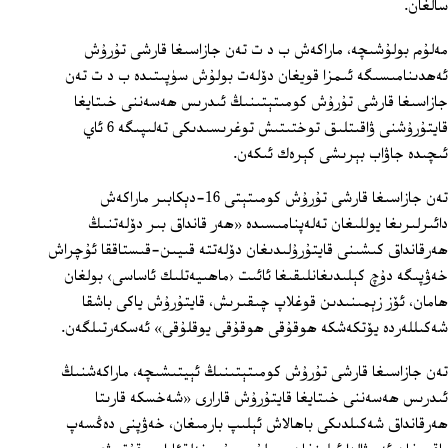
سالغان.
مەلۇم بولۇشىچە، ماراكەش ب د ت تەن جازاسىغا قارشى تۇرۇش
ئەھدىنامىسىگە ئىمزا قويغان دۆلەت بولۇش سۈپىتىدە ب د ت تەن
جازاسىغا قارشى تۇرۇش كومىتېتىنىڭ ئىدرىس ھەسەننى خىتايغا
قايتۇرۇشنى ۋاقىتلىق توختىتىش توغرىسىدىكى تەلىپىگە 6 ئاي
ئىچىدە جاۋاب بېرىشى كېرەك ئىكەن.
تەن جازاسىغا قارشى تۇرۇش كومىتېتى 16-دېكابىر ماراكەش
دائىرلىرىغا يوللىغان تەلەپنامىسىدە «ھەر قانداق بىر دۆلەتنىڭ
ھەرقانداق كىشىنى قايتۇرۇلىدىغان دۆلەتتە قىيىن-قىستاققا ئۇچراش
خەۋپىگە دۇچ كېلىدىغانلىقىغا ئائىت ‹ماھىيەتلىك ئاساسى› بولغان
ھامان، ئۆز زېمىنىدىن قوغلاپ چىقىرىش، قايتۇرۇش ياكى باشقا
شەكىللەردە يۆتكەشكە ھوقۇقى ھوقۇقى يوقلۇقى» ئەسكەرتىلگەن.
تەن جازاسىغا قارشى تۇرۇش كومىتېتىنىڭ ئېيتىشىچە، ماراكەشنىڭ
ئىدرىس ھەسەننى خىتايغا قايتۇرۇش قارارى «شەخسكە قارىتا
ھەرقانداق شەكىلدىكى باھالاش ئېلىپ بارمىغان، خەۋپنى دەڭسەپ