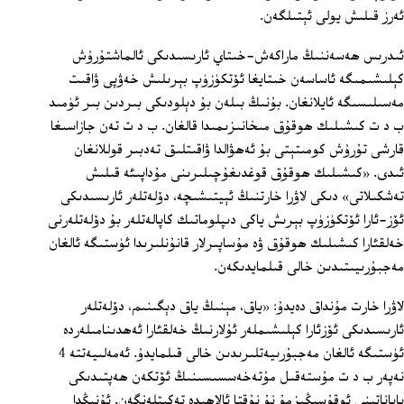
ئەرز قىلىش يولى ئېتىلگەن.
ئىدرىس ھەسەننىڭ ماراكەش-خىتاي ئارىسىدىكى ئالماشتۇرۇش
كېلىشىمىگە ئاساسەن خىتايغا ئۆتكۈزۈپ بېرىلىش خەۋپى ۋاقىت
مەسىلىسىگە ئايلانغان. بۇنىڭ بىلەن بۇ دېلودىكى بىردىن بىر ئۈمىد
ب د ت كىشىلىك ھوقۇق مىخانىزىمىدا قالغان. ب د ت تەن جازاسىغا
قارشى تۇرۇش كومىتېتى بۇ ئەھۋالدا ۋاقىتلىق تەدبىر قوللانغان
ئىدى. «كىشىلىك ھوقۇق قوغدىغۇچىلىرىنى مۇداپىئە قىلىش
تەشكىلاتى» دىكى لاۋرا خارتنىڭ ئېيتىشىچە، دۆلەتلەر ئارىسىدىكى
ئۆز-ئارا ئۆتكۈزۈپ بېرىش ياكى دىپلوماتىك كاپالەتلەر بۇ دۆلەتلەرنى
خەلقئارا كىشىلىك ھوقۇق ۋە مۇساپىرلار قانۇنلىرىدا ئۈستىگە ئالغان
مەجبۇرىيىتىدىن خالى قىلمايدىكەن.
لاۋرا خارت مۇنداق دەيدۇ: «ياق، مېنىڭ ياق دېگىنىم، دۆلەتلەر
ئارىسىدىكى ئ‍ۆزئارا كېلىشىملەر ئۇلارنىڭ خەلقئارا ئەھدىنامىلەردە
ئۈستىگە ئالغان مەجبۇرىيەتلىرىدىن خالى قىلمايدۇ. ئەمەلىيەتتە 4
نەپەر ب د ت مۇستەقىل مۇتەخەسسىسىنىڭ ئ‍ۆتكەن ھەپتىدىكى
باياناتىنى ئوقۇسىڭىزمۇ نۇ نۇقتا ئالاھىدە تەكىتلەنگەن. ئۇنىڭدا