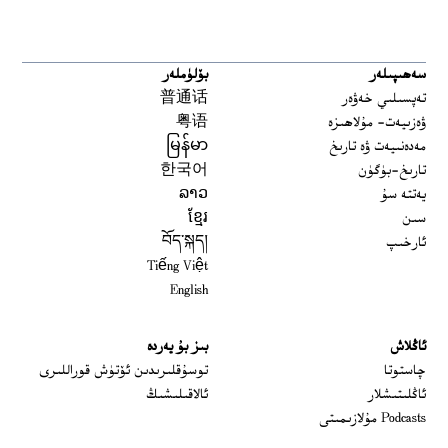
سەھىپىلەر
بۆلۈملەر
تەپسىلىي خەۋەر
普通话
ۋەزىيەت- مۇلاھىزە
粤语
مەدەنىيەت ۋە تارىخ
မြန်မာ
تارىخ-بۈگۈن
한국어
يەتتە سۇ
ລາວ
سىن
ខ្មែរ
ئارخىپ
བོད་སྐད།
Tiếng Việt
English
ئاڭلاش
بىز بۇ يەردە
 window
چاستوتا
توسۇقلىرىدىن ئۆتۈش قوراللىرى
ئاڭلىتىشلار
ئالاقىلىشىڭ
Podcasts مۇلازىمىتى