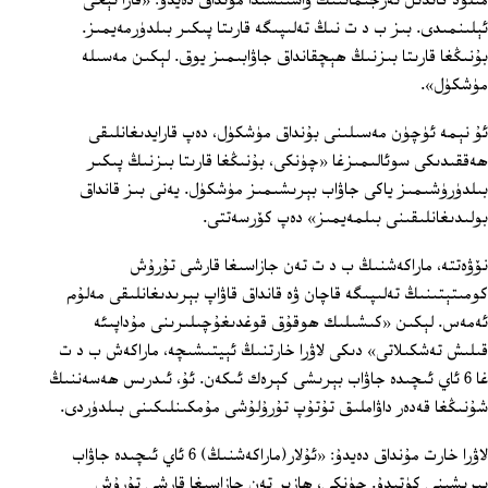
مىلود كاندىل تەرجىماننىڭ ۋاستىسىدا مۇنداق دەيدۇ: «قارا تېخى
ئېلىنمىدى. بىز ب د ت نىڭ تەلىپىگە قارىتا پىكىر بىلدۈرمەيمىز.
بۇنىڭغا قارىتا بىزنىڭ ھېچقانداق جاۋابىمىز يوق. لېكىن مەسىلە
مۈشكۈل».
ئۇ نېمە ئۈچۈن مەسىلىنى بۇنداق مۈشكۈل، دەپ قارايدىغانلىقى
ھەققىدىكى سوئالىمىزغا «چۈنكى، بۇنىڭغا قارىتا بىزنىڭ پىكىر
بىلدۈرۈشىمىز ياكى جاۋاب بېرىشىمىز مۈشكۈل. يەنى بىز قانداق
بولىدىغانلىقىنى بىلمەيمىز» دەپ كۆرسەتتى.
نۆۋەتتە، ماراكەشنىڭ ب د ت تەن جازاسىغا قارشى تۇرۇش
كومىتېتىنىڭ تەلىپىگە قاچان ۋە قانداق قاۋاپ بېرىدىغانلىقى مەلۇم
ئەمەس. لېكىن «كىشىلىك ھوقۇق قوغدىغۇچىلىرىنى مۇداپىئە
قىلىش تەشكىلاتى» دىكى لاۋرا خارتنىڭ ئېيتىشىچە، ماراكەش ب د ت
غا 6 ئاي ئىچىدە جاۋاب بېرىشى كېرەك ئىكەن. ئۇ، ئىدرىس ھەسەننىڭ
شۇنىڭغا قەدەر داۋاملىق تۇتۇپ تۇرۇلۇشى مۇمكىنلىكىنى بىلدۈردى.
لاۋرا خارت مۇنداق دەيدۇ: «ئۇلار(ماراكەشنىڭ) 6 ئاي ئىچىدە جاۋاب
بېرىشىنى كۈتىدۇ. چۈنكى، ھازىر تەن جازاسىغا قارشى تۇرۇش