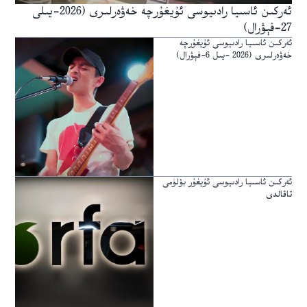
ئەركىن ئاسىيا رادىيوسى ئۇيغۇرچە خەۋەرلىرى (2026-يىلى
27-فېۋرال)
ئەركىن ئاسىيا رادىيوسى ئۇيغۇرچە
خەۋەرلىرى (2026 -يىل 6-فېۋرال)
ئەركىن ئاسىيا رادىيوسى ئۇيغۇر بۆلۈمى
تاقالدى