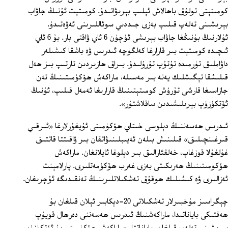
كومىتېتى تولۇق باھالاش ئېلىپ بېرىۋاتىدۇ. كومىتېت ئۇنىڭ جاۋاب
بېرىشىنى تەلەپ قىلىپ بەزى جىددىي سوئاللىرىنى ئەۋەتىدۇ.
ئۇلارنىڭ بۇنىڭغا جاۋاب بېرىشى ئۈچۈن 6 ئاي ۋاقتى بار. بۇ 6 ئاي
ئىچىدە كومىتېت بىر قارارغا كەلگۈچە ئىدرىس ۋە باشقا كىشىلەر
داۋاملىق تۈرمىدە تۇتۇپ تۇرۇلىدۇ. بىراق ھازىردىن تارتىپ بىز ھەل
قىلىشقا تېگىشلىك يەنە بىر مەسىلە، ماراكەش ھۆكۈمىتىنىڭ تەن
جازاسىغا قارشى تۇرۇش كومىتېتىنىڭ قارارىغا ئەمەل قىلىپ، ئۇنىڭ
ئۆتكۈزۈپ بېرىلىشىدىن ساقلاشتۇر».
ئىدرىس ھەسەننىڭ دېلوسى خىتاي ھۆكۈمىتى ئۇيغۇرلارغا «ئىرقىي
قىرغىنچىلىق» قىلىنىش بىلەن ئەيىبلىنىۋاتقان بىر ۋاقىتتا قاتتىق
غۇلغۇلا قوزغاپ، خەلقئارالىق بىر دېلوغا ئايلانغان. ماراكەش
ھۆكۈمىتىنىڭ ھەرىكىتى بەزى غەرب ھۆكۈمەتلىرى. پارلامېنت
ئەزالىرى ۋە كىشىلىك ھوقۇق تەشكىلاتلىرىنىڭ تەنقىدىگە ئۇچرىغان.
چېگراسىز مۇخبىرلار تەشكىلاتى 20-دېكابىر ئېلان قىلغان بۇ
ھەقتىكى باياناتىدا، ماراكەشنىڭ ئىدرىس ھەسەننى دەرھال قويۇپ