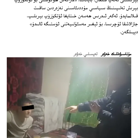
بېرىشىنى تەلەپ قىلغان. باياناتتا، «ماراكەش ھۆكۈمىتى بۇ ئۆتكۈزۈپ
بېرىش تەلىپىنىڭ سىياسىي مۇددىئاسىنى نەزەردىن ساقىت
قىلالمايدۇ. ئەگەر ئىدرىس ھەسەن خىتايغا ئۆتكۈزۈپ بېرىلىپ،
جازالاشقا ئۇچرىسا، بۇ ئېغىر مەسئۇلىيەتنى ئۈستىگە ئالىدۇ»
دېيىلگەن.
ﻣﯘﻧﺎﺳﯩﯟﻩﺗﻠﯩﻚ ﺧﻪﯞﻩﺭ
تەپسىلىي خەۋەر