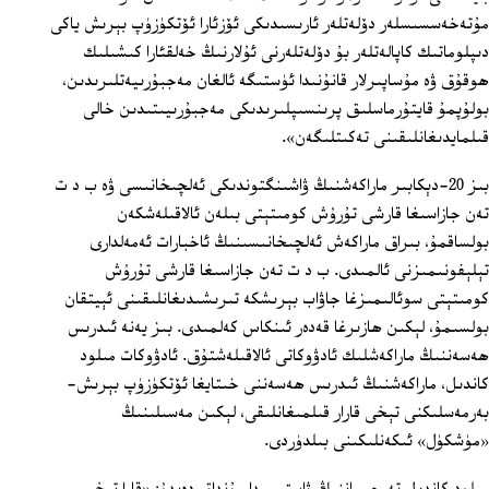
مۇتەخەسسىسلەر دۆلەتلەر ئارىسىدىكى ئۆزئارا ئۆتكۈزۈپ بېرىش ياكى
دىپلوماتىك كاپالەتلەر بۇ دۆلەتلەرنى ئۇلارنىڭ خەلقئارا كىشىلىك
ھوقۇق ۋە مۇساپىرلار قانۇنىدا ئۈستىگە ئالغان مەجبۇرىيەتلىرىدىن،
بولۇپمۇ قايتۇرماسلىق پرىنسىپلىرىدىكى مەجبۇرىيىتىدىن خالى
قىلمايدىغانلىقىنى تەكىتلىگەن».
بىز 20-دېكابىر ماراكەشنىڭ ۋاشىنگتوندىكى ئەلچىخانىسى ۋە ب د ت
تەن جازاسىغا قارشى تۇرۇش كومىتېتى بىلەن ئالاقىلەشكەن
بولساقمۇ، بىراق ماراكەش ئەلچىخانىسىنىڭ ئاخبارات ئەمەلدارى
تېلېفونىمىزنى ئالمىدى. ب د ت تەن جازاسىغا قارشى تۇرۇش
كومىتېتى سوئالىمىزغا جاۋاب بېرىشكە تىرىشىدىغانلىقىنى ئېيتقان
بولسىمۇ، لېكىن ھازىرغا قەدەر ئىنكاس كەلمىدى. بىز يەنە ئىدرىس
ھەسەننىڭ ماراكەشلىك ئادۋوكاتى ئالاقىلەشتۇق. ئادۋوكات مىلود
كاندىل، ماراكەشنىڭ ئىدرىس ھەسەننى خىتايغا ئۆتكۈزۈپ بېرىش-
بەرمەسلىكنى تېخى قارار قىلمىغانلىقى، لېكىن مەسىلىنىڭ
«مۈشكۈل» ئىكەنلىكىنى بىلدۈردى.