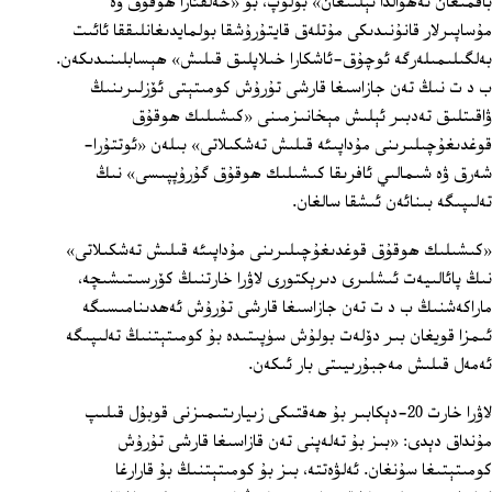
باقمىغان ئەھۋالدا ئېلىنغان» بولۇپ، بۇ «خەلقئارا ھوقۇق ۋە
مۇساپىرلار قانۇنىدىكى مۇتلەق قايتۇرۇشقا بولمايدىغانلىققا ئائىت
بەلگىلىمىلەرگە ئوچۇق-ئاشكارا خىلاپلىق قىلىش» ھېسابلىنىدىكەن.
ب د ت نىڭ تەن جازاسىغا قارشى تۇرۇش كومىتېتى ئۆزلىرىنىڭ
ۋاقىتلىق تەدبىر ئېلىش مېخانىزمىنى «كىشىلىك ھوقۇق
قوغدىغۇچىلىرىنى مۇداپىئە قىلىش تەشكىلاتى» بىلەن «ئوتتۇرا-
شەرق ۋە شىمالىي ئافرىقا كىشىلىك ھوقۇق گۇرۇپپىسى» نىڭ
تەلىپىگە بىنائەن ئىشقا سالغان.
«كىشىلىك ھوقۇق قوغدىغۇچىلىرىنى مۇداپىئە قىلىش تەشكىلاتى»
نىڭ پائالىيەت ئىشلىرى دىرېكتورى لاۋرا خارتنىڭ كۆرسىتىشىچە،
ماراكەشنىڭ ب د ت تەن جازاسىغا قارشى تۇرۇش ئەھدىنامىسىگە
ئىمزا قويغان بىر دۆلەت بولۇش سۈپىتىدە بۇ كومىتېتنىڭ تەلىپىگە
ئەمەل قىلىش مەجبۇرىيىتى بار ئىكەن.
لاۋرا خارت 20-دېكابىر بۇ ھەقتىكى زىيارىتىمىزنى قوبۇل قىلىپ
مۇنداق دېدى: «بىز بۇ تەلەپنى تەن قازاسىغا قارشى تۇرۇش
كومىتېتىغا سۇنغان. ئەلۋەتتە، بىز بۇ كومىتېتنىڭ بۇ قارارغا