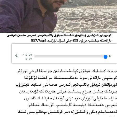
كومپيۇتېر ئىنژېنېرى ۋە ئۇيغۇر كىشىلىك ھوقۇق پائالىيەتچىسى ئىدرىس ھەسەن ئەپەندى
ماراكەشكە مېڭىشتىن بۇرۇن. 2021-يىلى ئىيۇل، تۈركىيە.
(RFA/Azigh)
/
0:00
0:00
ب د ت كىشىلىك ھوقۇق كېڭىشىنىڭ تەن جازاسىغا قارشى تۇرۇش
كومىتېتى ماراكەش سوت مەھكىمىسىنىڭ ماراكەشتە تۇتقۇندا
تۇرىۋاتقان ئۇيغۇر پائالىيەتچى ئىدرىس ھەسەننى خىتايغا قايتۇرۇپ
بېرىشكە يېشىل چىراغ يېقىشىغا قارشى ھەرىكەتكە ئۆتكەن. تەن
جازاسىغا قارشى تۇرۇش كومىتېتى ئۆتكەن ھەپتىنىڭ ئاخىرى
ئىدرىس ھەسەننىڭ دېلوسىغا ئارىلىشىپ، ئۆزىنىڭ خەلقئارا
ئەھدىنامىلەردىكى ۋاقىتلىق تەدبىر قوللىنىش مېخانىزمىنى ئىشقا