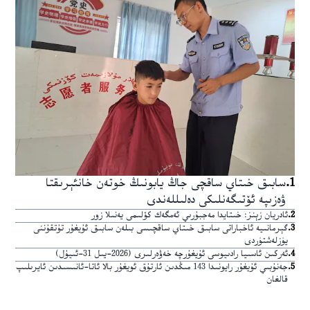
1
.
سابىق خىتاي ساقچى جاڭ يابونىڭ خوتەن خانئېرىقتا
ۋەزىپە ئۆتىگەنلىكى دەلىللەندى
2
.
ئادريان زېنز: خىتايدا مەجبۇرىي ئەمگەك كۆلىمى يەنىلا زور
3
.
گېرمانىيە ئاخباراتى سابىق خىتاي ساقچىسى بىلەن سابىق ئۇيغۇر تۇتقۇننى
يۈزلەشتۈردى
4
.
ئەركىن ئاسىيا رادىيوسى ئۇيغۇرچە خەۋەرلىرى (2026-يىل 31-ئىيۇل)
5
.
جەنۇبىي ئۇيغۇر رايونىدا 143 مىڭدىن ئارتۇق ئويغۇر بالا ئاتا-ئانىسىدىن ئايرىلىپ
قالغان