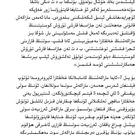
كېلىشىدىن بەك خۇشال بولدۇق. بۇنىڭدا ب د ت دىكى باشقا
مۇتەخەسسىسلەرمۇ ئەگەر ئۇ خىتايغا قايتۇرۇلسا زور خەۋپكە
ئۇچرايدىغانلىقى ئېنىق ئىكەنلىكىنى بىلدۈردى. مانا ئەمدى ماراكەش
قانۇنى جەھەتتىن تەن جازاسىغا قارشى تۇرۇش كومىتېتىنىڭ
ۋاقىتلىق تەدبىرىگە ئەمەل قىلىش مەسئۇلىيىتى بار. شۇڭا بىز
ماراكەشنىڭ خەلقئارا مەجبۇرىيىتىنى ئادا قىلىپ، سوتنىڭ قارارىنى
ئىجرا قىلىشنى توختىتىشنى، ب د ت تەن جازاسىغا قارشى تۇرۇش
كومىتېتىنىڭ دېلو ئ‍ۈستىدىن تولۇق تەكشۈرۈش ئېلىپ بېرىشىغا
ھەمكارلىشىشىنى ئۈمىد قىلىمىز.»
بۇ يىل 7-ئايدا ماراكەشنىڭ كاسابىلانكا خەلقئارا ئايرودرومىدا تۇتۇپ
قېلىنغان ئىدرىس ھەسەن، ماراكەش سوتىدا سوتلانغان. ئۇنىڭ سوتى
يېقىنقى 5 ئاي ئىچىدە 5 قېتىم كېچىكتۈرۈلگەن. ئىنتېرپول يەنى
خەلقئارا ساقچى تەشكىلاتى ئۇنىڭغا چىقارغان قىزىل تاشلىق تۇتۇش
بۇيرۇقىنى بىكار قىلغان بولسىمۇ، بىراق ماراكەش ئەرزىيەت سوتى
ئۆتكەن ھەپتە ھۆكۈم چىقىرىپ، ئۇنىڭ خىتايغا قايتۇرۇلۇشىغا
يېشىل چىراغ ياققان. ئەرزىيەت سوتىنىڭ قارارى ئاخىرقى ھۆكۈم
بولۇپ، بۇنىڭ يۇقىرى دەرىجىلىك ماراكەش سوت مەھكىمىلىرىگە