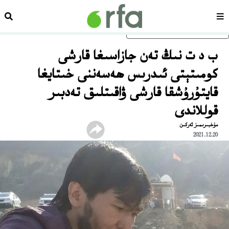
سەھىپە
ئىزد
ئاساسلىق مەزمۇنغا ئاتلاڭ
ب د ت نىڭ تەن جازاسىغا قارشى
كومىتېتى ئىدرىس ھەسەننى خىتايغا
قايتۇرۇشقا قارشى ۋاقىتلىق تەدبىر
قوللاندى
مۇخبىرىمىز ئەركىن
2021.12.20