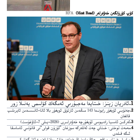
كۆپ كۆرۈلگەن خەۋەرلەر (Most Read)
RFA
1
.
ئادريان زېنز: خىتايدا مەجبۇرىي ئەمگەك كۆلىمى يەنىلا زور
2
.
جەنۇبىي ئۇيغۇر رايونىدا 143 مىڭدىن ئارتۇق ئويغۇر بالا ئاتا-ئانىسىدىن ئايرىلىپ
قالغان
3
.
ئەركىن ئاسىيا رادىيوسى ئۇيغۇرچە خەۋەرلىرى (2026-يىلى 7-ئاۋغۇست)
4
.
مەمەت توختى: خىتاي چەت ئەللەرگە سوزغان ”ئۇزۇن قولى“نى قانۇنىي ئاساسقا
ئىگە قىلدى
5
.
سابىق خىتاي ساقچى جاڭ يابونىڭ خوتەن خانئېرىقتا ۋەزىپە ئۆتىگەنلىكى