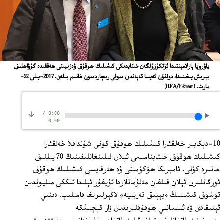
ياۋروپا پارلامېنتىدا ئۆتكۈزۈلگەن خىتايدىكى كىشىلىك ھوقۇق ۋەزىيىتى ھەققىدە گۇۋاھلىق
بېرىش يىغىنىدا، دولقۇن ئەيسا ئەپەندى سوفى رىچاردسون خانىم بىلەن. 2017-يىلى 22-
مارت.
(RFA/Ekrem)
/
0:00
0:00
10-دېكابىر خەلقئارا كىشىلىك ھوقۇق كۈنى شۇنداقلا خەلقئارا
كىشىلىك ھوقۇق خىتابنامىسى ئېلان قىلىنغانلىقىنىڭ 70 يىللىق
خاتىرە كۈنى. ئامېرىكا ھۆكۈمىتى ۋە ھەرقايسى كىشىلىك ھوقۇق
ئورگانلىرى ئېلان قىلغان مەلۇماتلاردا ئۇيغۇر ئېلىدا ئىككى مىليوندىن
ئوشۇق كىشىنىڭ «يېپىق تەربىيە» لاگېرلىرىغا قامىلىپ، دىنىي
ئېتىقادى ۋە ئىنسانىي ھوقۇقلىرىدىن ۋاز كېچىشكە