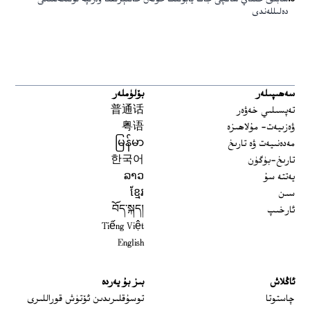
دەلىللەندى
سەھىپىلەر
بۆلۈملەر
تەپسىلىي خەۋەر
普通话
ۋەزىيەت- مۇلاھىزە
粤语
مەدەنىيەت ۋە تارىخ
မြန်မာ
تارىخ-بۈگۈن
한국어
يەتتە سۇ
ລາວ
سىن
ខ្មែរ
ئارخىپ
བོད་སྐད།
Tiếng Việt
English
ئاڭلاش
بىز بۇ يەردە
 window
چاستوتا
توسۇقلىرىدىن ئۆتۈش قوراللىرى