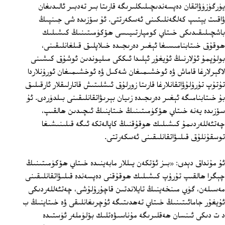
يۈرگۈزۈۋاتقان دەپسەندىچىلىكلىرىگە قارىتا بىر تەدبىر ئالىدىغان
ۋاقىت يېتىپ كەلگەنلىكىنى ئەسكەرتتى. ئۇ سۆزىدە شى جىنپىڭ
باشچىلىقىدىكى خىتاي كومپارتىيىسى ھۆكۈمىتىنىڭ كىشىلىك
ھوقۇق خىتابنامىسىغا ئېغىر دەرىجىدە خىلاپلىق قىلغانلىقىنى،
بولۇپمۇ ئۇلارنىڭ ئۇيغۇر ئېلىدا ئىككى مىليوندىن ئوشۇق كىشىنى
لاگېرلارغا قاماش ۋە ئوخشىمىغان شەكىل ۋە ئوخشىمىغان ئورۇنلاردا
تۇتۇپ تۇرۇلۇۋاتقانلارغا قارىتا زورلۇق ئىشلىتىش قاتارلىقلار ئارقىلىق
بۇ خىتابنامىگە ئېغىر دەرىجىدە زىيان بېرىۋاتقانلىقىنى بىلدۈردى. ئۇ
سۆزىدە يەنە خىتاي ھۆكۈمىتىنىڭ خىتاينىڭ ئىچىدىن ھالقىپ،
چەتئەللەردىمۇ كىشىلىك ھوقۇقنىڭ كاپالەتكە ئىگە قىلىنىشىغا
توسقۇنلۇق قىلىۋاتقانلىقىنى ئەسكەرتتى.
ئۇ مۇنداق دېدى: «بىز ئۆتكەن يىللار مابەينىدە خىتاي ھۆكۈمىتىنىڭ
چېگرا ھالقىپ تۇرۇپ كىشىلىك ھوقۇقنى دەپسەندە قىلىۋاتقانلىقىنى
مەسىلەن، گۈي مىنخەينىڭ تايلاندتىن قاچۇرۇلۇشى، چەتئەللەردىكى
ئۇيغۇر جامائىتىنىڭ خىتاي تەھدىتىگە ئۇچرىغانلىقى ۋە خىتاينىڭ ب
د ت دىكى ئىنسان ھەقلىرىگە مۇناسىۋەتلىك بۆلۈملەر ئۈستىدە