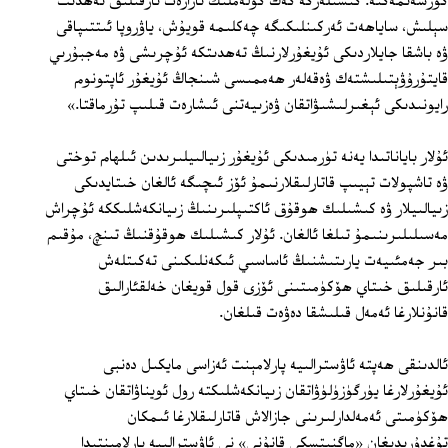
كۆرسەتمەكتە. كىشىلەرگە كەڭ كۆلەملىك نازارەت ئارقىلىق تەھدىت
سېلىش، ساياھەت ئەركىنلىكىگە چەكلىمە قويۇش، ياۋروپا ئىتتىپاقى
ۋە باشقا جايلاردىكى ئۇيغۇرلارنىڭ تەھدىتكە ئۇچرىشى ۋە مەجبۇرىي
قايتۇرۇۋېتىلىشتەك ۋەقەلەر ھەممىسى شىنجاڭ ئۇيغۇر ئاپتونوم
رايونىدىكى ئېغىرلىشىۋاتقان ۋەزىيەتنى ئىشارەت قىلىپ تۇرماقتا.»
ئۇلار باياناتىدا يەنە تۈرمىدىكى ئۇيغۇر زىيالىيلىرىدىن ئىلھام توختى
ۋە تاشپولات تېيىپ قاتارلىقلارنىمۇ ئۆز ئىچىگە ئالغان خىتايدىكى
زىيالىيلار ۋە كىشىلىك ھوقۇق ئاكتىپلىرىنىڭ زىيانكەشلىككە ئۇچراش
مەسىلىلىرىنىمۇ تىلغا ئالغان. ئۇلار كىشىلىك ھوقۇقنىڭ تىنچ، مۇقىم
بىر جەمئىيەت يارىتىشنىڭ ئاساسىي ئىكەنلىكىنى تەكىتلەش
ئارقىلىق خىتاي ھۆكۈمىتىنى ئۆزى قول قويغان خەلقئارالىق
قانۇنلارغا ئەمەل قىلىشقا دەۋەت قىلغان.
ئالدىنقى ھەپتە ئاۋسترالىيە پارلامېنت ئەزاسى مايكىل دەنبى
ئۇيغۇرلارغا يۈرگۈزۈلۈۋاتقان زىيانكەشلىكتە رول ئويناۋاتقان خىتاي
ھۆكۈمىتى ئەمەلدارلىرىنى جازالاش قاتارلىقلارغا ئىمكان
تۇغدۇرىدىغان «ماگنېتسكى قانۇنى» نى ئاۋسترالىيە پارلامېنتىدا