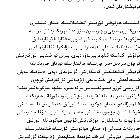
تونۇشتۇرغان ئىدى.
كىشىلىك ھوقۇقنى كۆزىتىش تەشكىلاتىنىڭ خىتاي ئىشلىرى
دىرېكتورى سوفى رىچاردسون سۆزىدە ئامېرىكا ۋە ئاۋسترالىيە
ھۆكۈمەتلىرىنىڭ «ماگنېتسكى قانۇنى» قاتارلىقلار ئارقىلىق
مۇناسىۋەتلىك خىتاي ئەمەلدارلىرىنى جاۋابكارلىققا تارتماقچى
بولۇشى كىشىگە ئىلھام بېرىدۇ، دېدى. بىراق ئۇ خىتاينى ئۆزگەرتىش
ئۈچۈن بىردىن-بىر چارىنىڭ خەلقئارانىڭ ئورتاق ھەرىكەتكە
ئۆتۈشى ئىكەنلىكىنى ئەسكەرتتى. ئۇ مۇنداق دېدى: «بىزنىڭ مەيلى
شىنجاڭدىكى ياكى خىتايدىكى ۋەزىيەتنى ئۆزگەرتىش ئۈچۈن
كۆرۈشنى ئارزۇ قىلىۋاتقىنىمىز بۇ ئەمەس. مەنچە ھۆكۈمەتلەر يەنىلا
كونكرېت بىر مەسىلە ئەتراپىغا زىچ ئۇيۇشۇپ ئورتاق ھەرىكەت
قىلمايۋاتىدۇ. خىتاي ھۆكۈمىتىنىڭ ئورتاق ھەمكارلىق ئاساسىدىكى
قارشىلىقتىن چۆچۈيدىغانلىقى ھەممىمىزگە ئايان. شۇڭا خىتايدىكى
مەۋجۇت مەسىلىلەرنى ئۆزگەرتىش ئۈچۈن ھۆكۈمەتلەر ئورتاق
ھەرىكەت قىلىشى ۋە خىتاي ھۆكۈمىتى ئۆزىنىڭ قىلغانلىرىنىڭ
جازاسىنى كۆرۈشى كېرەك. شۇندىلا خىتايدىكى ۋەزىيەتتە ئۆزگىرىش