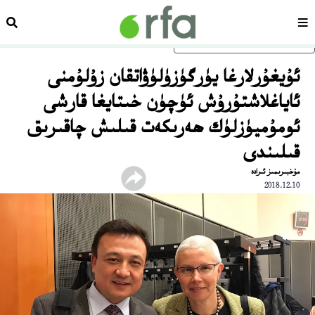
سەھىپە
ئىزد
ئاساسلىق مەزمۇنغا ئاتلاڭ
ئۇيغۇرلارغا يۈرگۈزۈلۈۋاتقان زۇلۇمنى
ئاياغلاشتۇرۇش ئۈچۈن خىتايغا قارشى
ئومۇميۈزلۈك ھەرىكەت قىلىش چاقىرىق
قىلىندى
مۇخبىرىمىز ئىرادە
2018.12.10