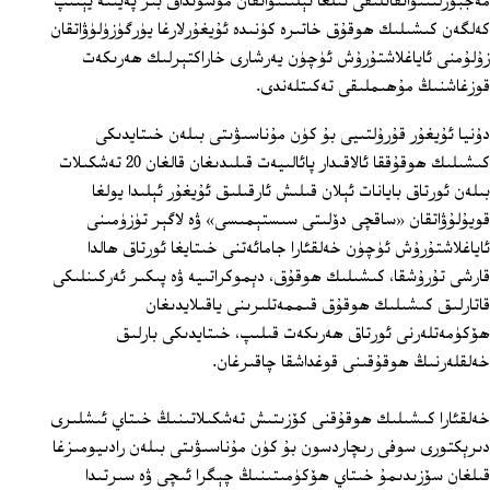
مەجبۇرلىنىۋاتقانلىقى تىلغا ئېلىنىۋاتقان مۇشۇنداق بىر پەيتتە يېتىپ
كەلگەن كىشىلىك ھوقۇق خاتىرە كۈنىدە ئۇيغۇرلارغا يۈرگۈزۈلۈۋاتقان
زۇلۇمنى ئاياغلاشتۇرۇش ئۈچۈن يەرشارى خاراكتېرلىك ھەرىكەت
قوزغاشنىڭ مۇھىملىقى تەكىتلەندى.
دۇنيا ئۇيغۇر قۇرۇلتىيى بۇ كۈن مۇناسىۋىتى بىلەن خىتايدىكى
كىشىلىك ھوقۇققا ئالاقىدار پائالىيەت قىلىدىغان قالغان 20 تەشكىلات
بىلەن ئورتاق بايانات ئېلان قىلىش ئارقىلىق ئۇيغۇر ئېلىدا يولغا
قويۇلۇۋاتقان «ساقچى دۆلىتى سىستېمىسى» ۋە لاگېر تۈزۈمىنى
ئاياغلاشتۇرۇش ئۈچۈن خەلقئارا جامائەتنى خىتايغا ئورتاق ھالدا
قارشى تۇرۇشقا، كىشىلىك ھوقۇق، دېموكراتىيە ۋە پىكىر ئەركىنلىكى
قاتارلىق كىشىلىك ھوقۇق قىممەتلىرىنى ياقىلايدىغان
ھۆكۈمەتلەرنى ئورتاق ھەرىكەت قىلىپ، خىتايدىكى بارلىق
خەلقلەرنىڭ ھوقۇقىنى قوغداشقا چاقىرغان.
خەلقئارا كىشىلىك ھوقۇقنى كۆزىتىش تەشكىلاتىنىڭ خىتاي ئىشلىرى
دىرېكتورى سوفى رىچاردسون بۇ كۈن مۇناسىۋىتى بىلەن رادىيومىزغا
قىلغان سۆزىدىمۇ خىتاي ھۆكۈمىتىنىڭ چېگرا ئىچى ۋە سىرتىدا