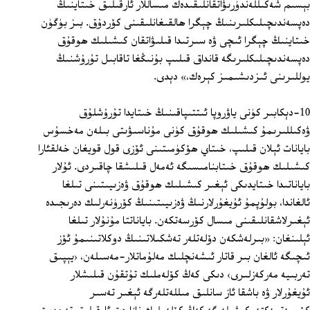
بېسىم شەكىللەندۈرىۋاتقانلىقىدەك مىساللار ئارقىلىق خىتاينىڭ
دەپسەندىچىلىكلىرىنىڭ چېگرا ھالقىغانلىقىنى كۆردۇق. بىز بۈگۈن
خىتاينىڭ چېگرا ئىچى ۋە سىرتىدا قىلىۋاتقان كىشىلىك ھوقۇق
دەپسەندىچىلىكلىرىگە قانداق قىلىپ بۇنىڭغا تاقابىل تۇرۇشنىڭ
يوللىرىنى ئىزدىشىمىز كېرەك،» دېدى.
10-دېكابىر كۈنى ياۋروپا ئىتتىپاقىنىڭ خىتايدا تۇرۇشلۇق
ۋەكىللىرىمۇ كىشىلىك ھوقۇق كۈنى مۇناسىۋىتى بىلەن مەخسۇس
بايانات ئېلان قىلىپ، خىتاي ھۆكۈمىتىنى ئۆزى قول قويغان خەلقئارا
كىشىلىك ھوقۇق خىتابنامىسىگە ئەمەل قىلىشقا چاقىردى. ئۇلار
باياناتىدا خىتايدىكى ئېغىر كىشىلىك ھوقۇق ۋەزىيىتىنى تىلغا
ئالغاندا، بولۇپمۇ ئۇيغۇرلارنىڭ ۋەزىيىتىنىڭ كۆرۈنەرلىك دەرىجىدە
ئېغىرلاشقانلىقىنى مىسال كۆرسەتكەن. باياناتتا مۇنۇلار تىلغا
ئېلىنغان: «بىرلەشكەن دۆلەتلەر تەشكىلاتىنىڭ دوكلاتىنىمۇ ئۆز
ئىچىگە ئالغان بىر قاتار ئىشەنچلىك مەلۇماتلار-مەسىلەن، ‹يېپىق
تەربىيە مەركەزلىرى› دىكى كەڭ كۆلەملىك تۇتقۇن قىلىشلار
ئۇيغۇرلار ۋە باشقا ئاز سانلىق مىللەتلەرگە ئېغىر تەسىر