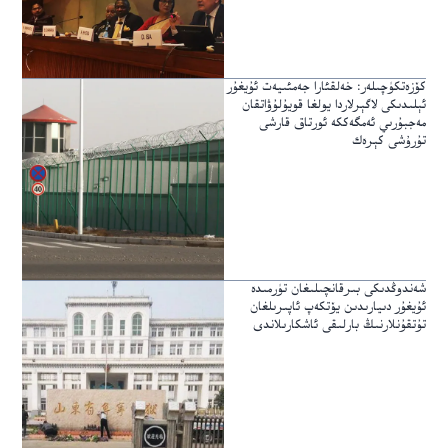
كۆزەتكۈچىلەر: خەلقئارا جەمئىيەت ئۇيغۇر
ئېلىدىكى لاگېرلاردا يولغا قويۇلۇۋاتقان
مەجبۇرىي ئەمگەككە ئورتاق قارشى
تۇرۇشى كېرەك
شەندوڭدىكى بىرقانچىلىغان تۈرمىدە
ئۇيغۇر دىيارىدىن يۆتكەپ ئاپىرىلغان
تۇتقۇنلارنىڭ بارلىقى ئاشكارىلاندى