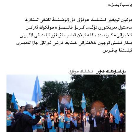
ياسىيالايمىز.»
بۈگۈن ئۇيغۇر كىشىلىك ھوقۇق قۇرۇلۇشىنىڭ تاشقى ئىشلارغا
مەسئۇل دىرېكتورى لۇئىسا گىرىۋ خانىممۇ «خوڭكوڭ ئەركىن
ئاخباراتى» گېزىتىدە ماقالە ئېلان قىلىپ، ئۇيغۇر ئېلىدىكى لاگېرنى
بىكار قىلىش ئۈچۈن خەلقئارانى خىتايغا قارشى ئورتاق جازا تەدبىرى
ئېلىشقا چاقىردى.
ﻣﯘﻧﺎﺳﯩﯟﻩﺗﻠﯩﻚ ﺧﻪﯞﻩﺭ
كىشىلىك ھوقۇق