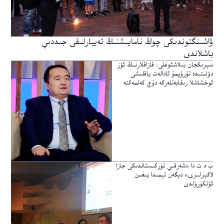
ۋاشىنگتوندىكى چوڭ نامايىشنىڭ تەييارلىقى جىددىي
باشلاندى
سېرىكجان بىلاشئوغلى: قازاقلارنىڭ ئۆز
دۆلىتىدە تۇرۇپمۇ ئادالەت ياقلىشى
ئوخشاشلا رىقابەتلەرگە دۇچ كەلمەكتە
ب د ت دا «شەرقىي تۈركىستاندىكى جازا
لاگېرلىرى» دېگەن تېمىدا يىغىن
ئۆتكۈزۈلدى