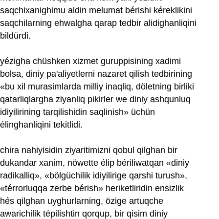
saqchixanighimu aldin melumat bérishi kéreklikini
saqchilarning ehwalgha qarap tedbir alidighanliqini
bildürdi.
yézigha chüshken xizmet guruppisining xadimi
bolsa, diniy pa'aliyetlerni nazaret qilish tedbirining
«bu xil murasimlarda milliy inaqliq, döletning birliki
qatarliqlargha ziyanliq pikirler we diniy ashqunluq
idiyilirining tarqilishidin saqlinish» üchün
élinghanliqini tekitlidi.
chira nahiyisidin ziyaritimizni qobul qilghan bir
dukandar xanim, nöwette élip bériliwatqan «diniy
radikalliq», «bölgüchilik idiyilirige qarshi turush»,
«térrorluqqa zerbe bérish» heriketliridin ensizlik
hés qilghan uyghurlarning, özige artuqche
awarichilik tépilishtin qorqup, bir qisim diniy