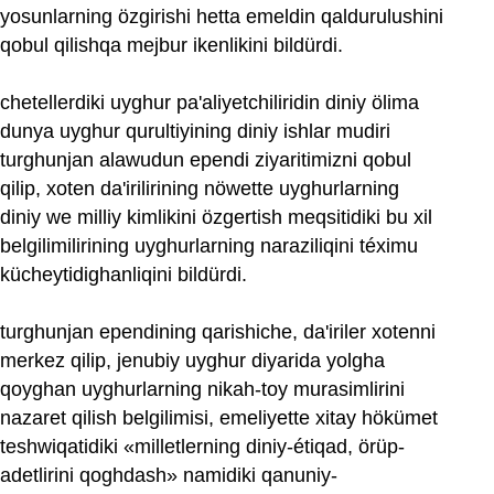
yosunlarning özgirishi hetta emeldin qaldurulushini
qobul qilishqa mejbur ikenlikini bildürdi.
chetellerdiki uyghur pa'aliyetchiliridin diniy ölima
dunya uyghur qurultiyining diniy ishlar mudiri
turghunjan alawudun ependi ziyaritimizni qobul
qilip, xoten da'irilirining nöwette uyghurlarning
diniy we milliy kimlikini özgertish meqsitidiki bu xil
belgilimilirining uyghurlarning naraziliqini téximu
kücheytidighanliqini bildürdi.
turghunjan ependining qarishiche, da'iriler xotenni
merkez qilip, jenubiy uyghur diyarida yolgha
qoyghan uyghurlarning nikah-toy murasimlirini
nazaret qilish belgilimisi, emeliyette xitay hökümet
teshwiqatidiki «milletlerning diniy-étiqad, örüp-
adetlirini qoghdash» namidiki qanuniy-