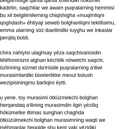
belgilimisige qarita qarita xotendiki hökümet
kadirliri, saqchilar we awam puqralarning hemmisi
bu xil belgilimilerning chiqishigha «muqimliqni
qoghdash» éhtiyaji seweb bolghanliqini tekitlisimu,
emma ularning söz-ibariliridiki tuyghu we inkaslar
perqliq boldi.
chira nahiyisi ulaghsay yéza saqchixanisidin
téléfonimizni alghan kéchilik nöwetchi saqchi,
özlirining xizmet da'iriside puqralarning a'iliwi
murasimlardiki bixeterlikke mesul bolush
wezipisiningmu barliqini éytti.
u yene, toy murasimi ötküzmekchi bolghan
herqandaq a'ilining murasimdin ilgiri yéziliq
hökümetke iltimas sunghan chaghda
ötküzülmekchi bolghan murasimning waqti we
méhmanlar heqqide shu kent yaki yézidiki