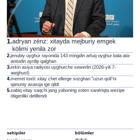
1
.
adryan zénz: xitayda mejburiy emgek
kölimi yenila zor
2
.
jenubiy uyghur rayonida 143 mingdin artuq oyghur bala ata-
anisidin ayrilip qalghan
3
.
erkin asiya radiyosi uyghurche xewerliri (2026-yili 7-
awghust)
4
.
memet toxti: xitay chet ellerge sozghan ”uzun qoli“ni
qanuniy asasqa ige qildi
5
.
sabiq xitay saqchi jang yaboning xoten xanériqta wezipe
ötigenliki delillendi
sehipiler
bölümler