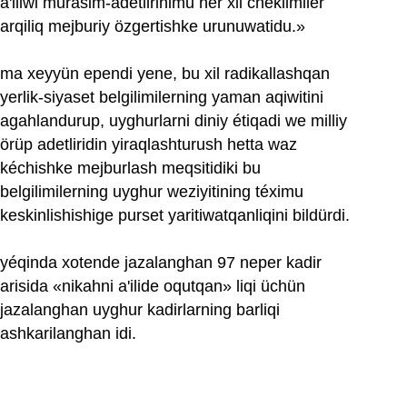
a'iliwi murasim-adetlirinimu her xil cheklimiler
arqiliq mejburiy özgertishke urunuwatidu.»
ma xeyyün ependi yene, bu xil radikallashqan
yerlik-siyaset belgilimilerning yaman aqiwitini
agahlandurup, uyghurlarni diniy étiqadi we milliy
örüp adetliridin yiraqlashturush hetta waz
kéchishke mejburlash meqsitidiki bu
belgilimilerning uyghur weziyitining téximu
keskinlishishige purset yaritiwatqanliqini bildürdi.
yéqinda xotende jazalanghan 97 neper kadir
arisida «nikahni a'ilide oqutqan» liqi üchün
jazalanghan uyghur kadirlarning barliqi
ashkarilanghan idi.