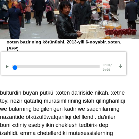
xoten bazirining körünüshi. 2013-yili 6-noyabir, xoten.
(AFP)
0:00
/
0:00
bulturdin buyan pütkül xoten da'iriside nikah, xetne
toy, nezir qatarliq murasimlirining islah qilinghanliqi
we bularning belgilen'gen kadir we saqchilarning
nazaritide ötküzülüwatqanliqi delillendi. da'iriler
buni «diniy esebiylikin cheklesh tedbiri» dep
izahlidi. emma chetellerdiki mutexessislerning