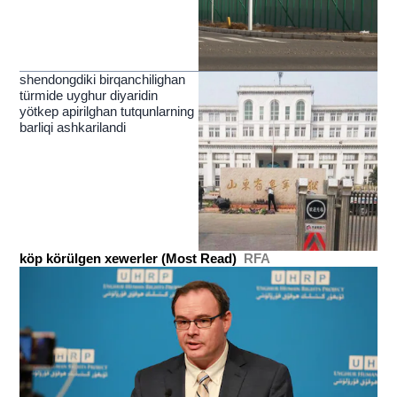
shendongdiki birqanchilighan
türmide uyghur diyaridin
yötkep apirilghan tutqunlarning
barliqi ashkarilandi
köp körülgen xewerler (Most Read)
RFA