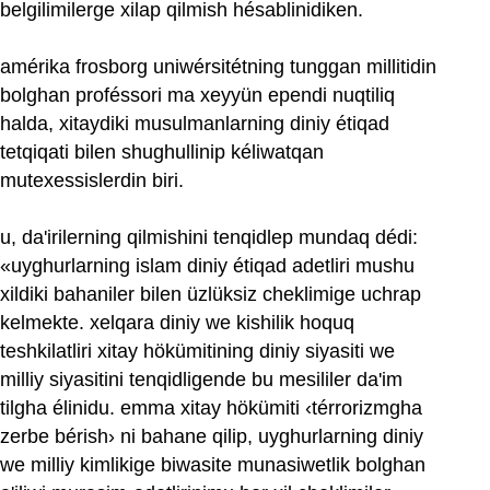
belgilimilerge xilap qilmish hésablinidiken.
amérika frosborg uniwérsitétning tunggan millitidin
bolghan proféssori ma xeyyün ependi nuqtiliq
halda, xitaydiki musulmanlarning diniy étiqad
tetqiqati bilen shughullinip kéliwatqan
mutexessislerdin biri.
u, da'irilerning qilmishini tenqidlep mundaq dédi:
«uyghurlarning islam diniy étiqad adetliri mushu
xildiki bahaniler bilen üzlüksiz cheklimige uchrap
kelmekte. xelqara diniy we kishilik hoquq
teshkilatliri xitay hökümitining diniy siyasiti we
milliy siyasitini tenqidligende bu mesililer da'im
tilgha élinidu. emma xitay hökümiti ‹térrorizmgha
zerbe bérish› ni bahane qilip, uyghurlarning diniy
we milliy kimlikige biwasite munasiwetlik bolghan