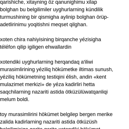
qarishiche, xitayning öz qanunighimu xilap
bolghan bu belgilimiler uyghurlarning kündilik
turmushining bir qismigha aylinip bolghan örüp-
adetlirinimu yoqitishni meqset qilghan.
xoten chira nahiyisining birqanche yézisigha
téléfon qilip igiligen ehwallardin
xotendiki uyghurlarning herqandaq a'iliwi
murasimlirining yéziliq hökümetke iltimas sunush,
yéziliq hökümetning testiqini élish, andin «kent
mulazimet merkizi» de yéza kadirliri hetta
saqchilarning nazariti astida ötküzülüwatqanliqi
melum boldi.
toy murasimlirini hökümet belgilep bergen merike
zalida kadirlarning nazariti astida ötküzüsh