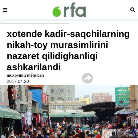
sehipe
izd
asasliq mezmungha atlang
xotende kadir-saqchilarning
nikah-toy murasimlirini
nazaret qilidighanliqi
ashkarilandi
muxbirimiz méhriban
2017.04.20