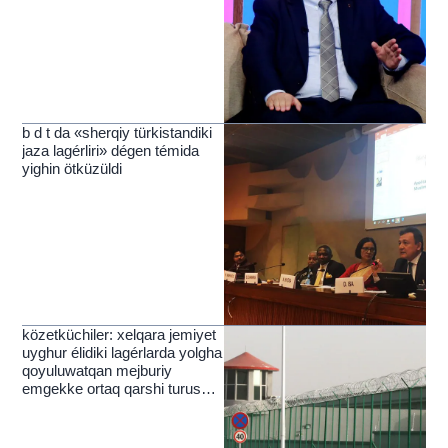
kelmekte
b d t da «sherqiy türkistandiki
jaza lagérliri» dégen témida
yighin ötküzüldi
közetküchiler: xelqara jemiyet
uyghur élidiki lagérlarda yolgha
qoyuluwatqan mejburiy
emgekke ortaq qarshi turushi
kérek