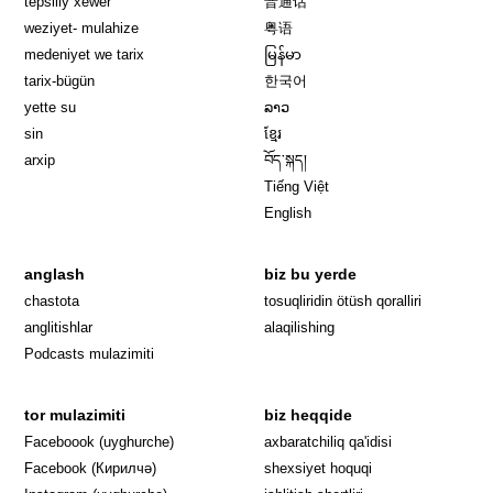
tepsiliy xewer
普通话
weziyet- mulahize
粤语
medeniyet we tarix
မြန်မာ
tarix-bügün
한국어
yette su
ລາວ
sin
ខ្មែរ
arxip
བོད་སྐད།
Tiếng Việt
English
anglash
biz bu yerde
Opens in 
chastota
tosuqliridin ötüsh qoralliri
anglitishlar
alaqilishing
Podcasts mulazimiti
tor mulazimiti
biz heqqide
Opens in new window
Faceboook (uyghurche)
axbaratchiliq qa'idisi
Opens in new window
Facebook (Кирилчә)
shexsiyet hoquqi
Opens in new window