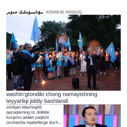
KISHILIK HOQUQ
ﻣﯘﻧﺎﺳﯩﯟﻩﺗﻠﯩﻚ ﺧﻪﯞﻩﺭ
washin'gtondiki chong namayishning
teyyarliqi jiddiy bashlandi
sérikjan bilashoghli:
qazaqlarning öz dölitide
turupmu adalet yaqlishi
oxshashla riqabetlerge duch