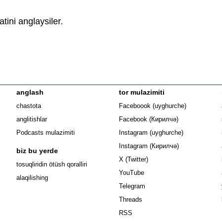
atini anglaysiler.
anglash
tor mulazimiti
Opens in n
chastota
Faceboook (uyghurche)
Opens in new 
anglitishlar
Facebook (Кирилчә)
Opens in ne
Podcasts mulazimiti
Instagram (uyghurche)
Opens in new 
Instagram (Кирилчә)
biz bu yerde
Opens in new window
X (Twitter)
Opens in new window
tosuqliridin ötüsh qoralliri
Opens in new window
YouTube
alaqilishing
Opens in new window
Telegram
Opens in new window
Threads
RSS