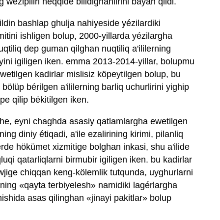
wezipiliri heqqide bilidighanlirini bayan qildi.
ldin bashlap ghulja nahiyeside yézilardiki
mitini ishligen bolup, 2000-yillarda yézilargha
qtiliq dep guman qilghan nuqtiliq a'ililerning
ini igiligen iken. emma 2013-2014-yillar, bolupmu
wetilgen kadirlar mislisiz köpeytilgen bolup, bu
ölüp bérilgen a'ililerning barliq uchurlirini yighip
e qilip békitilgen iken.
che, eyni chaghda asasiy qatlamlargha ewetilgen
ning diniy étiqadi, a'ile ezalirining kirimi, pilanliq
lerde hökümet xizmitige bolghan inkasi, shu a'ilide
luqi qatarliqlarni birmubir igiligen iken. bu kadirlar
ewjige chiqqan keng-kölemlik tutqunda, uyghurlarni
rning «qayta terbiyelesh» namidiki lagérlargha
nishida asas qilinghan «jinayi pakitlar» bolup