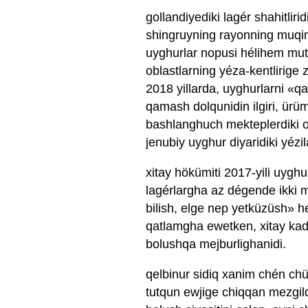
gollandiyediki lagér shahitlir
shingruyning rayonning muqim
uyghurlar nopusi hélihem mutl
oblastlarning yéza-kentlirige 
2018 yillarda, uyghurlarni «q
qamash dolqunidin ilgiri, ürüm
bashlanghuch mekteplerdiki oq
jenubiy uyghur diyaridiki yézi
xitay hökümiti 2017-yili uygh
lagérlargha az dégende ikki mi
bilish, elge nep yetküzüsh» h
qatlamgha ewetken, xitay kad
bolushqa mejburlighanidi.
qelbinur sidiq xanim chén chü
tutqun ewjige chiqqan mezgi