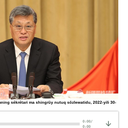
ng sékrétari ma shingrüy nutuq sözlewatidu, 2022-yili 30-
0:00
/
0:00