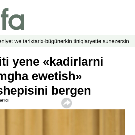
niyet we tarix
tarix-bügün
erkin tiniqlar
yette su
nezer
sin
ti yene «kadirlarni
amgha ewetish»
 shepisini bergen
rlidi