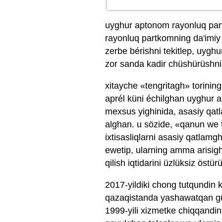
uyghur aptonom rayonluq par
rayonluq partkomning da'imiy 
zerbe bérishni tekitlep, uygh
zor sanda kadir chüshürüshni a
xitayche «tengritagh» torining
aprél küni échilghan uyghur 
mexsus yighinida, asasiy qatl
alghan. u sözide, «qanun we 
ixtisasliqlarni asasiy qatlam
ewetip, ularning amma arisigh
qilish iqtidarini üzlüksiz öst
2017-yildiki chong tutqundin 
qazaqistanda yashawatqan gülp
1999-yili xizmetke chiqqandi