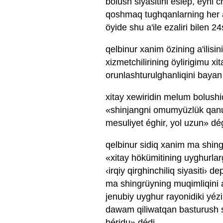
bolush siyasitini eslep, eyni 
qoshmaq tughqanlarning her a
öyide shu a'ile ezaliri bilen 24s
qelbinur xanim özining a'ilisi
xizmetchilirining öylirigimu xi
orunlashturulghanliqini bayan 
xitay xewiridin melum bolushi
«shinjangni omumyüzlük qanun
mesuliyet éghir, yol uzun» dé
qelbinur sidiq xanim ma shing
«xitay hökümitining uyghurlar
‹irqiy qirghinchiliq siyasiti› 
ma shingrüyning muqimliqini as
jenubiy uyghur rayonidiki yéz
dawam qiliwatqan basturush si
béridu» dédi.