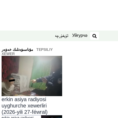
Уйғурчә
ئۇيغۇرچە
izdesh
TEPSILIY
ﻣﯘﻧﺎﺳﯩﯟﻩﺗﻠﯩﻚ ﺧﻪﯞﻩﺭ
XEWER
erkin asiya radiyosi
uyghurche xewerliri
(2026-yili 27-féwral)
erkin asiya radiyosi