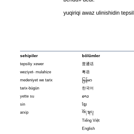
yuqiriqi awaz ulinishidin tepsil
sehipiler
bölümler
tepsiliy xewer
普通话
weziyet- mulahize
粤语
medeniyet we tarix
မြန်မာ
tarix-bügün
한국어
yette su
ລາວ
sin
ខ្មែរ
arxip
བོད་སྐད།
Tiếng Việt
English