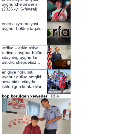
uyghurche xewerliri
(2026 -yil 6-féwral)
erkin asiya radiyosi
uyghur bölümi taqaldi
widiyo – erkin asiya
radiyosi uyghur bölümi:
xitayning uyghurlar
üstidiki shepqetsiz
hökümranliqining
zulmetlirini yérip
en'gliye hökümiti
ötküchi nur
uyghur qulluq emgiki
sewebidin xitayda
ishlen'gen küntaxtilarni
chekleydighanliqini élan
qildi
köp körülgen xewerler
RFA