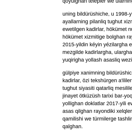
qoyulghan telepler we ularning 
uning bildürüshiche, u 1998-yi
ayallarning pilanliq tughut xiz
ewetilgen kadirlar, hökümet nu
hökümet xizmitige bolghan ray
2015-yildin kéyin yézilargha e
mezgilde kadirlargha, ulargha b
yuqirigha yollash asasliq wezip
gülpiye xanimning bildürüshi
kadirlar, özi tekshürgen a'ililer
tughut siyasiti qatarliq mesili
jinayet ötküzüsh tarixi bar-yoq
yollighan doklatlar 2017-yili 
asas qilghan rayondiki xelqle
qamilishi we türmilerge tashli
qalghan.