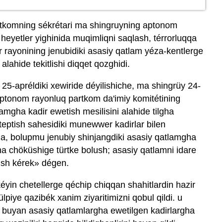
tkomning sékrétari ma shingruyning aptonom
heyetler yighinida muqimliqni saqlash, térrorluqqa
ur rayonining jenubidiki asasiy qatlam yéza-kentlerge
lahide tekitlishi diqqet qozghidi.
 25-apréldiki xewiride déyilishiche, ma shingrüy 24-
aptonom rayonluq partkom da'imiy komitétining
amgha kadir ewetish mesilisini alahide tilgha
teptish sahesidiki munewwer kadirlar bilen
gha, bolupmu jenubiy shinjangdiki asasiy qatlamgha
a chöküshige türtke bolush; asasiy qatlamni idare
ürüsh kérek» dégen.
kéyin chetellerge qéchip chiqqan shahitlardin hazir
iye qazibék xanim ziyaritimizni qobul qildi. u
n buyan asasiy qatlamlargha ewetilgen kadirlargha