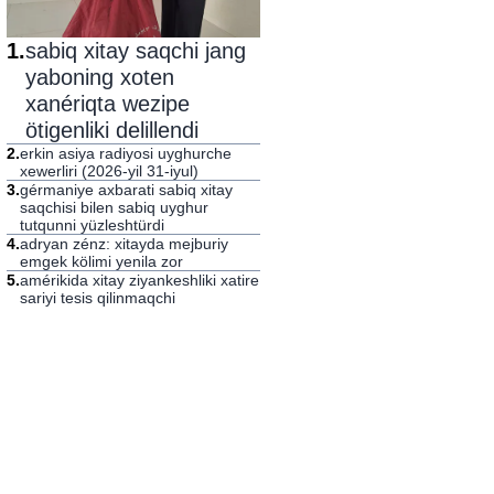
1
.
sabiq xitay saqchi jang
yaboning xoten
xanériqta wezipe
ötigenliki delillendi
2
.
erkin asiya radiyosi uyghurche
xewerliri (2026-yil 31-iyul)
3
.
gérmaniye axbarati sabiq xitay
saqchisi bilen sabiq uyghur
tutqunni yüzleshtürdi
4
.
adryan zénz: xitayda mejburiy
emgek kölimi yenila zor
5
.
amérikida xitay ziyankeshliki xatire
sariyi tesis qilinmaqchi