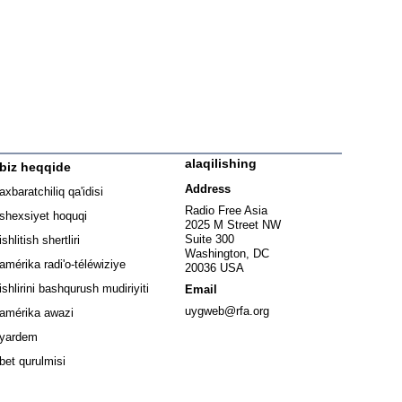
alaqilishing
biz heqqide
ew window
Address
axbaratchiliq qa'idisi
window
Radio Free Asia
shexsiyet hoquqi
2025 M Street NW
w window
Suite 300
ishlitish shertliri
Washington, DC
window
amérika radi'o-téléwiziye
20036 USA
Opens in new window
ishlirini bashqurush mudiriyiti
Email
Opens in new window
uygweb@rfa.org
amérika awazi
yardem
bet qurulmisi