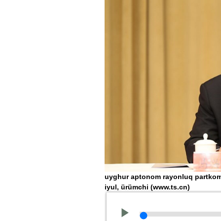
uyghur aptonom rayonluq partkomni
iyul, ürümchi
(www.ts.cn)