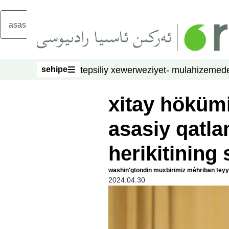
asasliq mezmungha atlang
sehipe
tepsiliy xewer
weziyet- mulahize
mede
sehipe
xitay hökümi
asasiy qatl
herikitining
washin'gtondin muxbirimiz méhriban teyya
2024.04.30