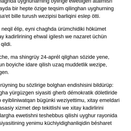
chaghda uyghurlarning öylirige ewetilgen atalmish
yda bir hepte özige teqsim qilinghan uyghurning
a'et bille turush wezipisi barliqini eslep ötti.
ni neqil élip, eyni chaghda ürümchidiki hökümet
tay kadirlirining ehwal igilesh we nazaret üchün
qildi.
che, ma shingrüy 24-aprél qilghan sözide yene,
 boyiche idare qilish uzaq muddetlik wezipe,
gen.
rüyning bu sözlirige bolghan endishisini bildürüp:
gha yürgüzgen siyasiti gherb démokratik döletliride
dep eyibliniwatqan bügünki weziyettimu, xitay emeldari
asiy xizmet dep tekitlishi we xitay kadirlirini
ilargha ewetishni teshebbus qilishi uyghur rayonida
yasitining yenimu küchiyidighanliqidin bésharet