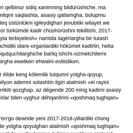
idin qelbinur sidiq xanimning bildürüshiche, ma
liqini saqlashta, asasiy qatlamgha, bolupmu
eq üstünlükni igileydighan jenubtiki wilayet we
zor türkümde kadir chüshürüshni tekitlishi, 2017-
ayta terbiyelesh» namida lagérlargha bir tutash
chidiki idare-organlardiki hökümet kadirliri, hetta
utquchilarghiche barliq ishchi-xizmetchilerni
largha ewetken ehwalni eslitidiken.
ur élide keng kölemlik tutqunni yolgha qoyup,
lyon ademni solashtin ilgiri atalmish «el rayini
erikiti qozghap, az dégende 200 ming kadirni asasiy
irlar bilen uyghur déhqanlirini «qoshmaq tughqan»
'en'go dewride yeni 2017-2018-yillardiki chong
lde yolgha qoyulghan atalmish «qoshmaq tughqan»