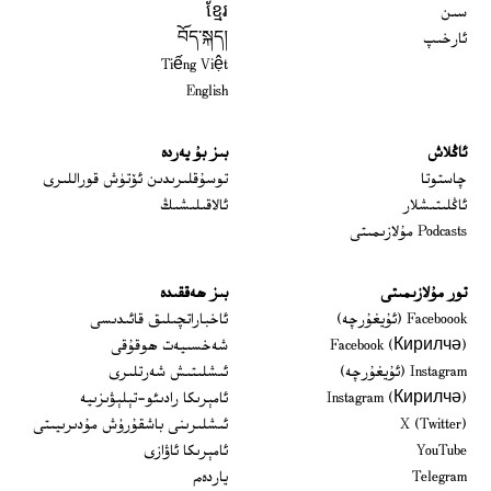
سىن
ខ្មែរ
ئارخىپ
བོད་སྐད།
Tiếng Việt
English
ئاڭلاش
بىز بۇ يەردە
 window
چاستوتا
توسۇقلىرىدىن ئۆتۈش قوراللىرى
ئاڭلىتىشلار
ئالاقىلىشىڭ
Podcasts مۇلازىمىتى
تور مۇلازىمىتى
بىز ھەققىدە
Opens in new window
Faceboook (ئۇيغۇرچە)
ئاخباراتچىلىق قائىدىسى
Opens in new window
Facebook (Кирилчә)
شەخسىيەت ھوقۇقى
Opens in new window
Instagram (ئۇيغۇرچە)
ئىشلىتىش شەرتلىرى
Opens in new window
Instagram (Кирилчә)
ئامېرىكا رادىئو-تېلېۋىزىيە
window
Opens in new window
X (Twitter)
ئىشلىرىنى باشقۇرۇش مۇدىرىيىتى
Opens in new window
Opens in new window
YouTube
ئامېرىكا ئاۋازى
Opens in new window
Telegram
ياردەم