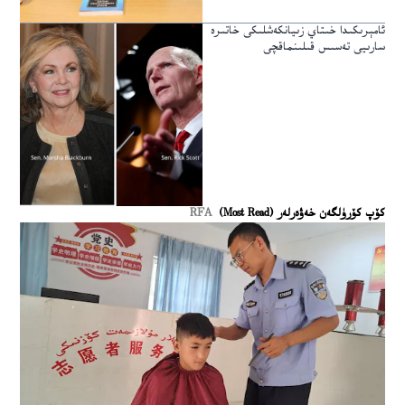
ئامېرىكىدا خىتاي زىيانكەشلىكى خاتىرە
سارىيى تەسىس قىلىنماقچى
كۆپ كۆرۈلگەن خەۋەرلەر (Most Read)
RFA