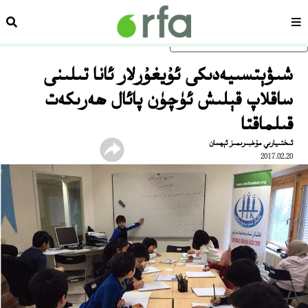
سەھىپە
ئىزد
ئاساسلىق مەزمۇنغا ئاتلاڭ
شىۋېتسىيەدىكى ئۇيغۇرلار ئانا تىلىنى
ساقلاپ قېلىش ئۈچۈن پائال ھەرىكەت
قىلماقتا
ئىختىيارىي مۇخبىرىمىز ئېھسان
2017.02.20