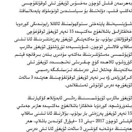
بەھرىمەن قىلىش ئۈچۈن مەخسۇس ئۇيغۇر تىلى ئوقۇتقۇچىسى
تەكلىپ قىلىپ، دۆلەتنىڭ بۇ سىياسىتىدىن ئۈنۈملۈك پايدىلانماقتا.
شىۋېتسىيەنىڭ پايتەختى سىتوكھولمنىڭ ئاكاللا رايونىدىكى كوردوبا
خەلقئارالىق باشلانغۇچ مەكتىپىدە 15 نەپەر ئۇيغۇر ئوقۇغۇچى
ئوقۇۋاتقان بولۇپ، بۇ مەكتەپتىكى ئۇيغۇر پەرزەنتلىرىنىڭ ئانا تىلىنى
ساقلاپ قالالىشى ئۈچۈن، شىۋېتسىيەدە تۇرۇشلۇق ئۇيغۇر مائارىپ
ئۇيۇشمىسى مەسئۇللىرىنىڭ مەكتەپ مۇدىرى بىلەن بىرقانچە قېتىم
كۆرۈشۈپ ئالاھىدە كۈچ چىقىرىشى نەتىجىسىدە، ئۇيغۇر تىلى
مەكتەپنىڭ چەتئەل تىلى دەرسلىك تىزىملىكىگە رەسمىي
كىرگۈزۈلدى ۋە بىر نەپەر ئۇيغۇر ئوقۇتقۇچىنىڭ ھەپتىدە 3 سائەت
ئۇيغۇرچە دەرس ئۆتۈشى تەستىقلاندى.
ئۇيغۇر مائارىپ ئۇيۇشمىسىنىڭ رەئىسى ئابدۇللاھ كۆكيارنىڭ
بىلدۈرۈشىچە، كوردۇبا خەلقئارا باشلانغۇچ مەكتىپىدە ھازىر جەمئىي
15 نەپەر ئۇيغۇر پەرزەنتى بار بولۇپ، بۇلارنىڭ ئانا تىلىنى ساقلاپ
قېلىشى ئۈچۈن 2017 -يىلى 13 -فېۋرال كۈنىدىن باشلاپ، ھەر
ھەپتىنىڭ دۈشەنبە كۈنلىرى 3 سائەت ئۇيغۇر ئانا تىلى دەرسى