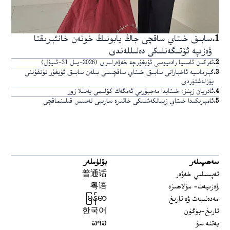
1
.
سابىق خىتاي ساقچى جاڭ يابونىڭ خوتەن خانئېرىقتا
ۋەزىپە ئۆتىگەنلىكى دەلىللەندى
2
.
ئەركىن ئاسىيا رادىيوسى ئۇيغۇرچە خەۋەرلىرى (2026-يىل 31-ئىيۇل)
3
.
گېرمانىيە ئاخباراتى سابىق خىتاي ساقچىسى بىلەن سابىق ئۇيغۇر تۇتقۇننى
يۈزلەشتۈردى
4
.
ئادريان زېنز: خىتايدا مەجبۇرىي ئەمگەك كۆلىمى يەنىلا زور
5
.
ئامېرىكىدا خىتاي زىيانكەشلىكى خاتىرە سارىيى تەسىس قىلىنماقچى
سەھىپىلەر
بۆلۈملەر
تەپسىلىي خەۋەر
普通话
ۋەزىيەت- مۇلاھىزە
粤语
مەدەنىيەت ۋە تارىخ
မြန်မာ
تارىخ-بۈگۈن
한국어
يەتتە سۇ
ລາວ