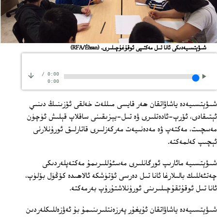
شىۋېتسىيەدىكى ئانا تىل مەكتىپى ئوقۇغۇچىلىرى.
(RFA/Éhsan)
/
0:00
0:00
شىۋېتسىيەدە ياشاۋاتقان ھەر قايسى مىللەت خەلقى ئۆزىنىڭ دىنىي
ئېتىقادى، ئۆرپ-ئادەتلىرى ۋە تىل-يېزىقىنى ساقلاپ قېلىش ئۈچۈن
مەسچىت، مەكتەپ ۋە مەدەنىيەت مەركەزلىرى قاتارلىق ئورۇنلارنى
ئېچىپ كەلمەكتە.
شىۋېتسىيە مائارىپ ئورگانلىرى مەسئۇللىرىمۇ مەكتەپلەردىكى
چەتئەللىك بالىلارغا ئانا تىل دەرسى ئۆتۈشكە ئالاھىدە كۆڭۈل بۆلۈپ،
ئانا تىل ئوقۇتقۇچىلىرىنى ئورۇنلاشتۇرۇپ بەرمەكتە.
شىۋېتسىيەدە ياشاۋاتقان ئۇيغۇر پەرزەنتلىرىنىمۇ بۇ ئەۋزەللىكلەردىن