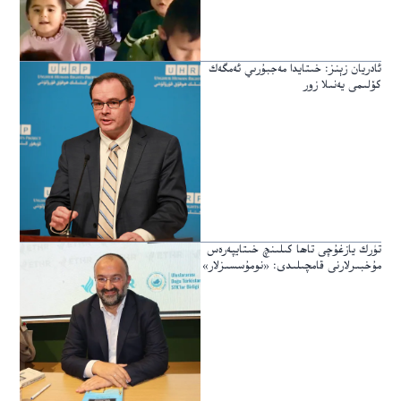
ئادريان زېنز: خىتايدا مەجبۇرىي ئەمگەك
كۆلىمى يەنىلا زور
تۈرك يازغۇچى تاھا كىلىنچ خىتايپەرەس
مۇخبىرلارنى قامچىلىدى: «نومۇسسىزلار»