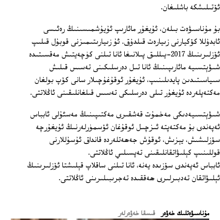
ئۆتىلىشكە باشلىغان.
بۇ مۇناسىۋەت بىلەن، ئۇيغۇر مائارىپ ئۇيۇشمىسىنىڭ رەئىسى
ئابدۇللا كۆكيارنى زىيارەت قىلدۇق. ئۇ زىيارىتىمىزنى قوبۇل قىلىپ
ئۆزلىرىنىڭ 2017-يىللىق پىلانىغا ئانا تىلنى كۈچەيتىش مەقسىتىدە
شىۋېتسىيە مائارىپىنىڭ ئانا تىل دەرسلىكىنى تەسىس قىلىش
سىياسىتىدىن پايدىلىنىپ، ئۇيغۇر ئوقۇغۇچىلار سانى كۆپ بولغان
مەكتەپلەردە ئۇيغۇر تىلى دەرسلىكى تەسىس قىلغانلىقىنى ئاڭلاتتى.
شىۋېتسىيەدىكى مەخمۇت قەشقىرى مەكتىپىنىڭ مەسئۇلى ئابباس
ئەپەندى بۇ مەكتەپتە ئىزچىل ئوقۇغان ئۆسمۈرلەرنىڭ ئۇيغۇرچە
سۆزلىشىش، يېزىش، ئوقۇش جەھەتلەردە قانداق ئۇسۇللارنى
قوللىنىپ كېلىۋاتقانلىقىنى تەپسىلىي ئاڭلاتتى.
ئابباس ئەپەندى سۆزىدە يەنە، ئانا تىلنى ساقلاپ قېلىشتا ئۆزلىرىنىڭ
ئېلىۋاتقان تەدبىرلىرى ھەققىدە تەجرىبىلىرىنى ئاڭلاتتى.
ﻣﯘﻧﺎﺳﯩﯟﻩﺗﻠﯩﻚ ﺧﻪﯞﻩﺭ
قىسقا خەۋەرلەر