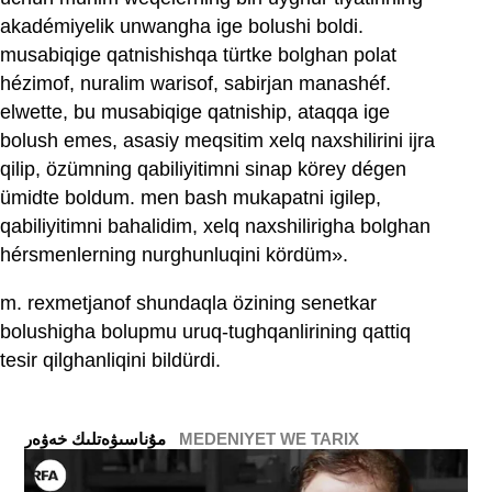
akadémiyelik unwangha ige bolushi boldi.
musabiqige qatnishishqa türtke bolghan polat
hézimof, nuralim warisof, sabirjan manashéf.
elwette, bu musabiqige qatniship, ataqqa ige
bolush emes, asasiy meqsitim xelq naxshilirini ijra
qilip, özümning qabiliyitimni sinap körey dégen
ümidte boldum. men bash mukapatni igilep,
qabiliyitimni bahalidim, xelq naxshilirigha bolghan
hérsmenlerning nurghunluqini kördüm».
m. rexmetjanof shundaqla özining senetkar
bolushigha bolupmu uruq-tughqanlirining qattiq
tesir qilghanliqini bildürdi.
MEDENIYET WE TARIX
ﻣﯘﻧﺎﺳﯩﯟﻩﺗﻠﯩﻚ ﺧﻪﯞﻩﺭ