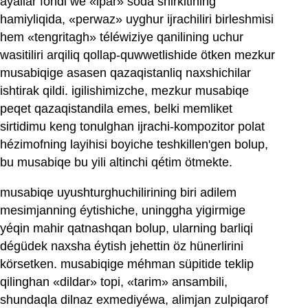
ayallar fondi we «ipar» soda shirkitining
hamiyliqida, «perwaz» uyghur ijrachiliri birleshmisi
hem «tengritagh» téléwiziye qanilining uchur
wasitiliri arqiliq qollap-quwwetlishide ötken mezkur
musabiqige asasen qazaqistanliq naxshichilar
ishtirak qildi. igilishimizche, mezkur musabiqe
peqet qazaqistandila emes, belki memliket
sirtidimu keng tonulghan ijrachi-kompozitor polat
hézimofning layihisi boyiche teshkillen'gen bolup,
bu musabiqe bu yili altinchi qétim ötmekte.
musabiqe uyushturghuchilirining biri adilem
mesimjanning éytishiche, uninggha yigirmige
yéqin mahir qatnashqan bolup, ularning barliqi
dégüdek naxsha éytish jehettin öz hünerlirini
körsetken. musabiqige méhman süpitide teklip
qilinghan «dildar» topi, «tarim» ansambili,
shundaqla dilnaz exmediyéwa, alimjan zulpiqarof