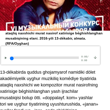
ataqliq naxshichi murat nasirof xatirisige béghishlanghan
musabiqining elani. 2016-yili 13-dékabir, almata.
(RFA/Oyghan)
0:00
/
0:00
13-dékabirda quddus ghojamyarof namidiki dölet
akadémiyelik uyghur muzikiliq komédiye tiyatirida
ataqliq naxshichi we kompozitor murat nasirofning
xatirisige béghishlanghan yash ijrachilar
musabiqisi bolup ötti. «doppalayf. kom» yashlar
tori we uyghur tiyatirining uyushturushida, «janan»