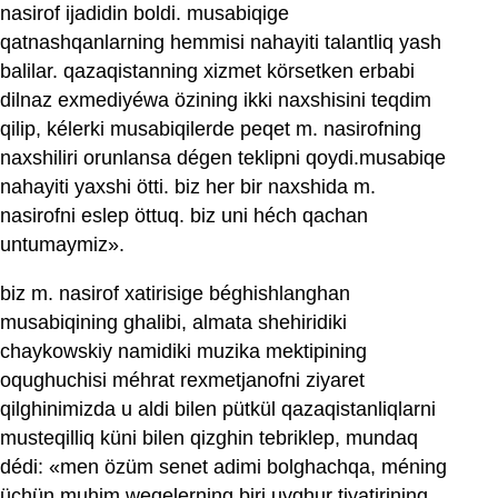
nasirof ijadidin boldi. musabiqige
qatnashqanlarning hemmisi nahayiti talantliq yash
balilar. qazaqistanning xizmet körsetken erbabi
dilnaz exmediyéwa özining ikki naxshisini teqdim
qilip, kélerki musabiqilerde peqet m. nasirofning
naxshiliri orunlansa dégen teklipni qoydi.musabiqe
nahayiti yaxshi ötti. biz her bir naxshida m.
nasirofni eslep öttuq. biz uni héch qachan
untumaymiz».
biz m. nasirof xatirisige béghishlanghan
musabiqining ghalibi, almata shehiridiki
chaykowskiy namidiki muzika mektipining
oqughuchisi méhrat rexmetjanofni ziyaret
qilghinimizda u aldi bilen pütkül qazaqistanliqlarni
musteqilliq küni bilen qizghin tebriklep, mundaq
dédi: «men özüm senet adimi bolghachqa, méning
üchün muhim weqelerning biri uyghur tiyatirining