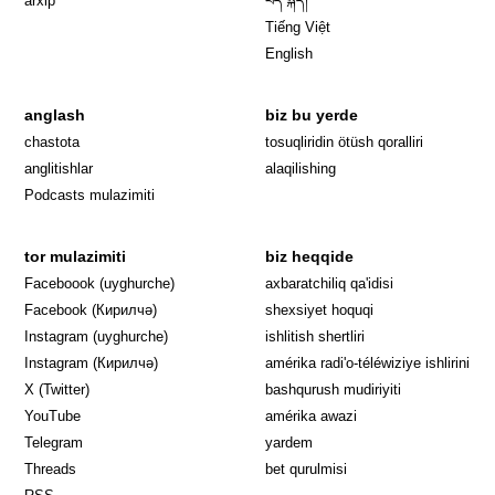
arxip
བོད་སྐད།
Tiếng Việt
English
anglash
biz bu yerde
Opens in 
chastota
tosuqliridin ötüsh qoralliri
anglitishlar
alaqilishing
Podcasts mulazimiti
tor mulazimiti
biz heqqide
Opens in new window
Faceboook (uyghurche)
axbaratchiliq qa'idisi
Opens in new window
Facebook (Кирилчә)
shexsiyet hoquqi
Opens in new window
Instagram (uyghurche)
ishlitish shertliri
Opens in new window
Instagram (Кирилчә)
amérika radi'o-téléwiziye ishlirini
Opens in new window
Opens in new
X (Twitter)
bashqurush mudiriyiti
Opens in new window
Opens in new window
YouTube
amérika awazi
Opens in new window
Telegram
yardem
Opens in new window
Threads
bet qurulmisi