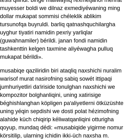
muyesser boldi we dilnaz exmediyéwaning ming
dollar mukapat sommisi chéleklik ablikim
tursunofqa buyruldi. barliq qatnashquchilargha
uyghur tiyatiri namidin pexriy yarliqlar
(guwahnamiler) bérildi. janan fondi namidin
tashkenttin kelgen taxmine aliyéwagha pulluq
mukapat bérildi».
musabiqe qaziliridin biri ataqliq naxshichi nuralim
warisof murat nasirofning sabiq sowét ittipaqi
jumhuriyetliri da'iriside tonulghan naxshichi we
kompozitor bolghanliqini, uning xatirisige
béghishlanghan köpligen pa'aliyetlerni ötküzüshte
uning yéqin sepdishi we dosti polat hézimofning
alahide küch chiqirip kéliwatqanliqini otturigha
qoyup, mundaq dédi: «musabiqide yigirme nomur
körsitilip, ularning ichidin ikki-üch naxsha m.