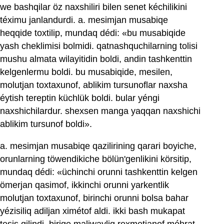
we bashqilar öz naxshiliri bilen senet kéchilikini
téximu janlandurdi. a. mesimjan musabiqe
heqqide toxtilip, mundaq dédi: «bu musabiqide
yash cheklimisi bolmidi. qatnashquchilarning tolisi
mushu almata wilayitidin boldi, andin tashkenttin
kelgenlermu boldi. bu musabiqide, mesilen,
molutjan toxtaxunof, ablikim tursunoflar naxsha
éytish tereptin küchlük boldi. bular yéngi
naxshichilardur. shexsen manga yaqqan naxshichi
ablikim tursunof boldi».
a. mesimjan musabiqe qazilirining qarari boyiche,
orunlarning töwendikiche bölün'genlikini körsitip,
mundaq dédi: «üchinchi orunni tashkenttin kelgen
ömerjan qasimof, ikkinchi orunni yarkentlik
molutjan toxtaxunof, birinchi orunni bolsa bahar
yézisiliq adiljan ximétof aldi. ikki bash mukapat
tesis qilindi. birige maliwayliq rexmetjanof méhrat