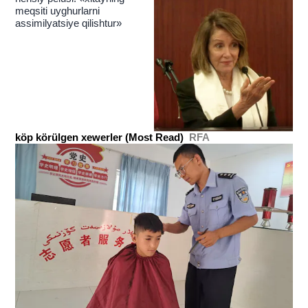
meqsiti uyghurlarni
assimilyatsiye qilishtur»
köp körülgen xewerler (Most Read)
RFA