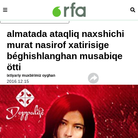
sehipe
izd
asasliq mezmungha atlang
almatada ataqliq naxshichi
murat nasirof xatirisige
béghishlanghan musabiqe
ötti
ixtiyariy muxbirimiz oyghan
2016.12.15