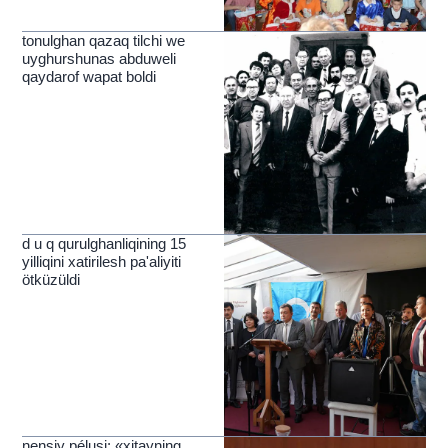
tonulghan qazaq tilchi we
uyghurshunas abduweli
qaydarof wapat boldi
d u q qurulghanliqining 15
yilliqini xatirilesh pa'aliyiti
ötküzüldi
nensiy pélusi: «xitayning