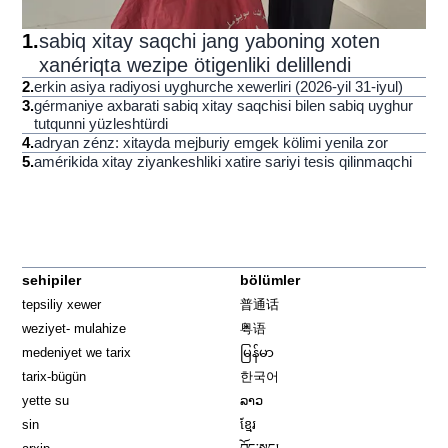
1
.
sabiq xitay saqchi jang yaboning xoten
xanériqta wezipe ötigenliki delillendi
2
.
erkin asiya radiyosi uyghurche xewerliri (2026-yil 31-iyul)
3
.
gérmaniye axbarati sabiq xitay saqchisi bilen sabiq uyghur
tutqunni yüzleshtürdi
4
.
adryan zénz: xitayda mejburiy emgek kölimi yenila zor
5
.
amérikida xitay ziyankeshliki xatire sariyi tesis qilinmaqchi
sehipiler
bölümler
tepsiliy xewer
普通话
weziyet- mulahize
粤语
medeniyet we tarix
မြန်မာ
tarix-bügün
한국어
yette su
ລາວ
sin
ខ្មែរ