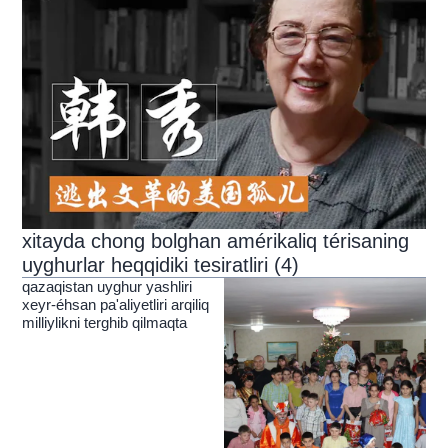
xitayda chong bolghan amérikaliq térisaning
uyghurlar heqqidiki tesiratliri (4)
qazaqistan uyghur yashliri
xeyr-éhsan pa'aliyetliri arqiliq
milliylikni terghib qilmaqta