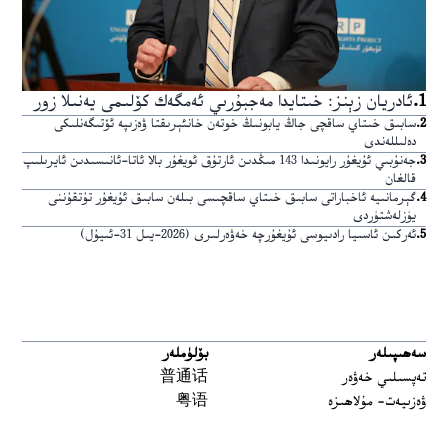
1
.
ئادريان زېنز: خىتايدا مەجبۇرىي ئەمگەك كۆلىمى يەنىلا زور
2
.
سابىق خىتاي ساقچى جاڭ يابونىڭ خوتەن خانئېرىقتا ۋەزىپە ئۆتىگەنلىكى
دەلىللەندى
3
.
جەنۇبىي ئۇيغۇر رايونىدا 143 مىڭدىن ئارتۇق ئويغۇر بالا ئاتا-ئانىسىدىن ئايرىلىپ
قالغان
4
.
گېرمانىيە ئاخباراتى سابىق خىتاي ساقچىسى بىلەن سابىق ئۇيغۇر تۇتقۇننى
يۈزلەشتۈردى
5
.
ئەركىن ئاسىيا رادىيوسى ئۇيغۇرچە خەۋەرلىرى (2026-يىل 31-ئىيۇل)
سەھىپىلەر
بۆلۈملەر
تەپسىلىي خەۋەر
普通话
ۋەزىيەت- مۇلاھىزە
粤语
مەدەنىيەت ۋە تارىخ
မြန်မာ