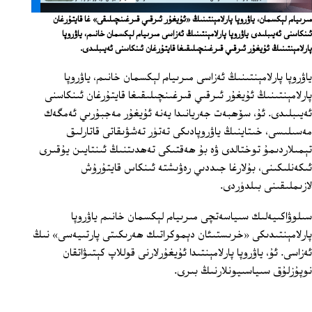
مىرىيام لېكسمان، ياۋروپا پارلامېنتىنىڭ «ئۇيغۇر ئىرقىي قىرغىنچىلىقى» غا قايتۇرغان
ئىنكاسنى ئەيىبلىدى
ياۋروپا پارلامېنتىنىڭ ئەزاسى مىرىيام لېكسمان خانىم، ياۋروپا
پارلامېنتىنىڭ ئۇيغۇر ئىرقىي قىرغىنچىلىقىغا قايتۇرغان ئىنكاسنى ئەيىبلىدى.
ياۋروپا پارلامېنتىنىڭ ئەزاسى مىرىيام لېكسمان خانىم، ياۋروپا
پارلامېنتىنىڭ ئۇيغۇر ئىرقىي قىرغىنچىلىقىغا قايتۇرغان ئىنكاسنى
ئەيىبلىدى. ئۇ، سۆھبەت جەريانىدا يەنە ئۇيغۇر مەجبۇرىي ئەمگەك
مەسىلىسى، خىتاينىڭ ياۋروپادىكى تەتۈر تەشۋىقاتى قاتارلىق
تېمىلاردىمۇ توختالدى ۋە بۇ ھەقتىكى تەھدىتنىڭ ئىنتايىن يۇقىرى
ئىكەنلىكىنى، بۇلارغا جىددىي رەۋىشتە ئىنكاس قايتۇرۇش
لازىملىقىنى بىلدۈردى.
سىلوۋاكىيەلىك سىياسەتچى مىرىيام لېكسمان خانىم ياۋروپا
پارلامېنتىدىكى «خرىستىئان دېموكراتىك ھەرىكىتى پارتىيەسى» نىڭ
ئەزاسى. ئۇ، ياۋروپا پارلامېنتىدا ئۇيغۇرلارنى قوللاپ كېتىۋاتقان
نوپۇزلۇق سىياسىيونلارنىڭ بىرى.