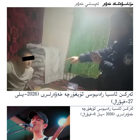
ﻣﯘﻧﺎﺳﯩﯟﻩﺗﻠﯩﻚ ﺧﻪﯞﻩﺭ
تەپسىلىي خەۋەر
ئەركىن ئاسىيا رادىيوسى ئۇيغۇرچە خەۋەرلىرى (2026-يىلى
27-فېۋرال)
ئەركىن ئاسىيا رادىيوسى ئۇيغۇرچە
خەۋەرلىرى (2026 -يىل 6-فېۋرال)