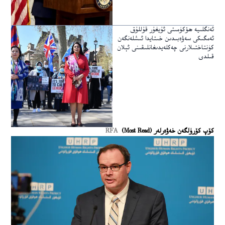
ئەنگلىيە ھۆكۈمىتى ئۇيغۇر قۇللۇق
ئەمگىكى سەۋەبىدىن خىتايدا ئىشلەنگەن
كۈنتاختىلارنى چەكلەيدىغانلىقىنى ئېلان
قىلدى
كۆپ كۆرۈلگەن خەۋەرلەر (Most Read)
RFA