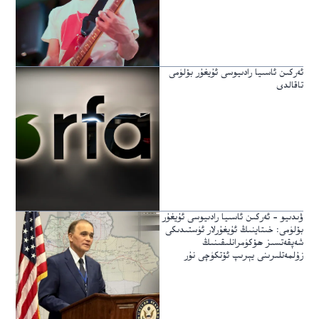
ئەركىن ئاسىيا رادىيوسى ئۇيغۇر بۆلۈمى
تاقالدى
ۋىدىيو – ئەركىن ئاسىيا رادىيوسى ئۇيغۇر
بۆلۈمى: خىتاينىڭ ئۇيغۇرلار ئۈستىدىكى
شەپقەتسىز ھۆكۈمرانلىقىنىڭ
زۇلمەتلىرىنى يېرىپ ئۆتكۈچى نۇر