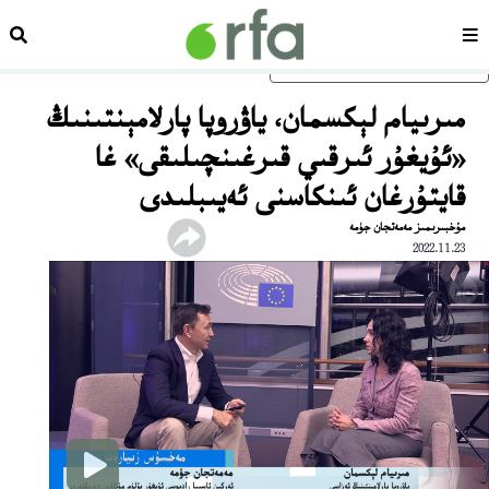
سەھىپە
ئىزد
ئاساسلىق مەزمۇنغا ئاتلاڭ
مىرىيام لېكسمان، ياۋروپا پارلامېنتىنىڭ
«ئۇيغۇر ئىرقىي قىرغىنچىلىقى» غا
قايتۇرغان ئىنكاسنى ئەيىبلىدى
مۇخبىرىمىز مەمەتجان جۈمە
2022.11.23