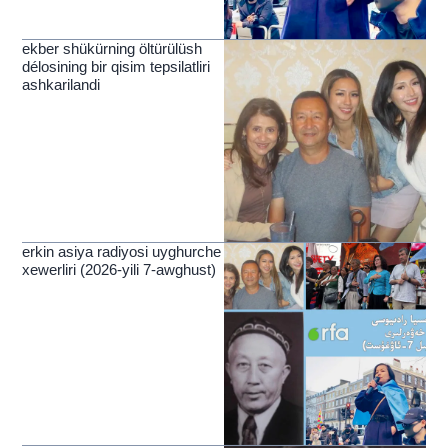
ekber shükürning öltürülüsh
délosining bir qisim tepsilatliri
ashkarilandi
erkin asiya radiyosi uyghurche
xewerliri (2026-yili 7-awghust)