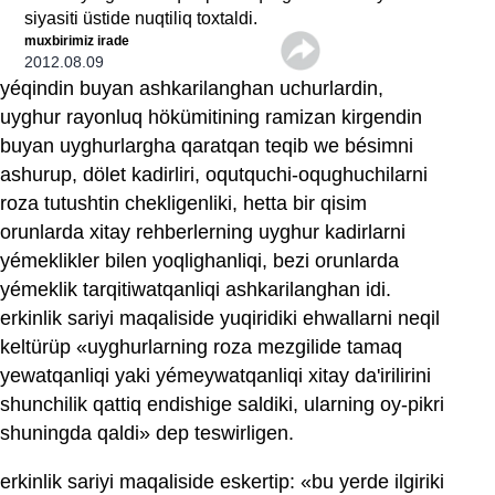
siyasiti üstide nuqtiliq toxtaldi.
muxbirimiz irade
2012.08.09
yéqindin buyan ashkarilanghan uchurlardin,
uyghur rayonluq hökümitining ramizan kirgendin
buyan uyghurlargha qaratqan teqib we bésimni
ashurup, dölet kadirliri, oqutquchi-oqughuchilarni
roza tutushtin chekligenliki, hetta bir qisim
orunlarda xitay rehberlerning uyghur kadirlarni
yémeklikler bilen yoqlighanliqi, bezi orunlarda
yémeklik tarqitiwatqanliqi ashkarilanghan idi.
erkinlik sariyi maqaliside yuqiridiki ehwallarni neqil
keltürüp «uyghurlarning roza mezgilide tamaq
yewatqanliqi yaki yémeywatqanliqi xitay da'irilirini
shunchilik qattiq endishige saldiki, ularning oy-pikri
shuningda qaldi» dep teswirligen.
erkinlik sariyi maqaliside eskertip: «bu yerde ilgiriki