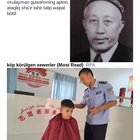
«sulayman guwah»ning aptori,
ataqliq sha'ir tahir talip wapat
boldi
köp körülgen xewerler (Most Read)
RFA