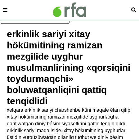
sehipe
izd
asasliq mezmungha atlang
erkinlik sariyi xitay
hökümitining ramizan
mezgilide uyghur
musulmanlirining «qorsiqini
toydurmaqchi»
boluwatqanliqini qattiq
tenqidlidi
xelqara erkinlik sariyi charshenbe küni maqale élan qilip,
xitay hökümitining ramizan mezgilide uyghurlargha
qaritiwatqan diniy bésim siyasetlirini qattiq tenqid qildi.
erkinlik sariyi maqaliside, xitay hökümitining uyghurlar
üstidin yürgüzüwatqan pilanliq tughut we diniy bésim