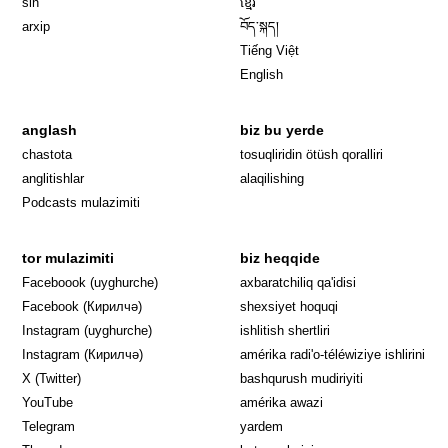
sin
ខ្មែរ
arxip
བོད་སྐད།
Tiếng Việt
English
anglash
biz bu yerde
Opens in 
chastota
tosuqliridin ötüsh qoralliri
anglitishlar
alaqilishing
Podcasts mulazimiti
tor mulazimiti
biz heqqide
Opens in new window
Faceboook (uyghurche)
axbaratchiliq qa'idisi
Opens in new window
Facebook (Кирилчә)
shexsiyet hoquqi
Opens in new window
Instagram (uyghurche)
ishlitish shertliri
Opens in new window
Instagram (Кирилчә)
amérika radi'o-téléwiziye ishlirini
Opens in new window
Opens in new
X (Twitter)
bashqurush mudiriyiti
Opens in new window
Opens in new window
YouTube
amérika awazi
Opens in new window
Telegram
yardem
Opens in new window