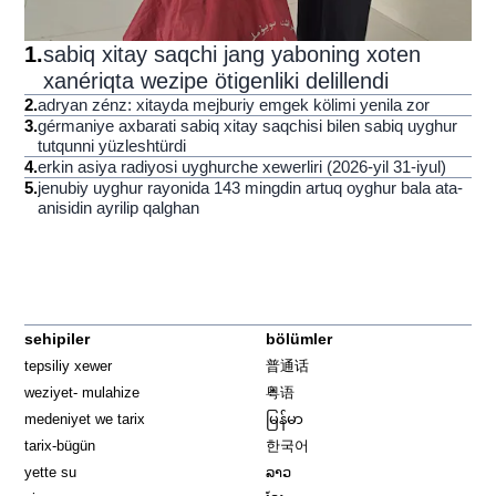
1
.
sabiq xitay saqchi jang yaboning xoten
xanériqta wezipe ötigenliki delillendi
2
.
adryan zénz: xitayda mejburiy emgek kölimi yenila zor
3
.
gérmaniye axbarati sabiq xitay saqchisi bilen sabiq uyghur
tutqunni yüzleshtürdi
4
.
erkin asiya radiyosi uyghurche xewerliri (2026-yil 31-iyul)
5
.
jenubiy uyghur rayonida 143 mingdin artuq oyghur bala ata-
anisidin ayrilip qalghan
sehipiler
bölümler
tepsiliy xewer
普通话
weziyet- mulahize
粤语
medeniyet we tarix
မြန်မာ
tarix-bügün
한국어
yette su
ລາວ