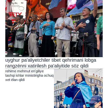
uyghur pa'aliyetchiler tibet qehrimani lobga
rangzénni xatirilesh pa'aliyitide söz qildi
rehime mehmut en'giliye
tashqi ishlar ministirigha ochuq
xet élan qildi