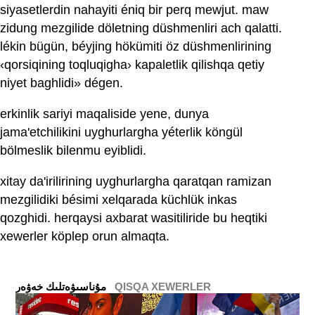
siyasetlerdin nahayiti éniq bir perq mewjut. maw
zidung mezgilide döletning düshmenliri ach qalatti.
lékin bügün, béyjing hökümiti öz düshmenlirining
‹qorsiqining toqluqigha› kapaletlik qilishqa qetiy
niyet baghlidi» dégen.
erkinlik sariyi maqaliside yene, dunya
jama'etchilikini uyghurlargha yéterlik köngül
bölmeslik bilenmu eyiblidi.
xitay da'irilirining uyghurlargha qaratqan ramizan
mezgilidiki bésimi xelqarada küchlük inkas
qozghidi. herqaysi axbarat wasitiliride bu heqtiki
xewerler köplep orun almaqta.
QISQA XEWERLER
ﻣﯘﻧﺎﺳﯩﯟﻩﺗﻠﯩﻚ ﺧﻪﯞﻩﺭ