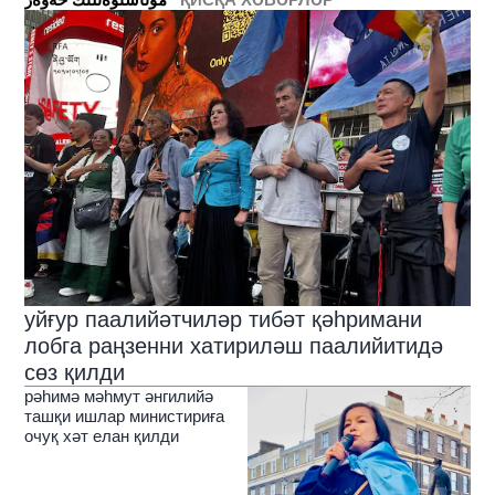
уйғур паалийәтчиләр тибәт қәһримани
лобга раңзенни хатириләш паалийитидә
сөз қилди
рәһимә мәһмут әнгилийә
ташқи ишлар министириға
очуқ хәт елан қилди