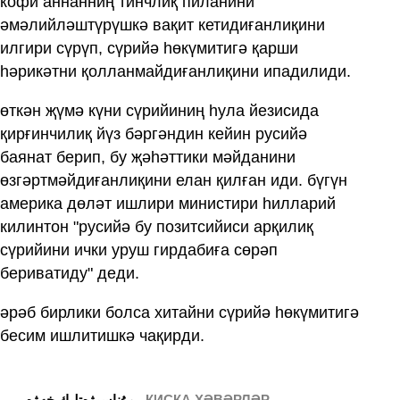
кофи аннанниң тинчлиқ пиланини
әмәлийләштүрүшкә вақит кетидиғанлиқини
илгири сүрүп, сүрийә һөкүмитигә қарши
һәрикәтни қолланмайдиғанлиқини ипадилиди.
өткән җүмә күни сүрийиниң һула йезисида
қирғинчилиқ йүз бәргәндин кейин русийә
баянат берип, бу җәһәттики мәйданини
өзгәртмәйдиғанлиқини елан қилған иди. бүгүн
америка дөләт ишлири министири һилларий
килинтон "русийә бу позитсийиси арқилиқ
сүрийини ички уруш гирдабиға сөрәп
бериватиду" деди.
әрәб бирлики болса хитайни сүрийә һөкүмитигә
бесим ишлитишкә чақирди.
ҚИСҚА ХӘВӘРЛӘР
ﻣﯘﻧﺎﺳﯩﯟﻩﺗﻠﯩﻚ ﺧﻪﯞﻩﺭ