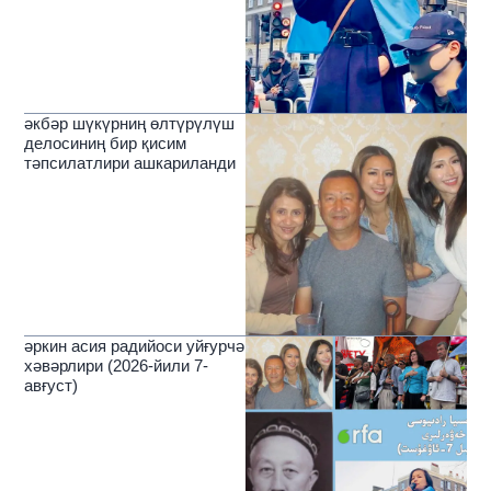
әкбәр шүкүрниң өлтүрүлүш
делосиниң бир қисим
тәпсилатлири ашкариланди
әркин асия радийоси уйғурчә
хәвәрлири (2026-йили 7-
авғуст)