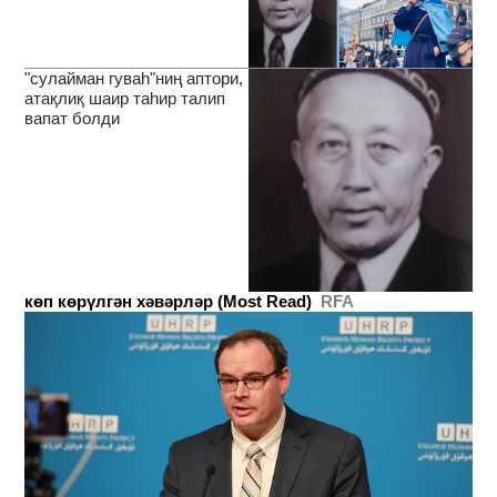
"сулайман гуваһ"ниң аптори,
атақлиқ шаир таһир талип
вапат болди
көп көрүлгән хәвәрләр (Most Read)
RFA