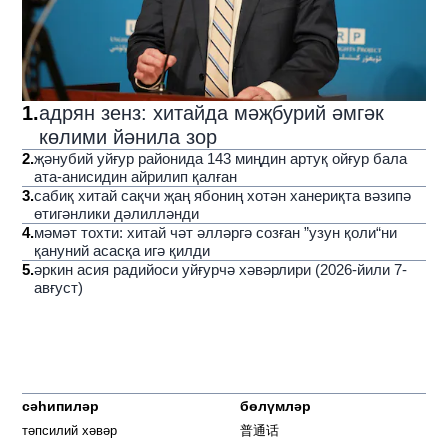
1
.
адрян зенз: хитайда мәҗбурий әмгәк
көлими йәнила зор
2
.
җәнубий уйғур районида 143 миңдин артуқ ойғур бала
ата-анисидин айрилип қалған
3
.
сабиқ хитай сақчи җаң ябониң хотән ханериқта вәзипә
өтигәнлики дәлилләнди
4
.
мәмәт тохти: хитай чәт әлләргә созған ”узун қоли“ни
қануний асасқа игә қилди
5
.
әркин асия радийоси уйғурчә хәвәрлири (2026-йили 7-
авғуст)
сәһипиләр
бөлүмләр
тәпсилий хәвәр
普通话