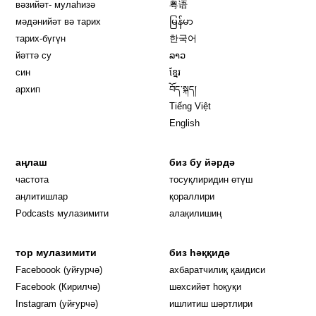
вәзийәт- мулаһизә
粤语
мәдәнийәт вә тарих
မြန်မာ
тарих-бүгүн
한국어
йәттә су
ລາວ
син
ខ្មែរ
архип
བོད་སྐད།
Tiếng Việt
English
аңлаш
биз бу йәрдә
частота
тосуқлиридин өтүш
Opens in new window
аңлитишлар
қораллири
Podcasts мулазимити
алақилишиң
тор мулазимити
биз һәққидә
Opens in new window
Faceboook (уйғурчә)
ахбаратчилиқ қаидиси
Opens in new window
Facebook (Кирилчә)
шәхсийәт һоқуқи
Opens in new window
Instagram (уйғурчә)
ишлитиш шәртлири