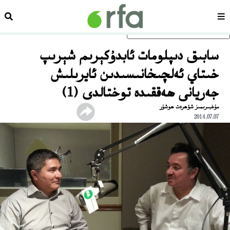
سەھىپە
ئىزد
ئاساسلىق مەزمۇنغا ئاتلاڭ
سابىق دىپلومات ئابدۇكېرىم شېرىپ
خىتاي ئەلچىخانىسىدىن ئايرىلىش
جەريانى ھەققىدە توختالدى (1)
مۇخبىرىمىز شۆھرەت ھوشۇر
2014.07.07