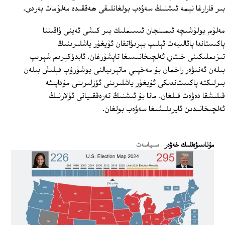
بىر قارارغا نېمە ئىشنىڭ سەۋەب بولغانلىقى ھەققىدە مەلۇمات بەردى.
مەلۇم بولۇشىچە ئىمىنجان ئىسىملىك بىر كىشى ئەينى ۋاقىتتا
پاكىستاندا پائالىيەت ئېلىپ بېرىۋاتقان ئۇيغۇر ياشلىرىنىڭ
تىزىملىكىنى خىتاي ئەلچىخانىسىغا تاپشۇرغان، ئابدۇكېرىم شېرىپ
بىلەن ئەنىۋەر راخمان بۇ مەخپىي ماتېرىيالنى يوشۇرۇپ قېلىش بىلەن
بىرلىكتە پاكىستاندىكى ئۇيغۇر ياشلىرىنى ئۆزلىرىنى مۇداپىئە
قىلىشقا دەۋەت قىلغان. مانا بۇ ئىشنىڭ تەرەققىياتى ئۇلارنىڭ
ئەلچىخانىدىن ئايرىلىشىغا سەۋەب بولغان.
ﻣﯘﻧﺎﺳﯩﯟﻩﺗﻠﯩﻚ ﺧﻪﯞﻩﺭ
سىياسەت