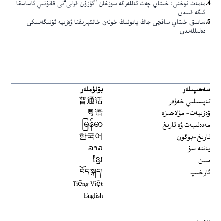
4
.
مەمەت توختى: خىتاي چەت ئەللەرگە سوزغان ”ئۇزۇن قولى“نى قانۇنىي ئاساسقا
ئىگە قىلدى
5
.
سابىق خىتاي ساقچى جاڭ يابونىڭ خوتەن خانئېرىقتا ۋەزىپە ئۆتىگەنلىكى
دەلىللەندى
سەھىپىلەر
بۆلۈملەر
تەپسىلىي خەۋەر
普通话
ۋەزىيەت- مۇلاھىزە
粤语
مەدەنىيەت ۋە تارىخ
မြန်မာ
تارىخ-بۈگۈن
한국어
يەتتە سۇ
ລາວ
سىن
ខ្មែរ
ئارخىپ
བོད་སྐད།
Tiếng Việt
English