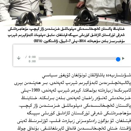
خىتاينىڭ پاكىستان ئەلچىخانىسىدىكى دىپلوماتلىق خىزمىتىدىن ۋاز كېچىپ، مۇھاجىرەتتىكى
شەرقى تۈركىستان ئازادلىق كۈرىشى سېپىگە قېتىلغان، سابىق دىپلومات ئابدۇكېرىم شېرىپ
مۇخبىرىمىز بىلەن سۆھبەتتە. 2014-يىلى 7-ئىيۇل، ۋاشىنگتون.
(RFA)
/
0:00
0:00
شىۋىتسارىيەدە ياشاۋاتقان تونۇلغان ئۇيغۇر سىياسىي
پائالىيەتچىلىرىدىن ئابدۇكېرىم شېرىپ ئەپەندى، بىر ھەپتىدىن بېرى
ئامېرىكىدا زىيارەتتە بولماقتا. كېرەم شېرىپ ئەپەندى، 1989-يىلى
خىزمەتدىشى ئەنىۋەر راخمان ئەپەندى بىلەن بىرلىكتە، خىتاينىڭ
پاكىستان ئەلچىخانىسىدىكى دىپلوماتلىق خىزمىتىدىن ۋاز كېچىپ،
مۇھاجىرەتتىكى شەرقى تۈركىستان ئازادلىق كۈرىشى سېپىگە
قېتىلغان. ئۇ بۈگۈن رادىئومىزنى زىيارەت قىلىپ، ئۆزلىرىنىڭ ئەينى
ۋاقىتتا، خىتاي ئەلچىخانىسىدىن قانداق ئايرىلغانلىقى، بۇنداق چوڭ