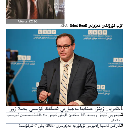
كۆپ كۆرۈلگەن خەۋەرلەر (Most Read)
RFA
1
.
ئادريان زېنز: خىتايدا مەجبۇرىي ئەمگەك كۆلىمى يەنىلا زور
2
.
جەنۇبىي ئۇيغۇر رايونىدا 143 مىڭدىن ئارتۇق ئويغۇر بالا ئاتا-ئانىسىدىن ئايرىلىپ
قالغان
3
.
ئەركىن ئاسىيا رادىيوسى ئۇيغۇرچە خەۋەرلىرى (2026-يىلى 7-ئاۋغۇست)