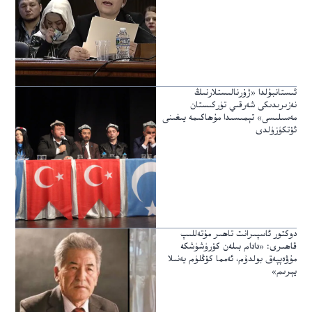
ئىستانبۇلدا «ژۇرنالىستلارنىڭ
نەزىرىدىكى شەرقىي تۈركىستان
مەسىلىسى» تېمىسىدا مۇھاكىمە يىغىنى
ئۆتكۈزۈلدى
دوكتور ئاسپىرانت تاھىر مۇتەللىپ
قاھىرى: «دادام بىلەن كۆرۈشۈشكە
مۇۋەپپەق بولدۇم، ئەمما كۆڭلۈم يەنىلا
يېرىم»