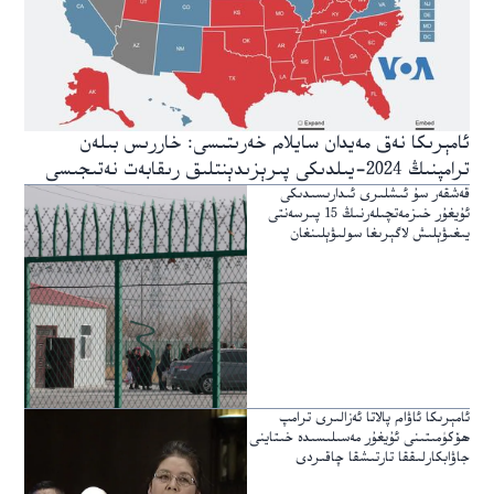
ئامېرىكا نەق مەيدان سايلام خەرىتىسى: خاررىس بىلەن
ترامپنىڭ 2024-يىلدىكى پىرېزىدېنتلىق رىقابەت نەتىجىسى
قەشقەر سۇ ئىشلىرى ئىدارىسىدىكى
ئۇيغۇر خىزمەتچىلەرنىڭ 15 پىرسەنتى
يىغىۋېلىش لاگېرىغا سولىۋېلىنغان
ئامېرىكا ئاۋام پالاتا ئەزالىرى ترامپ
ھۆكۈمىتىنى ئۇيغۇر مەسىلىسىدە خىتاينى
جاۋابكارلىققا تارتىشقا چاقىردى