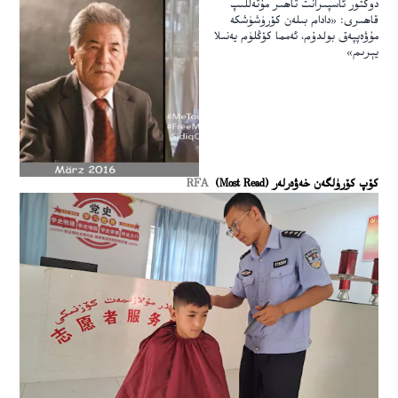
دوكتور ئاسپىرانت تاھىر مۇتەللىپ
قاھىرى: «دادام بىلەن كۆرۈشۈشكە
مۇۋەپپەق بولدۇم، ئەمما كۆڭلۈم يەنىلا
يېرىم»
كۆپ كۆرۈلگەن خەۋەرلەر (Most Read)
RFA