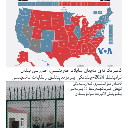
ئامېرىكا نەق مەيدان سايلام خەرىتىسى: خاررىس بىلەن
ترامپنىڭ 2024-يىلدىكى پىرېزىدېنتلىق رىقابەت نەتىجىسى
قەشقەر سۇ ئىشلىرى ئىدارىسىدىكى
ئۇيغۇر خىزمەتچىلەرنىڭ 15 پىرسەنتى
يىغىۋېلىش لاگېرىغا سولىۋېلىنغان