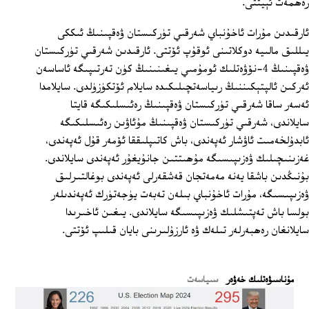
رەھمەت ئېيتتى.
ئارقىدىن مۇرات ئاخۇنباي شەرقىي تۈركىستان ۋەقپىنىڭ ئىككى
يىللىق مالىيە دوكلاتىنى ئوقۇپ ئۆتتى. ئارقىدىن شەرقىي تۈركىستان
ۋەقپىنىڭ 4-نۆۋەتلىك ئومۇمىي يىغىنىنىڭ كۈن تەرتىپىگە ئاساسەن
ئەركىن ئالپتېكىننىڭ رىياسەتچىلىكىدە سايلام ئۆتكۈزۈلدى. سايلامدا
ئەسەر ساقا شەرقىي تۈركىستان ۋەقپىنىڭ رەئىسلىكىگە قايتا
سايلاندى، شەرقىي تۈركىستان ۋەقپىنىڭ مۇئاۋىن رەئىسلىكىگە
ئابدۇلخەمىت ئاۋشار ئەپەندى، باش كاتىپلىققا ئۆمەر قۇل ئەپەندى،
غەزىنىچىلىك ۋەزىپىسىگە مۇھىتتىن جانۇيغۇر ئەپەندى سايلاندى.
بۇنىڭدىن باشقا يەنە مەمەتجان قەشقەرلى ئەپەندى بوغالتىرلىق
ۋەزىپىسىگە، مۇرات ئاخۇنباي بىلەن تەبەت يۈجەتۈرك ئەپەندىلەر
بولسا باش تەپتىشلىك ۋەزىپىسىگە سايلاندى. يىغىن ئاخىرىدا
سايلانغان رەھبەرلەر تىلەك ۋە ئارزۇلىرىنى بايان قىلىپ ئۆتتى.
ﻣﯘﻧﺎﺳﯩﯟﻩﺗﻠﯩﻚ ﺧﻪﯞﻩﺭ
سىياسەت