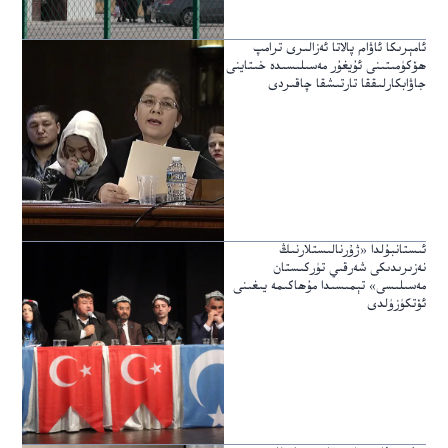
ئامېرىكا ئاۋام پالاتا ئەزالىرى ترامپ
ھۆكۈمىتىنى ئۇيغۇر مەسىلىسىدە خىتاينى
جاۋابكارلىققا تارتىشقا چاقىردى
ئىستانبۇلدا «ژۇرنالىستلارنىڭ
نەزىرىدىكى شەرقىي تۈركىستان
مەسىلىسى» تېمىسىدا مۇھاكىمە يىغىنى
ئۆتكۈزۈلدى