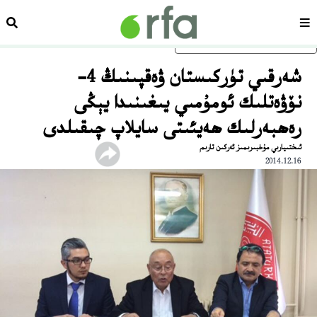
سەھىپە
ئىزد
ئاساسلىق مەزمۇنغا ئاتلاڭ
شەرقىي تۈركىستان ۋەقپىنىڭ 4-
نۆۋەتلىك ئومۇمىي يىغىنىدا يېڭى
رەھبەرلىك ھەيئىتى سايلاپ چىقىلدى
ئىختىيارىي مۇخبىرىمىز ئەركىن تارىم
2014.12.16