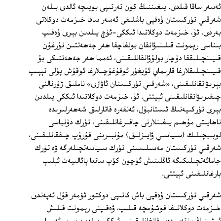
ئەسەر ساقا قىلدى. يىغىننىڭ كۈن تەرتىپى بويىچە ئالدى بىلەن
شەرقىي تۈركىستان ۋەقپى باشلىقى ئەسەر ساقا خىزمەت دوكلاتى
بەردى. ئۇ، خىزمەت دوكلاتىدا ئىككى-ئۈچ يىلدىن بېرى ۋەقىپ
بىناسى رېمونت قىلىنىۋاتقان بولغاچقا ھەر جەھەتتىن نۇرغۇن
قىيىنچىلىققا دۇچار بولۇۋاتقانلىقىنى، ئەمما ھەر جەھەتتىكى بۇ
قىيىنچىلىقلارغا قارىماي ئۇيغۇر ئوقۇغۇچىلارغا ئوقۇش پۇلى تېپىپ
بېرىۋاتقانلىقىنى، «شەرقىي تۈركىستان ئاۋازى» ناملىق ژۇرنالنى
چىقىرىۋاتقانلىقىنى ئېيتتى. ئۇ، خىزمەت دوكلاتىدا ئىككى يىلدىن
بېرى تۈركىيەنىڭ ئىستانبۇل، ئەنقەرە قاتارلىق شەھەرلىرىدە
ناھايىتى مۇھىم يىغىنلارنى چاقىرغانلىقىنى، تۈرك دۇنياسى
لوبىيچىلىك (سىياسىي ۋايىزلىق) مۇنبىرىنى قۇرۇپ چىققانلىقىنى،
شەرقىي تۈركىستان مەسىلىسىنى تۈرك سىياسەتچىلەرگە ۋە تۈرك
جامائەتچىلىكىگە ئاڭلىتىش ئۈچۈن كۆپ ساندا پائالىيەت ئېلىپ
بارغانلىقىنى ئېيتتى.
شەرقىي تۈركىستان ۋەقپى باش كاتىپى دوكتور ئۆمەر قۇل ئەپەندى
خىزمەت دوكلاتىغا قوشۇمچە قىلىپ، ۋەقىپنى رېمونت قىلىش