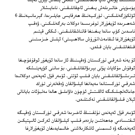
ئىشىنىڭ پۈتەي دەپ قالغانلىقىنى، ئىككى يىلدىن بېرى ئەيسا
يۈسۈپنى خاتىرىلەش يىغىنى ئاچقانلىقىنى، نامايىشلار
ئۆتكۈزگەنلىكىنى، تۈركىيەنىڭ ھەرقايسى جايلىرىدا، گېرمانىيەنىڭ 6
شەھىرىدە ئۇيغۇرلار توغرىسىدا دوكلات بەرگەنلىكىنى، ۋەقىپ
نامىدىن كۆپ ساندا يىغىنغا قاتناشقانلىقىنى، ئىككى قېتىم
ئۇيغۇرلارغا ئىقامەت(تۇرۇش سالاھىيىتى) ئېلىش خىزمىتىنى
قىلغانلىقىنى بايان قىلدى.
ئۇ يەنە شەرقىي تۈركىستان ۋەقپىنىڭ ئاز ساندا ئۇيغۇر ئوقۇغۇچىغا
ئوقۇش مۇكاپات پۇلى بېرىۋاتقانلىقىنى، بۇ ساننى كۆپەيتىشكە
تىرىشىۋاتقانلىقىنى بايان قىلىپ ئۆتتى. ئۆمەر قۇل ئەپەندى دوكلاتىدا
شەرقىي تۈركىستاندا مەيدانغا كېلىۋاتقان ۋەقەلەرنى تۈرك
جامائەتچىلىكىگە ئاڭلىتىش ئۈچۈن داۋاملىق ھالدا مەتبۇئات باياناتى
ئېلان قىلىۋاتقانلىقىنى تەكىتلىدى.
ئۆمەر قۇل ئەپەندى نۇتقىنىڭ ئاخىرىدا شەرقىي تۈركىستان ۋەقپىگە
ئىقتىسادىي جەھەتتىن ياردەم قىلىپ كېلىۋاتقان ئەركىن ئالىپتېكىن
ئەپەندىگە ۋە ئىسمىنى ئاشكارىلاشنى خالىمايدىغان ئۇيغۇرلارغا