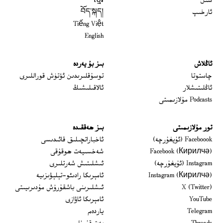
سىن
ខ្មែរ
ئارخىپ
བོད་སྐད།
Tiếng Việt
English
ئاڭلاش
بىز بۇ يەردە
 window
چاستوتا
توسۇقلىرىدىن ئۆتۈش قوراللىرى
ئاڭلىتىشلار
ئالاقىلىشىڭ
Podcasts مۇلازىمىتى
تور مۇلازىمىتى
بىز ھەققىدە
Opens in new window
Faceboook (ئۇيغۇرچە)
ئاخباراتچىلىق قائىدىسى
Opens in new window
Facebook (Кирилчә)
شەخسىيەت ھوقۇقى
Opens in new window
Instagram (ئۇيغۇرچە)
ئىشلىتىش شەرتلىرى
Opens in new window
Instagram (Кирилчә)
ئامېرىكا رادىئو-تېلېۋىزىيە
window
Opens in new window
X (Twitter)
ئىشلىرىنى باشقۇرۇش مۇدىرىيىتى
Opens in new window
Opens in new window
YouTube
ئامېرىكا ئاۋازى
Opens in new window
Telegram
ياردەم
Opens in new window