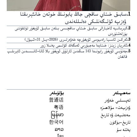
1
.
سابىق خىتاي ساقچى جاڭ يابونىڭ خوتەن خانئېرىقتا
ۋەزىپە ئۆتىگەنلىكى دەلىللەندى
2
.
گېرمانىيە ئاخباراتى سابىق خىتاي ساقچىسى بىلەن سابىق ئۇيغۇر تۇتقۇننى
يۈزلەشتۈردى
3
.
ئەركىن ئاسىيا رادىيوسى ئۇيغۇرچە خەۋەرلىرى (2026-يىل 31-ئىيۇل)
4
.
ئادريان زېنز: خىتايدا مەجبۇرىي ئەمگەك كۆلىمى يەنىلا زور
5
.
جەنۇبىي ئۇيغۇر رايونىدا 143 مىڭدىن ئارتۇق ئويغۇر بالا ئاتا-ئانىسىدىن ئايرىلىپ
قالغان
سەھىپىلەر
بۆلۈملەر
تەپسىلىي خەۋەر
普通话
ۋەزىيەت- مۇلاھىزە
粤语
مەدەنىيەت ۋە تارىخ
မြန်မာ
تارىخ-بۈگۈن
한국어
يەتتە سۇ
ລາວ