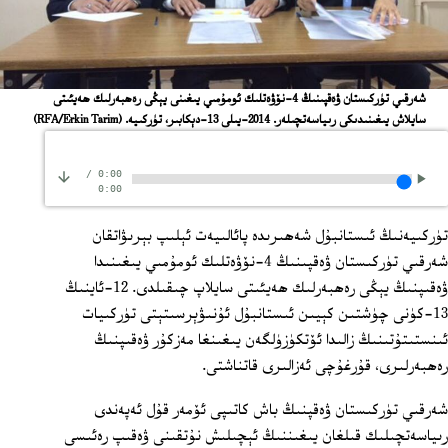
شەرقىي تۈركىستان ۋەقپىنىڭ 4-نۆۋەتلىك ئومۇمىي يىغىنى يېڭى رەھبەرلىك ھەيئىتى
سايلاش يىغىنىدىكى رىياسەتچىلەر. 2014-يىلى 13-دېكابىر، تۈركىيە.
(RFA/Erkin Tarim)
/
0:00
0:00
تۈركىيەنىڭ ئىستانبۇل شەھىرىدە پائالىيەت ئېلىپ بېرىۋاتقان
شەرقىي تۈركىستان ۋەقپىنىڭ 4-نۆۋەتلىك ئومۇمىي يىغىنىدا
ۋەقىپنىڭ يېڭى رەھبەرلىك ھەيئىتى سايلاپ چىقىلدى. 12-ئاينىڭ
13-كۈنى چۈشتىن كېيىن ئىستانبۇل ئۇنىۋېرسىتېتى تۈركىيات
ئىنستىتۇتىنىڭ زالىدا ئۆتكۈزۈلگەن يىغىنغا مەزكۇر ۋەقىپنىڭ
رەھبەرلىرى، قۇرغۇچى ئەزالىرى قاتناشتى.
شەرقىي تۈركىستان ۋەقپنىڭ باش كاتىپى ئۆمەر قۇل ئەپەندى
رىياسەتچىلىك قىلغان يىغىننىڭ ئېچىلىش نۇتقىنى ۋەقىپ رەئىسى