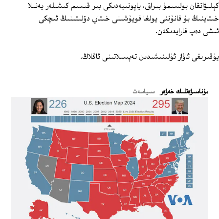
كېلىۋاتقان بولسىمۇ بىراق، ياپونىيەدىكى بىر قىسىم كىشىلەر يەنىلا
خىتاينىڭ بۇ قانۇننى يولغا قويۇشىنى خىتاي دۆلىتىنىڭ ئىچكى
ئىشى دەپ قارايدىكەن.
يۇقىرىقى ئاۋاز ئۇلىنىشىدىن تەپسىلاتىنى ئاڭلاڭ.
ﻣﯘﻧﺎﺳﯩﯟﻩﺗﻠﯩﻚ ﺧﻪﯞﻩﺭ
سىياسەت