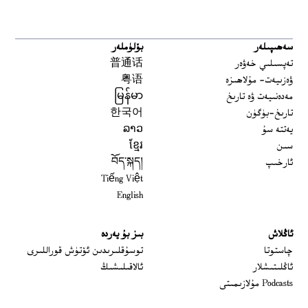
سەھىپىلەر
بۆلۈملەر
تەپسىلىي خەۋەر
普通话
ۋەزىيەت- مۇلاھىزە
粤语
مەدەنىيەت ۋە تارىخ
မြန်မာ
تارىخ-بۈگۈن
한국어
يەتتە سۇ
ລາວ
سىن
ខ្មែរ
ئارخىپ
བོད་སྐད།
Tiếng Việt
English
ئاڭلاش
بىز بۇ يەردە
 window
چاستوتا
توسۇقلىرىدىن ئۆتۈش قوراللىرى
ئاڭلىتىشلار
ئالاقىلىشىڭ
Podcasts مۇلازىمىتى