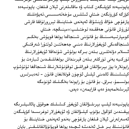
ياپونىيەدە كۆپلىگەن كىتاب ۋە ماقالىلەرنى ئېلان قىلغان، ياپونىيەدە
كۆزگە كۆرۈنگەن خىتاي ئىشلىرى مۇخەتەسسىسى،تەيۋەنلىك
يازغۇچى خۇاڭ ۋېنشۇڭ ئەپەندى خىتاينىڭ تېررورلۇققا قارشى
تۇرۇش قانۇنى ھەققىدە توختىلىپ:«مېنىڭچە، خىتاي
كومپارتىيەسىنىڭ بۇ قانۇننى شىنجاڭدا يولغا قويۇشى بەلكىم
شىنجاڭدىكى ئۇيغۇرلارنىڭ دىنىي جەھەتتىن ئوتتۇرا شەرقتىكى
ئىسلام دۆلەتلىرى بىلەن بىرگە بولۇشى شۇنداقلا ئۇيغۇرلارنىڭ
تۈركىيە يەنى تۈركلەر بىلەن قېرىنداش بولغانلىقىدىن ئىبارەت بۇ
رايونلاردا يۈز بېرىۋاتقان قوراللىق توقۇنۇشلارنىڭ شىنجاڭغا تۇتۇشۇپ
كېتىشىنىڭ ئالدىنى ئېلىش ئۈچۈن قوللانغان قانۇن - تەدبىرلىرى
بولسىمۇ، بىراق، بۇ قانۇن بۇ رايوندا بەلگىلىك ئۈنۈمگە
ئېرىشەلمەيدۇ دەپ قارايمەن» دېدى.
ياپونىيەدە ئېلىپ بېرىلىۋاتقان ئۇيغۇر كىشىلىك ھوقۇق پائالىيلىرىگە
يېقىندىن كۆڭۈل بۆلۈپ كېلىۋاتقان ۋە ئۇيغۇرلار توغرىسىدا كۆپلىگەن
ئەسەرلەرنى ئېلان قىلغان يازغۇچى بەندو ئەپەندى خىتاينىڭ بۇ
قانۇنىنىڭ بىر خىل ئەندىشە ئىچىدە يولغا قويۇلۇۋاتقانلىقىنى بايان