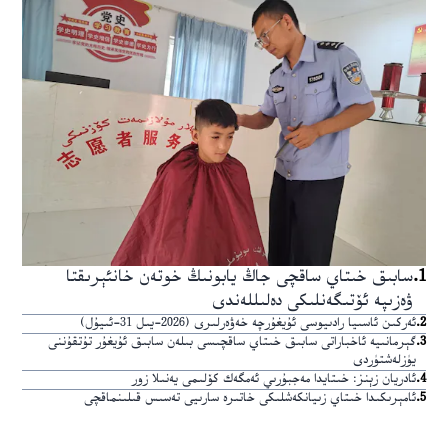
1
.
سابىق خىتاي ساقچى جاڭ يابونىڭ خوتەن خانئېرىقتا
ۋەزىپە ئۆتىگەنلىكى دەلىللەندى
2
.
ئەركىن ئاسىيا رادىيوسى ئۇيغۇرچە خەۋەرلىرى (2026-يىل 31-ئىيۇل)
3
.
گېرمانىيە ئاخباراتى سابىق خىتاي ساقچىسى بىلەن سابىق ئۇيغۇر تۇتقۇننى
يۈزلەشتۈردى
4
.
ئادريان زېنز: خىتايدا مەجبۇرىي ئەمگەك كۆلىمى يەنىلا زور
5
.
ئامېرىكىدا خىتاي زىيانكەشلىكى خاتىرە سارىيى تەسىس قىلىنماقچى