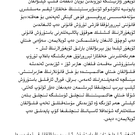
ئۇيغۇر ۋەزىيىتىگە ئۇزۇندىن بۇيان دىققەت قىلىپ كېلىۋاتقان
ياپونىيە تاكۇشوكو ئۇنىۋېرسىتېتىنىڭ خەلقئارا ئېقىم مەسىلىلىرى
مۇتەخەسسىسى پروفېسسور فۇجى گېنكى ئەپەندى بۇ ھەقتە:«بۇ
قانۇننى تېررورلۇققا قارشى تۇرۇش قانۇنى دەپ ئاتىغاندىن
ئۇيغۇرلارنىڭ كىشىلىك ھوقۇق پائالىيەتلەرنى باستۇرۇش قانۇنى
دەپ ئوچۇق ئاتىغان ياخشىمىكىن دەپ ئويلايمەن. سەۋەبى خىتاي
ئۇيغۇر ئېلىدا يۈز بېرىۋاتقان بارلىق ئۇيغۇرلارنىڭ ئىش -
ھەرىكەتلىرىنى خەلقئارا تېررورلۇق ھەرىكىتىگە باغلاپ تۇرۇپ
باستۇرۇشنى مەقسەت قىلغان. ھازىر ئۆز - ئۆزىدىن ئەندىشە
قىلىۋاتقان خىتاي ھاكىمىيىتىدە بۇ خىل قانۇنلارنىڭ ھازىرلىنىشى،
مېنىڭچە ئەجەپلىنەرلىك ئەمەس. بىراق، قورال ئارقىلىق باستۇرۇش
ئېلىپ بېرىپ تىنچلىققا ئېرىشىمەن دەيدىغان دەۋر ئۆتۈپ كەتتى.
شۇڭا خىتاي ھاكىمىيىتىنىڭ تىنچلىق ئۈستىلىگە تىنچلىق بىلەن
كېلىشى ھەم ئۆزىگە ۋە ئۆزىدىكى مۇستەقىللىق تەلەپ قىلىۋاتقان
مىللەتلەرگە شۇنداقلا ئاسىيانىڭ تىنچلىقىغا كۆپ پايدىلىق دەپ
ئويلايمەن» دېدى.
ئۇيغۇر ئېلىدا خىتاينىڭ باستۇرۇش ئېلىپ بېرىلۋاتقانلىقى توغرىسىدا