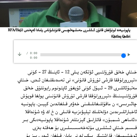
ياپونىيەدە تونۇلغان قانۇن ئىشلىرى مەسلىھەتچىسى قانۇنشۇناس يامادا ئەپەندى
(RFA/Haji
Qutluq Qadiri)
/
0:00
0:00
خىتاي خەلق قۇرۇلتىيى ئۆتكەن يىلى 12 - ئاينىڭ 27 - كۈنى
«تېررورلۇققا قارشى تۇرۇش قانۇنى» نى تەسدىقلىغان ئىدى. خىتاي
مەتبۇئاتلىرى 29 - ئىيۇل كۈنى ئۇيغۇر ئاپتونوم رايونلۇق خەلق
قۇرۇلتىيىنىڭ «تېررورلۇققا قارشى تۇرۇش قانۇنىنى يولغا قويۇش
چائىرىسى» ن ماقۇللىغانلىقىنى خەۋەر قىلغاندىن كېيىن، ياپونىيە
ئاخباراتلىرىدىن دۆلەتلىك تېلېۋىزىيە قانىلى ن خ ك ۋە شۇنداقلا
«ئاساھى شىمبۇن» قاتارلىق گېزىتلەر شۇنداقلا ياپونىيەدىكى بىر
قىسىم خىتاي ئىشلىرى مۇتەخەسسىسلىرى بۇ ھەقتە بەزى
ئوخشىمىغان قاراشتىكى پىكىرلەرنى بايان قىلغان ئىدى. بىز بۇ