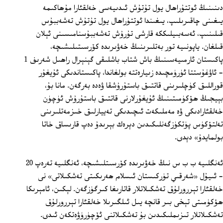
دىنىنىڭ ئوتتۇراھال يول تۇتۇش ئىدىيەسى خەلقئارا مۇھاكىمە
يىغىنى چاقىرىلىپ، يىغىندا ئوتتۇراھال يول تۇتۇش تەشەببۇس
قىلىنىپ، ئەسەبىيلىككە قارشى تۇرۇش تەشەببۇسنامىسىنى ئېلان
قىلغان. ياپونىيە تور بەتلىرىنىڭ خەۋىرىدە كۆرسىتىلىشىچە،
پاكىستان ئارمىيەسىنىڭ باش شتاب باشلىقى گېنېرال راھىل شەرىف 1
- ئاۋغۇستتا ئۈرۈمچىدە زىيارەتتە بولغاندا، پاكىستاندىكى ئۇيغۇر
قوراللىق كۈچلىرىنى قاتتىق باستۇرۇشقا ۋەدە بەرگەن. مانا بۇ،
بېيجىڭ ھۆكۈمىتىنىڭ ئۇيغۇرلارنى قاتتىق باستۇرۇش ئۈچۈن
خەلقئارادىكى ۋە مەملىكەت ئىچىدىكى تەييارلىق خىزمەتلىرىنى
تەلتۆكۈس پۈتكۈزگەنلىكىدىن دېرەك بېرىدۇ دەپ قارىساق خاتا
بولمايدۇ» دېدى.
ئەنگلىيە ب ب س نىڭ خەۋىرىدە كۆرسىتلىشىچە، ئەنگلىيە تەرەپ 20
- ئىيۇل «شەرقىي تۈركىستان ئىسلام ھەرىكىتى تەشكىلاتى» نى
خەلقئارا تېررورلۇق تەشكىلاتلار قاتارىغا كىرگۈزگەن. لېكىن، ئامېرىكا
ھۆكۈمىتى تېخى بىر قانچە يىل ئىلگىرىلا خەلقئارا تېررورلۇق
تەشكىلاتلار تىزىملىكىدىن بۇ تەشكىلاتنى ئۆچۈرۈۋەتكەن ئىدى.