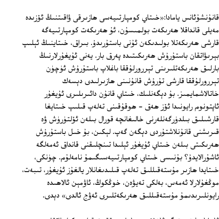
قانۇنشۇئانس يامادا:«خىتاي كومپارتىيەسى ھازىرقى ۋاقىتنىڭ ئۆزىدە
مەيلى قانداقلا ھەرىكەت بولمىسۇن، ئۇ ھەرىكەت كومپارتىيەگە
قارشى ھەرىكەتلا بولىدىكەن ئۇنى باستۇرىدۇ. بىراق، خىتاينىڭ ئېلىپ
بېرىۋاتقان باستۇرۇش ھەرىكىتىدە پەرق بار. يەنى ئۇيغۇرلارنىڭ
بارلىق ھەرىكەتلىرىنى تېررورلۇققا باغلاپ باستۇرۇش ئۈچۈن
تېررورلۇققا قارشى تۇرۇش قانۇنىنى ھازىرلىدى دېسەك
خاتالاشمايمىز. بۇ دېگەنلىك، خىتاي قانۇن دائىرىلىرى ئۇيغۇر
ئاپتونوم رايونىدا ئۆز ھەق - ھوقۇقىنى تەلەپ قىلىپ خىتايغا
قارشىلىق بىلدۈرگەنلەرنى خالىغانچە قورال بىلەن ئۆلتۈرۈش ۋە
قىرىشنى قانۇنلاشتۇردى دېگەن گەپ. لېكىن، بۇ خىل باستۇرۇش
ھەرىكىتى بىلەن خىتاي ئۇيغۇر ئېلىدا تىنچلىقنى قانداق ئەمەلگە
ئاشۇرالايدۇ؟ بۇنىسى خىتاي كومپارتىيەسىگىمۇ نامەلۇم. چۈنكى،
خىتايدا ھازىر مۇستەقىللىق تەلەپ قىلىدىغانلار يالغۇز ئۇيغۇر، تىبەت،
موڭغۇلارلا ئەمەس، بەلكى تەيۋەن، خوڭكوڭ، ئاۋمېن ئالاھىدە
رايونلىرىدىمۇ مۇستەقىللىق ھەرىكەتلىرى ئەۋج ئالدى» دېدى.