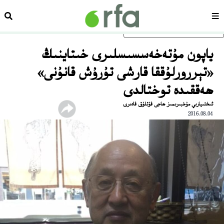
سەھىپە
ئىزد
ئاساسلىق مەزمۇنغا ئاتلاڭ
ياپون مۇتەخەسسىسلىرى خىتاينىڭ
«تېررورلۇققا قارشى تۇرۇش قانۇنى»
ھەققىدە توختالدى
ئىختىيارىي مۇخبىرىمىز ھاجى قۇتلۇق قادىرى
2016.08.04