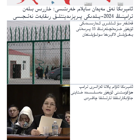
ئامېرىكا نەق مەيدان سايلام خەرىتىسى: خاررىس بىلەن
ترامپنىڭ 2024-يىلدىكى پىرېزىدېنتلىق رىقابەت نەتىجىسى
قەشقەر سۇ ئىشلىرى ئىدارىسىدىكى
ئۇيغۇر خىزمەتچىلەرنىڭ 15 پىرسەنتى
يىغىۋېلىش لاگېرىغا سولىۋېلىنغان
ئامېرىكا ئاۋام پالاتا ئەزالىرى ترامپ
ھۆكۈمىتىنى ئۇيغۇر مەسىلىسىدە خىتاينى
جاۋابكارلىققا تارتىشقا چاقىردى