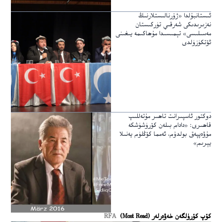
ئىستانبۇلدا «ژۇرنالىستلارنىڭ
نەزىرىدىكى شەرقىي تۈركىستان
مەسىلىسى» تېمىسىدا مۇھاكىمە يىغىنى
ئۆتكۈزۈلدى
دوكتور ئاسپىرانت تاھىر مۇتەللىپ
قاھىرى: «دادام بىلەن كۆرۈشۈشكە
مۇۋەپپەق بولدۇم، ئەمما كۆڭلۈم يەنىلا
يېرىم»
كۆپ كۆرۈلگەن خەۋەرلەر (Most Read)
RFA