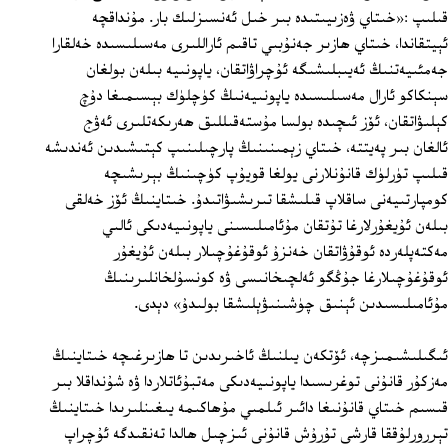
قىلىپ :«خىتاي ۋەزىيىتىدە بىر خىل ئەنسىزلىك بار. مۇنداقچە
ئېيتقاندا، خىتاي ھازىر جەنۇبىي تاقىم ئاراللىرى مەسىلىسىدە خەلقارا
جەمئىيەتنىڭ ئەيىبلىشىگە ئۇچراۋاتقان، ياپونىيە بىلەن بولغان
سېنكاكو ئارال مەسىلىسىدە ياپونىيەنىڭ كۈچلۈك بېسىمىغا دۇچ
كېلىۋاتقان، ئۆز ئىچىدە بولسا مۇستەقىللىق ھەرىكەتلىرى ئەۋج
ئالغان بىر پەيتتە، خىتاي زېمىنىنىڭ پارچىلىنىپ كېتىشىدىن ئەندىشە
قىلىپ تۈرلۈك قانۇنلارنى يولغا قويۇپ كۈچىنىڭ بېرىشىچە
كومپارتىيەنى ساقلاپ قىلىشقا تىرىشىۋاتىدۇ. خىتاينىڭ ئۆز خەلقى
بىلەن ئۇيغۇرلارغا تۇتقان مۇئامىلىسىنى ياپونىيەدىكى ئالىي
مەكتەپلەردە ئوقۇۋاتقان خەنزۇ ئوقۇغۇچىلار بىلەن ئۇيغۇر
ئوقۇغۇچىلارغا جۇڭگو ئەلچىخانىسى ۋە كونسۇلخانلىرىنىڭ
مۇئامىلىسىدىن ئېنىق چۈشىنىۋېلىشقا بولىدۇ» دېدى.
ئىگىلىشىمىزچە، ئۆتكەن يىلنىڭ ئاخىرىدىن تا ھازىرغىچە خىتاينىڭ
مەزكۇر قانۇنى توغرىسىدا ياپونىيەدىكى مەتبۇئاتلاردا ۋە شۇنداقلا بىر
قىسىم خىتاي قانۇنىغا دائىر ئىلمىي مۇھاكىمە يىغىنلىرىدا خىتاينىڭ
تېررورلۇققا قارشى تۇرۇش قانۇنى ئىزچىل ھالدا تەنقىدگە ئۇچراپ