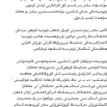
مۇناسىۋەت بىلەن بىر قىسىم كۆز قاراشلارنى ئېلىش ئۈچۈن
ياپونىيەدىكى خىتاي ئىشلىرى مۇتەخەسسىسلىرى بىلەن بۇ ھەقتە
سۆھبەت ئېلىپ باردۇق.
ئالدى بىلەن زىيارىتىمىزنى قوبۇل قىلغان ياپونىيە ئۇيغۇر بىرلىكى
تەشكىلاتىنىڭ رەئىسى دوكتور تۇرمۇھەممەت ھاشىم ياپونىيە
ئاخباراتلىرىدىكى خىتاينىڭ تېررورلۇققا قارشى تۇرۇش قانۇنى
ھەققىدىكى ئىنكاسلار توغرىسىدا قىسقىچە توختالدى.
ياپونىيەدە تونۇلغان قانۇن ئىشلىرى مەسلىھەتچىسى قانۇنشۇناس
يامادا ئەپەندى خىتاينىڭ ئۇيغۇرلارنى باستۇرۇشقا خەلقئارا
ۋەزىيەتتىن ئەتراپلىق پايدىلىنىپ ئىش كۆرۈۋاتقانلىقى ھەققىدە
توختىلىپ: «ب ب س نىڭ خەۋىرىگە قارىغاندا، ئەنگلىيە ھۆكۈمىتى "
شەرقىي تۈركىستان ئىسلام ھەرىكىتى تەشكىلاتى"نى خەلقئارا
تېررورلۇق تەشكىلاتلار تىزىملىكىگە كىرگۈزگەنلىكىنى ئېلان قىلغان.
خىتاي ئىسلام دىنى جەمئىيىتى بىلەن جۇڭخۇا دىن ۋە مەدەنىيەت
ئالماشتۇرۇش مەركىزىنىڭ ئۇيۇشتۇرۇشى بىلەن ئۈرۈمچىدە ئىسلام